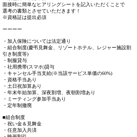
面接時に簡単なヒアリングシートを記入いただくことで
選考の書類とさせていただきます！
※資格証は提出必須
ーーーー
・加入保険については法定通り
・組合制度(慶弔見舞金、リゾートホテル、レジャー施設割
引き制度等)
・制服貸与
・社用携帯(スマホ)貸与
・キャンセル手当支給(※当該サービス単価の60%)
・資格手当あり
・土日祝加算あり
・年末年始加算、深夜割増、夜朝割増あり
・ミーティング参加手当あり
・定年制撤廃
■組合制度
・祝い金＆見舞金
・任意加入共済
・映画割引