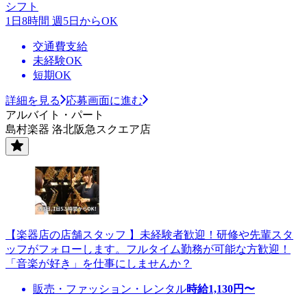
シフト
1日8時間 週5日からOK
交通費支給
未経験OK
短期OK
詳細を見る
応募画面に進む
アルバイト・パート
島村楽器 洛北阪急スクエア店
【楽器店の店舗スタッフ 】未経験者歓迎！研修や先輩スタ
ッフがフォローします。フルタイム勤務が可能な方歓迎！
「音楽が好き」を仕事にしませんか？
販売・ファッション・レンタル
時給
1,130
円〜