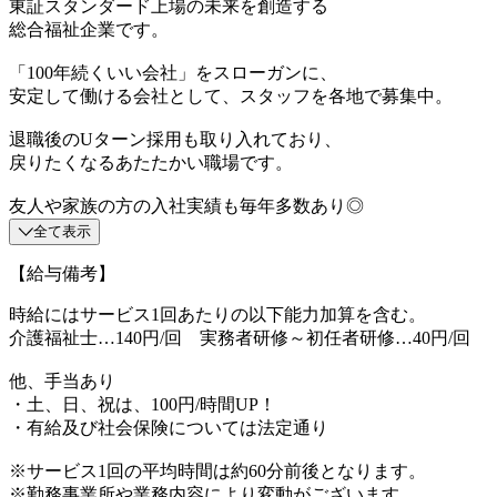
東証スタンダード上場の未来を創造する
総合福祉企業です。
「100年続くいい会社」をスローガンに、
安定して働ける会社として、スタッフを各地で募集中。
退職後のUターン採用も取り入れており、
戻りたくなるあたたかい職場です。
友人や家族の方の入社実績も毎年多数あり◎
全て表示
【給与備考】
時給にはサービス1回あたりの以下能力加算を含む。
介護福祉士…140円/回 実務者研修～初任者研修…40円/回
他、手当あり
・土、日、祝は、100円/時間UP！
・有給及び社会保険については法定通り
※サービス1回の平均時間は約60分前後となります。
※勤務事業所や業務内容により変動がございます。