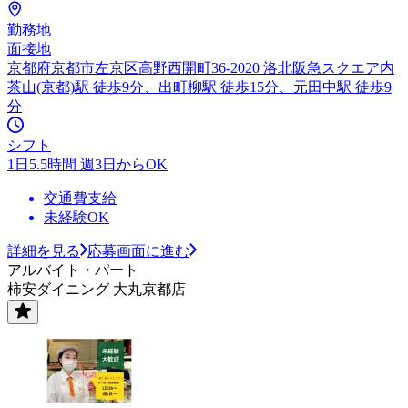
勤務地
面接地
京都府京都市左京区高野西開町36-2020 洛北阪急スクエア内
茶山(京都)駅 徒歩9分、出町柳駅 徒歩15分、元田中駅 徒歩9
分
シフト
1日5.5時間 週3日からOK
交通費支給
未経験OK
詳細を見る
応募画面に進む
アルバイト・パート
柿安ダイニング 大丸京都店