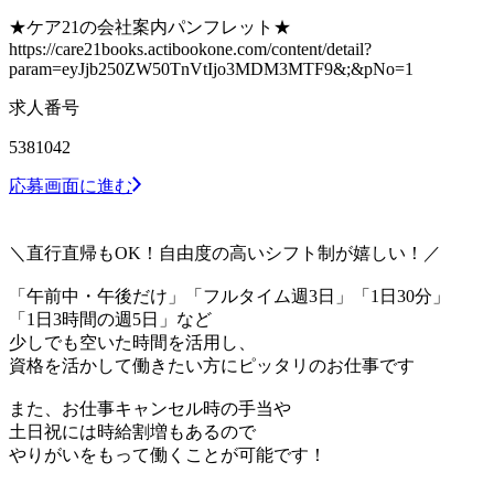
★ケア21の会社案内パンフレット★
https://care21books.actibookone.com/content/detail?
param=eyJjb250ZW50TnVtIjo3MDM3MTF9&;&pNo=1
求人番号
5381042
応募画面に進む
＼直行直帰もOK！自由度の高いシフト制が嬉しい！／
「午前中・午後だけ」「フルタイム週3日」「1日30分」
「1日3時間の週5日」など
少しでも空いた時間を活用し、
資格を活かして働きたい方にピッタリのお仕事です
また、お仕事キャンセル時の手当や
土日祝には時給割増もあるので
やりがいをもって働くことが可能です！