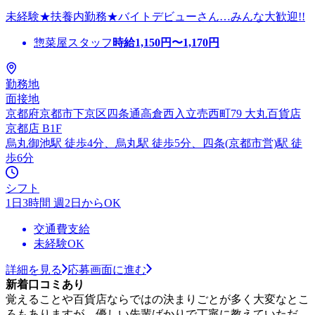
未経験★扶養内勤務★バイトデビューさん…みんな大歓迎!!
惣菜屋スタッフ
時給
1,150
円〜
1,170
円
勤務地
面接地
京都府京都市下京区四条通高倉西入立売西町79 大丸百貨店
京都店 B1F
烏丸御池駅 徒歩4分、烏丸駅 徒歩5分、四条(京都市営)駅 徒
歩6分
シフト
1日3時間 週2日からOK
交通費支給
未経験OK
詳細を見る
応募画面に進む
新着口コミあり
覚えることや百貨店ならではの決まりごとが多く大変なとこ
ろもありますが、優しい先輩ばかりで丁寧に教えていただ