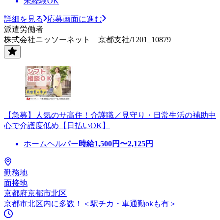
未経験OK
詳細を見る
応募画面に進む
派遣労働者
株式会社ニッソーネット 京都支社/1201_10879
【急募】人気のサ高住！介護職／見守り・日常生活の補助中
心で介護度低め【日払いOK】
ホームヘルパー
時給
1,500
円〜
2,125
円
勤務地
面接地
京都府京都市北区
京都市北区内に多数！＜駅チカ・車通勤okも有＞