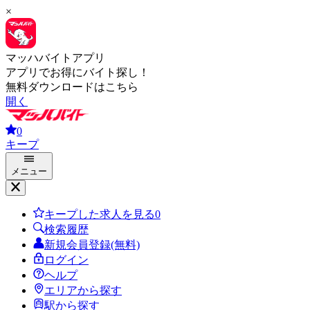
×
マッハバイトアプリ
アプリでお得にバイト探し！
無料ダウンロードはこちら
開く
0
キープ
メニュー
キープした求人を見る
0
検索履歴
新規会員登録(無料)
ログイン
ヘルプ
エリアから探す
駅から探す