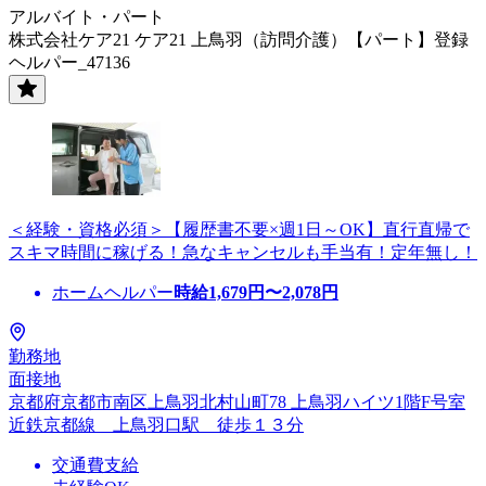
アルバイト・パート
株式会社ケア21 ケア21 上鳥羽（訪問介護）【パート】登録
ヘルパー_47136
＜経験・資格必須＞【履歴書不要×週1日～OK】直行直帰で
スキマ時間に稼げる！急なキャンセルも手当有！定年無し！
ホームヘルパー
時給
1,679
円〜
2,078
円
勤務地
面接地
京都府京都市南区上鳥羽北村山町78 上鳥羽ハイツ1階F号室
近鉄京都線 上鳥羽口駅 徒歩１３分
交通費支給