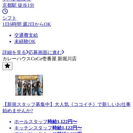
京都駅 徒歩1分
シフト
1日6時間 週2日からOK
交通費支給
未経験OK
詳細を見る
応募画面に進む
カレーハウスCoCo壱番屋 新堀川店
【新規スタッフ募集中】大人気《ココイチ》で新しいお仕事
始めませんか?
ホールスタッフ
時給
1,122
円〜
キッチンスタッフ
時給
1,122
円〜