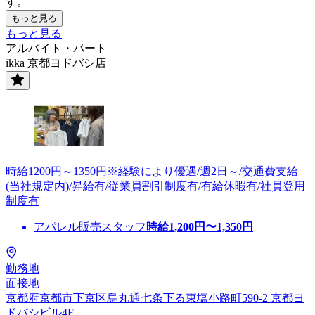
す。
もっと見る
もっと見る
アルバイト・パート
ikka 京都ヨドバシ店
時給1200円～1350円※経験により優遇/週2日～/交通費支給
(当社規定内)/昇給有/従業員割引制度有/有給休暇有/社員登用
制度有
アパレル販売スタッフ
時給
1,200
円〜
1,350
円
勤務地
面接地
京都府京都市下京区烏丸通七条下る東塩小路町590-2 京都ヨ
ドバシビル4F