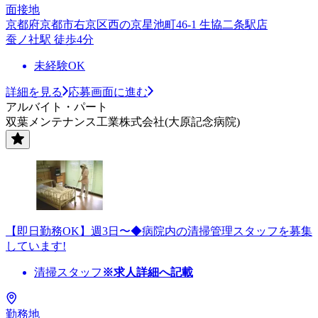
面接地
京都府京都市右京区西の京星池町46-1 生協二条駅店
蚕ノ社駅 徒歩4分
未経験OK
詳細を見る
応募画面に進む
アルバイト・パート
双葉メンテナンス工業株式会社(大原記念病院)
【即日勤務OK】週3日〜◆病院内の清掃管理スタッフを募集
しています!
清掃スタッフ
※求人詳細へ記載
勤務地