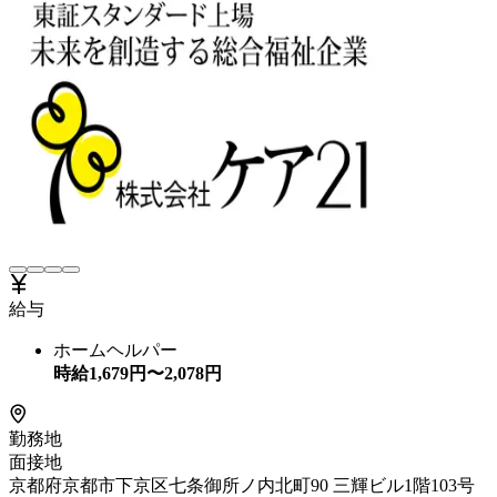
給与
ホームヘルパー
時給
1,679
円〜
2,078
円
勤務地
面接地
京都府京都市下京区七条御所ノ内北町90 三輝ビル1階103号