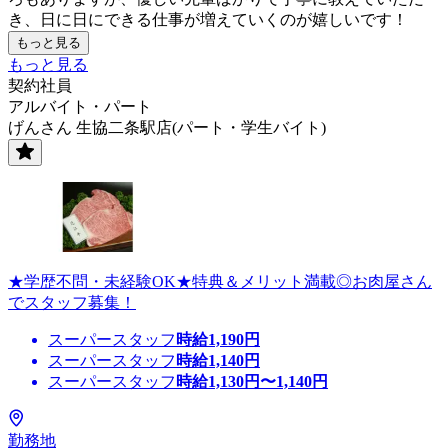
き、日に日にできる仕事が増えていくのが嬉しいです！
もっと見る
もっと見る
契約社員
アルバイト・パート
げんさん 生協二条駅店(パート・学生バイト)
★学歴不問・未経験OK★特典＆メリット満載◎お肉屋さん
でスタッフ募集！
スーパースタッフ
時給
1,190
円
スーパースタッフ
時給
1,140
円
スーパースタッフ
時給
1,130
円〜
1,140
円
勤務地