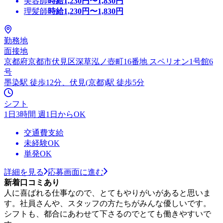
美容師
時給
1,230
円〜
1,830
円
理髪師
時給
1,230
円〜
1,830
円
勤務地
面接地
京都府京都市伏見区深草泓ノ壺町16番地 スペリオン1号館6
号
墨染駅 徒歩12分、伏見(京都)駅 徒歩5分
シフト
1日3時間 週1日からOK
交通費支給
未経験OK
単発OK
詳細を見る
応募画面に進む
新着口コミあり
人に喜ばれる仕事なので、とてもやりがいがあると思いま
す。社員さんや、スタッフの方たちがみんな優しいです。
シフトも、都合にあわせて下さるのでとても働きやすいで