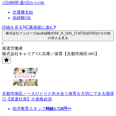
1日8時間 週5日からOK
交通費支給
未経験OK
詳細を見る
応募画面に進む
株式会社フェローズ(au未経験)OSK_A_1181_1716T(A)(OSK)のその他
の求人を見る
派遣労働者
株式会社キャリア CC兵庫／保育【京都市南区-001】
京都市南区／一人ひとりと向き合う保育を大切にできる環境
◎【派遣社員】※資格必須
幼児教育スタッフ
時給
1,720
円〜