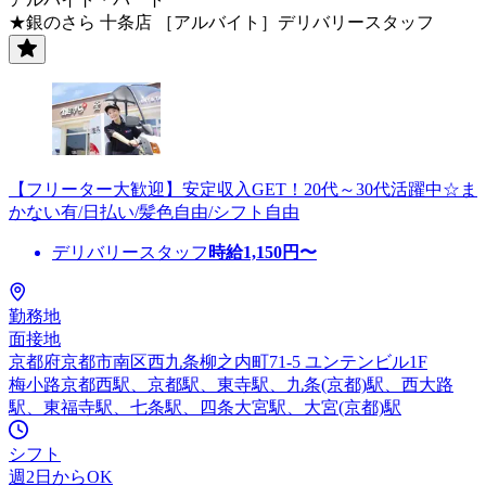
★銀のさら 十条店 ［アルバイト］デリバリースタッフ
【フリーター大歓迎】安定収入GET！20代～30代活躍中☆ま
かない有/日払い/髪色自由/シフト自由
デリバリースタッフ
時給
1,150
円〜
勤務地
面接地
京都府京都市南区西九条柳之内町71-5 ユンテンビル1F
梅小路京都西駅、京都駅、東寺駅、九条(京都)駅、西大路
駅、東福寺駅、七条駅、四条大宮駅、大宮(京都)駅
シフト
週2日からOK