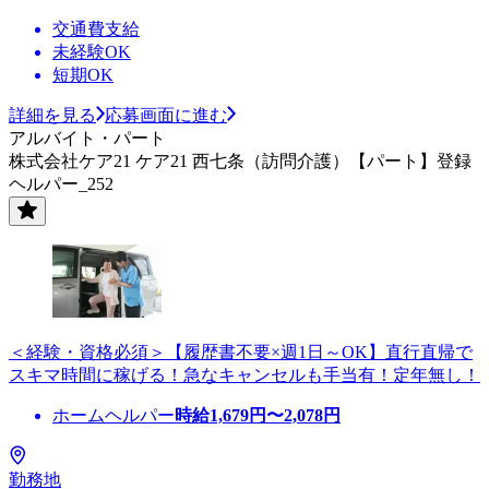
交通費支給
未経験OK
短期OK
詳細を見る
応募画面に進む
アルバイト・パート
株式会社ケア21 ケア21 西七条（訪問介護）【パート】登録
ヘルパー_252
＜経験・資格必須＞【履歴書不要×週1日～OK】直行直帰で
スキマ時間に稼げる！急なキャンセルも手当有！定年無し！
ホームヘルパー
時給
1,679
円〜
2,078
円
勤務地