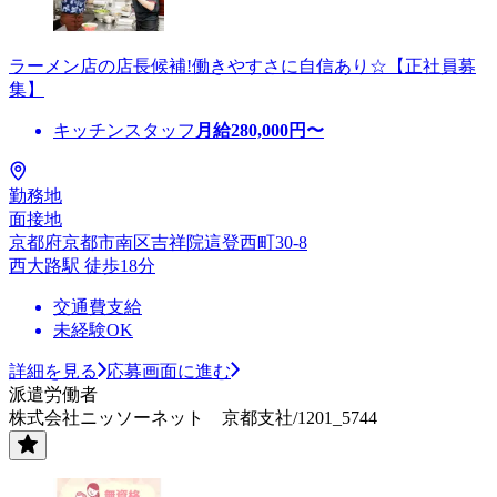
ラーメン店の店長候補!働きやすさに自信あり☆【正社員募
集】
キッチンスタッフ
月給
280,000
円〜
勤務地
面接地
京都府京都市南区吉祥院這登西町30-8
西大路駅 徒歩18分
交通費支給
未経験OK
詳細を見る
応募画面に進む
派遣労働者
株式会社ニッソーネット 京都支社/1201_5744