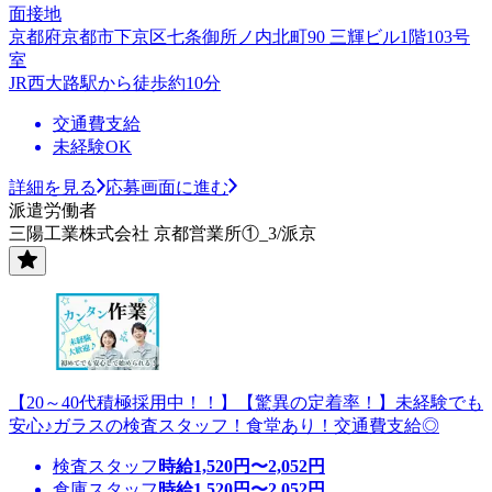
面接地
京都府京都市下京区七条御所ノ内北町90 三輝ビル1階103号
室
JR西大路駅から徒歩約10分
交通費支給
未経験OK
詳細を見る
応募画面に進む
派遣労働者
三陽工業株式会社 京都営業所①_3/派京
【20～40代積極採用中！！】【驚異の定着率！】未経験でも
安心♪ガラスの検査スタッフ！食堂あり！交通費支給◎
検査スタッフ
時給
1,520
円〜
2,052
円
倉庫スタッフ
時給
1,520
円〜
2,052
円