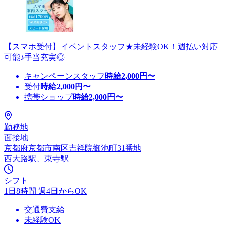
【スマホ受付】イベントスタッフ★未経験OK！週払い対応
可能♪手当充実◎
キャンペーンスタッフ
時給
2,000
円〜
受付
時給
2,000
円〜
携帯ショップ
時給
2,000
円〜
勤務地
面接地
京都府京都市南区吉祥院御池町31番地
西大路駅、東寺駅
シフト
1日8時間 週4日からOK
交通費支給
未経験OK