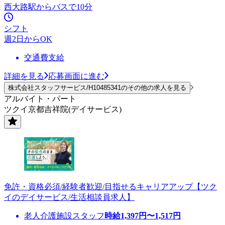
西大路駅からバスで10分
シフト
週2日からOK
交通費支給
詳細を見る
応募画面に進む
株式会社スタッフサービス/H10485341のその他の求人を見る
アルバイト・パート
ツクイ京都吉祥院(デイサービス)
免許・資格必須/経験者歓迎/目指せるキャリアアップ【ツク
イのデイサービス/生活相談員求人】
老人介護施設スタッフ
時給
1,397
円〜
1,517
円