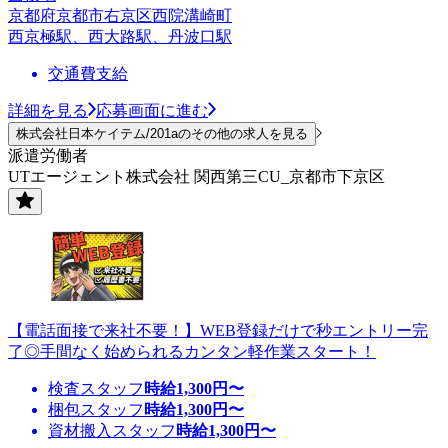
京都府京都市右京区西院溝崎町
西京極駅、西大路駅、丹波口駅
交通費支給
詳細を見る
応募画面に進む
株式会社日本ケイテム/201aのその他の求人を見る
派遣労働者
UTエージェント株式会社 関西第三CU_京都市下京区
【電話面接で来社不要！】WEB登録だけで秒エントリー完
了◎手間なく始められるカンタン軽作業スタート！
検査スタッフ
時給
1,300
円〜
梱包スタッフ
時給
1,300
円〜
資材搬入スタッフ
時給
1,300
円〜