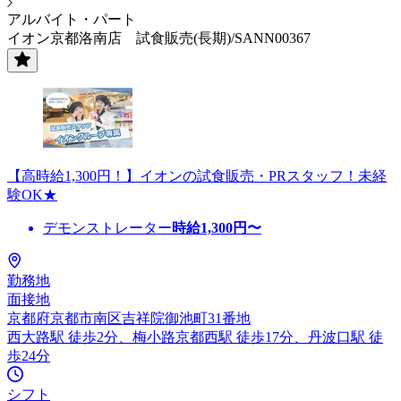
アルバイト・パート
イオン京都洛南店 試食販売(長期)/SANN00367
【高時給1,300円！】イオンの試食販売・PRスタッフ！未経
験OK★
デモンストレーター
時給
1,300
円〜
勤務地
面接地
京都府京都市南区吉祥院御池町31番地
西大路駅 徒歩2分、梅小路京都西駅 徒歩17分、丹波口駅 徒
歩24分
シフト