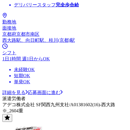
デリバリースタッフ
完全歩合給
勤務地
面接地
京都府京都市南区
西大路駅、向日町駅、桂川(京都)駅
シフト
1日1時間 週1日からOK
未経験OK
短期OK
単発OK
詳細を見る
応募画面に進む
派遣労働者
アデコ株式会社 SF関西九州支社/A01381602(16)-西大路
※_2604重