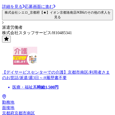
詳細を見る
応募画面に進む
株式会社シエロ_京都府【★】イオン京都洛南店/KB6のその他の求人を
見る
派遣労働者
株式会社スタッフサービス/H10485341
【デイサービスセンターでの介護】京都市南区/利用者さま
のお世話/派遣/週3日～/#履歴書不要
医療・福祉系
時給
1,500
円
勤務地
面接地
京都府京都市南区