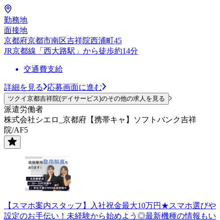
勤務地
面接地
京都府京都市南区吉祥院西浦町45
JR京都線「西大路駅」から徒歩約14分
交通費支給
詳細を見る
応募画面に進む
ツクイ京都吉祥院(デイサービス)のその他の求人を見る
派遣労働者
株式会社シエロ_京都府【携帯キャ】ソフトバンク吉祥
院/AF5
【スマホ案内スタッフ】入社祝金最大10万円★スマホ選びや
設定のお手伝い！未経験から始めよう◎最新機種の情報もい