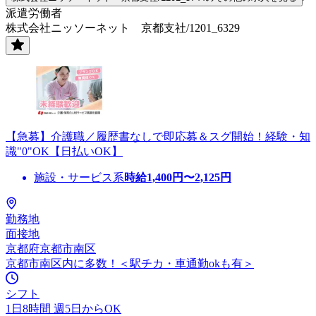
派遣労働者
株式会社ニッソーネット 京都支社/1201_6329
【急募】介護職／履歴書なしで即応募＆スグ開始！経験・知
識"0"OK【日払いOK】
施設・サービス系
時給
1,400
円〜
2,125
円
勤務地
面接地
京都府京都市南区
京都市南区内に多数！＜駅チカ・車通勤okも有＞
シフト
1日8時間 週5日からOK