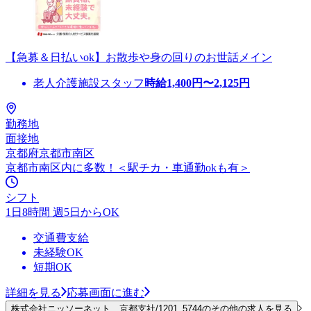
【急募＆日払いok】お散歩や身の回りのお世話メイン
老人介護施設スタッフ
時給
1,400
円〜
2,125
円
勤務地
面接地
京都府京都市南区
京都市南区内に多数！＜駅チカ・車通勤okも有＞
シフト
1日8時間 週5日からOK
交通費支給
未経験OK
短期OK
詳細を見る
応募画面に進む
株式会社ニッソーネット 京都支社/1201_5744のその他の求人を見る