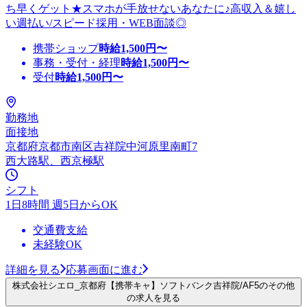
ち早くゲット★スマホが手放せないあなたに♪高収入＆嬉し
い週払い/スピード採用・WEB面談◎
携帯ショップ
時給
1,500
円〜
事務・受付・経理
時給
1,500
円〜
受付
時給
1,500
円〜
勤務地
面接地
京都府京都市南区吉祥院中河原里南町7
西大路駅、西京極駅
シフト
1日8時間 週5日からOK
交通費支給
未経験OK
詳細を見る
応募画面に進む
株式会社シエロ_京都府【携帯キャ】ソフトバンク吉祥院/AF5のその他
の求人を見る