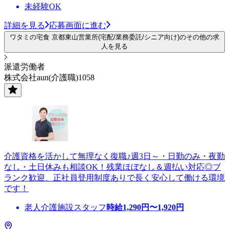
未経験OK
詳細を見る
応募画面に進む
ワタミの宅食 京都東山営業所(宅配/業務委託/シニア向け)のその他の求
人を見る
派遣労働者
株式会社aun(介護職)1058
介護資格を活かして無理なく復職♪週3日～・日勤のみ・夜勤
なし・土日休みも相談OK！残業ほぼなし＆週払い対応◎ブ
ランク歓迎、正社員登用制度ありで長く安心して働ける環境
です！
老人介護施設スタッフ
時給
1,290
円〜
1,920
円