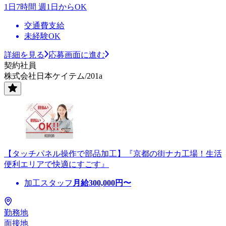
1日7時間 週1日からOK
交通費支給
未経験OK
詳細を見る
応募画面に進む
契約社員
株式会社日本ケイテム/201a
【タッチパネル操作で部品加工】『京都の街ナカ工場！生活
便利エリアで快適にすごす』
加工スタッフ
月給
300,000
円〜
勤務地
面接地