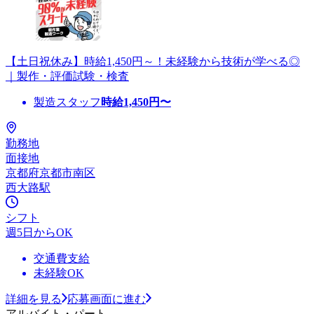
【土日祝休み】時給1,450円～！未経験から技術が学べる◎
｜製作・評価試験・検査
製造スタッフ
時給
1,450
円〜
勤務地
面接地
京都府京都市南区
西大路駅
シフト
週5日からOK
交通費支給
未経験OK
詳細を見る
応募画面に進む
アルバイト・パート