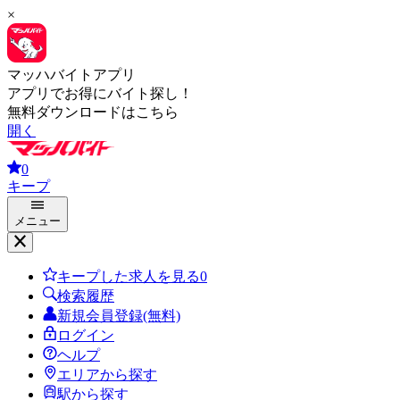
×
マッハバイトアプリ
アプリでお得にバイト探し！
無料ダウンロードはこちら
開く
0
キープ
メニュー
キープした求人を見る
0
検索履歴
新規会員登録(無料)
ログイン
ヘルプ
エリアから探す
駅から探す