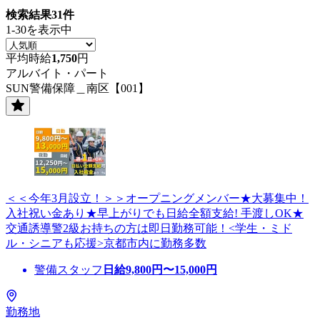
検索結果
31
件
1-30を表示中
平均時給
1,750
円
アルバイト・パート
SUN警備保障＿南区【001】
＜＜今年3月設立！＞＞オープニングメンバー★大募集中！
入社祝い金あり★早上がりでも日給全額支給! 手渡しOK★
交通誘導警2級お持ちの方は即日勤務可能！<学生・ミド
ル・シニアも応援>京都市内に勤務多数
警備スタッフ
日給
9,800
円〜
15,000
円
勤務地