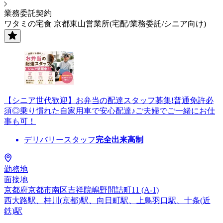
業務委託契約
ワタミの宅食 京都東山営業所(宅配/業務委託/シニア向け)
【シニア世代歓迎】お弁当の配達スタッフ募集!普通免許必
須◎乗り慣れた自家用車で安心配達♪ご夫婦でご一緒にお仕
事も可！
デリバリースタッフ
完全出来高制
勤務地
面接地
京都府京都市南区吉祥院嶋野間詰町11 (A-1)
西大路駅、桂川(京都)駅、向日町駅、上鳥羽口駅、十条(近
鉄)駅