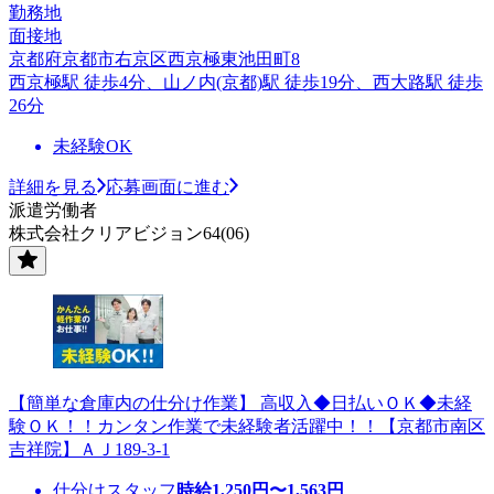
勤務地
面接地
京都府京都市右京区西京極東池田町8
西京極駅 徒歩4分、山ノ内(京都)駅 徒歩19分、西大路駅 徒歩
26分
未経験OK
詳細を見る
応募画面に進む
派遣労働者
株式会社クリアビジョン64(06)
【簡単な倉庫内の仕分け作業】 高収入◆日払いＯＫ◆未経
験ＯＫ！！カンタン作業で未経験者活躍中！！【京都市南区
吉祥院】ＡＪ189-3-1
仕分けスタッフ
時給
1,250
円〜
1,563
円