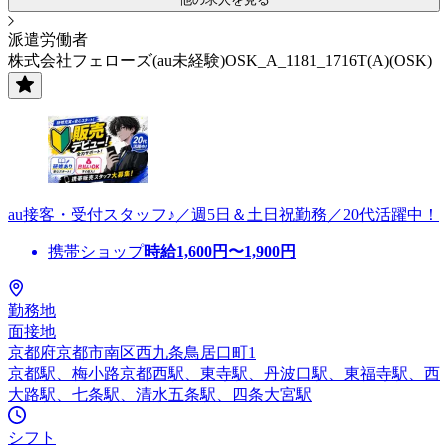
派遣労働者
株式会社フェローズ(au未経験)OSK_A_1181_1716T(A)(OSK)
au接客・受付スタッフ♪／週5日＆土日祝勤務／20代活躍中！
携帯ショップ
時給
1,600
円〜
1,900
円
勤務地
面接地
京都府京都市南区西九条鳥居口町1
京都駅、梅小路京都西駅、東寺駅、丹波口駅、東福寺駅、西
大路駅、七条駅、清水五条駅、四条大宮駅
シフト