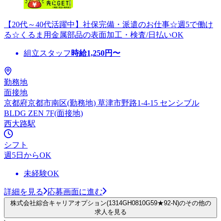
【20代～40代活躍中】社保完備・派遣のお仕事☆週5で働け
る☆くるま用金属部品の表面加工・検査/日払いOK
組立スタッフ
時給
1,250
円〜
勤務地
面接地
京都府京都市南区(勤務地) 草津市野路1-4-15 センシブル
BLDG ZEN 7F(面接地)
西大路駅
シフト
週5日からOK
未経験OK
詳細を見る
応募画面に進む
株式会社綜合キャリアオプション(1314GH0810G59★92-N)のその他の
求人を見る