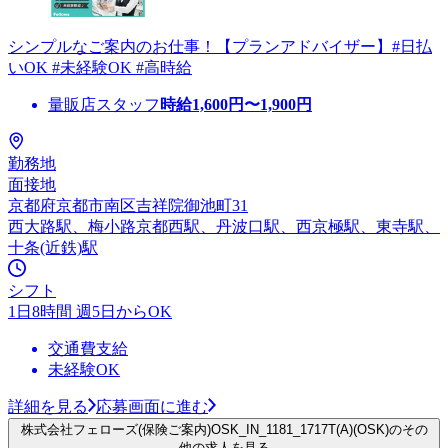
シンプルなご案内のお仕事！【プランアドバイザー】#日払
いOK #未経験OK #高時給
量販店スタッフ
時給
1,600
円〜
1,900
円
勤務地
面接地
京都府京都市南区吉祥院御池町31
西大路駅、梅小路京都西駅、丹波口駅、西京極駅、東寺駅、
十条(近鉄)駅
シフト
1日8時間 週5日からOK
交通費支給
未経験OK
詳細を見る
応募画面に進む
株式会社フェローズ(保険ご案内)OSK_IN_1181_1717T(A)(OSK)のその
他の求人を見る