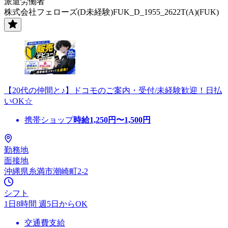
派遣労働者
株式会社フェローズ(D未経験)FUK_D_1955_2622T(A)(FUK)
【20代の仲間と♪】ドコモのご案内・受付/未経験歓迎！日払
いOK☆
携帯ショップ
時給
1,250
円〜
1,500
円
勤務地
面接地
沖縄県糸満市潮崎町2-2
シフト
1日8時間 週5日からOK
交通費支給