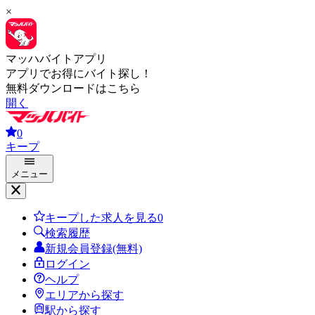
×
マッハバイトアプリ
アプリでお得にバイト探し！
無料ダウンロードはこちら
開く
0
キープ
メニュー
キープした求人を見る
0
検索履歴
新規会員登録(無料)
ログイン
ヘルプ
エリアから探す
駅から探す