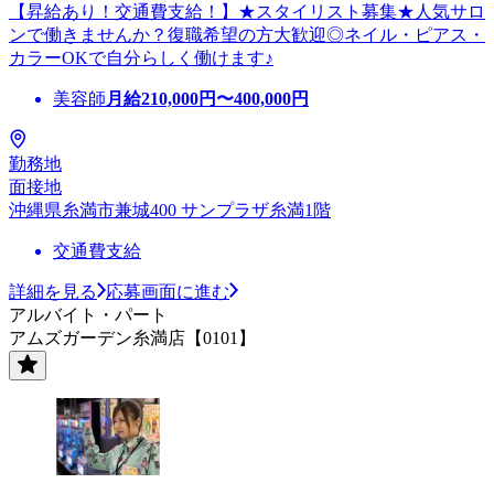
【昇給あり！交通費支給！】★スタイリスト募集★人気サロ
ンで働きませんか？復職希望の方大歓迎◎ネイル・ピアス・
カラーOKで自分らしく働けます♪
美容師
月給
210,000
円〜
400,000
円
勤務地
面接地
沖縄県糸満市兼城400 サンプラザ糸満1階
交通費支給
詳細を見る
応募画面に進む
アルバイト・パート
アムズガーデン糸満店【0101】