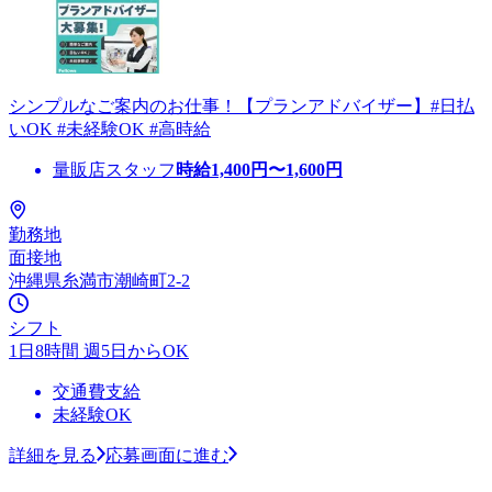
シンプルなご案内のお仕事！【プランアドバイザー】#日払
いOK #未経験OK #高時給
量販店スタッフ
時給
1,400
円〜
1,600
円
勤務地
面接地
沖縄県糸満市潮崎町2-2
シフト
1日8時間 週5日からOK
交通費支給
未経験OK
詳細を見る
応募画面に進む