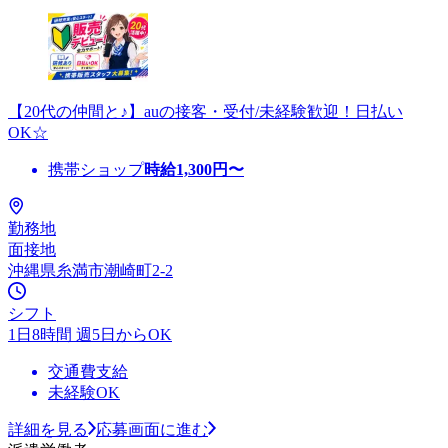
【20代の仲間と♪】auの接客・受付/未経験歓迎！日払い
OK☆
携帯ショップ
時給
1,300
円〜
勤務地
面接地
沖縄県糸満市潮崎町2-2
シフト
1日8時間 週5日からOK
交通費支給
未経験OK
詳細を見る
応募画面に進む