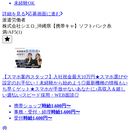
未経験OK
詳細を見る
応募画面に進む
派遣労働者
株式会社シエロ_沖縄県【携帯キャ】ソフトバンク糸
満/AF5(1)
【スマホ案内スタッフ】入社祝金最大10万円★スマホ選びや
設定のお手伝い！未経験から始めよう◎最新機種の情報もい
ち早くゲット★スマホが手放せないあなたに♪高収入＆嬉し
い週払い/スピード採用・WEB面談◎
携帯ショップ
時給
1,600
円〜
事務・受付・経理
時給
1,600
円〜
受付
時給
1,600
円〜