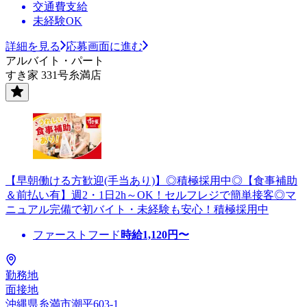
交通費支給
未経験OK
詳細を見る
応募画面に進む
アルバイト・パート
すき家 331号糸満店
【早朝働ける方歓迎(手当あり)】◎積極採用中◎【食事補助
＆前払い有】週2・1日2h～OK！セルフレジで簡単接客◎マ
ニュアル完備で初バイト・未経験も安心！積極採用中
ファーストフード
時給
1,120
円〜
勤務地
面接地
沖縄県糸満市潮平603-1