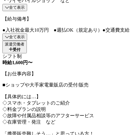
・ワイモバイルショップ など
全て表示
【給与備考】
●入社祝金最大10万円 ●週払OK（規定あり）●交通費支給
全て表示
派遣労働者
受付
シフト制
時給1,600円〜
【お仕事内容】
■ショップや大手家電量販店の受付/販売
【具体的には…】
◇スマホ・タブレットのご紹介
◇料金プランの説明
◇故障や付属品相談等のアフターサービス
◇在庫管理・発注 など
「携帯販売難しそう…」と思っている方！