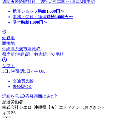
週間★未経験歓迎！週払い可◎20～30代活躍中◎
携帯ショップ
時給
1,600
円〜
事務・受付・経理
時給
1,600
円〜
受付
時給
1,600
円〜
勤務地
面接地
沖縄県糸満市兼城471
県庁前(沖縄)駅、牧志駅、安里駅
シフト
1日8時間 週5日からOK
交通費支給
未経験OK
詳細を見る
応募画面に進む
派遣労働者
株式会社シエロ_沖縄県【★】エディオンしおざきシテ
ィ/KB6