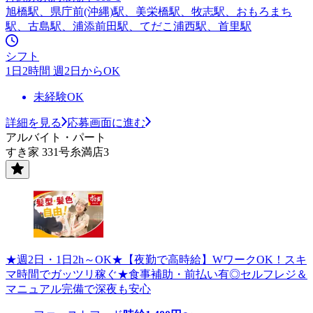
旭橋駅、県庁前(沖縄)駅、美栄橋駅、牧志駅、おもろまち
駅、古島駅、浦添前田駅、てだこ浦西駅、首里駅
シフト
1日2時間 週2日からOK
未経験OK
詳細を見る
応募画面に進む
アルバイト・パート
すき家 331号糸満店3
★週2日・1日2h～OK★【夜勤で高時給】WワークOK！スキ
マ時間でガッツリ稼ぐ★食事補助・前払い有◎セルフレジ＆
マニュアル完備で深夜も安心