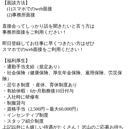
【面談方法】
(1)スマホでのweb面接
(2)事務所面接
直接会ってしっかり話を聞きたいと言う方は
事務所面接をご利用ください！
即日登録してお仕事に早くつきたい方はぜひ
スマホでのweb面接をご利用ください！
【福利厚生】
・通勤手当支給（規定あり）
・社会保険（健康保険、厚生年金保険、雇用保険、労災保
険）
・忌引き制度 ・産休、育休制度あり
・有給休暇：6か月勤務後10日付与
・入社時に研修有
・制服貸与
・資格手当（2,500円～最大60,000円）
・インセンティブ制度
・スタッフ紹介制度
上記以外にも嬉しい待遇がたくさん！ 沢山のご応募お待ち