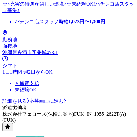
☆<充実の待遇が嬉しい環境>☆未経験OK!パチンコ店スタッ
フ募集♪
パチンコ店スタッフ
時給
1,023
円〜
1,300
円
勤務地
面接地
沖縄県糸満市字兼城453-1
シフト
1日1時間 週2日からOK
交通費支給
未経験OK
詳細を見る
応募画面に進む
派遣労働者
株式会社フェローズ(保険ご案内)FUK_IN_1955_2622T(A)
(FUK)