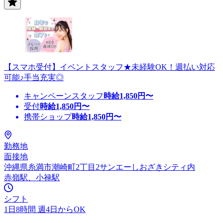
【スマホ受付】イベントスタッフ★未経験OK！週払い対応
可能♪手当充実◎
キャンペーンスタッフ
時給
1,850
円〜
受付
時給
1,850
円〜
携帯ショップ
時給
1,850
円〜
勤務地
面接地
沖縄県糸満市潮崎町2丁目2サンエーしおざきシティ内
赤嶺駅、小禄駅
シフト
1日8時間 週4日からOK