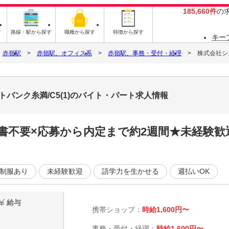
185,660件
の
す
路線・駅から探す
職種から探す
特徴から探す
キー
赤嶺駅
赤嶺駅、オフィス系
赤嶺駅、事務・受付・経理
株式会社シ
バンク糸満/C5(1)のバイト・パート求人情報
不要×応募から内定まで約2週間★未経験歓迎
制服あり
未経験歓迎
語学力を生かせる
週払いOK
給与
携帯ショップ：
時給1,600円〜
事務・受付・経理：
時給1,600円〜