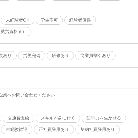
未経験者OK
学生不可
経験者優遇
（就労資格者）
度あり
労災完備
研修あり
従業員割引あり
企業へお問い合わせください
交通費支給
スキルが身に付く
語学力を生かせる
未経験歓迎
正社員登用あり
契約社員登用あり