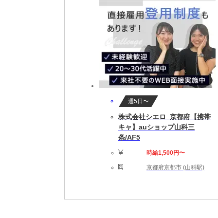
週5日〜
株式会社シエロ_京都府【携帯
キャ】auショップ山科三
条/AF5
時給1,500円〜
京都府京都市 (山科駅)