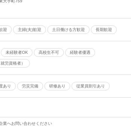
大手町759
歓迎
主婦(夫)歓迎
土日働ける方歓迎
長期歓迎
未経験者OK
高校生不可
経験者優遇
（就労資格者）
度あり
労災完備
研修あり
従業員割引あり
企業へお問い合わせください