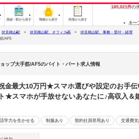
185,021件
の
す
路線・駅から探す
職種から探す
特徴から探す
キー
伏見桃山駅
伏見桃山駅、オフィス系
伏見桃山駅、事務・受付・経理
/AF5
ョップ大手筋/AF5のバイト・パート求人情報
祝金最大10万円★スマホ選びや設定のお手
ト★スマホが手放せないあなたに♪高収入＆嬉
語学力を生かせる
制服あり
契約社員登用あり
交通費支