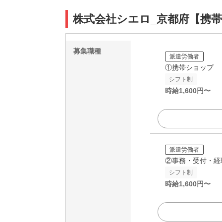
株式会社シエロ_京都府【携帯
募集職種
派遣労働者
①携帯ショップ
シフト制
時給
1,600
円〜
派遣労働者
②事務・受付・経
シフト制
時給
1,600
円〜