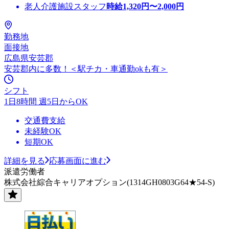
老人介護施設スタッフ
時給
1,320
円〜
2,000
円
勤務地
面接地
広島県安芸郡
安芸郡内に多数！＜駅チカ・車通勤okも有＞
シフト
1日8時間 週5日からOK
交通費支給
未経験OK
短期OK
詳細を見る
応募画面に進む
派遣労働者
株式会社綜合キャリアオプション(1314GH0803G64★54-S)