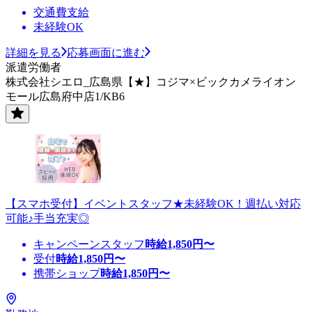
交通費支給
未経験OK
詳細を見る
応募画面に進む
派遣労働者
株式会社シエロ_広島県【★】コジマ×ビックカメライオン
モール広島府中店1/KB6
【スマホ受付】イベントスタッフ★未経験OK！週払い対応
可能♪手当充実◎
キャンペーンスタッフ
時給
1,850
円〜
受付
時給
1,850
円〜
携帯ショップ
時給
1,850
円〜