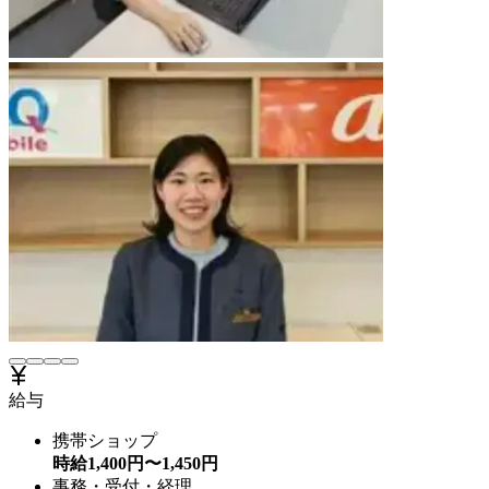
給与
携帯ショップ
時給
1,400
円〜
1,450
円
事務・受付・経理