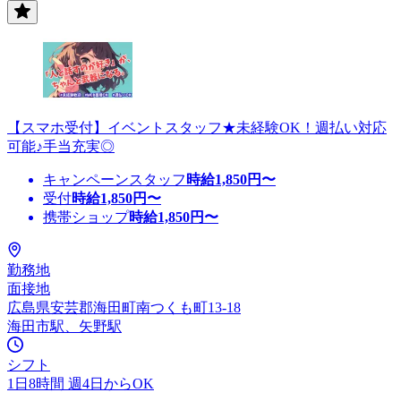
【スマホ受付】イベントスタッフ★未経験OK！週払い対応
可能♪手当充実◎
キャンペーンスタッフ
時給
1,850
円〜
受付
時給
1,850
円〜
携帯ショップ
時給
1,850
円〜
勤務地
面接地
広島県安芸郡海田町南つくも町13-18
海田市駅、矢野駅
シフト
1日8時間 週4日からOK