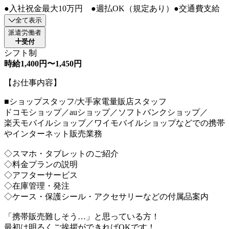
●入社祝金最大10万円 ●週払OK（規定あり）●交通費支給
全て表示
派遣労働者
受付
シフト制
時給1,400円〜1,450円
【お仕事内容】
■ショップスタッフ/大手家電量販店スタッフ
ドコモショップ／auショップ／ソフトバンクショップ／
楽天モバイルショップ／ワイモバイルショップなどでの携帯
やインターネット販売業務
◇スマホ・タブレットのご紹介
◇料金プランの説明
◇アフターサービス
◇在庫管理・発注
◇ケース・保護シール・アクセサリーなどの付属品案内
「携帯販売難しそう…」と思っている方！
最初は明るくご挨拶ができればOKです！