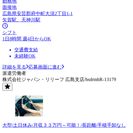
勤務地
面接地
広島県安芸郡府中町大須2丁目1-1
矢賀駅、天神川駅
シフト
1日8時間 週4日からOK
交通費支給
未経験OK
詳細を見る
応募画面に進む
派遣労働者
株式会社ジャパン・リリーフ 広島支店/hsdrmhR-13179
大型/土日休み/月収３３万円～可能！/長距離/手積手卸なし