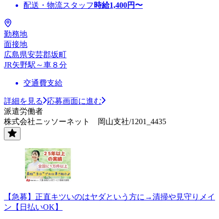
配送・物流スタッフ
時給
1,400
円〜
勤務地
面接地
広島県安芸郡坂町
JR矢野駅～車８分
交通費支給
詳細を見る
応募画面に進む
派遣労働者
株式会社ニッソーネット 岡山支社/1201_4435
【急募】正直キツいのはヤダという方に→清掃や見守りメイ
ン【日払いOK】