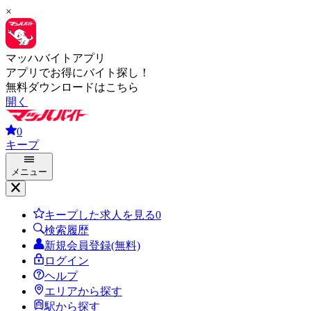
×
マッハバイトアプリ
アプリでお得にバイト探し！
無料ダウンロードはこちら
開く
0
キープ
メニュー
キープした求人を見る
0
検索履歴
新規会員登録(無料)
ログイン
ヘルプ
エリアから探す
駅から探す