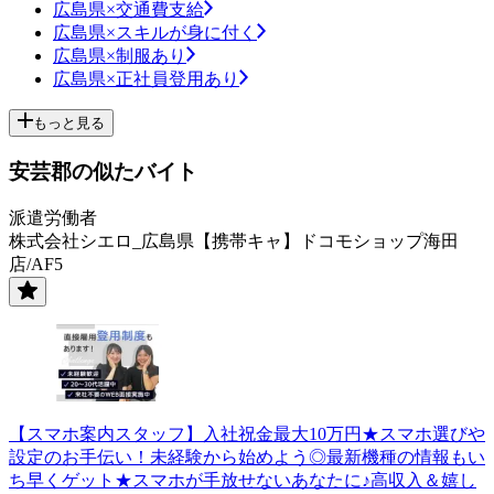
広島県×交通費支給
広島県×スキルが身に付く
広島県×制服あり
広島県×正社員登用あり
もっと見る
安芸郡の似たバイト
派遣労働者
株式会社シエロ_広島県【携帯キャ】ドコモショップ海田
店/AF5
【スマホ案内スタッフ】入社祝金最大10万円★スマホ選びや
設定のお手伝い！未経験から始めよう◎最新機種の情報もい
ち早くゲット★スマホが手放せないあなたに♪高収入＆嬉し