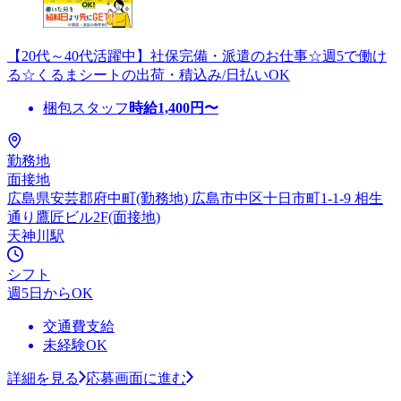
【20代～40代活躍中】社保完備・派遣のお仕事☆週5で働け
る☆くるまシートの出荷・積込み/日払いOK
梱包スタッフ
時給
1,400
円〜
勤務地
面接地
広島県安芸郡府中町(勤務地) 広島市中区十日市町1-1-9 相生
通り鷹匠ビル2F(面接地)
天神川駅
シフト
週5日からOK
交通費支給
未経験OK
詳細を見る
応募画面に進む