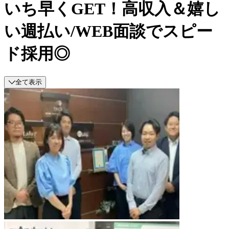
いち早くGET！高収入＆嬉し
い週払い/WEB面談でスピー
ド採用◎
全て表示