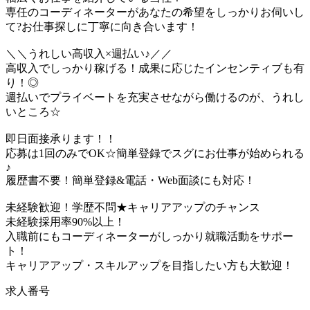
専任のコーディネーターがあなたの希望をしっかりお伺いし
て?お仕事探しに丁寧に向き合います！
＼＼うれしい高収入×週払い♪／／
高収入でしっかり稼げる！成果に応じたインセンティブも有
り！◎
週払いでプライベートを充実させながら働けるのが、うれし
いところ☆
即日面接承ります！！
応募は1回のみでOK☆簡単登録でスグにお仕事が始められる
♪
履歴書不要！簡単登録&電話・Web面談にも対応！
未経験歓迎！学歴不問★キャリアアップのチャンス
未経験採用率90%以上！
入職前にもコーディネーターがしっかり就職活動をサポー
ト！
キャリアアップ・スキルアップを目指したい方も大歓迎！
求人番号