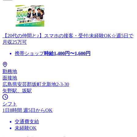
【20代の仲間と♪】スマホの接客・受付/未経験OK☆週5日で
月収25万可
携帯ショップ
時給
1,400
円〜
1,600
円
勤務地
面接地
広島県安芸郡坂町北新地2-3-30
矢野駅、坂駅
シフト
1日8時間 週5日からOK
交通費支給
未経験OK