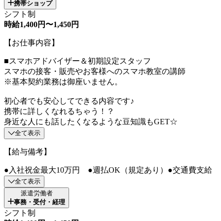
携帯ショップ
シフト制
時給1,400円〜1,450円
【お仕事内容】
■スマホアドバイザー＆初期設定スタッフ
スマホの接客・販売やお客様へのスマホ教室の講師
※基本契約業務は御座いません。
初心者でも安心してできる内容です♪
携帯に詳しくなれるちゃう！？
身近な人にも話したくなるような豆知識もGET☆
全て表示
【給与備考】
●入社祝金最大10万円 ●週払OK（規定あり）●交通費支給
全て表示
派遣労働者
事務・受付・経理
シフト制