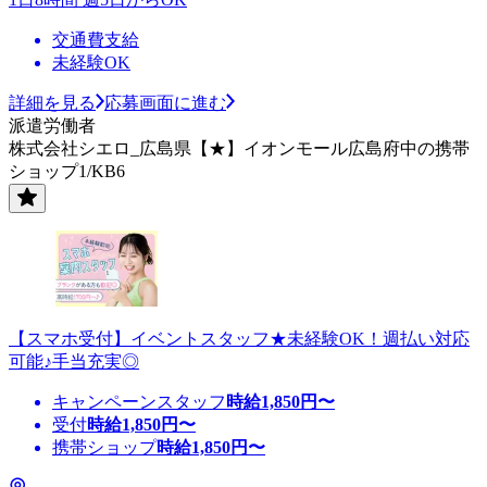
交通費支給
未経験OK
詳細を見る
応募画面に進む
派遣労働者
株式会社シエロ_広島県【★】イオンモール広島府中の携帯
ショップ1/KB6
【スマホ受付】イベントスタッフ★未経験OK！週払い対応
可能♪手当充実◎
キャンペーンスタッフ
時給
1,850
円〜
受付
時給
1,850
円〜
携帯ショップ
時給
1,850
円〜