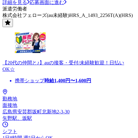
詳細を見る
応募画面に進む
派遣労働者
株式会社フェローズ(au未経験)HRS_A_1493_2256T(A)(HRS)
【20代の仲間と♪】auの接客・受付/未経験歓迎！日払い
OK☆
携帯ショップ
時給
1,400
円〜
1,600
円
勤務地
面接地
広島県安芸郡坂町北新地2-3-30
矢野駅、坂駅
シフト
1日8時間 週5日からOK