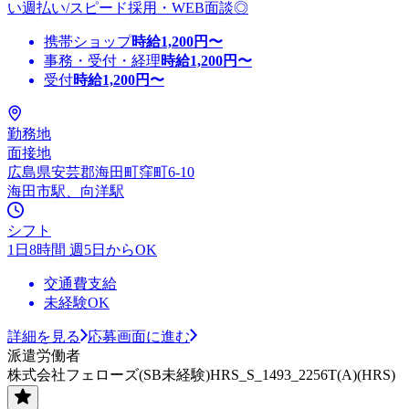
い週払い/スピード採用・WEB面談◎
携帯ショップ
時給
1,200
円〜
事務・受付・経理
時給
1,200
円〜
受付
時給
1,200
円〜
勤務地
面接地
広島県安芸郡海田町窪町6-10
海田市駅、向洋駅
シフト
1日8時間 週5日からOK
交通費支給
未経験OK
詳細を見る
応募画面に進む
派遣労働者
株式会社フェローズ(SB未経験)HRS_S_1493_2256T(A)(HRS)