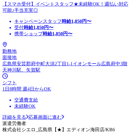
【スマホ受付】イベントスタッフ★未経験OK！週払い対応
可能♪手当充実◎
キャンペーンスタッフ
時給
1,850
円〜
受付
時給
1,850
円〜
携帯ショップ
時給
1,850
円〜
勤務地
面接地
広島県安芸郡府中町大須2丁目1-1イオンモール広島府中3階
天神川駅、矢賀駅
シフト
1日8時間 週4日からOK
交通費支給
未経験OK
詳細を見る
応募画面に進む
派遣労働者
株式会社シエロ_広島県【★】エディオン海田店/KB6