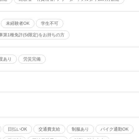
未経験者OK
学生不可
第1種免許(5t限定)をお持ちの方
度あり
労災完備
日払いOK
交通費支給
制服あり
バイク通勤OK