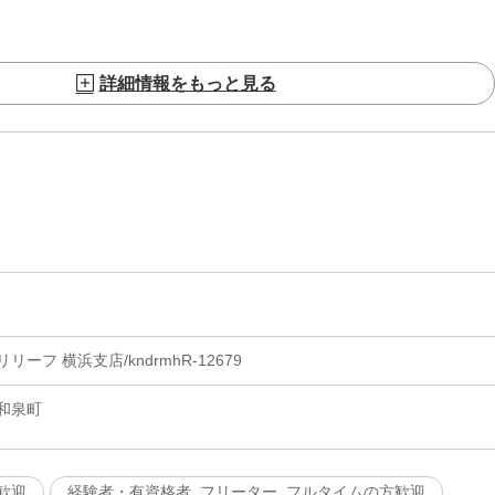
詳細情報をもっと見る
ーフ 横浜支店/kndrmhR-12679
和泉町
歓迎
経験者・有資格者, フリーター, フルタイムの方歓迎