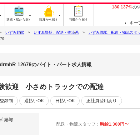
186,137件
の
す
路線・駅から探す
職種から探す
特徴から探す
キー
いずみ野駅
いずみ野駅、配送・物流系
いずみ野駅、配送・物流スタ
79
rmhR-12679のバイト・パート求人情報
験歓迎 小さめトラックでの配達
登録制
週払いOK
日払いOK
正社員登用あり
給与
配送・物流スタッフ：
時給1,300円〜