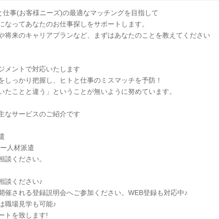
と仕事(お客様ニーズ)の最適なマッチングを目指して
になってあなたのお仕事探しをサポートします。
や将来のキャリアプランなど、まずはあなたのことを教えてください
ジメントで対応いたします
をしっかり把握し、ヒトと仕事のミスマッチを予防！
いたことと違う」ということが無いように努めています。
主なサービスのご紹介です
遣
ター人材派遣
相談ください。
相談ください♪
開催される登録説明会へご参加ください。WEB登録も対応中♪
は職場見学も可能♪
ートを致します!