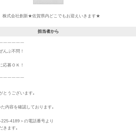
株式会社創新★佐賀県内どこでもお迎えいきます★
担当者から
￣￣￣￣￣￣
ぜんぶ不問！
に応募ＯＫ！
￣￣￣￣￣￣
がとうございます｡
いた内容を確認しております｡
-225-4189＞の電話番号より
だきます｡