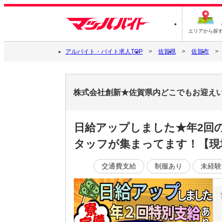
エリアから探
アルバイト・バイト求人TOP
佐賀県
佐賀市
株式会社創新★佐賀県内どこでもお迎え
日給アップしました★年2回
タッフが集まってます！【現
交通費支給
制服あり
未経験