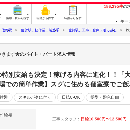
186,295件
の
す
路線・駅から探す
職種から探す
特徴から探す
キー
佐賀駅
佐賀駅、軽作業・製造系
佐賀駅、工事・倉庫・引っ越し
株
いきます★のバイト・パート求人情報
の特別支給も決定！稼げる内容に進化！！「
場での簡単作業】スグに住める個室寮でご飯
歓迎
スキルが身に付く
日払いOK
髪型・髪色自由
給与
工事スタッフ：
日給10,500円〜12,500円