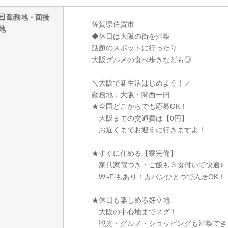
勤務地・面接
佐賀県佐賀市
地
◆休日は大阪の街を満喫
話題のスポットに行ったり
大阪グルメの食べ歩きなども◎
＼大阪で新生活はじめよう！／
勤務地：大阪・関西一円
★全国どこからでも応募OK！
大阪までの交通費は【0円】
お近くまでお迎えに行きますよ！
★すぐに住める【寮完備】
家具家電つき・ご飯も３食付いて快適♪
Wi-Fiもあり！カバンひとつで入居OK！
★休日も楽しめる好立地
大阪の中心地までスグ！
観光・グルメ・ショッピングも満喫でき