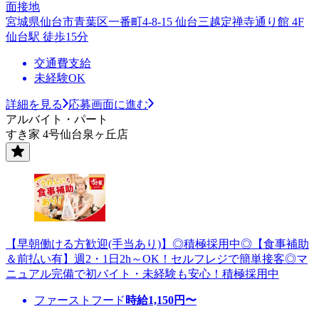
面接地
宮城県仙台市青葉区一番町4-8-15 仙台三越定禅寺通り館 4F
仙台駅 徒歩15分
交通費支給
未経験OK
詳細を見る
応募画面に進む
アルバイト・パート
すき家 4号仙台泉ヶ丘店
【早朝働ける方歓迎(手当あり)】◎積極採用中◎【食事補助
＆前払い有】週2・1日2h～OK！セルフレジで簡単接客◎マ
ニュアル完備で初バイト・未経験も安心！積極採用中
ファーストフード
時給
1,150
円〜