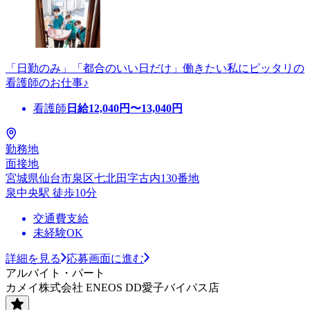
「日勤のみ」「都合のいい日だけ」働きたい私にピッタリの
看護師のお仕事♪
看護師
日給
12,040
円〜
13,040
円
勤務地
面接地
宮城県仙台市泉区七北田字古内130番地
泉中央駅 徒歩10分
交通費支給
未経験OK
詳細を見る
応募画面に進む
アルバイト・パート
カメイ株式会社 ENEOS DD愛子バイパス店