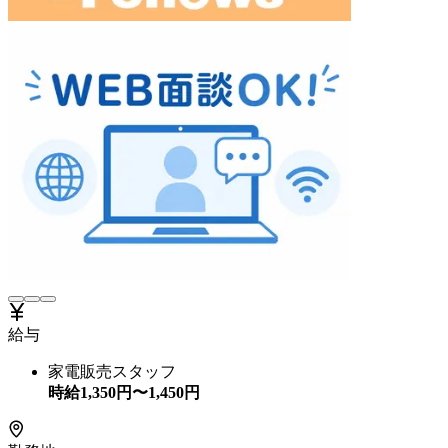
給与
家電販売スタッフ
時給
1,350
円〜
1,450
円