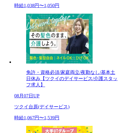
時給1,038円〜1,050円
免許・資格必須/家庭両立/夜勤なし/基本土
日休み【ツクイのデイサービス/介護スタッ
フ求人】
08月07日UP
ツクイ台原(デイサービス)
時給1,067円〜1,539円