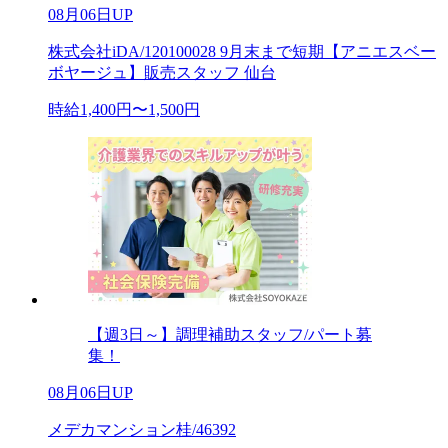
08月06日UP
株式会社iDA/120100028 9月末まで短期【アニエスベー
ボヤージュ】販売スタッフ 仙台
時給1,400円〜1,500円
【週3日～】調理補助スタッフ/パート募
集！
08月06日UP
メデカマンション桂/46392