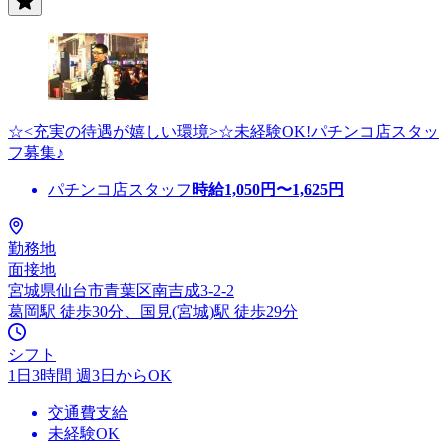
☆<充実の待遇が嬉しい環境>☆未経験OK!パチンコ店スタッ
フ募集♪
パチンコ店スタッフ
時給
1,050
円〜
1,625
円
勤務地
面接地
宮城県仙台市青葉区南吉成3-2-2
葛岡駅 徒歩30分、国見(宮城)駅 徒歩29分
シフト
1日3時間 週3日からOK
交通費支給
未経験OK