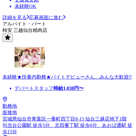
未経験OK
詳細を見る
応募画面に進む
アルバイト・パート
柿安 三越仙台精肉店
未経験★扶養内勤務★バイトデビューさん…みんな大歓迎!!
デパートスタッフ
時給
1,038
円〜
勤務地
面接地
宮城県仙台市青葉区一番町四丁目8-15 仙台三越店地下1階
勾当台公園駅 徒歩5分、北四番丁駅 徒歩6分、あおば通駅 徒
歩15分