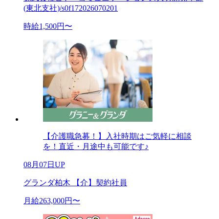
(東北支社)/s0f172026070201
時給1,500円〜
【介護職急募！】入社時期はご気軽に相談
を！直近・月途中も可能です♪
08月07日UP
グランダ柏木 【介】契約社員
月給263,000円〜