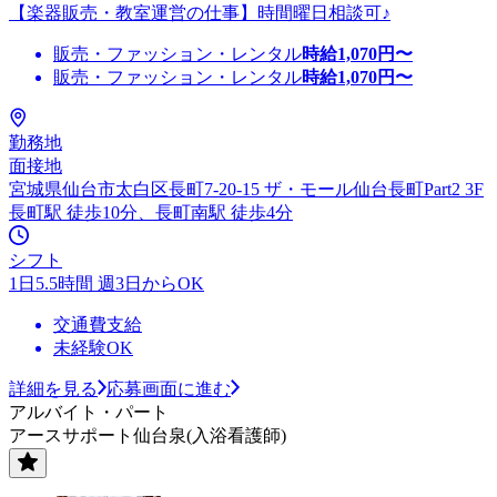
【楽器販売・教室運営の仕事】時間曜日相談可♪
販売・ファッション・レンタル
時給
1,070
円〜
販売・ファッション・レンタル
時給
1,070
円〜
勤務地
面接地
宮城県仙台市太白区長町7-20-15 ザ・モール仙台長町Part2 3F
長町駅 徒歩10分、長町南駅 徒歩4分
シフト
1日5.5時間 週3日からOK
交通費支給
未経験OK
詳細を見る
応募画面に進む
アルバイト・パート
アースサポート仙台泉(入浴看護師)