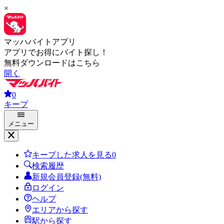
×
マッハバイトアプリ
アプリでお得にバイト探し！
無料ダウンロードはこちら
開く
0
キープ
メニュー
キープした求人を見る
0
検索履歴
新規会員登録(無料)
ログイン
ヘルプ
エリアから探す
駅から探す