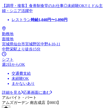
【調理・接客】食券制食堂のお仕事◎未経験OK!!ミドル主
婦・シニア活躍中
レストラン
時給
1,040
円〜
1,090
円
勤務地
面接地
宮城県仙台市宮城野区中野4-10-11
中野栄駅より徒歩15分
シフト
週2日からOK
交通費支給
未経験OK
まかないあり
詳細を見る
応募画面に進む
アルバイト・パート
アムズガーデン 南吉成店【0003】