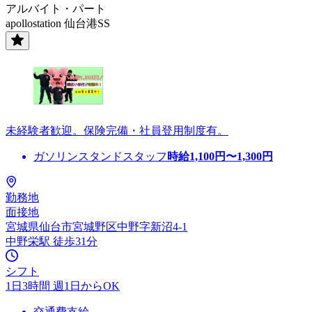
アルバイト・パート
apollostation 仙台港SS
未経験者歓迎。保険完備・社員登用制度有。
ガソリンスタンドスタッフ
時給
1,100
円〜
1,300
円
勤務地
面接地
宮城県仙台市宮城野区中野字新沼4-1
中野栄駅 徒歩31分
シフト
1日3時間 週1日からOK
交通費支給