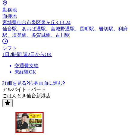
勤務地
面接地
宮城県仙台市泉区泉ヶ丘3-13-24
仙台駅、あおば通駅、宮城野通駅、長町駅、岩切駅、利府
駅、塩釜駅、多賀城駅、古川駅
シフト
1日2時間 週2日からOK
交通費支給
未経験OK
詳細を見る
応募画面に進む
アルバイト・パート
ごはんどき仙台新港店