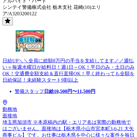
アルバイト・パート
シンテイ警備株式会社 栃木支社 花崎(10)エリ
ア/A3203200122
日給UP＼＼全員に総額8万円の手当を支給してます／／週払
い＝毎週水曜日が給料日！週1日～OK！平日のみ・土日のみ
OK！交通費全額支給＆直行直帰OK！早く終わっても全額を
日給保証！未経験スタート9割以上
警備スタッフ
日給
10,500
円〜
11,500
円
勤務地
面接地
埼玉県加須市 ※本原稿内の駅・エリア名は実際の勤務地で
はございません。面接地は【栃木県小山市宮本町3-6-21 大矢
商事ビル】です。お仕事は栃木県を中心に様々な案件を毎日