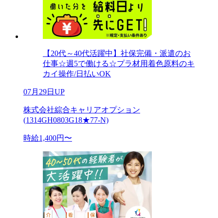
【20代～40代活躍中】社保完備・派遣のお
仕事☆週5で働ける☆プラ材用着色原料のキ
カイ操作/日払いOK
07月29日UP
株式会社綜合キャリアオプション
(1314GH0803G18★77-N)
時給1,400円〜