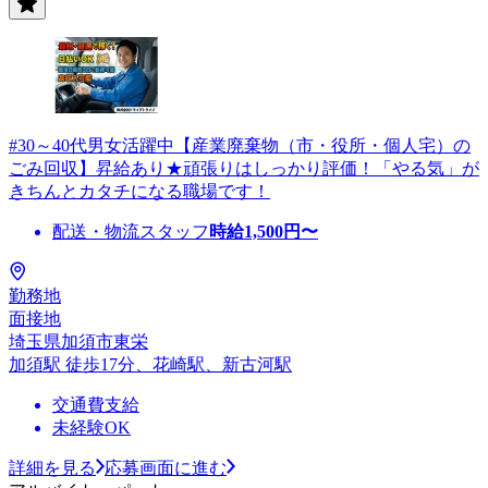
#30～40代男女活躍中【産業廃棄物（市・役所・個人宅）の
ごみ回収】昇給あり★頑張りはしっかり評価！「やる気」が
きちんとカタチになる職場です！
配送・物流スタッフ
時給
1,500
円〜
勤務地
面接地
埼玉県加須市東栄
加須駅 徒歩17分、花崎駅、新古河駅
交通費支給
未経験OK
詳細を見る
応募画面に進む