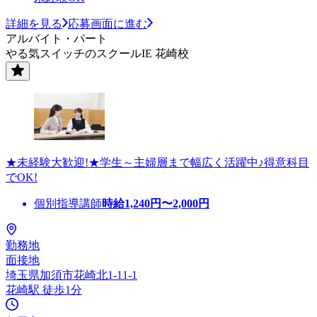
詳細を見る
応募画面に進む
アルバイト・パート
やる気スイッチのスクールIE 花崎校
★未経験大歓迎!★学生～主婦層まで幅広く活躍中♪得意科目
でOK!
個別指導講師
時給
1,240
円〜
2,000
円
勤務地
面接地
埼玉県加須市花崎北1-11-1
花崎駅 徒歩1分