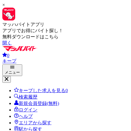
×
マッハバイトアプリ
アプリでお得にバイト探し！
無料ダウンロードはこちら
開く
0
キープ
メニュー
キープした求人を見る
0
検索履歴
新規会員登録(無料)
ログイン
ヘルプ
エリアから探す
駅から探す