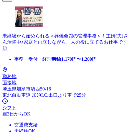
未経験から始められる＜葬儀会館の管理事務＞！主婦(夫)さ
ん活躍中♪家庭と両立しながら、人の役に立てるお仕事です
◎
事務・受付・経理
時給
1,170
円〜
1,200
円
勤務地
面接地
埼玉県加須市騎西50-16
東北自動車道 加須I.C.出口より車で25分
シフト
週3日からOK
交通費支給
未経験OK