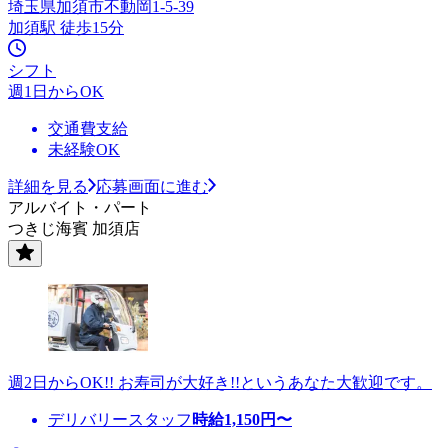
埼玉県加須市不動岡1-5-39
加須駅 徒歩15分
シフト
週1日からOK
交通費支給
未経験OK
詳細を見る
応募画面に進む
アルバイト・パート
つきじ海賓 加須店
週2日からOK!! お寿司が大好き!!というあなた大歓迎です。
デリバリースタッフ
時給
1,150
円〜