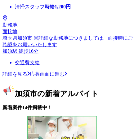
清掃スタッフ
時給
1,200
円
勤務地
面接地
埼玉県加須市 ※詳細な勤務地につきましては、面接時にご
確認をお願いいたします
加須駅 徒歩16分
交通費支給
詳細を見る
応募画面に進む
加須市の新着アルバイト
新着案件14件掲載中！