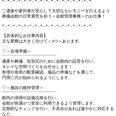
* - * - * - * - * - * - * - * - * - * - * - * - * - * - * - * - *
ご遺族や参列者が安心して大切なセレモニーを行えるよう
葬儀会館の日常運営を担う＜会館管理事務＞のお仕事！
* - * - * - * - * - * - * - * - * - * - * - * - * - * - * - * - *
【具体的なお仕事内容】
主な業務は大きく分けて＜4つ＞あります。
▽＜会場準備＞
¨¨¨¨¨¨¨¨¨¨¨¨¨¨¨¨¨¨¨¨¨¨¨¨¨¨¨¨¨¨¨¨¨¨¨¨¨¨¨¨¨¨
通夜や葬儀、告別式のために会館内の設営を行い、
キレイな空間づくりをお任せします！
祭壇や座席の配置確認、備品の準備などを通じて、
円滑に式が始められるようにします。
▽＜施設の維持管理＞
¨¨¨¨¨¨¨¨¨¨¨¨¨¨¨¨¨¨¨¨¨¨¨¨¨¨¨¨¨¨¨¨¨¨¨¨¨¨¨¨¨¨
館内の清掃や設備点検を行い、
会館が快適かつ安全に利用できるよう管理します。
定期的なチェックを行い、不具合があれば速やかに対応する
など、