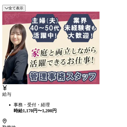
全て表示
給与
事務・受付・経理
時給
1,170
円〜
1,200
円