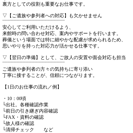
裏方としての役割も重要なお仕事です。
▽【ご遺族や参列者への対応】も欠かせません
¨¨¨¨¨¨¨¨¨¨¨¨¨¨¨¨¨¨¨¨¨¨¨¨¨¨¨¨¨¨¨¨¨¨¨¨¨¨¨¨¨¨
安心してご利用いただけるよう、
来館時の問い合わせ対応、案内やサポートを行います。
葬儀という場面では特に細やかな配慮が求められるため、
思いやりを持った対応力が活かせる仕事です。
▽【翌日の準備】として、ご故人の安置や面会対応も担当
¨¨¨¨¨¨¨¨¨¨¨¨¨¨¨¨¨¨¨¨¨¨¨¨¨¨¨¨¨¨¨¨¨¨¨¨¨¨¨¨¨¨
ご遺族や参列者の方々の気持ちに寄り添い
丁寧に接することが、信頼につながります。
【1日のお仕事の流れ／例】
・10：00頃
└出社。各種確認作業
└前日の引き継ぎ内容確認
└FAX・資料の確認
└故人様の確認
└清掃チェック など