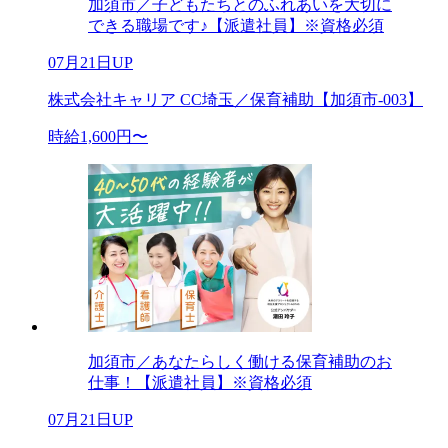
加須市／子どもたちとのふれあいを大切に
できる職場です♪【派遣社員】※資格必須
07月21日UP
株式会社キャリア CC埼玉／保育補助【加須市-003】
時給1,600円〜
加須市／あなたらしく働ける保育補助のお
仕事！【派遣社員】※資格必須
07月21日UP