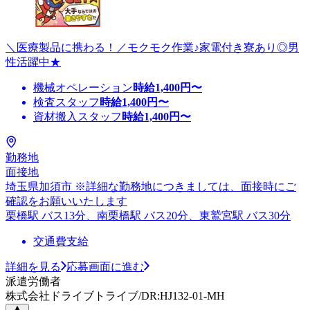
＼医療製品に携わる！／モクモク作業♪家電付き寮あり◎男
性活躍中★
機械オペレーション
時給
1,400
円〜
検査スタッフ
時給
1,400
円〜
資材搬入スタッフ
時給
1,400
円〜
勤務地
面接地
埼玉県加須市 ※詳細な勤務地につきましては、面接時にご
確認をお願いいたします
栗橋駅 バス13分、南栗橋駅 バス20分、東鷲宮駅 バス30分
交通費支給
詳細を見る
応募画面に進む
派遣労働者
株式会社ドライブトライブ/DR:HJ132-01-MH