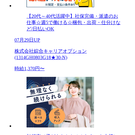
【20代～40代活躍中】社保完備・派遣のお
仕事☆週5で働ける☆梱包・出荷・仕分けな
ど/日払いOK
07月29日UP
株式会社綜合キャリアオプション
(1314GH0803G18★30-N)
時給1,370円〜