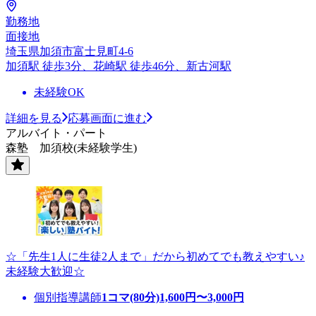
勤務地
面接地
埼玉県加須市富士見町4-6
加須駅 徒歩3分、花崎駅 徒歩46分、新古河駅
未経験OK
詳細を見る
応募画面に進む
アルバイト・パート
森塾 加須校(未経験学生)
☆「先生1人に生徒2人まで」だから初めてでも教えやすい♪
未経験大歓迎☆
個別指導講師
1コマ(80分)
1,600
円〜
3,000
円