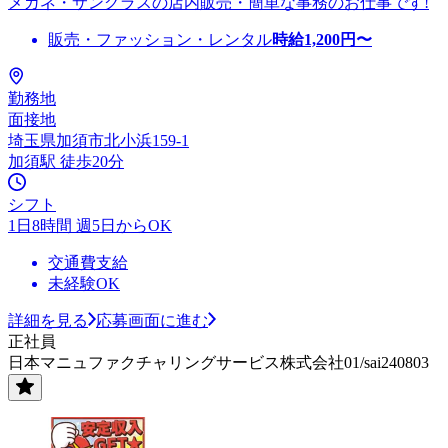
メガネ・サングラスの店内販売・簡単な事務のお仕事です!
販売・ファッション・レンタル
時給
1,200
円〜
勤務地
面接地
埼玉県加須市北小浜159-1
加須駅 徒歩20分
シフト
1日8時間 週5日からOK
交通費支給
未経験OK
詳細を見る
応募画面に進む
正社員
日本マニュファクチャリングサービス株式会社01/sai240803