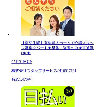
【南羽生駅】有料老人ホームで介護スタッ
フ募集☆パート★早番・遅番のみ★車通勤
OK★
07月31日UP
株式会社スタッフサービス/H10517161
時給1,470円