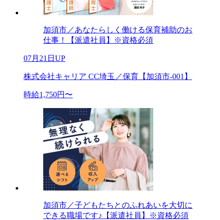
加須市／あなたらしく働ける保育補助のお
仕事！【派遣社員】※資格必須
07月21日UP
株式会社キャリア CC埼玉／保育【加須市-001】
時給1,750円〜
加須市／子どもたちとのふれあいを大切に
できる職場です♪【派遣社員】※資格必須