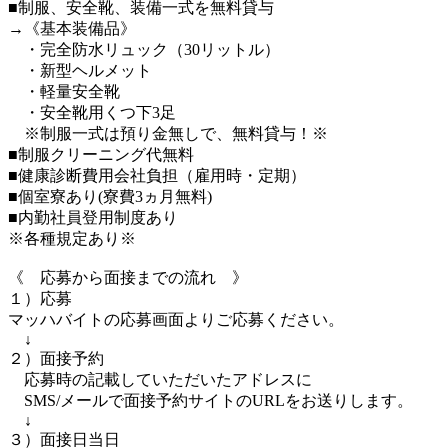
■制服、安全靴、装備一式を無料貸与
→《基本装備品》
・完全防水リュック（30リットル）
・新型ヘルメット
・軽量安全靴
・安全靴用くつ下3足
※制服一式は預り金無しで、無料貸与！※
■制服クリーニング代無料
■健康診断費用会社負担（雇用時・定期）
■個室寮あり(寮費3ヵ月無料)
■内勤社員登用制度あり
※各種規定あり※
《 応募から面接までの流れ 》
１）応募
マッハバイトの応募画面よりご応募ください。
↓
２）面接予約
応募時の記載していただいたアドレスに
SMS/メールで面接予約サイトのURLをお送りします。
↓
３）面接日当日