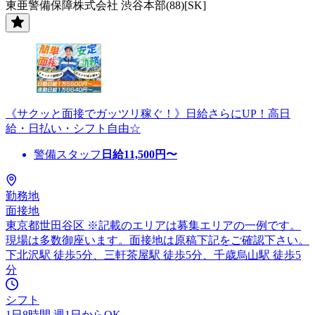
東亜警備保障株式会社 渋谷本部(88)[SK]
《サクッと面接でガッツリ稼ぐ！》日給さらにUP！高日
給・日払い・シフト自由☆
警備スタッフ
日給
11,500
円〜
勤務地
面接地
東京都世田谷区 ※記載のエリアは募集エリアの一例です。
現場は多数御座います。面接地は原稿下記をご確認下さい。
下北沢駅 徒歩5分、三軒茶屋駅 徒歩5分、千歳烏山駅 徒歩5
分
シフト
1日8時間 週1日からOK