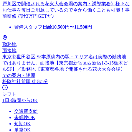
戸川区で開催される花火大会会場の案内・誘導業務》様々な
お仕事を毎日ご用意しているので今から働くことも可能！事
前研修で計3万円GETだ♪
警備スタッフ
日給
10,500
円〜
11,500
円
勤務地
面接地
東京都世田谷区 ※本原稿内の駅・エリア名は実際の勤務地
ではありません。面接地【東京都新宿区西新宿1-3-15栃木ビ
ル5F】／勤務地【東京都各地で開催される花火大会会場】
での案内・誘導
松陰神社前駅 徒歩5分
シフト
1日8時間からOK
交通費支給
未経験OK
短期OK
単発OK