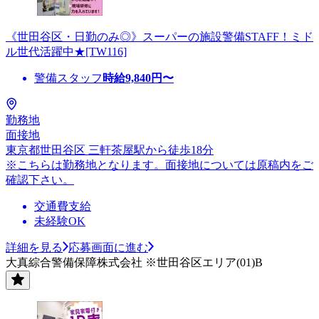
《世田谷区・日勤のみ◎》スーパーの施設警備STAFF！ミド
ル世代活躍中★[TW116]
警備スタッフ
時給
9,840
円〜
勤務地
面接地
東京都世田谷区 三軒茶屋駅から徒歩18分
※こちらは勤務地となります。面接地については原稿内をご
確認下さい。
交通費支給
未経験OK
詳細を見る
応募画面に進む
大真綜合警備保障株式会社 ※世田谷区エリア(01)B