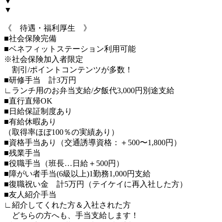
▼
▼
《 待遇・福利厚生 》
■社会保険完備
■ベネフィットステーション利用可能
※社会保険加入者限定
割引/ポイントコンテンツが多数！
■研修手当 計3万円
∟ランチ用のお弁当支給/夕飯代3,000円別途支給
■直行直帰OK
■日給保証制度あり
■有給休暇あり
（取得率ほぼ100％の実績あり）
■資格手当あり（交通誘導資格：＋500〜1,800円）
■残業手当
■役職手当（班長…日給＋500円）
■障がい者手当(6級以上)1勤務1,000円支給
■復職祝い金 計5万円（テイケイに再入社した方）
■友人紹介手当
∟紹介してくれた方＆入社された方
どちらの方へも、手当支給します！