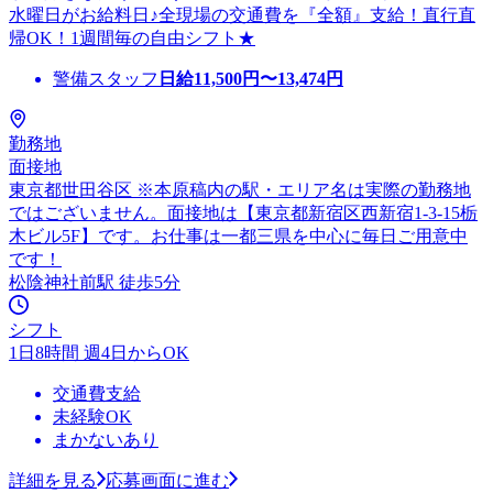
水曜日がお給料日♪全現場の交通費を『全額』支給！直行直
帰OK！1週間毎の自由シフト★
警備スタッフ
日給
11,500
円〜
13,474
円
勤務地
面接地
東京都世田谷区 ※本原稿内の駅・エリア名は実際の勤務地
ではございません。面接地は【東京都新宿区西新宿1-3-15栃
木ビル5F】です。お仕事は一都三県を中心に毎日ご用意中
です！
松陰神社前駅 徒歩5分
シフト
1日8時間 週4日からOK
交通費支給
未経験OK
まかないあり
詳細を見る
応募画面に進む