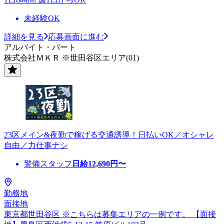
未経験OK
詳細を見る
応募画面に進む
アルバイト・パート
株式会社ＭＫＲ ※世田谷区エリア(01)
23区メイン&夜勤で稼げる交通誘導！日払いOK／オシャレ
自由／力仕事ナシ
警備スタッフ
日給
12,690
円〜
勤務地
面接地
東京都世田谷区 ※こちらは募集エリアの一例です。 【面接