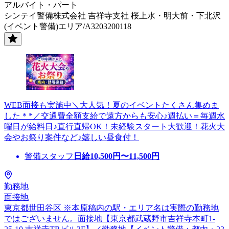
アルバイト・パート
シンテイ警備株式会社 吉祥寺支社 桜上水・明大前・下北沢
(イベント警備)エリア/A3203200118
WEB面接も実施中＼大人気！夏のイベントたくさん集めま
した＊*／交通費全額支給で遠方からも安心♪週払い＝毎週水
曜日が給料日♪直行直帰OK！未経験スタート大歓迎！花火大
会やお祭り案件など♪嬉しい昼食付！
警備スタッフ
日給
10,500
円〜
11,500
円
勤務地
面接地
東京都世田谷区 ※本原稿内の駅・エリア名は実際の勤務地
ではございません。面接地【東京都武蔵野市吉祥寺本町1-