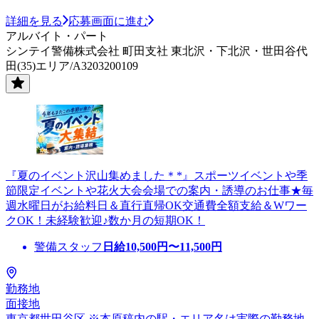
詳細を見る
応募画面に進む
アルバイト・パート
シンテイ警備株式会社 町田支社 東北沢・下北沢・世田谷代
田(35)エリア/A3203200109
『夏のイベント沢山集めました＊*』スポーツイベントや季
節限定イベントや花火大会会場での案内・誘導のお仕事★毎
週水曜日がお給料日＆直行直帰OK交通費全額支給＆Wワー
クOK！未経験歓迎♪数か月の短期OK！
警備スタッフ
日給
10,500
円〜
11,500
円
勤務地
面接地
東京都世田谷区 ※本原稿内の駅・エリア名は実際の勤務地