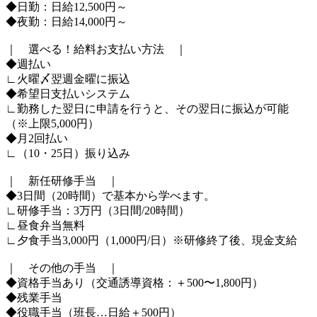
◆日勤：日給12,500円～
◆夜勤：日給14,000円～
｜ 選べる！給料お支払い方法 ｜
◆週払い
∟火曜〆翌週金曜に振込
◆希望日支払いシステム
∟勤務した翌日に申請を行うと、その翌日に振込が可能
（※上限5,000円）
◆月2回払い
∟（10・25日）振り込み
｜ 新任研修手当 ｜
◆3日間（20時間）で基本から学べます。
∟研修手当：3万円（3日間/20時間）
∟昼食弁当無料
∟夕食手当3,000円（1,000円/日）※研修終了後、現金支給
｜ その他の手当 ｜
◆資格手当あり（交通誘導資格：＋500〜1,800円）
◆残業手当
◆役職手当（班長…日給＋500円）