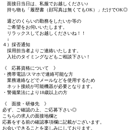
面接日当日は、私服でお越しください♪
持ち物も「履歴書（顔写真は無くてもOK）」だけでOK◎
週どのくらいの勤務をしたいか等の
ご希望をお伺いいたします。
リラックスしてお越しくださいね！！
↓
４）採否通知
採用担当者よりご連絡いたします。
入社のタイミングなどもご相談下さい！
《 応募資格について 》
・携帯電話/スマホで連絡可能な方
業務連絡などでメールなどを使用するため
ネット接続が可能機器が必要となります。
・警備業法により18歳以上の方
《 面接・研修先 》
必ず、ご確認の上、ご応募下さい◎
こちらの求人の面接地欄と
応募をする前の確認事項欄に記載がございます。
お会いできることを楽しみにしております。