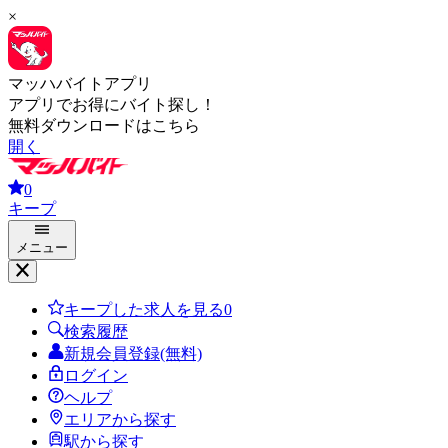
×
マッハバイトアプリ
アプリでお得にバイト探し！
無料ダウンロードはこちら
開く
0
キープ
メニュー
キープした求人を見る
0
検索履歴
新規会員登録(無料)
ログイン
ヘルプ
エリアから探す
駅から探す