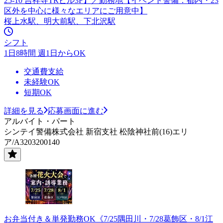
25-10 吉祥寺TRビル3F】／勤務地【イベント警備：都内・23
区外を中心に様々なエリアにご用意中】
桜上水駅、明大前駅、下北沢駅
シフト
1日8時間 週1日からOK
交通費支給
未経験OK
短期OK
詳細を見る
応募画面に進む
アルバイト・パート
シンテイ警備株式会社 新宿支社 松陰神社前(16)エリ
ア/A3203200140
お弁当付き＆単発勤務OK《7/25隅田川・7/28葛飾区・8/1江