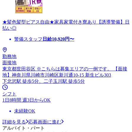
★髪色髪型ピアス自由★家具家電付き寮あり【誘導警備】日
払い◎
警備スタッフ
日給
10,920
円〜
勤務地
面接地
東京都世田谷区 ※こちらは募集エリアの一例です。 【面接
地】神奈川県川崎市川崎区新川通10-15 新生ビル303
下北沢駅 徒歩5分、二子玉川駅 徒歩5分
シフト
1日8時間 週3日からOK
未経験OK
詳細を見る
応募画面に進む
アルバイト・パート