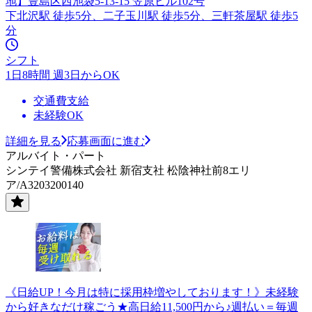
地】豊島区西池袋5-13-15 笠原ビル102号
下北沢駅 徒歩5分、二子玉川駅 徒歩5分、三軒茶屋駅 徒歩5
分
シフト
1日8時間 週3日からOK
交通費支給
未経験OK
詳細を見る
応募画面に進む
アルバイト・パート
シンテイ警備株式会社 新宿支社 松陰神社前8エリ
ア/A3203200140
《日給UP！今月は特に採用枠増やしております！》未経験
から好きなだけ稼ごう★高日給11,500円から♪週払い＝毎週