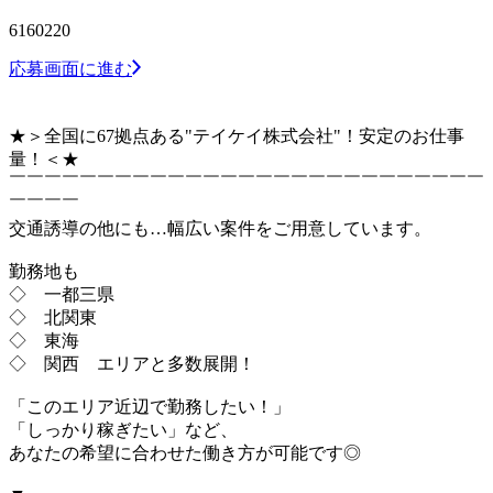
6160220
応募画面に進む
★＞全国に67拠点ある"テイケイ株式会社"！安定のお仕事
量！＜★
￣￣￣￣￣￣￣￣￣￣￣￣￣￣￣￣￣￣￣￣￣￣￣￣￣￣￣
￣￣￣￣
交通誘導の他にも…幅広い案件をご用意しています。
勤務地も
◇ 一都三県
◇ 北関東
◇ 東海
◇ 関西 エリアと多数展開！
「このエリア近辺で勤務したい！」
「しっかり稼ぎたい」など、
あなたの希望に合わせた働き方が可能です◎