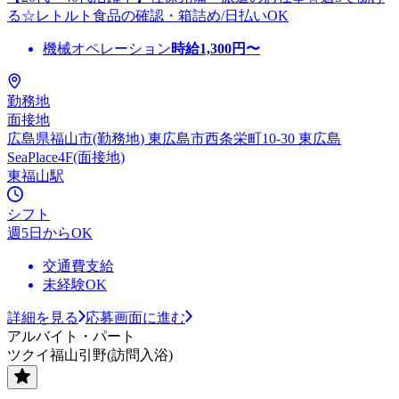
る☆レトルト食品の確認・箱詰め/日払いOK
機械オペレーション
時給
1,300
円〜
勤務地
面接地
広島県福山市(勤務地) 東広島市西条栄町10-30 東広島
SeaPlace4F(面接地)
東福山駅
シフト
週5日からOK
交通費支給
未経験OK
詳細を見る
応募画面に進む
アルバイト・パート
ツクイ福山引野(訪問入浴)