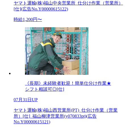
ヤマト運輸(株)福山中央営業所_仕分け作業（営業所）
[仕](広告No.Y00000615122)
時給1,200円〜
《長期》未経験者歓迎！簡単仕分け作業★
シフト相談可◎[仕]
07月31日UP
ヤマト運輸(株)福山西営業所(PT)_仕分け作業（営業
所）[仕]_福山柳津営業所(y070833pt)(広告
No.Y00000615121)