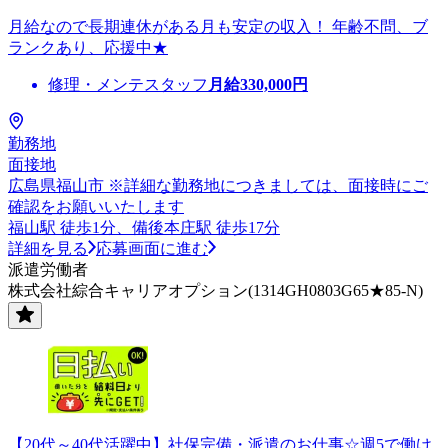
月給なので長期連休がある月も安定の収入！ 年齢不問、ブ
ランクあり、応援中★
修理・メンテスタッフ
月給
330,000
円
勤務地
面接地
広島県福山市 ※詳細な勤務地につきましては、面接時にご
確認をお願いいたします
福山駅 徒歩1分、備後本庄駅 徒歩17分
詳細を見る
応募画面に進む
派遣労働者
株式会社綜合キャリアオプション(1314GH0803G65★85-N)
【20代～40代活躍中】社保完備・派遣のお仕事☆週5で働け