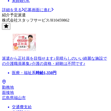
未経験OK
詳細を見る
応募画面に進む
紹介予定派遣
株式会社スタッフサービス/H10459862
派遣から正社員を目指せます♪見晴らしのいい綺麗な施設で
の介護職員募集♪介護の資格・経験は不問です♪
医療・福祉系
時給
1,350
円
勤務地
面接地
広島県福山市
交通費支給