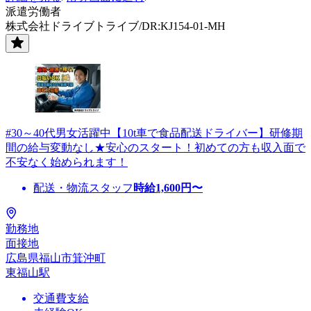
派遣労働者
株式会社ドライブトライブ/DR:KJ154-01-MH
#30～40代男女活躍中【10t車で食品配送ドライバー】研修期
間の給与変動なし★安心のスタート！初めての方も収入面で
不安なく始められます！
配送・物流スタッフ
時給
1,600
円〜
勤務地
面接地
広島県福山市箕沖町
東福山駅
交通費支給