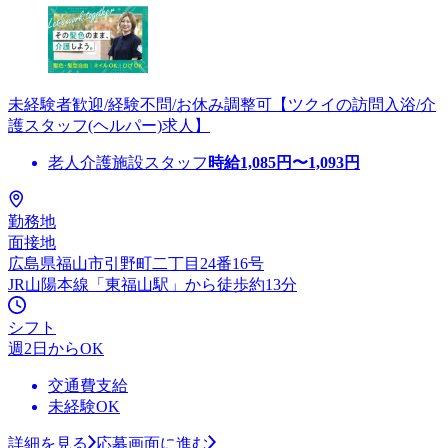
未経験者歓迎/経験不問/お休み調整可【ツクイの訪問入浴/介
護スタッフ(ヘルパー)求人】
老人介護施設スタッフ
時給
1,085
円〜
1,093
円
勤務地
面接地
広島県福山市引野町二丁目24番16号
JR山陽本線「東福山駅」から徒歩約13分
シフト
週2日からOK
交通費支給
未経験OK
詳細を見る
応募画面に進む