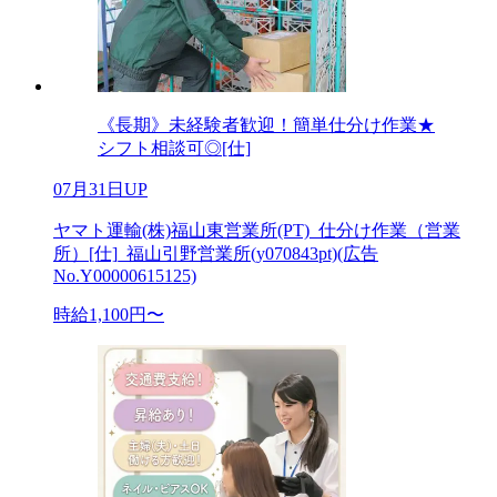
《長期》未経験者歓迎！簡単仕分け作業★
シフト相談可◎[仕]
07月31日UP
ヤマト運輸(株)福山東営業所(PT)_仕分け作業（営業
所）[仕]_福山引野営業所(y070843pt)(広告
No.Y00000615125)
時給1,100円〜