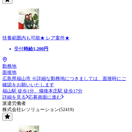
扶養範囲内も可能★ レア案件★
受付
時給
1,200
円
勤務地
面接地
広島県福山市 ※詳細な勤務地につきましては、面接時にご
確認をお願いいたします
福山駅 徒歩1分、備後本庄駅 徒歩17分
詳細を見る
応募画面に進む
派遣労働者
株式会社レソリューション(52419)