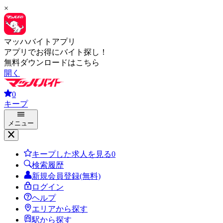
×
マッハバイトアプリ
アプリでお得にバイト探し！
無料ダウンロードはこちら
開く
0
キープ
メニュー
キープした求人を見る
0
検索履歴
新規会員登録(無料)
ログイン
ヘルプ
エリアから探す
駅から探す