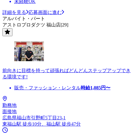
未経験OK
詳細を見る
応募画面に進む
アルバイト・パート
アストロプロダクツ 福山店[29]
前向きに目標を持って頑張ればどんどんステップアップでき
る環境です!
販売・ファッション・レンタル
時給
1,085
円〜
勤務地
面接地
広島県福山市引野町5丁目23-1
東福山駅 徒歩10分、福山駅 徒歩47分