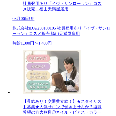
社員登用あり「イヴ・サンローラン」コス
メ販売 福山天満屋雇用
08月06日UP
株式会社iDA/250100105 社員登用あり「イヴ・サンロ
ーラン」コスメ販売 福山天満屋雇用
時給1,300円〜1,400円
【昇給あり！交通費支給！】★スタイリス
ト募集★人気サロンで働きませんか？復職
希望の方大歓迎◎ネイル・ピアス・カラー