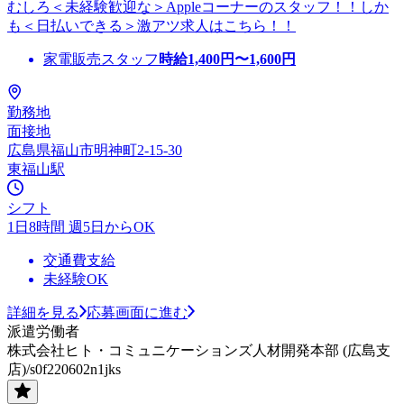
むしろ＜未経験歓迎な＞Appleコーナーのスタッフ！！しか
も＜日払いできる＞激アツ求人はこちら！！
家電販売スタッフ
時給
1,400
円〜
1,600
円
勤務地
面接地
広島県福山市明神町2-15-30
東福山駅
シフト
1日8時間 週5日からOK
交通費支給
未経験OK
詳細を見る
応募画面に進む
派遣労働者
株式会社ヒト・コミュニケーションズ人材開発本部 (広島支
店)/s0f220602n1jks