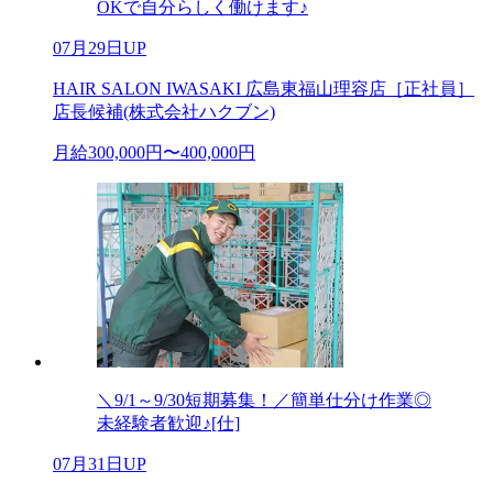
OKで自分らしく働けます♪
07月29日UP
HAIR SALON IWASAKI 広島東福山理容店［正社員］
店長候補(株式会社ハクブン)
月給300,000円〜400,000円
＼9/1～9/30短期募集！／簡単仕分け作業◎
未経験者歓迎♪[仕]
07月31日UP