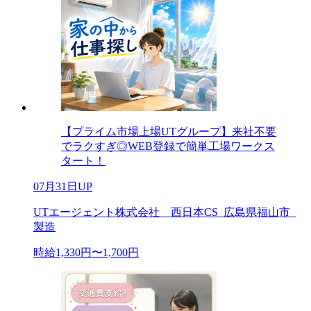
【プライム市場上場UTグループ】来社不要
でラクすぎ◎WEB登録で簡単工場ワークス
タート！
07月31日UP
UTエージェント株式会社 西日本CS_広島県福山市_
製造
時給1,330円〜1,700円