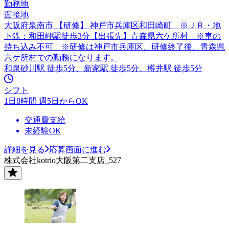
勤務地
面接地
大阪府泉南市 【研修】 神戸市兵庫区和田崎町 ※ＪＲ・地
下鉄：和田岬駅徒歩3分【出張先】青森県六ケ所村 ※車の
持ち込み不可 ※研修は神戸市兵庫区、研修終了後、青森県
六ケ所村での勤務になります。
和泉砂川駅 徒歩5分、新家駅 徒歩5分、樽井駅 徒歩5分
シフト
1日8時間 週5日からOK
交通費支給
未経験OK
詳細を見る
応募画面に進む
株式会社kotrio大阪第二支店_527