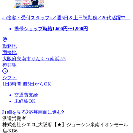
au接客・受付スタッフ♪／週5日＆土日祝勤務／20代活躍中！
携帯ショップ
時給
1,600
円〜
1,900
円
勤務地
面接地
大阪府泉南市りんくう南浜2-5
樽井駅
シフト
1日8時間 週5日からOK
交通費支給
未経験OK
詳細を見る
応募画面に進む
派遣労働者
株式会社シエロ_大阪府【★】ジョーシン泉南イオンモール
店/KB6