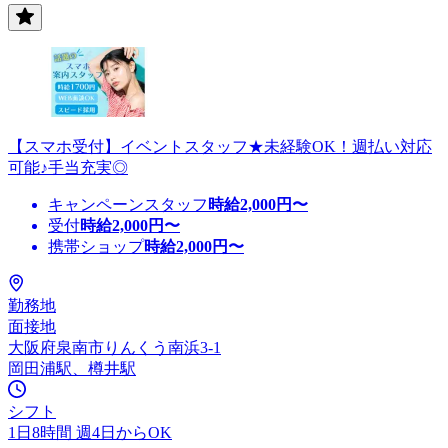
【スマホ受付】イベントスタッフ★未経験OK！週払い対応
可能♪手当充実◎
キャンペーンスタッフ
時給
2,000
円〜
受付
時給
2,000
円〜
携帯ショップ
時給
2,000
円〜
勤務地
面接地
大阪府泉南市りんくう南浜3-1
岡田浦駅、樽井駅
シフト
1日8時間 週4日からOK