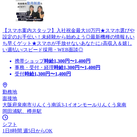
【スマホ案内スタッフ】入社祝金最大10万円★スマホ選びや
設定のお手伝い！未経験から始めよう◎最新機種の情報もい
ち早くゲット★スマホが手放せないあなたに♪高収入＆嬉し
い週払い/スピード採用・WEB面談◎
携帯ショップ
時給
1,300
円〜
1,400
円
事務・受付・経理
時給
1,300
円〜
1,400
円
受付
時給
1,300
円〜
1,400
円
勤務地
面接地
大阪府泉南市りんくう南浜3-1イオンモールりんくう泉南
岡田浦駅、樽井駅
シフト
1日8時間 週5日からOK