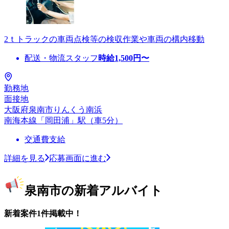
2ｔトラックの車両点検等の検収作業や車両の構内移動
配送・物流スタッフ
時給
1,500
円〜
勤務地
面接地
大阪府泉南市りんくう南浜
南海本線「岡田浦」駅（車5分）
交通費支給
詳細を見る
応募画面に進む
泉南市の新着アルバイト
新着案件1件掲載中！