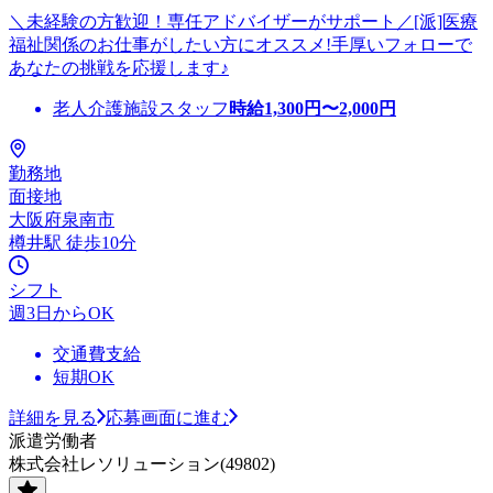
＼未経験の方歓迎！専任アドバイザーがサポート／[派]医療
福祉関係のお仕事がしたい方にオススメ!手厚いフォローで
あなたの挑戦を応援します♪
老人介護施設スタッフ
時給
1,300
円〜
2,000
円
勤務地
面接地
大阪府泉南市
樽井駅 徒歩10分
シフト
週3日からOK
交通費支給
短期OK
詳細を見る
応募画面に進む
派遣労働者
株式会社レソリューション(49802)