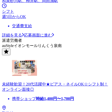
和泉砂川駅、樽井駅、岡田浦駅
シフト
週5日からOK
交通費支給
詳細を見る
応募画面に進む
派遣労働者
auStyleイオンモールりんくう泉南
未経験歓迎！20代活躍中★ピアス・ネイルOK☆シフト制！
オンライン面接◎
携帯ショップ
時給
1,400
円〜
1,700
円