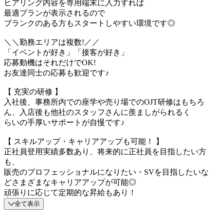
ヒアリング内容を専用端末に入力すれば
最適プランが表示されるので
ブランクのある方もスタートしやすい環境です◎
＼＼勤務エリアは複数!／／
「イベントが好き」「接客が好き」
応募動機はそれだけでOK!
お友達同士の応募も歓迎です♪
【 充実の研修 】
入社後、事務所内での座学や売り場でのOJT研修はもちろ
ん、入店後も他社のスタッフさんに羨ましがられるく
らいの手厚いサポートが自慢です♪
【 スキルアップ・キャリアアップも可能！ 】
正社員登用実績多数あり、将来的に正社員を目指したい方
も、
販売のプロフェッショナルになりたい・SVを目指したいな
どさまざまなキャリアアップが可能◎
頑張りに応じて定期的な昇給もあり！
全て表示