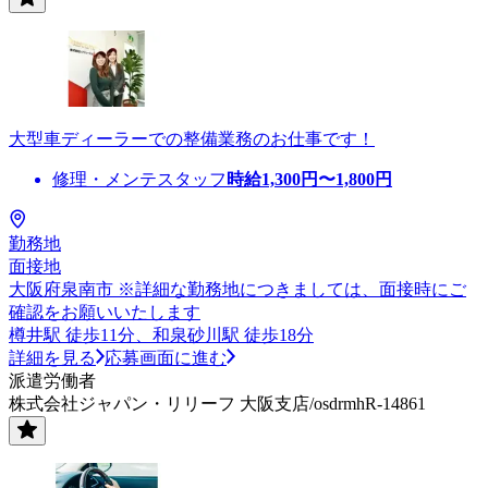
大型車ディーラーでの整備業務のお仕事です！
修理・メンテスタッフ
時給
1,300
円〜
1,800
円
勤務地
面接地
大阪府泉南市 ※詳細な勤務地につきましては、面接時にご
確認をお願いいたします
樽井駅 徒歩11分、和泉砂川駅 徒歩18分
詳細を見る
応募画面に進む
派遣労働者
株式会社ジャパン・リリーフ 大阪支店/osdrmhR-14861