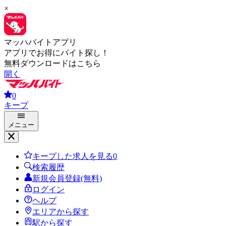
×
マッハバイトアプリ
アプリでお得にバイト探し！
無料ダウンロードはこちら
開く
0
キープ
メニュー
キープした求人を見る
0
検索履歴
新規会員登録(無料)
ログイン
ヘルプ
エリアから探す
駅から探す