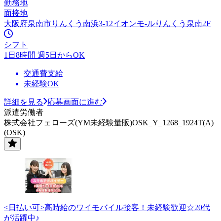
勤務地
面接地
大阪府泉南市りんくう南浜3-12イオンモ-ルりんくう泉南2F
シフト
1日8時間 週5日からOK
交通費支給
未経験OK
詳細を見る
応募画面に進む
派遣労働者
株式会社フェローズ(YM未経験量販)OSK_Y_1268_1924T(A)
(OSK)
<日払い可>高時給のワイモバイル接客！未経験歓迎☆20代
が活躍中♪