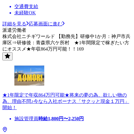
交通費支給
未経験OK
詳細を見る
応募画面に進む
派遣労働者
株式会社ニチギワールド 【勤務先】研修中1か月：神戸市兵
庫区⇒研修後：青森県六ケ所村 ★1年間限定で稼ぎたい方
にオススメ★年収864万円可能！！169
★1年限定で年収864万円可能★将来の夢の為、欲しい物の
為、理由不問♪今なら入社ボーナス「サクッと現金１万円」
開始！
施設管理員
時給
1,800
円〜
2,250
円