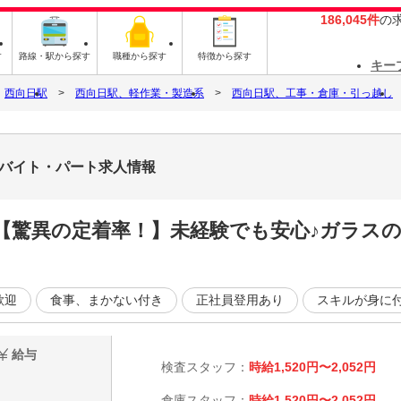
186,045件
の
す
路線・駅から探す
職種から探す
特徴から探す
キー
西向日駅
西向日駅、軽作業・製造系
西向日駅、工事・倉庫・引っ越し
のバイト・パート求人情報
】【驚異の定着率！】未経験でも安心♪ガラス
歓迎
食事、まかない付き
正社員登用あり
スキルが身に
給与
検査スタッフ：
時給1,520円〜2,052円
倉庫スタッフ：
時給1,520円〜2,052円