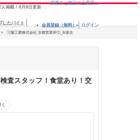
掲載をご検討の企業様へ
求人掲載！8月8日更新
プしたバイト
会員登録（無料）
ログイン
三陽工業株式会社 京都営業所①_6/派京
の検査スタッフ！食堂あり！交
付く