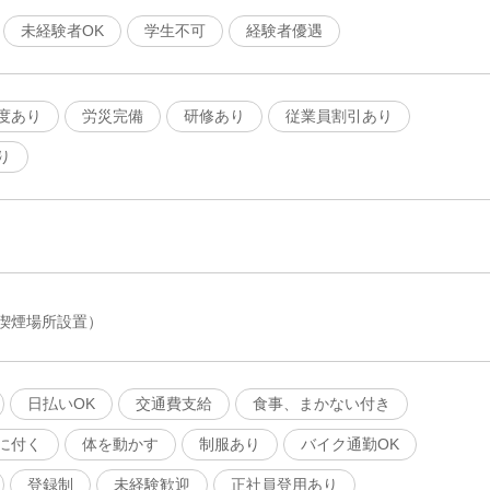
未経験者OK
学生不可
経験者優遇
度あり
労災完備
研修あり
従業員割引あり
り
喫煙場所設置）
日払いOK
交通費支給
食事、まかない付き
に付く
体を動かす
制服あり
バイク通勤OK
登録制
未経験歓迎
正社員登用あり