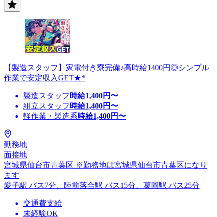
【製造スタッフ】家電付き寮完備♪高時給1400円◎シンプル
作業で安定収入GET★*
製造スタッフ
時給
1,400
円〜
組立スタッフ
時給
1,400
円〜
軽作業・製造系
時給
1,400
円〜
勤務地
面接地
宮城県仙台市青葉区 ※勤務地は宮城県仙台市青葉区になり
ます
愛子駅 バス7分、陸前落合駅 バス15分、葛岡駅 バス25分
交通費支給
未経験OK