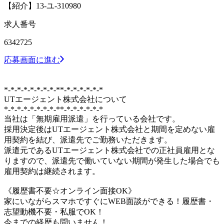
【紹介】13-ユ-310980
求人番号
6342725
応募画面に進む
*-*-*-*-*-*-*-*-**-*-*-*-*-*-*
UTエージェント株式会社について
*-*-*-*-*-*-*-*-**-*-*-*-*-*-*
当社は「無期雇用派遣」を行っている会社です。
採用決定後はUTエージェント株式会社と期間を定めない雇
用契約を結び、派遣先でご勤務いただきます。
派遣元であるUTエージェント株式会社での正社員雇用とな
りますので、派遣先で働いていない期間が発生した場合でも
雇用契約は継続されます。
《履歴書不要☆オンライン面接OK》
家にいながらスマホですぐにWEB面談ができる！履歴書・
志望動機不要・私服でOK！
今までの経歴も問いません！