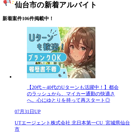
仙台市の新着アルバイト
新着案件106件掲載中！
【20代～40代のUターンも活躍中！】都会
のラッシュから、マイカー通勤の快適さ
へ。心にゆとりを持って再スタート◎
07月31日UP
UTエージェント株式会社 北日本第一CU_宮城県仙台
市