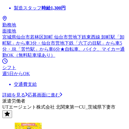
製造スタッフ
時給
1,300
円
勤務地
面接地
宮城県仙台市若林区卸町 仙台市営地下鉄東西線 卸町駅「卸
町駅」から車3分・仙台市営地下鉄「六丁の目駅」から車5
分・JR「苦竹駅」から車6分★自転車、バイク、マイカー通
勤OK（無料駐車場あり）
シフト
週5日からOK
交通費支給
詳細を見る
応募画面に進む
派遣労働者
UTエージェント株式会社 北関東第一CU_茨城県下妻市