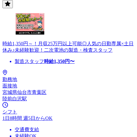
時給1,350円～！月収25万円以上可能◎人気の日勤専属×土日
休み♪未経験歓迎！二次電池の製造・検査スタッフ
製造スタッフ
時給
1,350
円〜
勤務地
面接地
宮城県仙台市青葉区
陸前白沢駅
シフト
1日8時間 週5日からOK
交通費支給
未経験OK