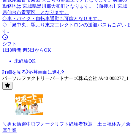
勤務地は 宮城県黒川郡大和町となります。【面接地】宮城
県仙台市青葉区 となります。
◇車・バイク・自転車通勤も可能となります。
◇「泉中央」駅より東京エレクトロンの送迎バスもございま
す。
シフト
1日8時間 週5日からOK
未経験OK
詳細を見る
応募画面に進む
パーソルファクトリーパートナーズ株式会社 /A40-008277_1
＼男女活躍中◎フォークリフト経験者歓迎！土日祝休み／倉
庫作業