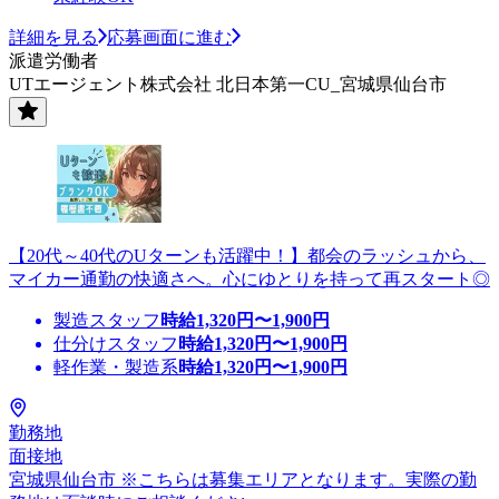
詳細を見る
応募画面に進む
派遣労働者
UTエージェント株式会社 北日本第一CU_宮城県仙台市
【20代～40代のUターンも活躍中！】都会のラッシュから、
マイカー通勤の快適さへ。心にゆとりを持って再スタート◎
製造スタッフ
時給
1,320
円〜
1,900
円
仕分けスタッフ
時給
1,320
円〜
1,900
円
軽作業・製造系
時給
1,320
円〜
1,900
円
勤務地
面接地
宮城県仙台市 ※こちらは募集エリアとなります。実際の勤