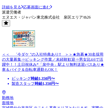
詳細を見る
応募画面に進む
派遣労働者
エヌエス・ジャパン東北株式会社 泉区エリア/th26
＜＜ ゛今ダケ ”の入社特典あり!! ＞＞★急募★30名採用
の大量募集⇒ピッキング作業／未経験歓迎⇒男女比4:6で活
躍中！！土日祝休み*「泉中央」駅より無料送迎バスあり★
車＆バイク＆自転車通勤もOK！
ピッキング
時給
1,350
円〜
製造スタッフ
時給
1,350
円〜
勤務地
面接地
宮城県仙台市泉区 ※こちら募集エリアとなります。実際の