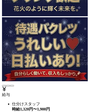
給与
仕分けスタッフ
時給
1,320
円〜
1,900
円