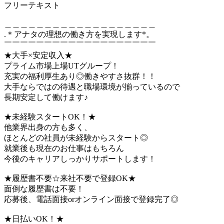
フリーテキスト
＿＿＿＿＿＿＿＿＿＿＿＿＿＿＿＿＿＿＿
.＊アナタの理想の働き方を実現します*。
￣￣￣￣￣￣￣￣￣￣￣￣￣￣￣￣￣￣￣
★大手×安定収入★
プライム市場上場UTグループ！
充実の福利厚生あり◎働きやすさ抜群！！
大手ならではの待遇と職場環境が揃っているので
長期安定して働けます♪
★未経験スタートOK！★
他業界出身の方も多く、
ほとんどの社員が未経験からスタート◎
就業後も現在のお仕事はもちろん
今後のキャリアしっかりサポートします！
★履歴書不要☆来社不要で登録OK★
面倒な履歴書は不要！
応募後、電話面接orオンライン面接で登録完了◎
★日払いOK！★