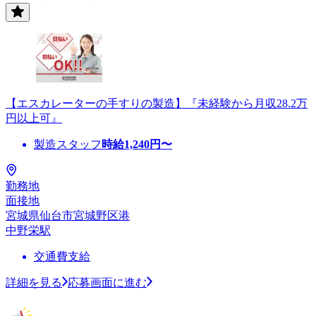
【エスカレーターの手すりの製造】『未経験から月収28.2万
円以上可』
製造スタッフ
時給
1,240
円〜
勤務地
面接地
宮城県仙台市宮城野区港
中野栄駅
交通費支給
詳細を見る
応募画面に進む