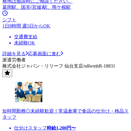
務地は面談時にご相談ください。
葛岡駅、国見(宮城)駅、熊ケ根駅
シフト
1日8時間 週5日からOK
交通費支給
未経験OK
詳細を見る
応募画面に進む
派遣労働者
株式会社ジャパン・リリーフ 仙台支店/sdlwmhR-18831
短時間勤務◎未経験歓迎！常温倉庫で食品の仕分け・検品ス
タッフ
仕分けスタッフ
時給
1,200
円〜