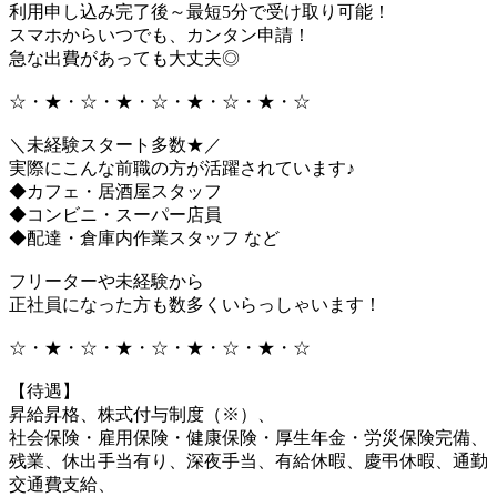
利用申し込み完了後～最短5分で受け取り可能！
スマホからいつでも、カンタン申請！
急な出費があっても大丈夫◎
☆・★・☆・★・☆・★・☆・★・☆
＼未経験スタート多数★／
実際にこんな前職の方が活躍されています♪
◆カフェ・居酒屋スタッフ
◆コンビニ・スーパー店員
◆配達・倉庫内作業スタッフ など
フリーターや未経験から
正社員になった方も数多くいらっしゃいます！
☆・★・☆・★・☆・★・☆・★・☆
【待遇】
昇給昇格、株式付与制度（※）、
社会保険・雇用保険・健康保険・厚生年金・労災保険完備、
残業、休出手当有り、深夜手当、有給休暇、慶弔休暇、通勤
交通費支給、