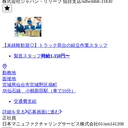
株式会社ジャパン・リリーフ 仙台支店/sdlwmhR-11830
【未経験歓迎◎】トラック荷台の組立作業スタッフ
製造スタッフ
時給
1,350
円〜
勤務地
面接地
宮城県仙台市宮城野区扇町
JR仙石線 小鶴新田駅（車で10分）
交通費支給
詳細を見る
応募画面に進む
正社員
日本マニュファクチャリングサービス株式会社01/sen141208