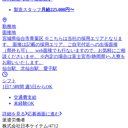
製造スタッフ
月給
225,000
円〜
勤務地
面接地
宮城県仙台市青葉区 ※こちらは当社の採用エリアとなりま
す。 面接は記載の採用エリア、ご自宅付近への出張面接
（県外も可）、 web面接でも行ないますので、お気軽にご相
談くださいませ。 ※内定の場合は富士宮市(静岡県)へ入寮を
お願いいたします。
仙台駅、北仙台駅、愛子駅
シフト
1日7.5時間 週5日からOK
交通費支給
未経験OK
詳細を見る
応募画面に進む
派遣労働者
株式会社日本ケイテム/4712