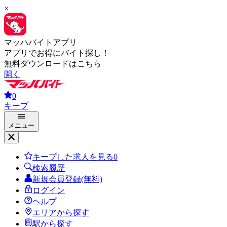
×
マッハバイトアプリ
アプリでお得にバイト探し！
無料ダウンロードはこちら
開く
0
キープ
メニュー
キープした求人を見る
0
検索履歴
新規会員登録(無料)
ログイン
ヘルプ
エリアから探す
駅から探す