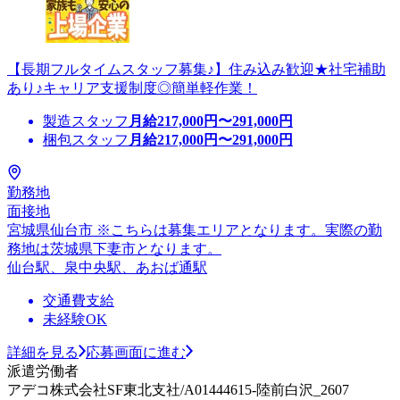
【長期フルタイムスタッフ募集♪】住み込み歓迎★社宅補助
あり♪キャリア支援制度◎簡単軽作業！
製造スタッフ
月給
217,000
円〜
291,000
円
梱包スタッフ
月給
217,000
円〜
291,000
円
勤務地
面接地
宮城県仙台市 ※こちらは募集エリアとなります。実際の勤
務地は茨城県下妻市となります。
仙台駅、泉中央駅、あおば通駅
交通費支給
未経験OK
詳細を見る
応募画面に進む
派遣労働者
アデコ株式会社SF東北支社/A01444615-陸前白沢_2607