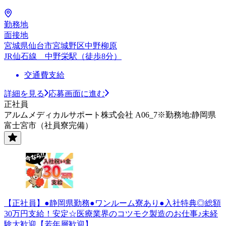
勤務地
面接地
宮城県仙台市宮城野区中野柳原
JR仙石線 中野栄駅（徒歩8分）
交通費支給
詳細を見る
応募画面に進む
正社員
アルムメディカルサポート株式会社 A06_7※勤務地:静岡県
富士宮市（社員寮完備）
【正社員】●静岡県勤務●ワンルーム寮あり●入社特典◎総額
30万円支給！安定☆医療業界のコツモク製造のお仕事♪未経
験大歓迎【若年層歓迎】