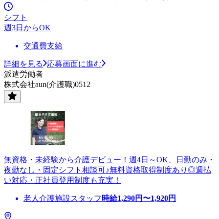
シフト
週3日からOK
交通費支給
詳細を見る
応募画面に進む
派遣労働者
株式会社aun(介護職)0512
無資格・未経験から介護デビュー！週4日～OK、日勤のみ・
夜勤なし・固定シフト相談可♪無料資格取得制度あり◎週払
い対応・正社員登用制度も充実！
老人介護施設スタッフ
時給
1,290
円〜
1,920
円