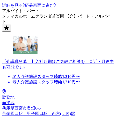
詳細を見る
応募画面に進む
アルバイト・パート
メディカルホームグランダ苦楽園 【介】パート・アルバイ
ト
【介護職急募！】入社時期はご気軽に相談を！直近・月途中
も可能です♪
老人介護施設スタッフ
時給
1,310
円〜
老人介護施設スタッフ
時給
1,210
円〜
勤務地
面接地
兵庫県西宮市奥畑6-6
苦楽園口駅、甲子園口駅、西宮(ＪＲ)駅