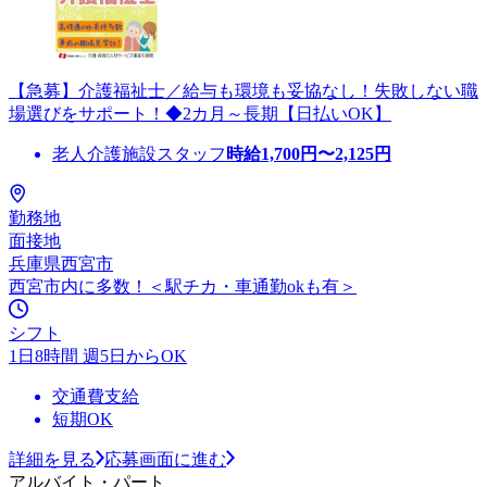
【急募】介護福祉士／給与も環境も妥協なし！失敗しない職
場選びをサポート！◆2カ月～長期【日払いOK】
老人介護施設スタッフ
時給
1,700
円〜
2,125
円
勤務地
面接地
兵庫県西宮市
西宮市内に多数！＜駅チカ・車通勤okも有＞
シフト
1日8時間 週5日からOK
交通費支給
短期OK
詳細を見る
応募画面に進む
アルバイト・パート