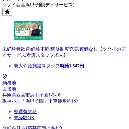
ツクイ西宮浜甲子園(デイサービス)
未経験者歓迎/経験不問/研修制度充実/夜勤なし【ツクイのデ
イサービス/看護スタッフ求人】
老人介護施設スタッフ
時給
1,547
円
勤務地
面接地
兵庫県西宮市浜甲子園1-3-16
阪神バス「浜甲子園」下車徒歩約1分
交通費支給
未経験OK
詳細を見る
応募画面に進む