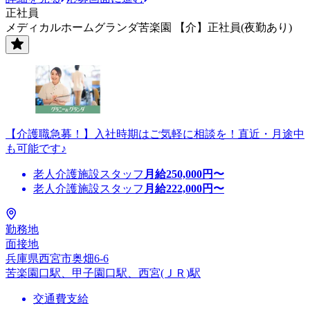
正社員
メディカルホームグランダ苦楽園 【介】正社員(夜勤あり)
【介護職急募！】入社時期はご気軽に相談を！直近・月途中
も可能です♪
老人介護施設スタッフ
月給
250,000
円〜
老人介護施設スタッフ
月給
222,000
円〜
勤務地
面接地
兵庫県西宮市奥畑6-6
苦楽園口駅、甲子園口駅、西宮(ＪＲ)駅
交通費支給