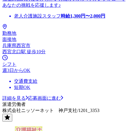
あなたの挑戦を応援します♪
老人介護施設スタッフ
時給
1,300
円〜
2,000
円
勤務地
面接地
兵庫県西宮市
西宮北口駅 徒歩10分
シフト
週3日からOK
交通費支給
短期OK
詳細を見る
応募画面に進む
派遣労働者
株式会社ニッソーネット 神戸支社/1201_3353