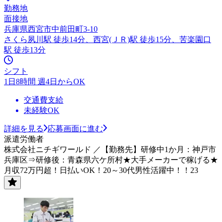
勤務地
面接地
兵庫県西宮市中前田町3-10
さくら夙川駅 徒歩14分、西宮(ＪＲ)駅 徒歩15分、苦楽園口
駅 徒歩13分
シフト
1日8時間 週4日からOK
交通費支給
未経験OK
詳細を見る
応募画面に進む
派遣労働者
株式会社ニチギワールド ／【勤務先】研修中1か月：神戸市
兵庫区⇒研修後：青森県六ケ所村★大手メーカーで稼げる★
月収72万円超！日払いOK！20～30代男性活躍中！！23