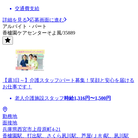
交通費支給
詳細を見る
応募画面に進む
アルバイト・パート
香櫨園ケアセンターそよ風/35889
【週3日～】介護スタッフ/パート募集！笑顔と安心を届ける
お仕事です！
老人介護施設スタッフ
時給
1,316
円〜
1,500
円
勤務地
面接地
兵庫県西宮市上葭原町4-21
香櫨園駅、打出駅、さくら夙川駅、芦屋(ＪＲ)駅、夙川駅