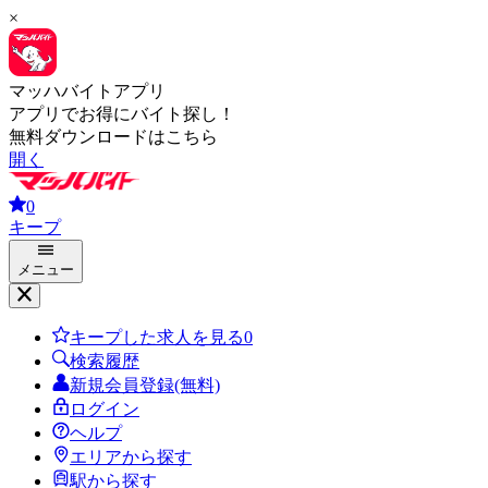
×
マッハバイトアプリ
アプリでお得にバイト探し！
無料ダウンロードはこちら
開く
0
キープ
メニュー
キープした求人を見る
0
検索履歴
新規会員登録(無料)
ログイン
ヘルプ
エリアから探す
駅から探す