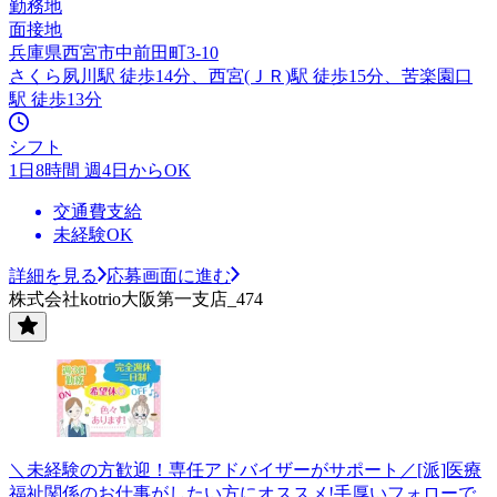
勤務地
面接地
兵庫県西宮市中前田町3-10
さくら夙川駅 徒歩14分、西宮(ＪＲ)駅 徒歩15分、苦楽園口
駅 徒歩13分
シフト
1日8時間 週4日からOK
交通費支給
未経験OK
詳細を見る
応募画面に進む
株式会社kotrio大阪第一支店_474
＼未経験の方歓迎！専任アドバイザーがサポート／[派]医療
福祉関係のお仕事がしたい方にオススメ!手厚いフォローで