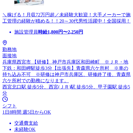
＼稼げる！月収72万円超／未経験大歓迎！大手メーカーで施
工管理の経験が積める！！20～30代男性活躍中！全国採用！
施設管理員
時給
1,800
円〜
2,250
円
勤務地
面接地
兵庫県西宮市 【研修】 神戸市兵庫区和田崎町 ※ＪＲ・地
下鉄：和田岬駅徒歩3分【出張先】青森県六ケ所村 ※車の
持ち込み不可 ※研修は神戸市兵庫区、研修終了後、青森県
六ケ所村での勤務になります。
西宮北口駅 徒歩5分、西宮(ＪＲ)駅 徒歩5分、甲子園駅 徒歩5
分
シフト
1日8時間 週5日からOK
交通費支給
未経験OK