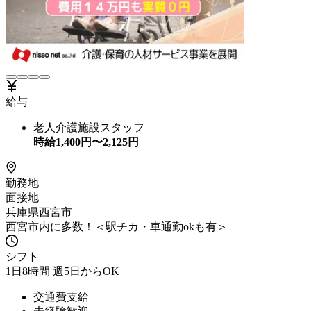
給与
老人介護施設スタッフ
時給
1,400
円〜
2,125
円
勤務地
面接地
兵庫県西宮市
西宮市内に多数！＜駅チカ・車通勤okも有＞
シフト
1日8時間 週5日からOK
交通費支給