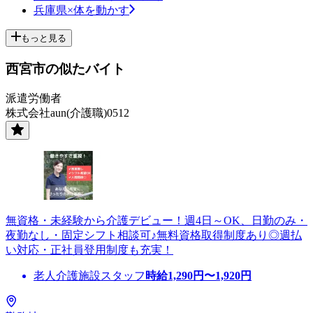
兵庫県×体を動かす
もっと見る
西宮市の似たバイト
派遣労働者
株式会社aun(介護職)0512
無資格・未経験から介護デビュー！週4日～OK、日勤のみ・
夜勤なし・固定シフト相談可♪無料資格取得制度あり◎週払
い対応・正社員登用制度も充実！
老人介護施設スタッフ
時給
1,290
円〜
1,920
円