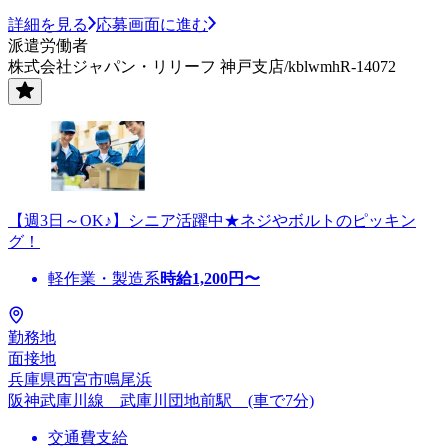
詳細を見る
応募画面に進む
派遣労働者
株式会社ジャパン・リリーフ 神戸支店/kblwmhR-14072
【週3日～OK♪】シニア活躍中★ネジやボルトのピッキン
グ！
軽作業・製造系
時給
1,200
円〜
勤務地
面接地
兵庫県西宮市鳴尾浜
阪神武庫川線 武庫川団地前駅 (車で7分)
交通費支給