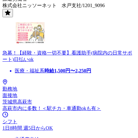
株式会社ニッソーネット 水戸支社/1201_9096
急募！【経験・資格一切不要】看護助手(病院内の日常サポ
ート)日払いok
医療・福祉系
時給
1,500
円〜
2,250
円
勤務地
面接地
茨城県高萩市
高萩市内に多数！＜駅チカ・車通勤okも有＞
シフト
1日8時間 週5日からOK