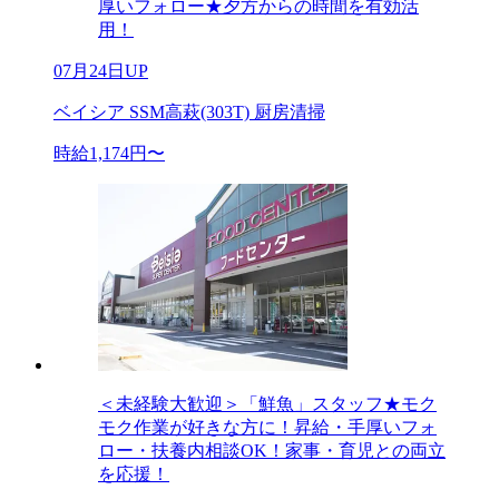
厚いフォロー★夕方からの時間を有効活
用！
07月24日UP
ベイシア SSM高萩(303T) 厨房清掃
時給1,174円〜
＜未経験大歓迎＞「鮮魚」スタッフ★モク
モク作業が好きな方に！昇給・手厚いフォ
ロー・扶養内相談OK！家事・育児との両立
を応援！