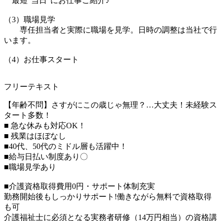
最短”当日”にお仕事ご紹介♪
（3）職場見学
専任担当者と実際に職場を見学。日時の調整は当社で行
います。
（4）お仕事スタート
フリーテキスト
【年齢不問】さすがにこの歳じゃ無理？…大丈夫！未経験ス
タート多数！
■ 急な休みも対応OK！
■ 残業はほぼなし
■40代、50代のミドル層も活躍中！
■給与日払い制度あり〇
■職場見学あり
■介護資格取得費用0円・サポート体制充実
勤務開始後もしっかりサポート!働きながら無料で資格取得
も可
介護福祉士に必須となる実務者研修（14万円相当）の資格講