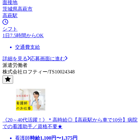
面接地
茨城県高萩市
高萩駅
シフト
1日7.5時間からOK
交通費支給
詳細を見る
応募画面に進む
派遣労働者
株式会社ロフティー/TS10024348
《20～40代活躍！》＊高時給◎【高萩駅から車で10分】病院
での看護助手／資格不要★
看護師
時給
1,100
円〜
1,375
円