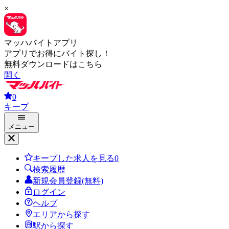
×
マッハバイトアプリ
アプリでお得にバイト探し！
無料ダウンロードはこちら
開く
0
キープ
メニュー
キープした求人を見る
0
検索履歴
新規会員登録(無料)
ログイン
ヘルプ
エリアから探す
駅から探す