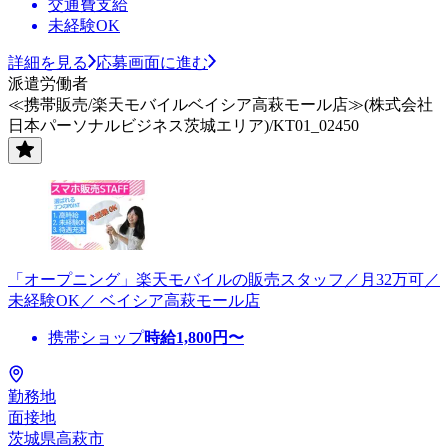
交通費支給
未経験OK
詳細を見る
応募画面に進む
派遣労働者
≪携帯販売/楽天モバイルベイシア高萩モール店≫(株式会社
日本パーソナルビジネス茨城エリア)/KT01_02450
「オープニング」楽天モバイルの販売スタッフ／月32万可／
未経験OK／ ベイシア高萩モール店
携帯ショップ
時給
1,800
円〜
勤務地
面接地
茨城県高萩市