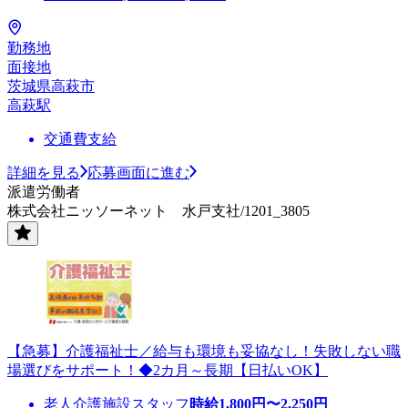
勤務地
面接地
茨城県高萩市
高萩駅
交通費支給
詳細を見る
応募画面に進む
派遣労働者
株式会社ニッソーネット 水戸支社/1201_3805
【急募】介護福祉士／給与も環境も妥協なし！失敗しない職
場選びをサポート！◆2カ月～長期【日払いOK】
老人介護施設スタッフ
時給
1,800
円〜
2,250
円