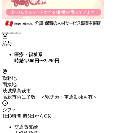
給与
医療・福祉系
時給
1,500
円〜
2,250
円
勤務地
面接地
茨城県高萩市
高萩市内に多数！＜駅チカ・車通勤okも有＞
シフト
1日8時間 週5日からOK
交通費支給