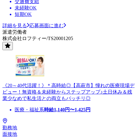
交通費支給
未経験OK
短期OK
詳細を見る
応募画面に進む
派遣労働者
株式会社ロフティー/TS20001205
《20～40代活躍！》＊高時給◎【高萩市】憧れの医療現場デ
ビュー！無資格＆未経験からステップアップ♪土日休み＆残
業少なめで私生活との両立もバッチリ◎
医療・福祉系
時給
1,140
円〜
1,425
円
勤務地
面接地