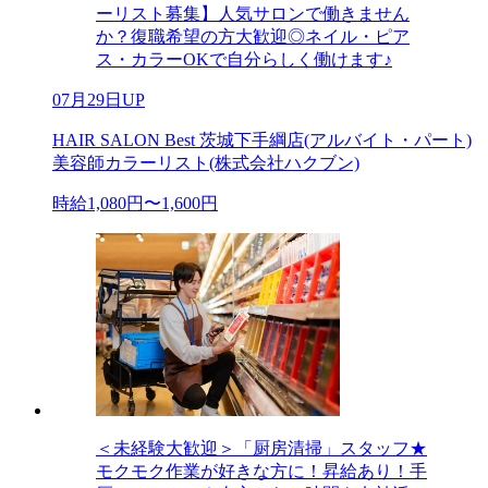
ーリスト募集】人気サロンで働きません
か？復職希望の方大歓迎◎ネイル・ピア
ス・カラーOKで自分らしく働けます♪
07月29日UP
HAIR SALON Best 茨城下手綱店(アルバイト・パート)
美容師カラーリスト(株式会社ハクブン)
時給1,080円〜1,600円
＜未経験大歓迎＞「厨房清掃」スタッフ★
モクモク作業が好きな方に！昇給あり！手