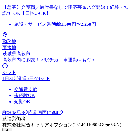
【急募】介護職／履歴書なしで即応募＆スグ開始！経験・知
識"0"OK【日払いOK】
施設・サービス系
時給
1,500
円〜
2,250
円
勤務地
面接地
茨城県高萩市
高萩市内に多数！＜駅チカ・車通勤okも有＞
シフト
1日8時間 週5日からOK
交通費支給
未経験OK
短期OK
詳細を見る
応募画面に進む
派遣労働者
株式会社綜合キャリアオプション(1314GH0803G9★53-N)