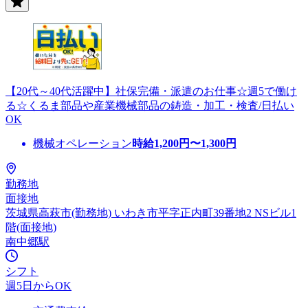
【20代～40代活躍中】社保完備・派遣のお仕事☆週5で働け
る☆くるま部品や産業機械部品の鋳造・加工・検査/日払い
OK
機械オペレーション
時給
1,200
円〜
1,300
円
勤務地
面接地
茨城県高萩市(勤務地) いわき市平字正内町39番地2 NSビル1
階(面接地)
南中郷駅
シフト
週5日からOK