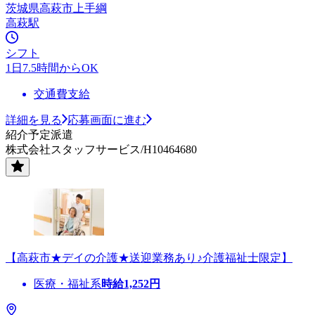
茨城県高萩市上手綱
高萩駅
シフト
1日7.5時間からOK
交通費支給
詳細を見る
応募画面に進む
紹介予定派遣
株式会社スタッフサービス/H10464680
【高萩市★デイの介護★送迎業務あり♪介護福祉士限定】
医療・福祉系
時給
1,252
円