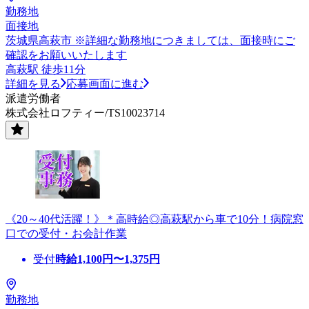
勤務地
面接地
茨城県高萩市 ※詳細な勤務地につきましては、面接時にご
確認をお願いいたします
高萩駅 徒歩11分
詳細を見る
応募画面に進む
派遣労働者
株式会社ロフティー/TS10023714
《20～40代活躍！》＊高時給◎高萩駅から車で10分！病院窓
口での受付・お会計作業
受付
時給
1,100
円〜
1,375
円
勤務地