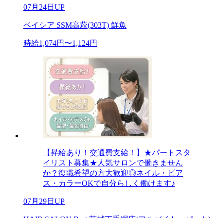
07月24日UP
ベイシア SSM高萩(303T) 鮮魚
時給1,074円〜1,124円
【昇給あり！交通費支給！】★パートスタ
イリスト募集★人気サロンで働きません
か？復職希望の方大歓迎◎ネイル・ピア
ス・カラーOKで自分らしく働けます♪
07月29日UP