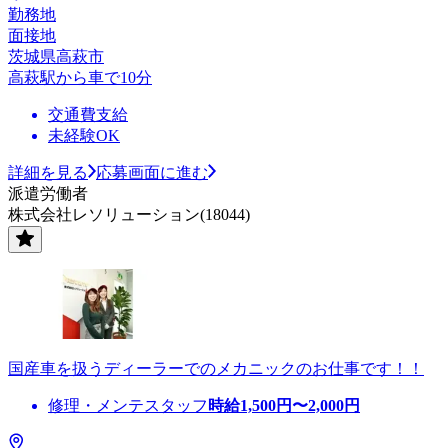
勤務地
面接地
茨城県高萩市
高萩駅から車で10分
交通費支給
未経験OK
詳細を見る
応募画面に進む
派遣労働者
株式会社レソリューション(18044)
国産車を扱うディーラーでのメカニックのお仕事です！！
修理・メンテスタッフ
時給
1,500
円〜
2,000
円