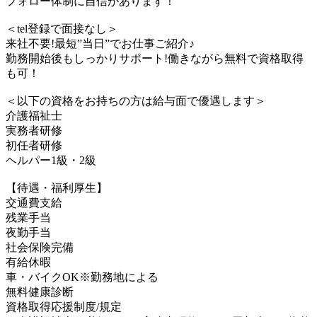
フォロー体制に自信があります！
＜tel登録で面接なし＞
来社不要!最短”当日”でお仕事ご紹介♪
勤務開始後もしっかりサポート!働きながら無料で資格取得
も可！
＜以下の資格をお持ちの方は給与面で優遇します＞
介護福祉士
実務者研修
初任者研修
ヘルパー1級・2級
【待遇・福利厚生】
交通費支給
残業手当
夜勤手当
社会保険完備
有給休暇
車・バイクOK※勤務地による
無料健康診断
資格取得応援制度/規定