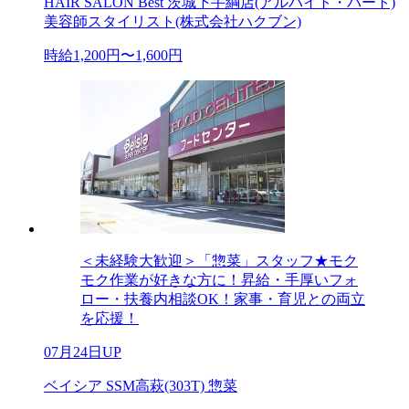
HAIR SALON Best 茨城下手綱店(アルバイト・パート)
美容師スタイリスト(株式会社ハクブン)
時給1,200円〜1,600円
＜未経験大歓迎＞「惣菜」スタッフ★モク
モク作業が好きな方に！昇給・手厚いフォ
ロー・扶養内相談OK！家事・育児との両立
を応援！
07月24日UP
ベイシア SSM高萩(303T) 惣菜