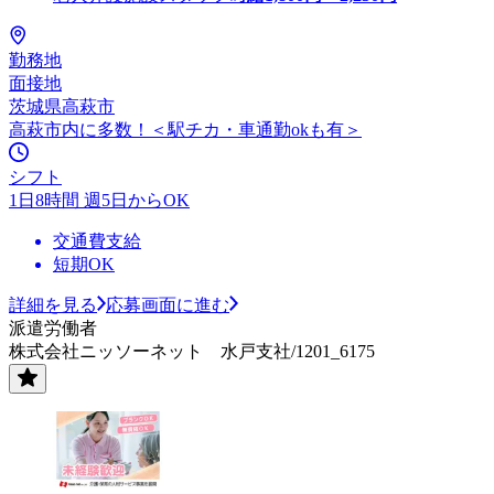
勤務地
面接地
茨城県高萩市
高萩市内に多数！＜駅チカ・車通勤okも有＞
シフト
1日8時間 週5日からOK
交通費支給
短期OK
詳細を見る
応募画面に進む
派遣労働者
株式会社ニッソーネット 水戸支社/1201_6175