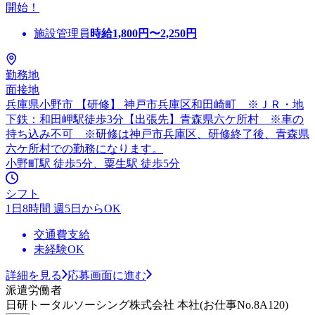
開始！
施設管理員
時給
1,800
円〜
2,250
円
勤務地
面接地
兵庫県小野市 【研修】 神戸市兵庫区和田崎町 ※ＪＲ・地
下鉄：和田岬駅徒歩3分【出張先】青森県六ケ所村 ※車の
持ち込み不可 ※研修は神戸市兵庫区、研修終了後、青森県
六ケ所村での勤務になります。
小野町駅 徒歩5分、粟生駅 徒歩5分
シフト
1日8時間 週5日からOK
交通費支給
未経験OK
詳細を見る
応募画面に進む
派遣労働者
日研トータルソーシング株式会社 本社(お仕事No.8A120)