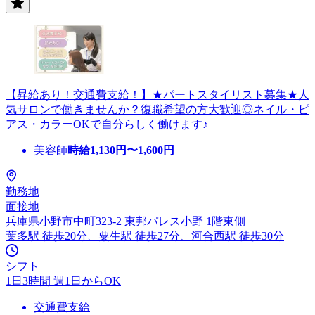
【昇給あり！交通費支給！】★パートスタイリスト募集★人
気サロンで働きませんか？復職希望の方大歓迎◎ネイル・ピ
アス・カラーOKで自分らしく働けます♪
美容師
時給
1,130
円〜
1,600
円
勤務地
面接地
兵庫県小野市中町323-2 東邦パレス小野 1階東側
葉多駅 徒歩20分、粟生駅 徒歩27分、河合西駅 徒歩30分
シフト
1日3時間 週1日からOK
交通費支給