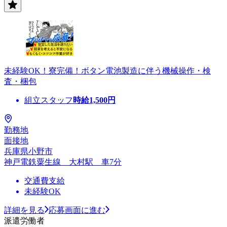
未経験OK！寮完備！ボタン電池製造に伴う機械操作・検
査・梱包
組立スタッフ
時給
1,500
円
勤務地
面接地
兵庫県小野市
神戸電鉄粟生線 大村駅 車7分
交通費支給
未経験OK
詳細を見る
応募画面に進む
派遣労働者