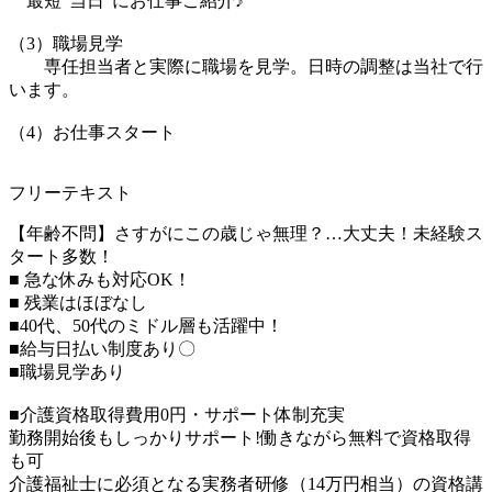
最短”当日”にお仕事ご紹介♪
（3）職場見学
専任担当者と実際に職場を見学。日時の調整は当社で行
います。
（4）お仕事スタート
フリーテキスト
【年齢不問】さすがにこの歳じゃ無理？…大丈夫！未経験ス
タート多数！
■ 急な休みも対応OK！
■ 残業はほぼなし
■40代、50代のミドル層も活躍中！
■給与日払い制度あり〇
■職場見学あり
■介護資格取得費用0円・サポート体制充実
勤務開始後もしっかりサポート!働きながら無料で資格取得
も可
介護福祉士に必須となる実務者研修（14万円相当）の資格講