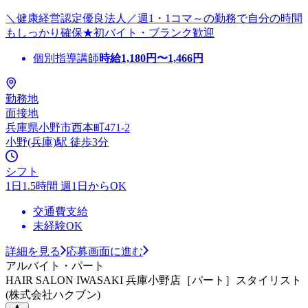
＼健康経営認定優良法人／週1・1コマ～の勤務で自分の時間
もしっかり確保★初バイト・ブランク歓迎
個別指導講師
時給
1,180
円〜
1,466
円
勤務地
面接地
兵庫県小野市西本町471-2
小野(兵庫)駅 徒歩3分
シフト
1日1.5時間 週1日からOK
交通費支給
未経験OK
詳細を見る
応募画面に進む
アルバイト・パート
HAIR SALON IWASAKI 兵庫小野店［パート］スタイリスト
(株式会社ハクブン)