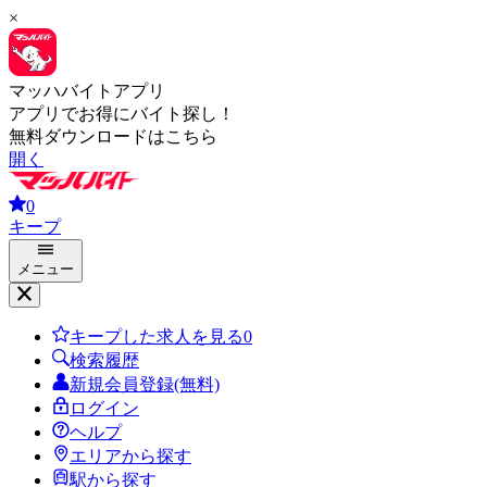
×
マッハバイトアプリ
アプリでお得にバイト探し！
無料ダウンロードはこちら
開く
0
キープ
メニュー
キープした求人を見る
0
検索履歴
新規会員登録(無料)
ログイン
ヘルプ
エリアから探す
駅から探す