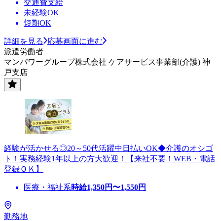
交通費支給
未経験OK
短期OK
詳細を見る
応募画面に進む
派遣労働者
マンパワーグループ株式会社 ケアサービス事業部(介護) 神
戸支店
経験が活かせる◎20～50代活躍中日払いOK◆介護のオシゴ
ト！実務経験1年以上の方大歓迎！【来社不要！WEB・電話
登録ＯＫ】
医療・福祉系
時給
1,350
円〜
1,550
円
勤務地