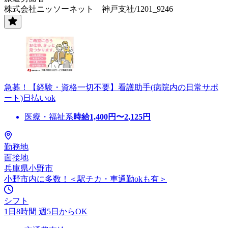
株式会社ニッソーネット 神戸支社/1201_9246
急募！【経験・資格一切不要】看護助手(病院内の日常サポ
ート)日払いok
医療・福祉系
時給
1,400
円〜
2,125
円
勤務地
面接地
兵庫県小野市
小野市内に多数！＜駅チカ・車通勤okも有＞
シフト
1日8時間 週5日からOK