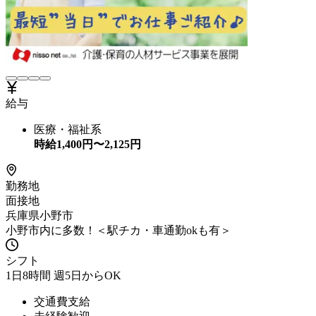
給与
医療・福祉系
時給
1,400
円〜
2,125
円
勤務地
面接地
兵庫県小野市
小野市内に多数！＜駅チカ・車通勤okも有＞
シフト
1日8時間 週5日からOK
交通費支給