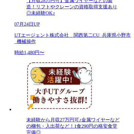
【月収28万円可】金属ワイヤーなどの製
造！リフトやクレーンの資格取得支援あり
◎未経験OK♪
07月24日UP
UTエージェント株式会社 関西第二CU_兵庫県小野市
_機械操作
時給1,480円〜
未経験から月収27万円可♪金属ワイヤーなど
の梱包・入出荷など！1食290円の格安食堂
完備◎