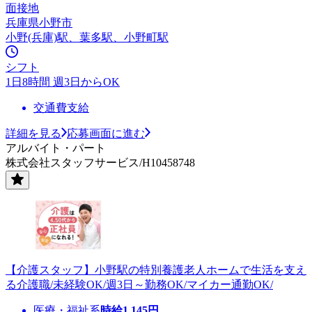
面接地
兵庫県小野市
小野(兵庫)駅、葉多駅、小野町駅
シフト
1日8時間 週3日からOK
交通費支給
詳細を見る
応募画面に進む
アルバイト・パート
株式会社スタッフサービス/H10458748
【介護スタッフ】小野駅の特別養護老人ホームで生活を支え
る介護職/未経験OK/週3日～勤務OK/マイカー通勤OK/
医療・福祉系
時給
1,145
円