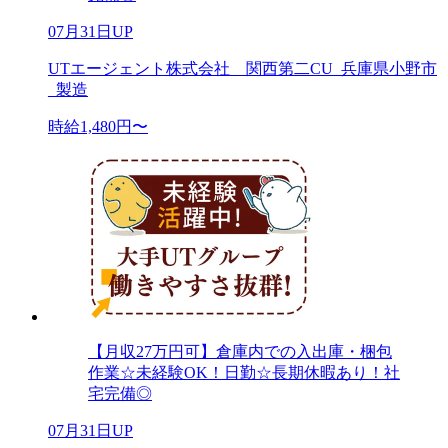
07月31日UP
UTエージェント株式会社 関西第二CU_兵庫県小野市
_製造
時給1,480円〜
【月収27万円可】倉庫内での入出庫・梱包
作業☆未経験OK！日勤☆長期休暇あり！社
宅完備◎
07月31日UP