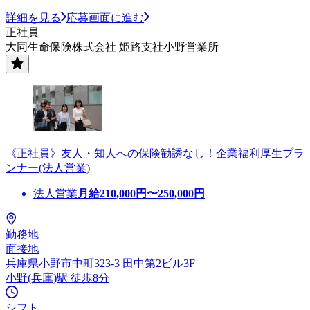
詳細を見る
応募画面に進む
正社員
大同生命保険株式会社 姫路支社小野営業所
《正社員》友人・知人への保険勧誘なし！企業福利厚生プラ
ンナー(法人営業)
法人営業
月給
210,000
円〜
250,000
円
勤務地
面接地
兵庫県小野市中町323-3 田中第2ビル3F
小野(兵庫)駅 徒歩8分
シフト