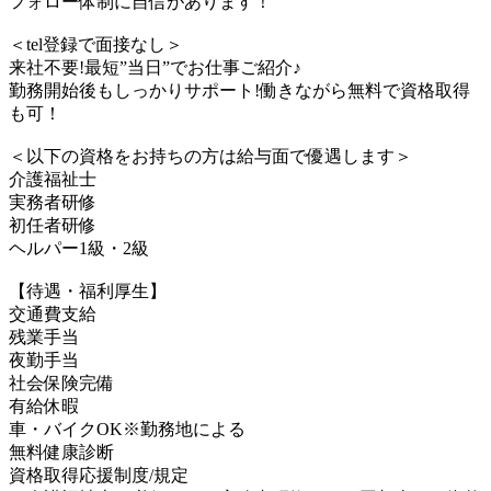
フォロー体制に自信があります！
＜tel登録で面接なし＞
来社不要!最短”当日”でお仕事ご紹介♪
勤務開始後もしっかりサポート!働きながら無料で資格取得
も可！
＜以下の資格をお持ちの方は給与面で優遇します＞
介護福祉士
実務者研修
初任者研修
ヘルパー1級・2級
【待遇・福利厚生】
交通費支給
残業手当
夜勤手当
社会保険完備
有給休暇
車・バイクOK※勤務地による
無料健康診断
資格取得応援制度/規定