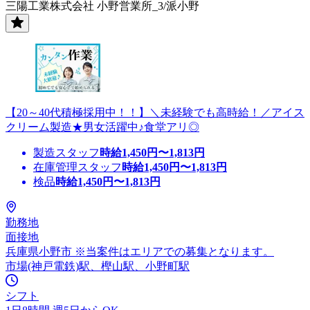
三陽工業株式会社 小野営業所_3/派小野
【20～40代積極採用中！！】＼未経験でも高時給！／アイス
クリーム製造★男女活躍中♪食堂アリ◎
製造スタッフ
時給
1,450
円〜
1,813
円
在庫管理スタッフ
時給
1,450
円〜
1,813
円
検品
時給
1,450
円〜
1,813
円
勤務地
面接地
兵庫県小野市 ※当案件はエリアでの募集となります。
市場(神戸電鉄)駅、樫山駅、小野町駅
シフト