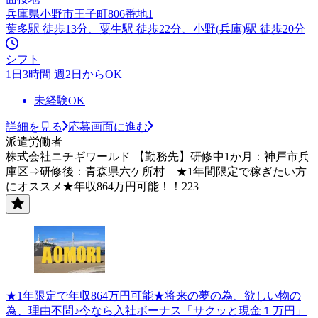
兵庫県小野市王子町806番地1
葉多駅 徒歩13分、粟生駅 徒歩22分、小野(兵庫)駅 徒歩20分
シフト
1日3時間 週2日からOK
未経験OK
詳細を見る
応募画面に進む
派遣労働者
株式会社ニチギワールド 【勤務先】研修中1か月：神戸市兵
庫区⇒研修後：青森県六ケ所村 ★1年間限定で稼ぎたい方
にオススメ★年収864万円可能！！223
★1年限定で年収864万円可能★将来の夢の為、欲しい物の
為、理由不問♪今なら入社ボーナス「サクッと現金１万円」