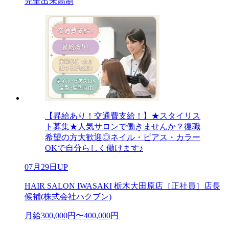
完全出来高制
【昇給あり！交通費支給！】★スタイリス
ト募集★人気サロンで働きませんか？復職
希望の方大歓迎◎ネイル・ピアス・カラー
OKで自分らしく働けます♪
07月29日UP
HAIR SALON IWASAKI 栃木大田原店［正社員］店長
候補(株式会社ハクブン)
月給300,000円〜400,000円