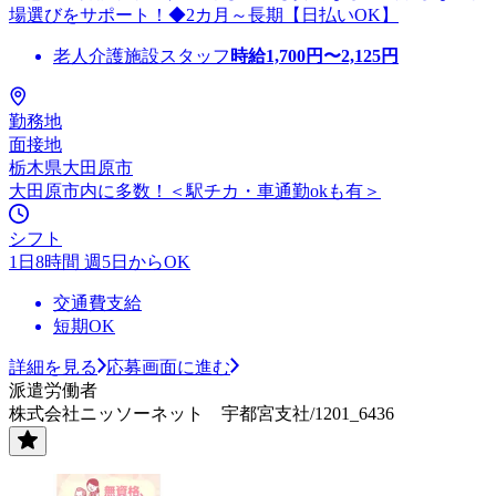
場選びをサポート！◆2カ月～長期【日払いOK】
老人介護施設スタッフ
時給
1,700
円〜
2,125
円
勤務地
面接地
栃木県大田原市
大田原市内に多数！＜駅チカ・車通勤okも有＞
シフト
1日8時間 週5日からOK
交通費支給
短期OK
詳細を見る
応募画面に進む
派遣労働者
株式会社ニッソーネット 宇都宮支社/1201_6436