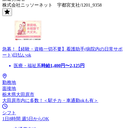
株式会社ニッソーネット 宇都宮支社/1201_9358
急募！【経験・資格一切不要】看護助手(病院内の日常サポ
ート)日払いok
医療・福祉系
時給
1,400
円〜
2,125
円
勤務地
面接地
栃木県大田原市
大田原市内に多数！＜駅チカ・車通勤okも有＞
シフト
1日8時間 週5日からOK