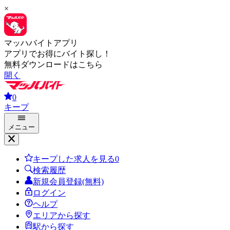
×
マッハバイトアプリ
アプリでお得にバイト探し！
無料ダウンロードはこちら
開く
0
キープ
メニュー
キープした求人を見る
0
検索履歴
新規会員登録(無料)
ログイン
ヘルプ
エリアから探す
駅から探す