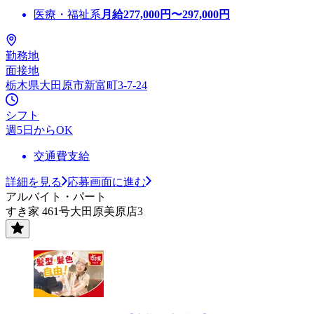
医療・福祉系
月給
277,000
円〜
297,000
円
勤務地
面接地
栃木県大田原市新富町3-7-24
シフト
週5日からOK
交通費支給
詳細を見る
応募画面に進む
アルバイト・パート
すき家 461号大田原美原店3