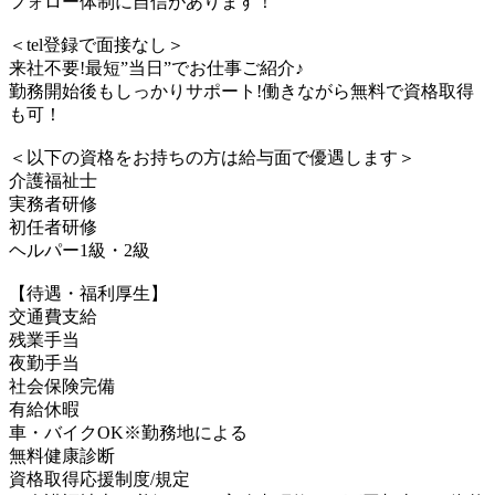
フォロー体制に自信があります！
＜tel登録で面接なし＞
来社不要!最短”当日”でお仕事ご紹介♪
勤務開始後もしっかりサポート!働きながら無料で資格取得
も可！
＜以下の資格をお持ちの方は給与面で優遇します＞
介護福祉士
実務者研修
初任者研修
ヘルパー1級・2級
【待遇・福利厚生】
交通費支給
残業手当
夜勤手当
社会保険完備
有給休暇
車・バイクOK※勤務地による
無料健康診断
資格取得応援制度/規定