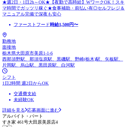
★週2日・1日2h～OK★【夜勤で高時給】WワークOK！スキ
マ時間でガッツリ稼ぐ★食事補助・前払い有◎セルフレジ＆
マニュアル完備で深夜も安心
ファーストフード
時給
1,500
円〜
勤務地
面接地
栃木県大田原市美原1-1-6
西那須野駅、那須塩原駅、黒磯駅、野崎(栃木)駅、矢板駅、
片岡駅、烏山駅、黒田原駅、白河駅
シフト
1日2時間 週2日からOK
交通費支給
未経験OK
詳細を見る
応募画面に進む
アルバイト・パート
すき家 461号大田原美原店4