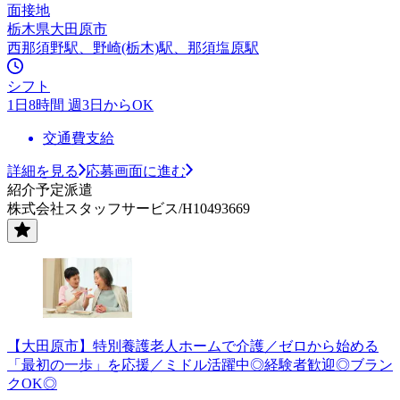
面接地
栃木県大田原市
西那須野駅、野崎(栃木)駅、那須塩原駅
シフト
1日8時間 週3日からOK
交通費支給
詳細を見る
応募画面に進む
紹介予定派遣
株式会社スタッフサービス/H10493669
【大田原市】特別養護老人ホームで介護／ゼロから始める
「最初の一歩」を応援／ミドル活躍中◎経験者歓迎◎ブラン
クOK◎