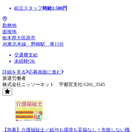
組立スタッフ
時給
1,500
円
勤務地
面接地
栃木県大田原市
JR東北本線 野崎駅 車15分
交通費支給
未経験OK
詳細を見る
応募画面に進む
派遣労働者
株式会社ニッソーネット 宇都宮支社/1201_3545
【急募】介護福祉士／給与も環境も妥協なし！失敗しない職