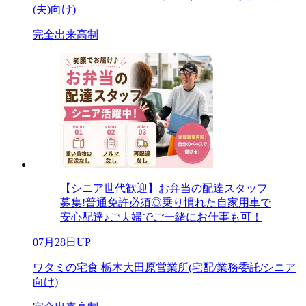
(夫)向け)
完全出来高制
【シニア世代歓迎】お弁当の配達スタッフ
募集!普通免許必須◎乗り慣れた自家用車で
安心配達♪ご夫婦でご一緒にお仕事も可！
07月28日UP
ワタミの宅食 栃木大田原営業所(宅配/業務委託/シニア
向け)