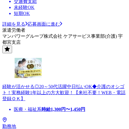
交通費支給
未経験OK
短期OK
詳細を見る
応募画面に進む
派遣労働者
マンパワーグループ株式会社 ケアサービス事業部(介護) 宇
都宮支店
経験が活かせる◎20～50代活躍中日払いOK◆介護のオシゴ
ト！実務経験1年以上の方大歓迎！【来社不要！WEB・電話
登録ＯＫ】
医療・福祉系
時給
1,300
円〜
1,450
円
勤務地