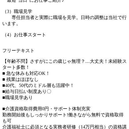
最短”当日”にお仕事ご紹介♪
（3）職場見学
専任担当者と実際に職場を見学。日時の調整は当社で行
います。
（4）お仕事スタート
フリーテキスト
【年齢不問】さすがにこの歳じゃ無理？…大丈夫！未経験ス
タート多数！
■ 急な休みも対応OK！
■ 残業はほぼなし
■40代、50代のミドル層も活躍中！
■給与日払い制度あり〇
■職場見学あり
■介護資格取得費用0円・サポート体制充実
勤務開始後もしっかりサポート!働きながら無料で資格取得
も可
介護福祉士に必須となる実務者研修（14万円相当）の資格講