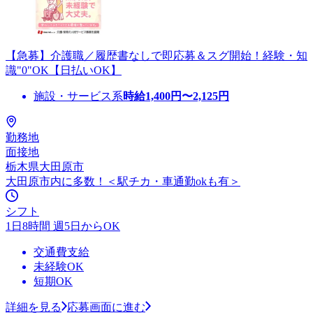
【急募】介護職／履歴書なしで即応募＆スグ開始！経験・知
識"0"OK【日払いOK】
施設・サービス系
時給
1,400
円〜
2,125
円
勤務地
面接地
栃木県大田原市
大田原市内に多数！＜駅チカ・車通勤okも有＞
シフト
1日8時間 週5日からOK
交通費支給
未経験OK
短期OK
詳細を見る
応募画面に進む