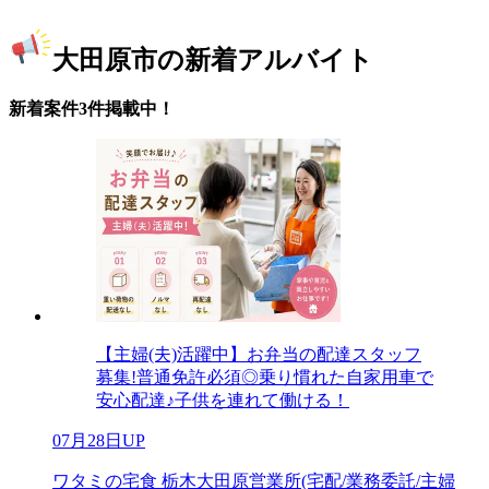
大田原市の新着アルバイト
新着案件3件掲載中！
【主婦(夫)活躍中】お弁当の配達スタッフ
募集!普通免許必須◎乗り慣れた自家用車で
安心配達♪子供を連れて働ける！
07月28日UP
ワタミの宅食 栃木大田原営業所(宅配/業務委託/主婦