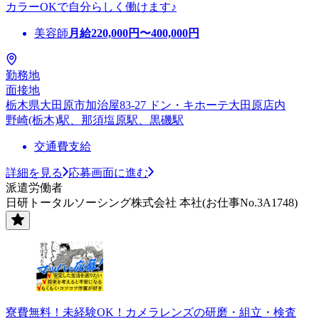
カラーOKで自分らしく働けます♪
美容師
月給
220,000
円〜
400,000
円
勤務地
面接地
栃木県大田原市加治屋83-27 ドン・キホーテ大田原店内
野崎(栃木)駅、那須塩原駅、黒磯駅
交通費支給
詳細を見る
応募画面に進む
派遣労働者
日研トータルソーシング株式会社 本社(お仕事No.3A1748)
寮費無料！未経験OK！カメラレンズの研磨・組立・検査