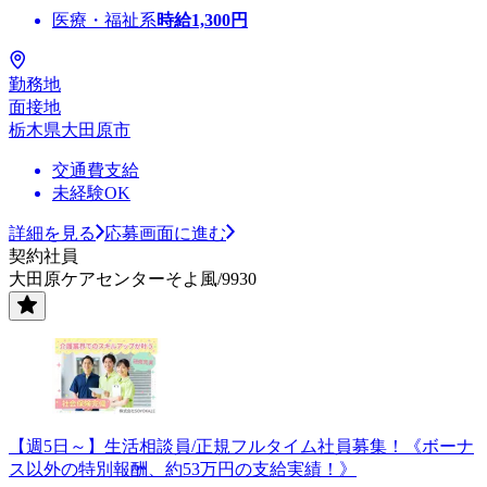
医療・福祉系
時給
1,300
円
勤務地
面接地
栃木県大田原市
交通費支給
未経験OK
詳細を見る
応募画面に進む
契約社員
大田原ケアセンターそよ風/9930
【週5日～】生活相談員/正規フルタイム社員募集！《ボーナ
ス以外の特別報酬、約53万円の支給実績！》