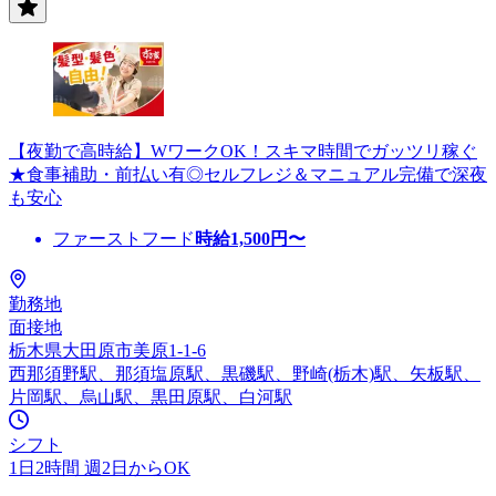
【夜勤で高時給】WワークOK！スキマ時間でガッツリ稼ぐ
★食事補助・前払い有◎セルフレジ＆マニュアル完備で深夜
も安心
ファーストフード
時給
1,500
円〜
勤務地
面接地
栃木県大田原市美原1-1-6
西那須野駅、那須塩原駅、黒磯駅、野崎(栃木)駅、矢板駅、
片岡駅、烏山駅、黒田原駅、白河駅
シフト
1日2時間 週2日からOK