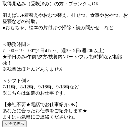
取得見込み（受験済み）の方・ブランクもOK
例えば…●着替えやおむつ替え、排せつ、食事やおやつ、お
昼寝などの補助。
●おもちゃ、絵本の片付けや掃除・読み聞かせ など
＜勤務時間＞
7：00～19：00で1日4ｈ～、週3～5日(週20h以上)
★平日のみ/午前/夕方/扶養内/パート/フル/短時間など相談
ok！
※残業はほとんどありません
＜シフト例＞
7-11時、8-12時、9-16時、9-18時など
※こちらは派遣のお仕事です。
【来社不要★電話でお仕事紹介OK】
あなたに合ったお仕事をご紹介します★
まずはお気軽にご連絡くださいね。
全て表示