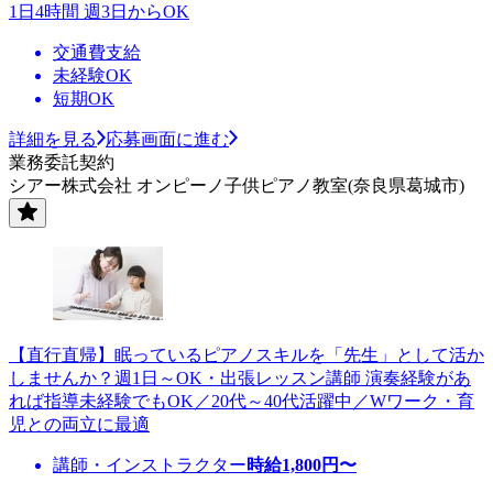
1日4時間 週3日からOK
交通費支給
未経験OK
短期OK
詳細を見る
応募画面に進む
業務委託契約
シアー株式会社 オンピーノ子供ピアノ教室(奈良県葛城市)
【直行直帰】眠っているピアノスキルを「先生」として活か
しませんか？週1日～OK・出張レッスン講師 演奏経験があ
れば指導未経験でもOK／20代～40代活躍中／Wワーク・育
児との両立に最適
講師・インストラクター
時給
1,800
円〜