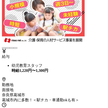
給与
幼児教育スタッフ
時給
1,220
円〜
1,300
円
勤務地
面接地
奈良県葛城市
葛城市内に多数！＜駅チカ・車通勤okも有＞