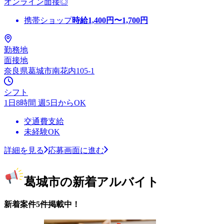
オンライン面接◎
携帯ショップ
時給
1,400
円〜
1,700
円
勤務地
面接地
奈良県葛城市南花内105-1
シフト
1日8時間 週5日からOK
交通費支給
未経験OK
詳細を見る
応募画面に進む
葛城市の新着アルバイト
新着案件5件掲載中！