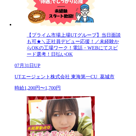
【プライム市場上場UTグループ】当日面談
も可★＼正社員デビュー応援！／未経験か
らOKの工場ワーク！電話・WEBにてスピ
ード選考！日払いOK
07月31日UP
UTエージェント株式会社 東海第一CU_葛城市
時給1,200円〜1,700円