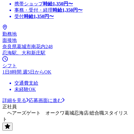
携帯ショップ
時給
1,350
円〜
事務・受付・経理
時給
1,350
円〜
受付
時給
1,350
円〜
勤務地
面接地
奈良県葛城市南花内248
忍海駅、大和新庄駅
シフト
1日8時間 週5日からOK
交通費支給
未経験OK
詳細を見る
応募画面に進む
正社員
ヘアーズゲート オークワ葛城忍海店/総合職スタイリス
ト