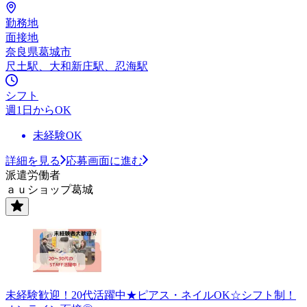
勤務地
面接地
奈良県葛城市
尺土駅、大和新庄駅、忍海駅
シフト
週1日からOK
未経験OK
詳細を見る
応募画面に進む
派遣労働者
ａｕショップ葛城
未経験歓迎！20代活躍中★ピアス・ネイルOK☆シフト制！