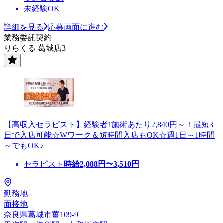
未経験OK
詳細を見る
応募画面に進む
業務委託契約
りらくる 葛城店3
【高収入セラピスト】経験者1施術あたり2,840円～！最短3
日で入店可能☆Wワーク＆短時間入店もOK☆週1日～1時間
～でもOK♪
セラピスト
時給
2,088
円〜
3,510
円
勤務地
面接地
奈良県葛城市薑109-9