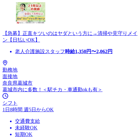
【急募】正直キツいのはヤダという方に→清掃や見守りメイ
ン【日払いOK】
老人介護施設スタッフ
時給
1,350
円〜
2,062
円
勤務地
面接地
奈良県葛城市
葛城市内に多数！＜駅チカ・車通勤okも有＞
シフト
1日8時間 週5日からOK
交通費支給
未経験OK
短期OK