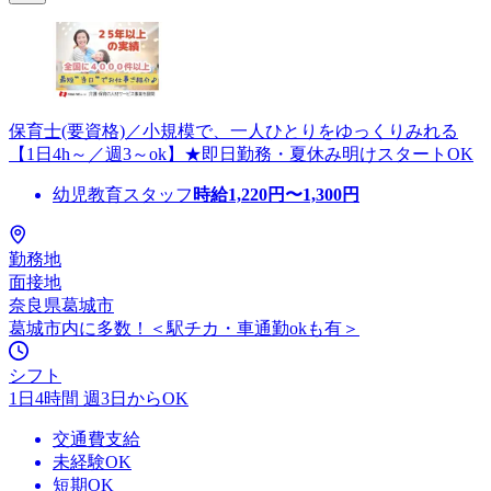
保育士(要資格)／小規模で、一人ひとりをゆっくりみれる
【1日4h～／週3～ok】★即日勤務・夏休み明けスタートOK
幼児教育スタッフ
時給
1,220
円〜
1,300
円
勤務地
面接地
奈良県葛城市
葛城市内に多数！＜駅チカ・車通勤okも有＞
シフト
1日4時間 週3日からOK
交通費支給
未経験OK
短期OK