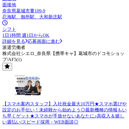
面接地
奈良県葛城市薑109-9
忍海駅、御所駅、大和新庄駅
シフト
1日1時間 週1日からOK
詳細を見る
応募画面に進む
派遣労働者
株式会社シエロ_奈良県【携帯キャ】葛城市のドコモショッ
プ/AF5(1)
【スマホ案内スタッフ】入社祝金最大10万円★スマホ選びや
設定のお手伝い！未経験から始めよう◎最新機種の情報もい
ち早くゲット★スマホが手放せないあなたに♪高収入＆嬉し
い週払い/スピード採用・WEB面談◎