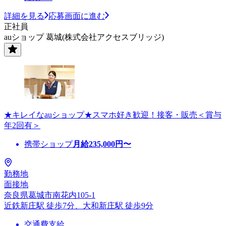
詳細を見る
応募画面に進む
正社員
auショップ 葛城(株式会社アクセスブリッジ)
★キレイなauショップ★スマホ好き歓迎！接客・販売＜賞与
年2回有＞
携帯ショップ
月給
235,000
円〜
勤務地
面接地
奈良県葛城市南花内105-1
近鉄新庄駅 徒歩7分、大和新庄駅 徒歩9分
交通費支給