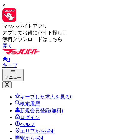
×
マッハバイトアプリ
アプリでお得にバイト探し！
無料ダウンロードはこちら
開く
0
キープ
メニュー
キープした求人を見る
0
検索履歴
新規会員登録(無料)
ログイン
ヘルプ
エリアから探す
駅から探す