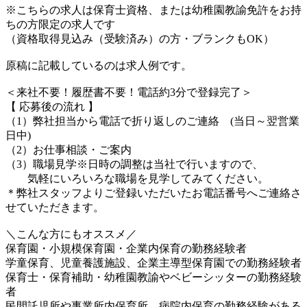
※こちらの求人は保育士資格、または幼稚園教諭免許をお持
ちの方限定の求人です
（資格取得見込み（受験済み）の方・ブランクもOK）
原稿に記載しているのは求人例です。
＜来社不要！履歴書不要！電話約3分で登録完了＞
【 応募後の流れ 】
（1）弊社担当から電話で折り返しのご連絡 (当日～翌営業
日中)
（2）お仕事相談・ご案内
（3）職場見学※日時の調整は当社で行いますので、
気軽にいろいろな職場を見学してみてください。
＊弊社スタッフよりご登録いただいたお電話番号へご連絡さ
せていただきます。
＼こんな方にもオススメ／
保育園・小規模保育園・企業内保育の勤務経験者
学童保育、児童養護施設、企業主導型保育園での勤務経験者
保育士・保育補助・幼稚園教諭やベビーシッターの勤務経験
者
民間託児所や事業所内保育所、病院内保育の勤務経験がある