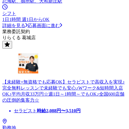
忍海駅、御所駅、大和新庄駅
シフト
1日1時間 週1日からOK
詳細を見る
応募画面に進む
業務委託契約
りらくる 葛城店
【未経験×無資格でも応募OK】セラピストで高収入を実現♪
完全無料レッスンで未経験でも安心♪Wワーク&短時間入店
OK♪平均月収33万円☆週1日～1時間～でもOK♪全国600店舗
の圧倒的集客力☆
セラピスト
時給
2,088
円〜
3,510
円
勤務地