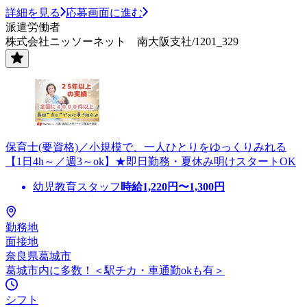
詳細を見る
応募画面に進む
派遣労働者
株式会社ニッソーネット 南大阪支社/1201_329
保育士(要資格)／小規模で、一人ひとりをゆっくりみれる
【1日4h～／週3～ok】★即日勤務・夏休み明けスタートOK
幼児教育スタッフ
時給
1,220
円〜
1,300
円
勤務地
面接地
奈良県葛城市
葛城市内に多数！＜駅チカ・車通勤okも有＞
シフト