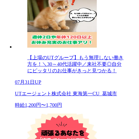
【上場のUTグループ】もう無理しない働き
方を！＼30～40代活躍中／来社不要◎自分
にピッタリのお仕事がきっと見つかる！
07月31日UP
UTエージェント株式会社 東海第一CU_葛城市
時給1,200円〜1,700円