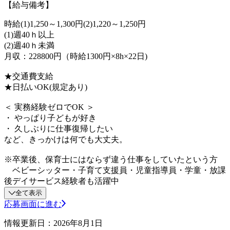
【給与備考】
時給(1)1,250～1,300円(2)1,220～1,250円
(1)週40ｈ以上
(2)週40ｈ未満
月収：228800円（時給1300円×8h×22日)
★交通費支給
★日払いOK(規定あり)
＜ 実務経験ゼロでOK ＞
・ やっぱり子どもが好き
・ 久しぶりに仕事復帰したい
など、きっかけは何でも大丈夫。
※卒業後、保育士にはならず違う仕事をしていたという方
ベビーシッター・子育て支援員・児童指導員・学童・放課
後デイサービス経験者も活躍中
全て表示
応募画面に進む
情報更新日：2026年8月1日