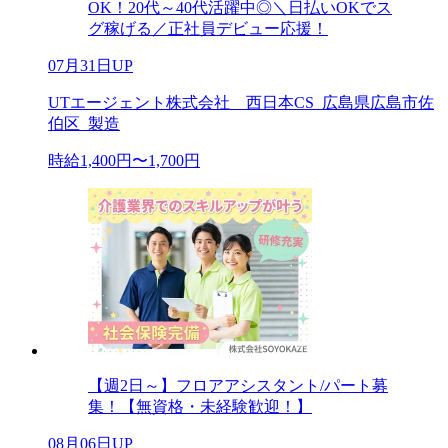
OK！20代～40代活躍中◎＼日払いOKでス
グ稼げる／正社員デビュー応援！
07月31日UP
UTエージェント株式会社 西日本CS_広島県広島市佐
伯区_製造
時給1,400円〜1,700円
【週2日～】フロアアシスタント/パート募
集！【無資格・未経験歓迎！】
08月06日UP