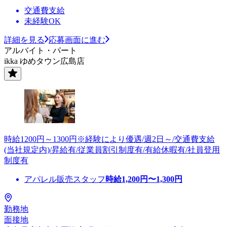
交通費支給
未経験OK
詳細を見る
応募画面に進む
アルバイト・パート
ikka ゆめタウン広島店
時給1200円～1300円※経験により優遇/週2日～/交通費支給
(当社規定内)/昇給有/従業員割引制度有/有給休暇有/社員登用
制度有
アパレル販売スタッフ
時給
1,200
円〜
1,300
円
勤務地
面接地