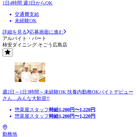
1日4時間 週3日からOK
交通費支給
未経験OK
詳細を見る
応募画面に進む
アルバイト・パート
柿安ダイニング そごう広島店
週2日～1日3時間～未経験OK 扶養内勤務OKバイトデビュー
さん…みんな大歓迎!!
惣菜屋スタッフ
時給
1,200
円〜
1,220
円
惣菜屋スタッフ
時給
1,200
円〜
1,220
円
勤務地