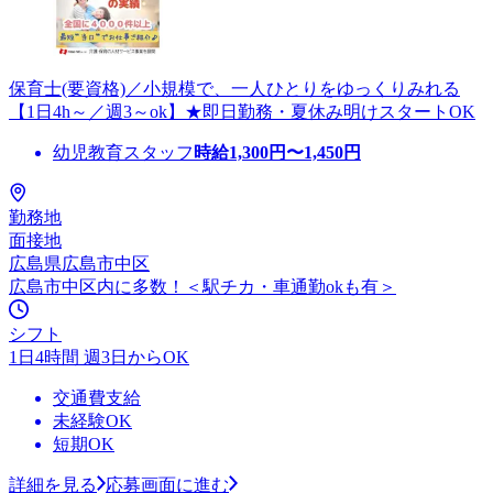
保育士(要資格)／小規模で、一人ひとりをゆっくりみれる
【1日4h～／週3～ok】★即日勤務・夏休み明けスタートOK
幼児教育スタッフ
時給
1,300
円〜
1,450
円
勤務地
面接地
広島県広島市中区
広島市中区内に多数！＜駅チカ・車通勤okも有＞
シフト
1日4時間 週3日からOK
交通費支給
未経験OK
短期OK
詳細を見る
応募画面に進む