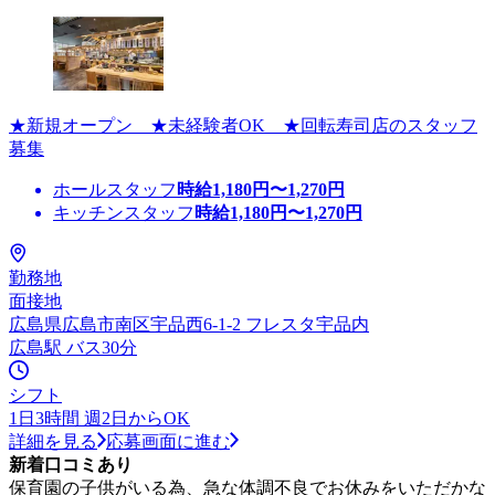
★新規オープン ★未経験者OK ★回転寿司店のスタッフ
募集
ホールスタッフ
時給
1,180
円〜
1,270
円
キッチンスタッフ
時給
1,180
円〜
1,270
円
勤務地
面接地
広島県広島市南区宇品西6-1-2 フレスタ宇品内
広島駅 バス30分
シフト
1日3時間 週2日からOK
詳細を見る
応募画面に進む
新着口コミあり
保育園の子供がいる為、急な体調不良でお休みをいただかな