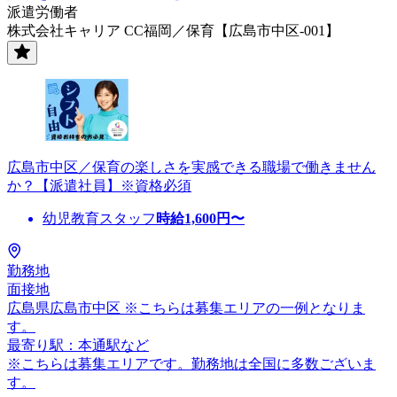
派遣労働者
株式会社キャリア CC福岡／保育【広島市中区-001】
広島市中区／保育の楽しさを実感できる職場で働きません
か？【派遣社員】※資格必須
幼児教育スタッフ
時給
1,600
円〜
勤務地
面接地
広島県広島市中区 ※こちらは募集エリアの一例となりま
す。
最寄り駅：本通駅など
※こちらは募集エリアです。勤務地は全国に多数ございま
す。