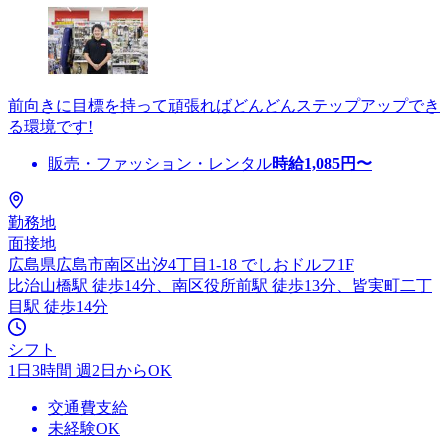
前向きに目標を持って頑張ればどんどんステップアップでき
る環境です!
販売・ファッション・レンタル
時給
1,085
円〜
勤務地
面接地
広島県広島市南区出汐4丁目1-18 でしおドルフ1F
比治山橋駅 徒歩14分、南区役所前駅 徒歩13分、皆実町二丁
目駅 徒歩14分
シフト
1日3時間 週2日からOK
交通費支給
未経験OK