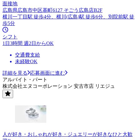
面接地
広島県広島市中区基町6127 そごう広島店B2F
横川一丁目駅 徒歩4分、横川(広島)駅 徒歩6分、別院前駅 徒
歩5分
シフト
1日3時間 週2日からOK
交通費支給
未経験OK
詳細を見る
応募画面に進む
アルバイト・パート
株式会社エヌコーポレーション 安古市店 リエジュ
人が好き・おしゃれが好き・ジュエリーが好きなひと大歓