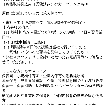
（資格取得見込み（受験済み）の方・ブランクもOK）
原稿に記載しているのは求人例です。
＜来社不要！履歴書不要！電話約3分で登録完了＞
【 応募後の流れ 】
（1）弊社担当から電話で折り返しのご連絡 (当日～翌営業
日中)
（2）お仕事相談・ご案内
（3）職場見学※日時の調整は当社で行いますので、
気軽にいろいろな職場を見学してみてください。
＊弊社スタッフよりご登録いただいたお電話番号へご連絡さ
せていただきます。
＼こんな方にもオススメ／
保育園・小規模保育園・企業内保育の勤務経験者
学童保育、児童養護施設、企業主導型保育園での勤務経験者
保育士・保育補助・幼稚園教諭やベビーシッターの勤務経験
者
民間託児所や事業所内保育所、病院内保育の勤務経験がある
方