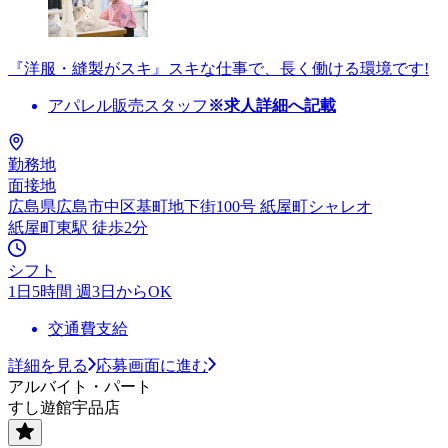
『洋服・縫製がスキ』スキな仕事で、長く働ける環境です!
アパレル販売スタッフ
※求人詳細へ記載
勤務地
面接地
広島県広島市中区基町地下街100号 紙屋町シャレオ
紙屋町東駅 徒歩2分
シフト
1日5時間 週3日からOK
交通費支給
詳細を見る
応募画面に進む
アルバイト・パート
すし遊館宇品店