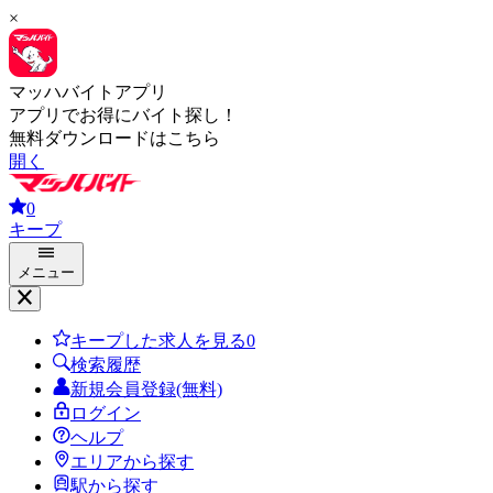
×
マッハバイトアプリ
アプリでお得にバイト探し！
無料ダウンロードはこちら
開く
0
キープ
メニュー
キープした求人を見る
0
検索履歴
新規会員登録(無料)
ログイン
ヘルプ
エリアから探す
駅から探す