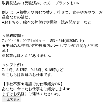
取得見込み（受験済み）の方・ブランクもOK
例えば…●着替えやおむつ替え、排せつ、食事やおやつ、お
昼寝などの補助。
●おもちゃ、絵本の片付けや掃除・読み聞かせ など
＜勤務時間＞
7：00～19：00で1日4ｈ～、週3～5日(週20h以上)
★平日のみ/午前/夕方/扶養内/パート/フル/短時間など相談
ok！
※残業はほとんどありません
＜シフト例＞
7-11時、8-12時、9-16時、9-18時など
※こちらは派遣のお仕事です。
【来社不要★電話でお仕事紹介OK】
あなたに合ったお仕事をご紹介します★
まずはお気軽にご連絡くださいね。
全て表示