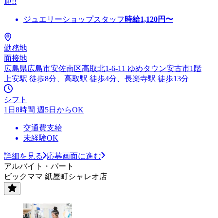
迎!!
ジュエリーショップスタッフ
時給
1,120
円〜
勤務地
面接地
広島県広島市安佐南区高取北1-6-11 ゆめタウン安古市1階
上安駅 徒歩8分、高取駅 徒歩4分、長楽寺駅 徒歩13分
シフト
1日8時間 週5日からOK
交通費支給
未経験OK
詳細を見る
応募画面に進む
アルバイト・パート
ビックママ 紙屋町シャレオ店