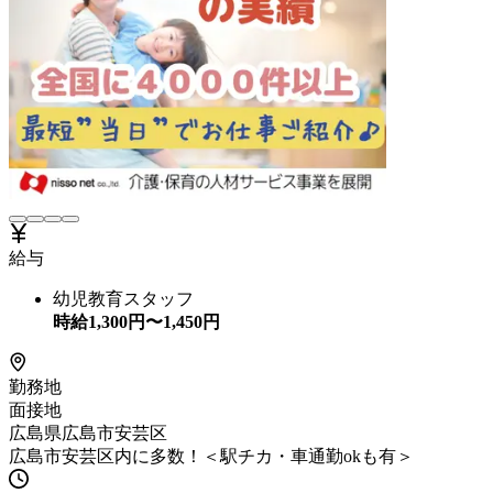
給与
幼児教育スタッフ
時給
1,300
円〜
1,450
円
勤務地
面接地
広島県広島市安芸区
広島市安芸区内に多数！＜駅チカ・車通勤okも有＞