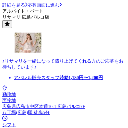
詳細を見る
応募画面に進む
アルバイト・パート
リサマリ 広島パルコ店
♪リサマリを一緒になって盛り上げてくれる方のご応募をお
待ちしています♪
アパレル販売スタッフ
時給
1,180
円〜
1,200
円
勤務地
面接地
広島県広島市中区本通10-1 広島パルコ7F
八丁堀(広島)駅 徒歩5分
シフト