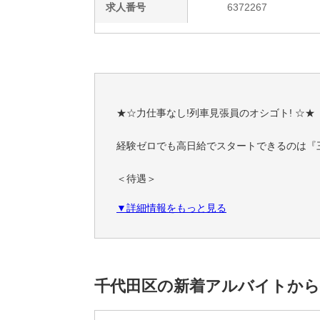
求人番号
6372267
★☆力仕事なし!列車見張員のオシゴト! ☆★
経験ゼロでも高日給でスタートできるのは『
＜待遇＞
【夜勤】日給1万5563円以上
▼詳細情報をもっと見る
・原則週払い！日払いもOK！
・法定研修3日間で研修手当3万6000円支給
・入社祝い金5万円（初回勤務1万円/15勤務後
＼＼＼｜｜｜｜／／／
千代田区の新着アルバイトから
初回30日勤務で
【49万円以上をGET♪】