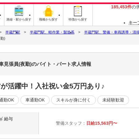
185,453件
の
す
路線・駅から探す
職種から探す
特徴から探す
キー
半蔵門駅
半蔵門駅、軽作業・製造系
半蔵門駅、警備・車両誘導・清
勤)
車見張員(夜勤)のバイト・パート求人情報
が活躍中！入社祝い金5万円あり♪
通勤OK
車通勤OK
スキルが身に付く
未経験歓迎
給与
警備スタッフ：
日給15,563円〜