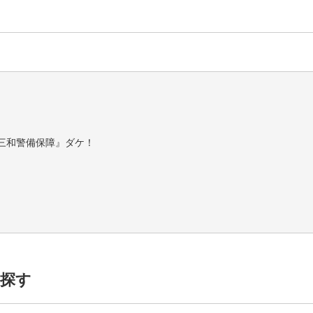
三和警備保障』ダケ！
2万円/30勤務後2万円支給）
探す