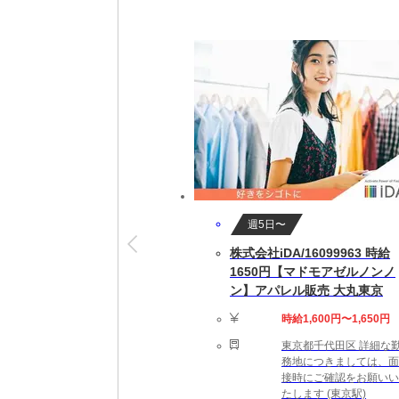
／／／｜｜｜｜＼＼＼
■割増賃金あり！
…週6日目で25％UP！週7日目で35％UP！
■資格手当で頑張りを応援！
…有資格者には1勤務につき1500円を支給
・交通誘導2級：1500円/1勤務あたり
・列車見張員：1500円/1勤務あたり
⭐︎⭐︎未経験・初心者の方でも歓迎⭐︎⭐︎
週5日〜
資格・経験・学歴不問
株式会社iDA/16099963 時給
フリーター歓迎、主婦・主夫歓迎！
1650円【マドモアゼルノンノ
元ニートの方活躍中！
ン】アパレル販売 大丸東京
ブランクOK！副業・WワークOKです！
髭・ネイル・ピアスOK！髪型・髪色自由！
時給1,600円〜1,650円
長期歓迎！経験者・有資格者歓迎！
東京都千代田区 詳細な
務地につきましては、面
もちろん資格保有者も積極採用中です!!有資格
接時にご確認をお願いい
たします (東京駅)
＊交通誘導警備業務2級