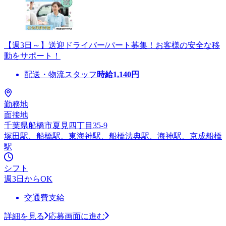
【週3日～】送迎ドライバー/パート募集！お客様の安全な移
動をサポート！
配送・物流スタッフ
時給
1,140
円
勤務地
面接地
千葉県船橋市夏見四丁目35-9
塚田駅、船橋駅、東海神駅、船橋法典駅、海神駅、京成船橋
駅
シフト
週3日からOK
交通費支給
詳細を見る
応募画面に進む