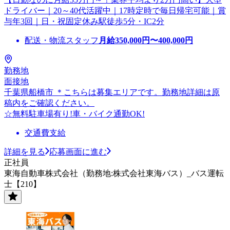
ドライバー｜20～40代活躍中｜17時定時で毎日帰宅可能｜賞
与年3回｜日・祝固定休み駅徒歩5分・IC2分
配送・物流スタッフ
月給
350,000
円〜
400,000
円
勤務地
面接地
千葉県船橋市 ＊こちらは募集エリアです。勤務地詳細は原
稿内をご確認ください。
☆無料駐車場有り!車・バイク通勤OK!
交通費支給
詳細を見る
応募画面に進む
正社員
東海自動車株式会社（勤務地:株式会社東海バス）_バス運転
士【210】