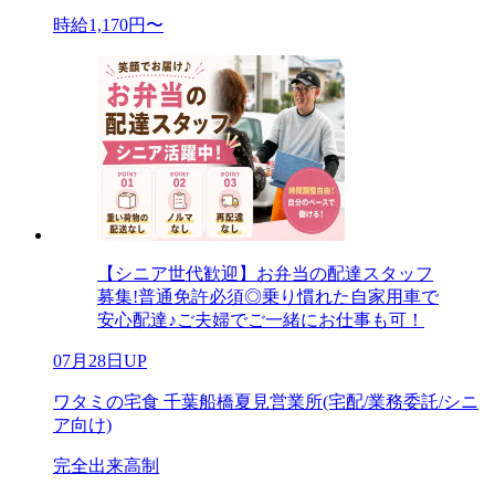
時給1,170円〜
【シニア世代歓迎】お弁当の配達スタッフ
募集!普通免許必須◎乗り慣れた自家用車で
安心配達♪ご夫婦でご一緒にお仕事も可！
07月28日UP
ワタミの宅食 千葉船橋夏見営業所(宅配/業務委託/シニ
ア向け)
完全出来高制