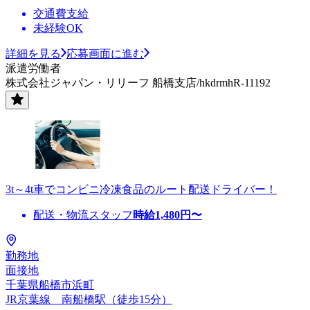
交通費支給
未経験OK
詳細を見る
応募画面に進む
派遣労働者
株式会社ジャパン・リリーフ 船橋支店/hkdrmhR-11192
3t～4t車でコンビニ冷凍食品のルート配送ドライバー！
配送・物流スタッフ
時給
1,480
円〜
勤務地
面接地
千葉県船橋市浜町
JR京葉線 南船橋駅（徒歩15分）