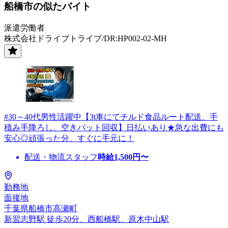
船橋市の似たバイト
派遣労働者
株式会社ドライブトライブ/DR:HP002-02-MH
#30～40代男性活躍中【3t車にてチルド食品ルート配送、手
積み手降ろし、空きバット回収】日払いあり★急な出費にも
安心◎頑張った分、すぐに手元に！
配送・物流スタッフ
時給
1,500
円〜
勤務地
面接地
千葉県船橋市高瀬町
新習志野駅 徒歩20分、西船橋駅、原木中山駅