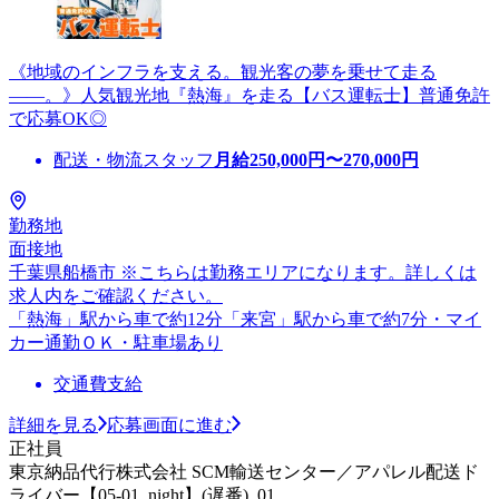
《地域のインフラを支える。観光客の夢を乗せて走る
――。》人気観光地『熱海』を走る【バス運転士】普通免許
で応募OK◎
配送・物流スタッフ
月給
250,000
円〜
270,000
円
勤務地
面接地
千葉県船橋市 ※こちらは勤務エリアになります。詳しくは
求人内をご確認ください。
「熱海」駅から車で約12分「来宮」駅から車で約7分・マイ
カー通勤ＯＫ・駐車場あり
交通費支給
詳細を見る
応募画面に進む
正社員
東京納品代行株式会社 SCM輸送センター／アパレル配送ド
ライバー【05-01_night】(遅番)_01