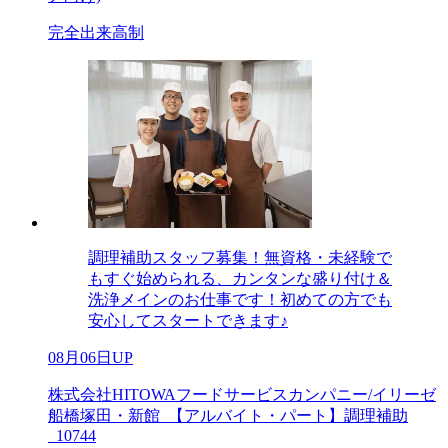
完全出来高制
調理補助スタッフ募集！無資格・未経験で
もすぐ始められる、カンタンな盛り付け＆
洗浄メインのお仕事です！初めての方でも
安心してスタートできます♪
08月06日UP
株式会社HITOWAフードサービスカンパニー/イリーゼ
船橋塚田・新館_【アルバイト・パート】調理補助
_10744