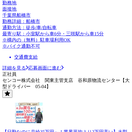
勤務地
面接地
千葉県船橋市
勤務詳細：船橋市
通勤方法：徒歩/車/自転車
最寄り駅：小室駅から車6分・三咲駅から車15分
※構内の（無料）駐車場利用OK
※バイク通勤不可
交通費支給
詳細を見る
応募画面に進む
正社員
センコー株式会社 関東主管支店 谷和原物流センター【大
型ドライバー 05-04】
【日勤なのに月給35万円～！業界平均より2万円高い】大型