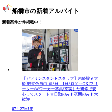
船橋市の新着アルバイト
新着案件27件掲載中！
【ガソリンスタンドスタッフ】未経験者大
歓迎!髪色自由!週3日、1日8時間～OK!フリ
ーター/Ｗワーカー募集!充実した研修で安
心してスタート☆日勤のみも夜間のみも大
歓迎
07月27日UP