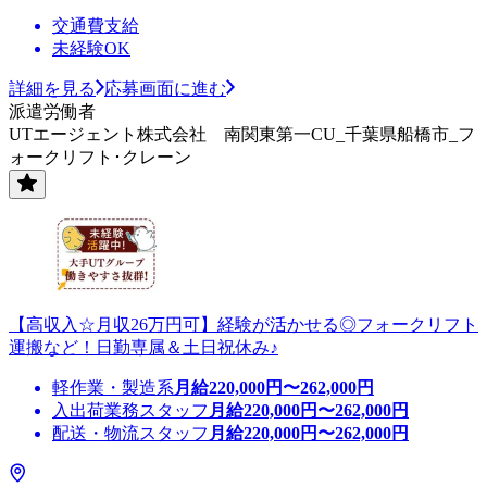
交通費支給
未経験OK
詳細を見る
応募画面に進む
派遣労働者
UTエージェント株式会社 南関東第一CU_千葉県船橋市_フ
ォークリフト･クレーン
【高収入☆月収26万円可】経験が活かせる◎フォークリフト
運搬など！日勤専属＆土日祝休み♪
軽作業・製造系
月給
220,000
円〜
262,000
円
入出荷業務スタッフ
月給
220,000
円〜
262,000
円
配送・物流スタッフ
月給
220,000
円〜
262,000
円