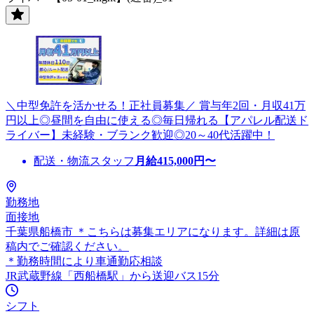
＼中型免許を活かせる！正社員募集／ 賞与年2回・月収41万
円以上◎昼間を自由に使える◎毎日帰れる【アパレル配送ド
ライバー】未経験・ブランク歓迎◎20～40代活躍中！
配送・物流スタッフ
月給
415,000
円〜
勤務地
面接地
千葉県船橋市 ＊こちらは募集エリアになります。詳細は原
稿内でご確認ください。
＊勤務時間により車通勤応相談
JR武蔵野線「西船橋駅」から送迎バス15分
シフト