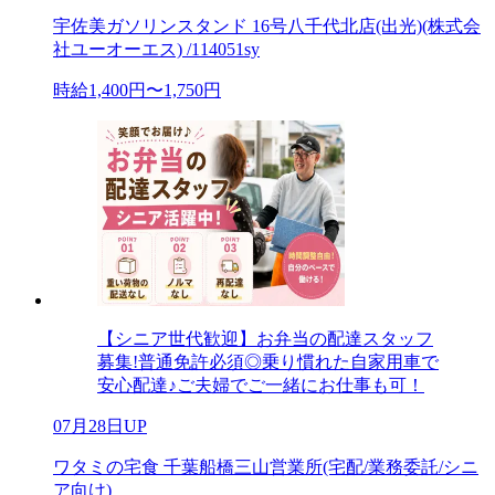
宇佐美ガソリンスタンド 16号八千代北店(出光)(株式会
社ユーオーエス) /114051sy
時給1,400円〜1,750円
【シニア世代歓迎】お弁当の配達スタッフ
募集!普通免許必須◎乗り慣れた自家用車で
安心配達♪ご夫婦でご一緒にお仕事も可！
07月28日UP
ワタミの宅食 千葉船橋三山営業所(宅配/業務委託/シニ
ア向け)