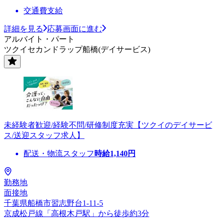
交通費支給
詳細を見る
応募画面に進む
アルバイト・パート
ツクイセカンドラップ船橋(デイサービス)
未経験者歓迎/経験不問/研修制度充実【ツクイのデイサービ
ス/送迎スタッフ求人】
配送・物流スタッフ
時給
1,140
円
勤務地
面接地
千葉県船橋市習志野台1-11-5
京成松戸線「高根木戸駅」から徒歩約3分