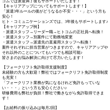
コムでは派遣満了後もサポートいたします！
【キャリアアップについてもサポートします！】
「派遣3年ルールの後がどうなるか不安・・・」という方も
安心！
ヒト・コミュニケーションズでは、3年後もサポートします♪
【キャリアアップ例】
・派遣スタッフ→リーダー職→ヒトコムの正社員へ転換！
・派遣スタッフ→別案件にて勤務地変更
・派遣スタッフ→派遣先の直雇用スタッフへ転換！
案件それぞれに担当営業がつきますので、キャリアアップや
それ以外のことについてもいつでも相談可能♪
皆さまのお悩み解決に向けて尽力いたします！
【フォークリフト免許取得支援制度】
未経験の方も大歓迎！弊社ではフォークリフト免許取得制度
も充実！
「フォークリフト業務が気になるけれど免許もっていな
い・・・」という方も安心ください♪
研修費用も弊社が負担！弊社で働きながら免許取得できま
す！
【お給料の振り込みは毎月2回】