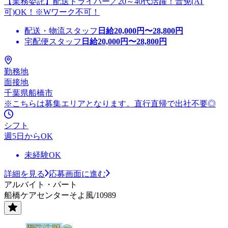
【業務委託】配送ドライバー／20～40代活躍！普免(AT
可)OK！※Wワーク不可！
配送・物流スタッフ
日給
20,000
円〜
28,800
円
宅配便スタッフ
日給
20,000
円〜
28,800
円
勤務地
面接地
千葉県船橋市
※こちらは募集エリアとなります。直行直帰で出社不要◎
シフト
週5日からOK
未経験OK
詳細を見る
応募画面に進む
アルバイト・パート
船橋ケアセンターそよ風/10989