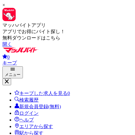
×
マッハバイトアプリ
アプリでお得にバイト探し！
無料ダウンロードはこちら
開く
0
キープ
メニュー
キープした求人を見る
0
検索履歴
新規会員登録(無料)
ログイン
ヘルプ
エリアから探す
駅から探す