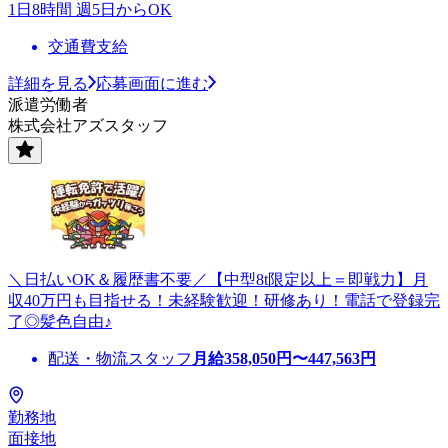
1日8時間 週5日からOK
交通費支給
詳細を見る
応募画面に進む
派遣労働者
株式会社アズスタッフ
＼日払いOK＆履歴書不要／【中型8t限定以上＝即戦力】月
収40万円も目指せる！未経験歓迎！研修あり！電話で登録完
了◎髪色自由♪
配送・物流スタッフ
月給
358,050
円〜
447,563
円
勤務地
面接地