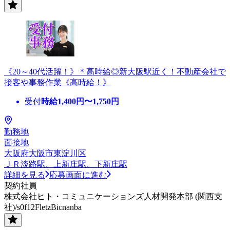
《20～40代活躍！》＊高時給◎新大阪駅近く！不動産会社で
接客や事務作業《高時給！》
受付
時給
1,400
円〜
1,750
円
勤務地
面接地
大阪府大阪市東淀川区
ＪＲ淡路駅、上新庄駅、下新庄駅
詳細を見る
応募画面に進む
契約社員
株式会社ヒト・コミュニケーションズ人材開発本部 (関西支
社)/s0f12FletzBicnanba