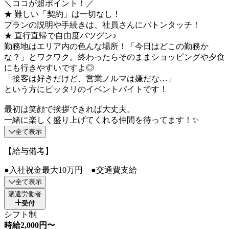
＼ココが超ポイント！／
★ 難しい「契約」は一切なし！
プランの説明や手続きは、社員さんにバトンタッチ！
★ 直行直帰で自由度バツグン♪
勤務地はエリア内の色んな場所！「今日はどこの勤務か
な？」とワクワク。終わったらそのままショッピングや夕食
にも行きやすいですよ◎
「接客は好きだけど、営業ノルマは嫌だな…」
という方にピッタリのイベントバイトです！
最初は笑顔で挨拶できれば大丈夫。
一緒に楽しく盛り上げてくれる仲間を待ってます！✨
全て表示
【給与備考】
●入社祝金最大10万円 ●交通費支給
全て表示
派遣労働者
受付
シフト制
時給2,000円〜