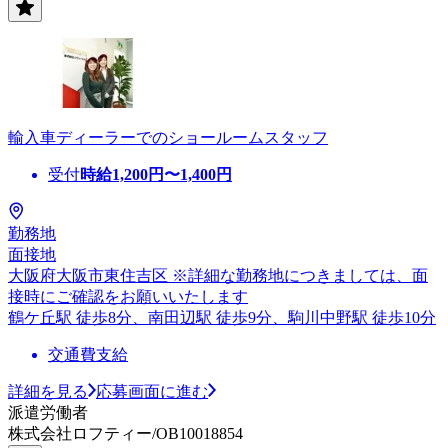
輸入車ディーラーでのショールームスタッフ
受付
時給
1,200
円〜
1,400
円
勤務地
面接地
大阪府大阪市東住吉区 ※詳細な勤務地につきましては、面
接時にご確認をお願いいたします
鶴ケ丘駅 徒歩8分、南田辺駅 徒歩9分、駒川中野駅 徒歩10分
交通費支給
詳細を見る
応募画面に進む
派遣労働者
株式会社ロフティー/OB10018854