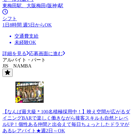
東梅田駅、大阪梅田(阪神)駅
シフト
1日8時間 週5日からOK
交通費支給
未経験OK
詳細を見る
応募画面に進む
アルバイト・パート
JIS NAMBA
【なんば最大級＊100名積極採用中！】映え空間が広がるダ
イニングBARで楽しく働きながら接客スキルも自然とレベ
ルUP！個性ある仲間と出会えて毎日ちょっとしたドラマが
あるレアバイト★週2日～OK