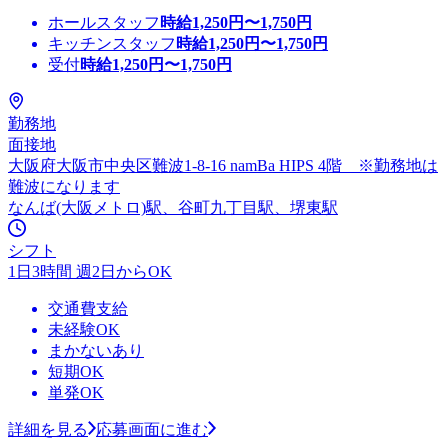
ホールスタッフ
時給
1,250
円〜
1,750
円
キッチンスタッフ
時給
1,250
円〜
1,750
円
受付
時給
1,250
円〜
1,750
円
勤務地
面接地
大阪府大阪市中央区難波1-8-16 namBa HIPS 4階 ※勤務地は
難波になります
なんば(大阪メトロ)駅、谷町九丁目駅、堺東駅
シフト
1日3時間 週2日からOK
交通費支給
未経験OK
まかないあり
短期OK
単発OK
詳細を見る
応募画面に進む