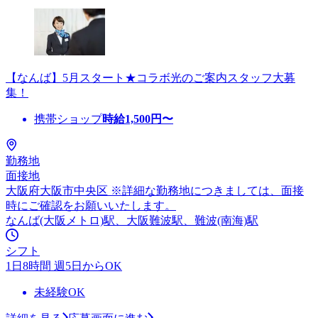
【なんば】5月スタート★コラボ光のご案内スタッフ大募
集！
携帯ショップ
時給
1,500
円〜
勤務地
面接地
大阪府大阪市中央区 ※詳細な勤務地につきましては、面接
時にご確認をお願いいたします。
なんば(大阪メトロ)駅、大阪難波駅、難波(南海)駅
シフト
1日8時間 週5日からOK
未経験OK