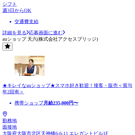
シフト
週3日からOK
交通費支給
詳細を見る
応募画面に進む
auショップ 天六(株式会社アクセスブリッジ)
★キレイなauショップ★スマホ好き歓迎！接客・販売＜賞与
年2回有＞
携帯ショップ
月給
235,000
円〜
勤務地
面接地
大阪府大阪市北区天神橋6-6-11 エレガントビル1F