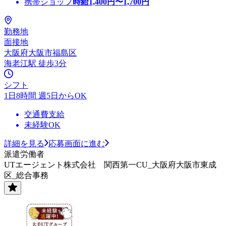
携帯ショップ
時給
1,400
円〜
1,700
円
勤務地
面接地
大阪府大阪市福島区
海老江駅 徒歩3分
シフト
1日8時間 週5日からOK
交通費支給
未経験OK
詳細を見る
応募画面に進む
派遣労働者
UTエージェント株式会社 関西第一CU_大阪府大阪市東成
区_総合事務