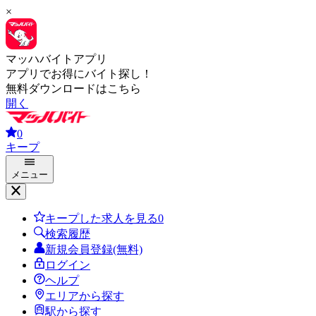
×
マッハバイトアプリ
アプリでお得にバイト探し！
無料ダウンロードはこちら
開く
0
キープ
メニュー
キープした求人を見る
0
検索履歴
新規会員登録(無料)
ログイン
ヘルプ
エリアから探す
駅から探す