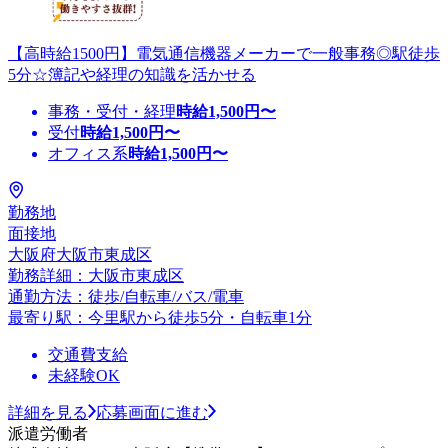
【高時給1500円】電気通信機器メーカーで一般事務◎駅徒歩
5分☆簿記や経理の知識を活かせる
事務・受付・経理
時給
1,500
円〜
受付
時給
1,500
円〜
オフィス系
時給
1,500
円〜
勤務地
面接地
大阪府大阪市東成区
勤務詳細：大阪市東成区
通勤方法：徒歩/自転車/バス/電車
最寄り駅：今里駅から徒歩5分・自転車1分
交通費支給
未経験OK
詳細を見る
応募画面に進む
派遣労働者