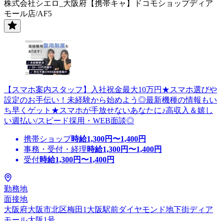
株式会社シエロ_大阪府【携帯キャ】ドコモショップディア
モール店/AF5
【スマホ案内スタッフ】入社祝金最大10万円★スマホ選びや
設定のお手伝い！未経験から始めよう◎最新機種の情報もい
ち早くゲット★スマホが手放せないあなたに♪高収入＆嬉し
い週払い/スピード採用・WEB面談◎
携帯ショップ
時給
1,300
円〜
1,400
円
事務・受付・経理
時給
1,300
円〜
1,400
円
受付
時給
1,300
円〜
1,400
円
勤務地
面接地
大阪府大阪市北区梅田1大阪駅前ダイヤモンド地下街ディア
モール大阪1号