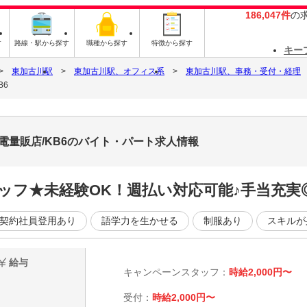
186,047件
の
す
路線・駅から探す
職種から探す
特徴から探す
キー
東加古川駅
東加古川駅、オフィス系
東加古川駅、事務・受付・経理
B6
電量販店/KB6のバイト・パート求人情報
ッフ★未経験OK！週払い対応可能♪手当充実
契約社員登用あり
語学力を生かせる
制服あり
スキルが
給与
キャンペーンスタッフ：
時給2,000円〜
受付：
時給2,000円〜