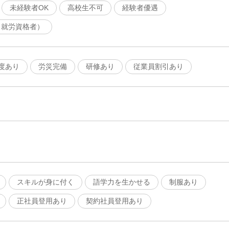
未経験者OK
高校生不可
経験者優遇
（就労資格者）
度あり
労災完備
研修あり
従業員割引あり
スキルが身に付く
語学力を生かせる
制服あり
正社員登用あり
契約社員登用あり