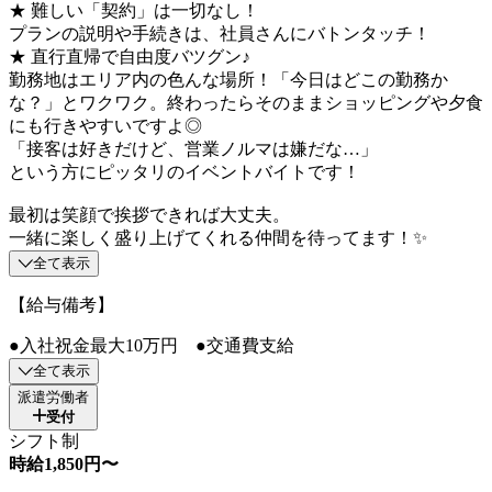
★ 難しい「契約」は一切なし！
プランの説明や手続きは、社員さんにバトンタッチ！
★ 直行直帰で自由度バツグン♪
勤務地はエリア内の色んな場所！「今日はどこの勤務か
な？」とワクワク。終わったらそのままショッピングや夕食
にも行きやすいですよ◎
「接客は好きだけど、営業ノルマは嫌だな…」
という方にピッタリのイベントバイトです！
最初は笑顔で挨拶できれば大丈夫。
一緒に楽しく盛り上げてくれる仲間を待ってます！✨
全て表示
【給与備考】
●入社祝金最大10万円 ●交通費支給
全て表示
派遣労働者
受付
シフト制
時給1,850円〜