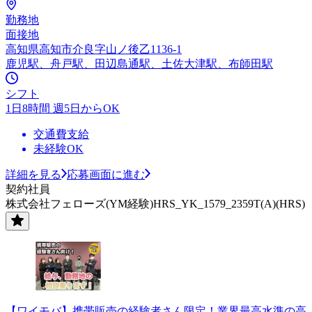
勤務地
面接地
高知県高知市介良字山ノ後乙1136-1
鹿児駅、舟戸駅、田辺島通駅、土佐大津駅、布師田駅
シフト
1日8時間 週5日からOK
交通費支給
未経験OK
詳細を見る
応募画面に進む
契約社員
株式会社フェローズ(YM経験)HRS_YK_1579_2359T(A)(HRS)
【ワイモバ】携帯販売の経験者さん限定！業界最高水準の高