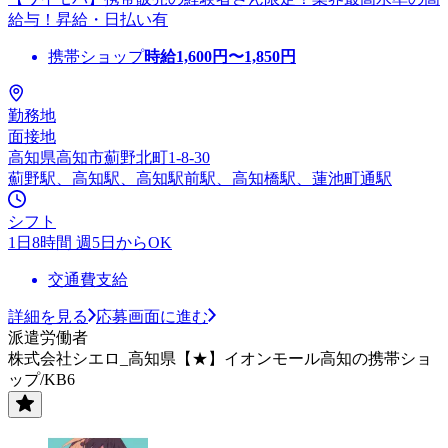
給与！昇給・日払い有
携帯ショップ
時給
1,600
円〜
1,850
円
勤務地
面接地
高知県高知市薊野北町1-8-30
薊野駅、高知駅、高知駅前駅、高知橋駅、蓮池町通駅
シフト
1日8時間 週5日からOK
交通費支給
詳細を見る
応募画面に進む
派遣労働者
株式会社シエロ_高知県【★】イオンモール高知の携帯ショ
ップ/KB6