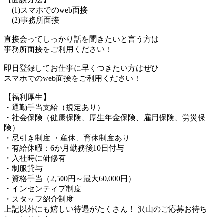
(1)スマホでのweb面接
(2)事務所面接
直接会ってしっかり話を聞きたいと言う方は
事務所面接をご利用ください！
即日登録してお仕事に早くつきたい方はぜひ
スマホでのweb面接をご利用ください！
【福利厚生】
・通勤手当支給（規定あり）
・社会保険（健康保険、厚生年金保険、雇用保険、労災保
険）
・忌引き制度 ・産休、育休制度あり
・有給休暇：6か月勤務後10日付与
・入社時に研修有
・制服貸与
・資格手当（2,500円～最大60,000円）
・インセンティブ制度
・スタッフ紹介制度
上記以外にも嬉しい待遇がたくさん！ 沢山のご応募お待ち