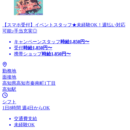
【スマホ受付】イベントスタッフ★未経験OK！週払い対応
可能♪手当充実◎
キャンペーンスタッフ
時給
1,850
円〜
受付
時給
1,850
円〜
携帯ショップ
時給
1,850
円〜
勤務地
面接地
高知県高知市秦南町1丁目
高知駅
シフト
1日8時間 週4日からOK
交通費支給
未経験OK