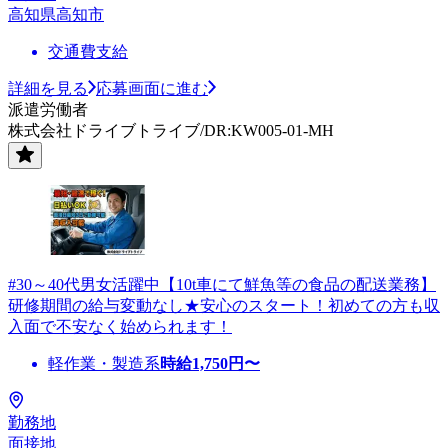
高知県高知市
交通費支給
詳細を見る
応募画面に進む
派遣労働者
株式会社ドライブトライブ/DR:KW005-01-MH
#30～40代男女活躍中【10t車にて鮮魚等の食品の配送業務】
研修期間の給与変動なし★安心のスタート！初めての方も収
入面で不安なく始められます！
軽作業・製造系
時給
1,750
円〜
勤務地
面接地