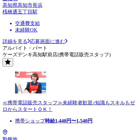
高知県高知市長浜
桟橋通五丁目駅
交通費支給
未経験OK
詳細を見る
応募画面に進む
アルバイト・パート
ケーズデンキ高知駅前店(携帯電話販売スタッフ)
≪携帯電話販売スタッフ≫未経験者歓迎♪知識もスキルもゼ
ロからスタートＯＫ！
携帯ショップ
時給
1,440
円〜
1,540
円
勤務地