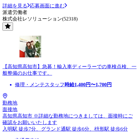
詳細を見る
応募画面に進む
派遣労働者
株式会社レソリューション(52318)
【高知県高知市】急募！輸入車ディーラーでの車検点検、一
般整備のお仕事です。
修理・メンテスタッフ
時給
1,400
円〜
1,700
円
勤務地
面接地
高知県高知市 ※詳細な勤務地につきましては、面接時にご
確認をお願いいたします
入明駅 徒歩7分、グランド通駅 徒歩6分、枡形駅 徒歩6分