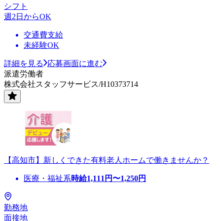
シフト
週2日からOK
交通費支給
未経験OK
詳細を見る
応募画面に進む
派遣労働者
株式会社スタッフサービス/H10373714
【高知市】新しくできた有料老人ホームで働きませんか？
医療・福祉系
時給
1,111
円〜
1,250
円
勤務地
面接地