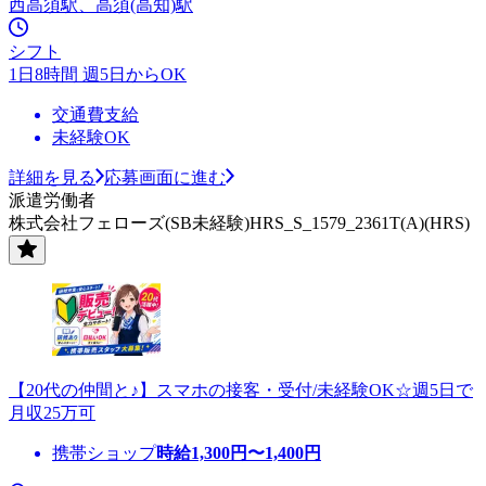
西高須駅、高須(高知)駅
シフト
1日8時間 週5日からOK
交通費支給
未経験OK
詳細を見る
応募画面に進む
派遣労働者
株式会社フェローズ(SB未経験)HRS_S_1579_2361T(A)(HRS)
【20代の仲間と♪】スマホの接客・受付/未経験OK☆週5日で
月収25万可
携帯ショップ
時給
1,300
円〜
1,400
円