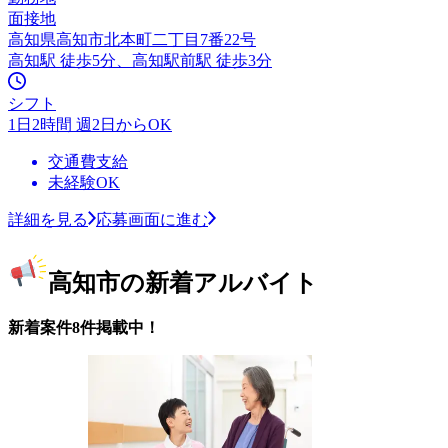
面接地
高知県高知市北本町二丁目7番22号
高知駅 徒歩5分、高知駅前駅 徒歩3分
シフト
1日2時間 週2日からOK
交通費支給
未経験OK
詳細を見る
応募画面に進む
高知市の新着アルバイト
新着案件8件掲載中！