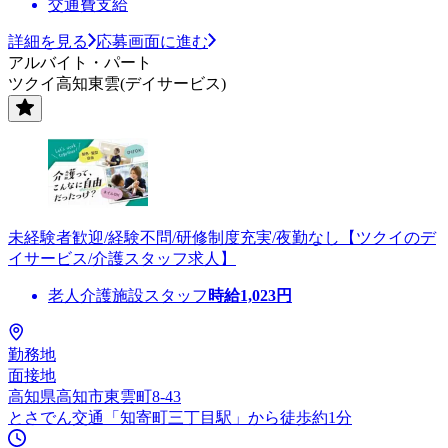
交通費支給
詳細を見る
応募画面に進む
アルバイト・パート
ツクイ高知東雲(デイサービス)
未経験者歓迎/経験不問/研修制度充実/夜勤なし【ツクイのデ
イサービス/介護スタッフ求人】
老人介護施設スタッフ
時給
1,023
円
勤務地
面接地
高知県高知市東雲町8-43
とさでん交通「知寄町三丁目駅」から徒歩約1分