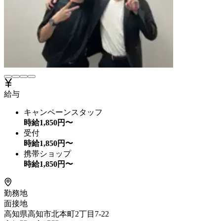
給与
キャンペーンスタッフ
時給
1,850
円〜
受付
時給
1,850
円〜
携帯ショップ
時給
1,850
円〜
勤務地
面接地
高知県高知市北本町2丁目7-22