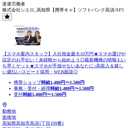
派遣労働者
株式会社シエロ_高知県【携帯キャ】ソフトバンク高須/AF5
【スマホ案内スタッフ】入社祝金最大10万円★スマホ選びや
設定のお手伝い！未経験から始めよう◎最新機種の情報もい
ち早くゲット★スマホが手放せないあなたに♪高収入＆嬉し
い週払い/スピード採用・WEB面談◎
携帯ショップ
時給
1,400
円〜
1,500
円
事務・受付・経理
時給
1,400
円〜
1,500
円
受付
時給
1,400
円〜
1,500
円
勤務地
面接地
高知県高知市高須1丁目109番1