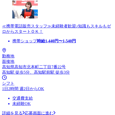
≪携帯電話販売スタッフ≫未経験者歓迎♪知識もスキルもゼ
ロからスタートＯＫ！
携帯ショップ
時給
1,440
円〜
1,540
円
勤務地
面接地
高知県高知市北本町二丁目7番22号
高知駅 徒歩5分、高知駅前駅 徒歩3分
シフト
1日2時間 週2日からOK
交通費支給
未経験OK
詳細を見る
応募画面に進む