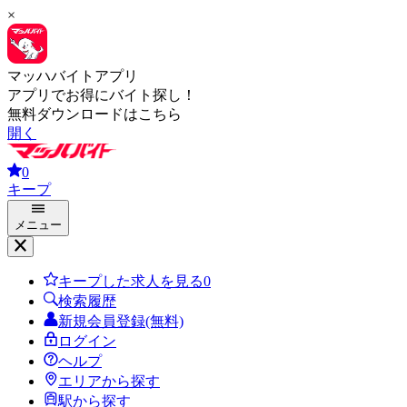
×
マッハバイトアプリ
アプリでお得にバイト探し！
無料ダウンロードはこちら
開く
0
キープ
メニュー
キープした求人を見る
0
検索履歴
新規会員登録(無料)
ログイン
ヘルプ
エリアから探す
駅から探す