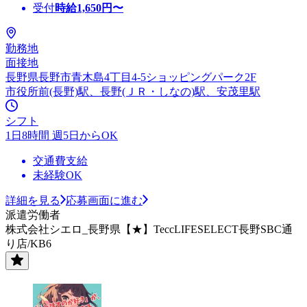
受付
時給
1,650
円〜
勤務地
面接地
長野県長野市青木島4丁目4-5ショッピングパーク2F
市役所前(長野)駅、長野(ＪＲ・しなの)駅、安茂里駅
シフト
1日8時間 週5日からOK
交通費支給
未経験OK
詳細を見る
応募画面に進む
派遣労働者
株式会社シエロ_長野県【★】TeccLIFESELECT長野SBC通
り店/KB6