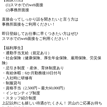
(1)スマホでのweb面接
(2)事務所面接
直接会ってしっかり話を聞きたいと言う方は
事務所面接をご利用ください！
即日登録してお仕事に早くつきたい方はぜひ
スマホでのweb面接をご利用ください！
【福利厚生】
・通勤手当支給（規定あり）
・社会保険（健康保険、厚生年金保険、雇用保険、労災保
険）
・忌引き制度 ・産休、育休制度あり
・有給休暇：6か月勤務後10日付与
・入社時に研修有
・制服貸与
・資格手当（2,500円～最大60,000円）
・インセンティブ制度
・スタッフ紹介制度
上記以外にも嬉しい待遇がたくさん！ 沢山のご応募お待ち