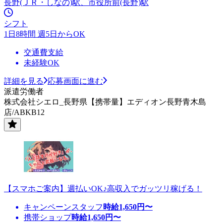
長野(ＪＲ・しなの)駅、市役所前(長野)駅
シフト
1日8時間 週5日からOK
交通費支給
未経験OK
詳細を見る
応募画面に進む
派遣労働者
株式会社シエロ_長野県【携帯量】エディオン長野青木島
店/ABKB12
【スマホご案内】週払いOK♪高収入でガッツリ稼げる！
キャンペーンスタッフ
時給
1,650
円〜
携帯ショップ
時給
1,650
円〜