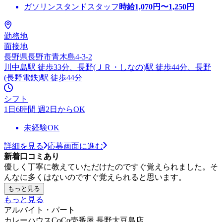
ガソリンスタンドスタッフ
時給
1,070
円〜
1,250
円
勤務地
面接地
長野県長野市青木島4-3-2
川中島駅 徒歩33分、長野(ＪＲ・しなの)駅 徒歩44分、長野
(長野電鉄)駅 徒歩44分
シフト
1日6時間 週2日からOK
未経験OK
詳細を見る
応募画面に進む
新着口コミあり
優しく丁寧に教えていただけたのですぐ覚えられました。そ
んなに多くはないのですぐ覚えられると思います。
もっと見る
もっと見る
アルバイト・パート
カレーハウスCoCo壱番屋 長野大豆島店