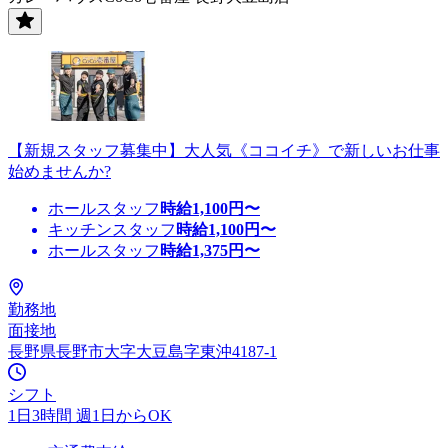
【新規スタッフ募集中】大人気《ココイチ》で新しいお仕事
始めませんか?
ホールスタッフ
時給
1,100
円〜
キッチンスタッフ
時給
1,100
円〜
ホールスタッフ
時給
1,375
円〜
勤務地
面接地
長野県長野市大字大豆島字東沖4187-1
シフト
1日3時間 週1日からOK