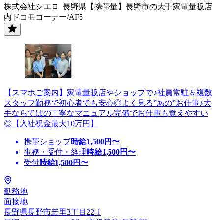
株式会社シエロ_長野県【携帯量】長野市の大手家電量販店
内ドコモコーナー/AF5
【スマホご案内】家電量販店やショップで♪社員常駐＆複数
スタッフ勤務で初心者でも安心◎よく見る”あの”お仕事♪大
手ならではの丁寧なマニュアル完備でお仕事も覚えやすい
◎【入社祝金最大10万円】
携帯ショップ
時給
1,500
円〜
事務・受付・経理
時給
1,500
円〜
受付
時給
1,500
円〜
勤務地
面接地
長野県長野市若里3丁目22-1