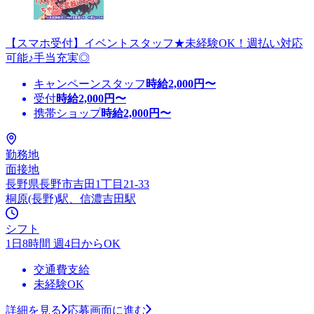
【スマホ受付】イベントスタッフ★未経験OK！週払い対応
可能♪手当充実◎
キャンペーンスタッフ
時給
2,000
円〜
受付
時給
2,000
円〜
携帯ショップ
時給
2,000
円〜
勤務地
面接地
長野県長野市吉田1丁目21-33
桐原(長野)駅、信濃吉田駅
シフト
1日8時間 週4日からOK
交通費支給
未経験OK
詳細を見る
応募画面に進む