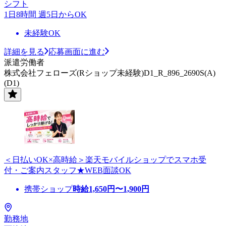
シフト
1日8時間 週5日からOK
未経験OK
詳細を見る
応募画面に進む
派遣労働者
株式会社フェローズ(Rショップ未経験)D1_R_896_2690S(A)
(D1)
＜日払いOK×高時給＞楽天モバイルショップでスマホ受
付・ご案内スタッフ★WEB面談OK
携帯ショップ
時給
1,650
円〜
1,900
円
勤務地