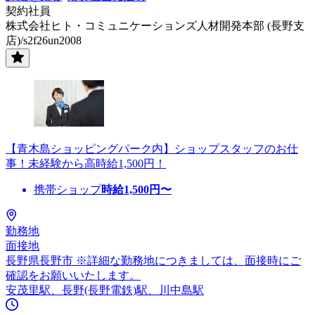
契約社員
株式会社ヒト・コミュニケーションズ人材開発本部 (長野支
店)/s2f26un2008
【青木島ショッピングパーク内】ショップスタッフのお仕
事！未経験から高時給1,500円！
携帯ショップ
時給
1,500
円〜
勤務地
面接地
長野県長野市 ※詳細な勤務地につきましては、面接時にご
確認をお願いいたします。
安茂里駅、長野(長野電鉄)駅、川中島駅