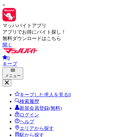
×
マッハバイトアプリ
アプリでお得にバイト探し！
無料ダウンロードはこちら
開く
0
キープ
メニュー
キープした求人を見る
0
検索履歴
新規会員登録(無料)
ログイン
ヘルプ
エリアから探す
駅から探す