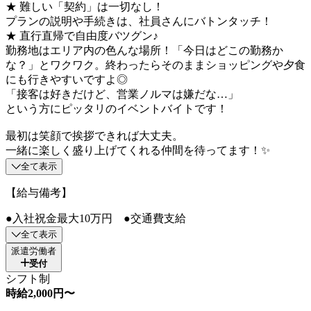
★ 難しい「契約」は一切なし！
プランの説明や手続きは、社員さんにバトンタッチ！
★ 直行直帰で自由度バツグン♪
勤務地はエリア内の色んな場所！「今日はどこの勤務か
な？」とワクワク。終わったらそのままショッピングや夕食
にも行きやすいですよ◎
「接客は好きだけど、営業ノルマは嫌だな…」
という方にピッタリのイベントバイトです！
最初は笑顔で挨拶できれば大丈夫。
一緒に楽しく盛り上げてくれる仲間を待ってます！✨
全て表示
【給与備考】
●入社祝金最大10万円 ●交通費支給
全て表示
派遣労働者
受付
シフト制
時給2,000円〜