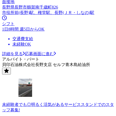
面接地
長野県長野市鶴賀南千歳町826
市役所前(長野)駅、権堂駅、長野(ＪＲ・しなの)駅
シフト
1日8時間 週5日からOK
交通費支給
未経験OK
詳細を見る
応募画面に進む
アルバイト・パート
貝印石油株式会社長野支店 セルフ青木島給油所
未経験者でも◎明るく活気があるサービススタンドでのスタ
ッフ募集!