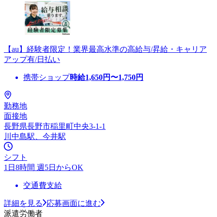
【au】経験者限定！業界最高水準の高給与/昇給・キャリア
アップ有/日払い
携帯ショップ
時給
1,650
円〜
1,750
円
勤務地
面接地
長野県長野市稲里町中央3-1-1
川中島駅、今井駅
シフト
1日8時間 週5日からOK
交通費支給
詳細を見る
応募画面に進む
派遣労働者