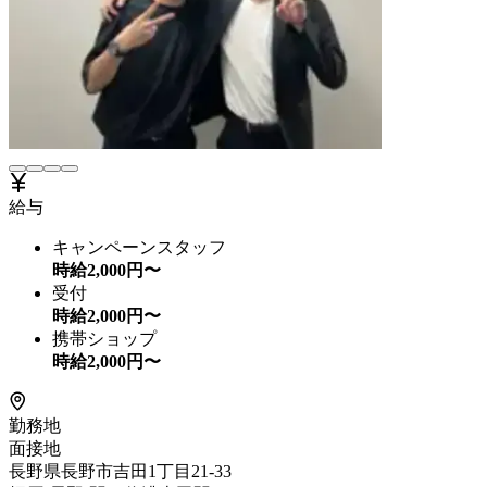
給与
キャンペーンスタッフ
時給
2,000
円〜
受付
時給
2,000
円〜
携帯ショップ
時給
2,000
円〜
勤務地
面接地
長野県長野市吉田1丁目21-33