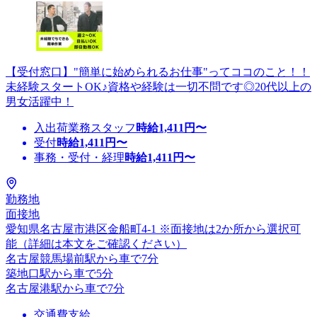
【受付窓口】"簡単に始められるお仕事"ってココのこと！！
未経験スタートOK♪資格や経験は一切不問です◎20代以上の
男女活躍中！
入出荷業務スタッフ
時給
1,411
円〜
受付
時給
1,411
円〜
事務・受付・経理
時給
1,411
円〜
勤務地
面接地
愛知県名古屋市港区金船町4-1 ※面接地は2か所から選択可
能（詳細は本文をご確認ください）
名古屋競馬場前駅から車で7分
築地口駅から車で5分
名古屋港駅から車で7分
交通費支給