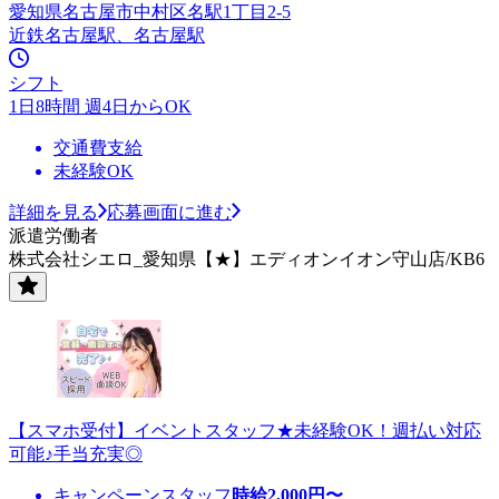
愛知県名古屋市中村区名駅1丁目2-5
近鉄名古屋駅、名古屋駅
シフト
1日8時間 週4日からOK
交通費支給
未経験OK
詳細を見る
応募画面に進む
派遣労働者
株式会社シエロ_愛知県【★】エディオンイオン守山店/KB6
【スマホ受付】イベントスタッフ★未経験OK！週払い対応
可能♪手当充実◎
キャンペーンスタッフ
時給
2,000
円〜