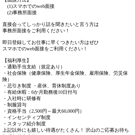
(1)スマホでのweb面接
(2)事務所面接
直接会ってしっかり話を聞きたいと言う方は
事務所面接をご利用ください！
即日登録してお仕事に早くつきたい方はぜひ
スマホでのweb面接をご利用ください！
【福利厚生】
・通勤手当支給（規定あり）
・社会保険（健康保険、厚生年金保険、雇用保険、労災保
険）
・忌引き制度 ・産休、育休制度あり
・有給休暇：6か月勤務後10日付与
・入社時に研修有
・制服貸与
・資格手当（2,500円～最大60,000円）
・インセンティブ制度
・スタッフ紹介制度
上記以外にも嬉しい待遇がたくさん！ 沢山のご応募お待ち