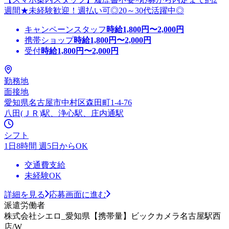
週間★未経験歓迎！週払い可◎20～30代活躍中◎
キャンペーンスタッフ
時給
1,800
円〜
2,000
円
携帯ショップ
時給
1,800
円〜
2,000
円
受付
時給
1,800
円〜
2,000
円
勤務地
面接地
愛知県名古屋市中村区森田町1-4-76
八田(ＪＲ)駅、浄心駅、庄内通駅
シフト
1日8時間 週5日からOK
交通費支給
未経験OK
詳細を見る
応募画面に進む
派遣労働者
株式会社シエロ_愛知県【携帯量】ビックカメラ名古屋駅西
店/W