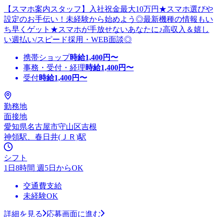
【スマホ案内スタッフ】入社祝金最大10万円★スマホ選びや
設定のお手伝い！未経験から始めよう◎最新機種の情報もい
ち早くゲット★スマホが手放せないあなたに♪高収入＆嬉し
い週払い/スピード採用・WEB面談◎
携帯ショップ
時給
1,400
円〜
事務・受付・経理
時給
1,400
円〜
受付
時給
1,400
円〜
勤務地
面接地
愛知県名古屋市守山区吉根
神領駅、春日井(ＪＲ)駅
シフト
1日8時間 週5日からOK
交通費支給
未経験OK
詳細を見る
応募画面に進む