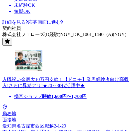
未経験OK
短期OK
詳細を見る
応募画面に進む
契約社員
株式会社フェローズ(D経験)NGY_DK_1061_1440T(A)(NGY)
入職祝い金最大10万円支給！【ドコモ】業界経験者向け高収
入!さらに昇給アリ!★20～30代活躍中★
携帯ショップ
時給
1,600
円〜
1,700
円
勤務地
面接地
愛知県名古屋市西区堀越2-1-29