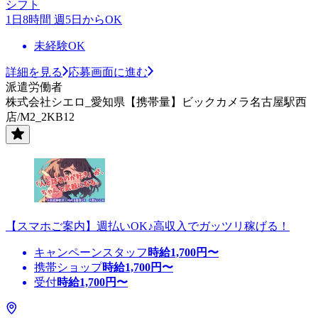
シフト
1日8時間 週5日からOK
未経験OK
詳細を見る
応募画面に進む
派遣労働者
株式会社シエロ_愛知県【携帯量】ビックカメラ名古屋駅西
店/M2_2KB12
【スマホご案内】週払いOK♪高収入でガッツリ稼げる！
キャンペーンスタッフ
時給
1,700
円〜
携帯ショップ
時給
1,700
円〜
受付
時給
1,700
円〜