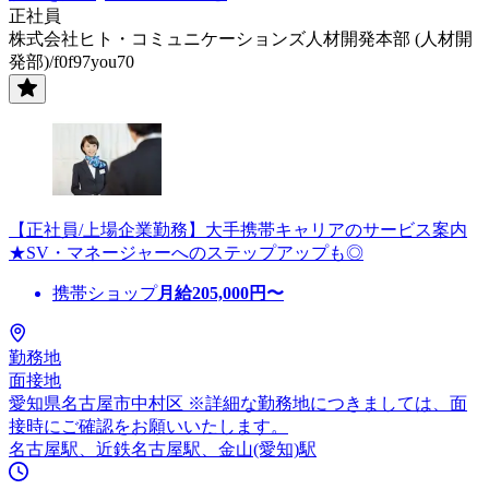
正社員
株式会社ヒト・コミュニケーションズ人材開発本部 (人材開
発部)/f0f97you70
【正社員/上場企業勤務】大手携帯キャリアのサービス案内
★SV・マネージャーへのステップアップも◎
携帯ショップ
月給
205,000
円〜
勤務地
面接地
愛知県名古屋市中村区 ※詳細な勤務地につきましては、面
接時にご確認をお願いいたします。
名古屋駅、近鉄名古屋駅、金山(愛知)駅