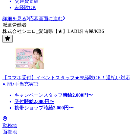
交通費支給
未経験OK
詳細を見る
応募画面に進む
派遣労働者
株式会社シエロ_愛知県【★】LABI名古屋/KB6
【スマホ受付】イベントスタッフ★未経験OK！週払い対応
可能♪手当充実◎
キャンペーンスタッフ
時給
2,000
円〜
受付
時給
2,000
円〜
携帯ショップ
時給
2,000
円〜
勤務地
面接地