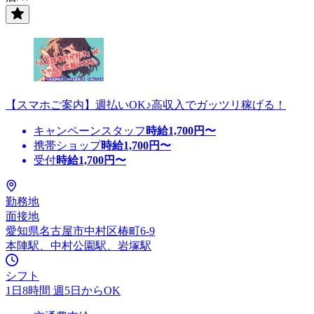
【スマホご案内】週払いOK♪高収入でガッツリ稼げる！
キャンペーンスタッフ
時給
1,700
円〜
携帯ショップ
時給
1,700
円〜
受付
時給
1,700
円〜
勤務地
面接地
愛知県名古屋市中村区椿町6-9
本陣駅、中村公園駅、岩塚駅
シフト
1日8時間 週5日からOK