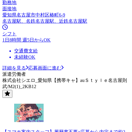
勤務地
面接地
愛知県名古屋市中村区椿町6-9
名古屋駅、名鉄名古屋駅、近鉄名古屋駅
シフト
1日8時間 週5日からOK
交通費支給
未経験OK
詳細を見る
応募画面に進む
派遣労働者
株式会社シエロ_愛知県【携帯キャ】auＳｔｙｌｅ名古屋則
武/M2(1)_2KB12
【スマホ案内スタッフ】履歴書不要×応募から内定まで約2