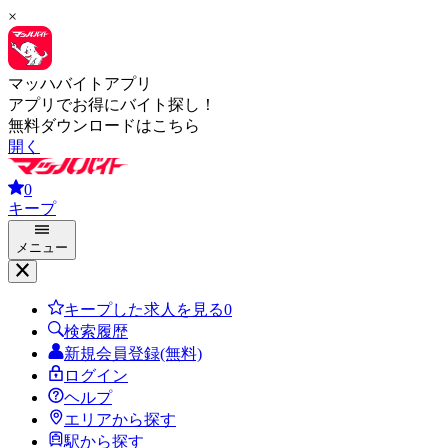
×
マッハバイトアプリ
アプリでお得にバイト探し！
無料ダウンロードはこちら
開く
0
キープ
メニュー
キープした求人を見る
0
検索履歴
新規会員登録(無料)
ログイン
ヘルプ
エリアから探す
駅から探す