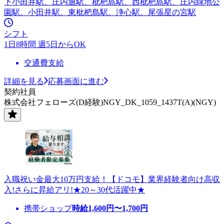
下小田井駅、庄内通駅、枇杷島駅、西枇杷島駅、庄内緑地公
園駅、小田井駅、東枇杷島駅、浄心駅、尾張星の宮駅
シフト
1日8時間 週5日からOK
交通費支給
詳細を見る
応募画面に進む
契約社員
株式会社フェローズ(D経験)NGY_DK_1059_1437T(A)(NGY)
入職祝い金最大10万円支給！【ドコモ】業界経験者向け高収
入!さらに昇給アリ!★20～30代活躍中★
携帯ショップ
時給
1,600
円〜
1,700
円