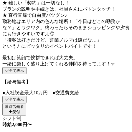
★ 難しい「契約」は一切なし！
プランの説明や手続きは、社員さんにバトンタッチ！
★ 直行直帰で自由度バツグン♪
勤務地はエリア内の色んな場所！「今日はどこの勤務か
な？」とワクワク。終わったらそのままショッピングや夕食
にも行きやすいですよ◎
「接客は好きだけど、営業ノルマは嫌だな…」
という方にピッタリのイベントバイトです！
最初は笑顔で挨拶できれば大丈夫。
一緒に楽しく盛り上げてくれる仲間を待ってます！✨
全て表示
【給与備考】
●入社祝金最大10万円 ●交通費支給
全て表示
派遣労働者
受付
シフト制
時給2,000円〜