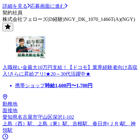
詳細を見る
応募画面に進む
契約社員
株式会社フェローズ(D経験)NGY_DK_1070_1466T(A)(NGY)
入職祝い金最大10万円支給！【ドコモ】業界経験者向け高収
入!さらに昇給アリ!★20～30代活躍中★
携帯ショップ
時給
1,600
円〜
1,700
円
勤務地
面接地
愛知県名古屋市守山区深沢1-102
上島（西）駅、上島（東）駅、吉根駅、春日井(ＪＲ)駅、神
領駅