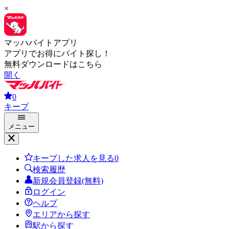
×
マッハバイトアプリ
アプリでお得にバイト探し！
無料ダウンロードはこちら
開く
0
キープ
メニュー
キープした求人を見る
0
検索履歴
新規会員登録(無料)
ログイン
ヘルプ
エリアから探す
駅から探す