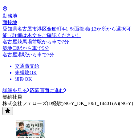
勤務地
面接地
愛知県名古屋市港区金船町4-1 ※面接地は2か所から選択可
能（詳細は本文をご確認ください）
名古屋競馬場前駅から車で7分
築地口駅から車で5分
名古屋港駅から車で7分
交通費支給
未経験OK
短期OK
詳細を見る
応募画面に進む
契約社員
株式会社フェローズ(D経験)NGY_DK_1061_1440T(A)(NGY)