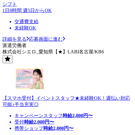
シフト
1日8時間 週5日からOK
交通費支給
未経験OK
詳細を見る
応募画面に進む
派遣労働者
株式会社シエロ_愛知県【★】LABI名古屋/KB6
【スマホ受付】イベントスタッフ★未経験OK！週払い対応
可能♪手当充実◎
キャンペーンスタッフ
時給
2,000
円〜
受付
時給
2,000
円〜
携帯ショップ
時給
2,000
円〜