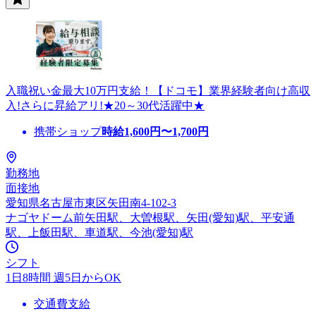
入職祝い金最大10万円支給！【ドコモ】業界経験者向け高収
入!さらに昇給アリ!★20～30代活躍中★
携帯ショップ
時給
1,600
円〜
1,700
円
勤務地
面接地
愛知県名古屋市東区矢田南4-102-3
ナゴヤドーム前矢田駅、大曽根駅、矢田(愛知)駅、平安通
駅、上飯田駅、車道駅、今池(愛知)駅
シフト
1日8時間 週5日からOK
交通費支給