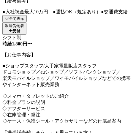
【給与備考】
●入社祝金最大10万円 ●週払OK（規定あり）●交通費支給
全て表示
派遣労働者
受付
シフト制
時給1,800円〜
【お仕事内容】
■ショップスタッフ/大手家電量販店スタッフ
ドコモショップ／auショップ／ソフトバンクショップ／
楽天モバイルショップ／ワイモバイルショップなどでの携帯
やインターネット販売業務
◇スマホ・タブレットのご紹介
◇料金プランの説明
◇アフターサービス
◇在庫管理・発注
◇ケース・保護シール・アクセサリーなどの付属品案内
「携帯販売難しそう…」と思っている方！