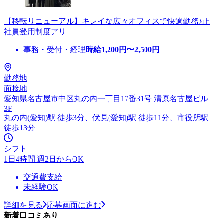
【移転リニューアル】キレイな広々オフィスで快適勤務♪正
社員登用制度アリ
事務・受付・経理
時給
1,200
円〜
2,500
円
勤務地
面接地
愛知県名古屋市中区丸の内一丁目17番31号 清原名古屋ビル
3F
丸の内(愛知)駅 徒歩3分、伏見(愛知)駅 徒歩11分、市役所駅
徒歩13分
シフト
1日4時間 週2日からOK
交通費支給
未経験OK
詳細を見る
応募画面に進む
新着口コミあり