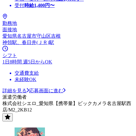
受付
時給
1,400
円〜
勤務地
面接地
愛知県名古屋市守山区吉根
神領駅、春日井(ＪＲ)駅
シフト
1日8時間 週5日からOK
交通費支給
未経験OK
詳細を見る
応募画面に進む
派遣労働者
株式会社シエロ_愛知県【携帯量】ビックカメラ名古屋駅西
店/M2_2KB12