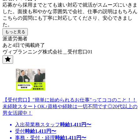
応募から採用までとても速い対応で就活がスムーズにいきま
した。面接も和やかな雰囲気で会社、仕事の説明はもちろん
こちらの質問にも丁寧に対応してくださり、安心できまし
た。
もっと見る
派遣労働者
あと4日で掲載終了
ヴィプランニング株式会社＿受付窓口01
【受付窓口】"簡単に始められるお仕事"ってココのこと！！
未経験スタートOK♪資格や経験は一切不問です◎20代以上の
男女活躍中！
入出荷業務スタッフ
時給
1,411
円〜
受付
時給
1,411
円〜
事務・受付・経理
時給
1,411
円〜