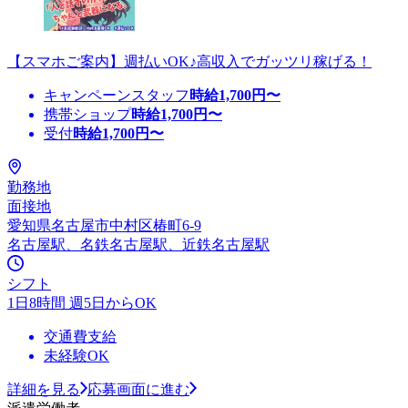
【スマホご案内】週払いOK♪高収入でガッツリ稼げる！
キャンペーンスタッフ
時給
1,700
円〜
携帯ショップ
時給
1,700
円〜
受付
時給
1,700
円〜
勤務地
面接地
愛知県名古屋市中村区椿町6-9
名古屋駅、名鉄名古屋駅、近鉄名古屋駅
シフト
1日8時間 週5日からOK
交通費支給
未経験OK
詳細を見る
応募画面に進む