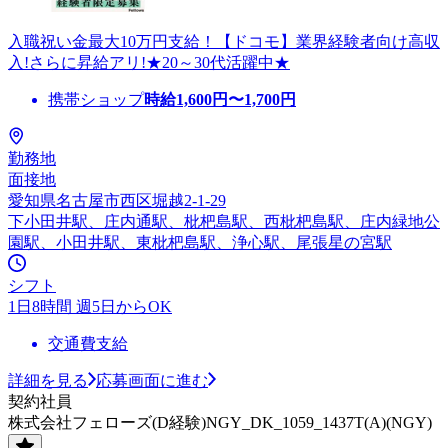
入職祝い金最大10万円支給！【ドコモ】業界経験者向け高収
入!さらに昇給アリ!★20～30代活躍中★
携帯ショップ
時給
1,600
円〜
1,700
円
勤務地
面接地
愛知県名古屋市西区堀越2-1-29
下小田井駅、庄内通駅、枇杷島駅、西枇杷島駅、庄内緑地公
園駅、小田井駅、東枇杷島駅、浄心駅、尾張星の宮駅
シフト
1日8時間 週5日からOK
交通費支給
詳細を見る
応募画面に進む
契約社員
株式会社フェローズ(D経験)NGY_DK_1059_1437T(A)(NGY)