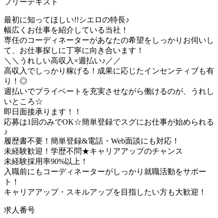
フリーテキスト
最初に知ってほしい!!シエロの特長♪
幅広くお仕事を紹介している当社！
専任のコーディネーターがあなたの希望をしっかりお伺いし
て、お仕事探しに丁寧に向き合います！
＼＼うれしい高収入×週払い♪／／
高収入でしっかり稼げる！成果に応じたインセンティブも有
り！◎
週払いでプライベートを充実させながら働けるのが、うれし
いところ☆
即日面接承ります！！
応募は1回のみでOK☆簡単登録でスグにお仕事が始められる
♪
履歴書不要！簡単登録&電話・Web面談にも対応！
未経験歓迎！学歴不問★キャリアアップのチャンス
未経験採用率90%以上！
入職前にもコーディネーターがしっかり就職活動をサポー
ト！
キャリアアップ・スキルアップを目指したい方も大歓迎！
求人番号