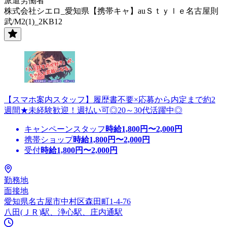
派遣労働者
株式会社シエロ_愛知県【携帯キャ】auＳｔｙｌｅ名古屋則
武/M2(1)_2KB12
【スマホ案内スタッフ】履歴書不要×応募から内定まで約2
週間★未経験歓迎！週払い可◎20～30代活躍中◎
キャンペーンスタッフ
時給
1,800
円〜
2,000
円
携帯ショップ
時給
1,800
円〜
2,000
円
受付
時給
1,800
円〜
2,000
円
勤務地
面接地
愛知県名古屋市中村区森田町1-4-76
八田(ＪＲ)駅、浄心駅、庄内通駅