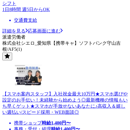
シフト
1日8時間 週5日からOK
交通費支給
詳細を見る
応募画面に進む
派遣労働者
株式会社シエロ_愛知県【携帯キャ】ソフトバンク守山吉
根/AF5(1)
【スマホ案内スタッフ】入社祝金最大10万円★スマホ選びや
設定のお手伝い！未経験から始めよう◎最新機種の情報もい
ち早くゲット★スマホが手放せないあなたに♪高収入＆嬉し
い週払い/スピード採用・WEB面談◎
携帯ショップ
時給
1,400
円〜
事務・受付・経理
時給
1,400
円〜