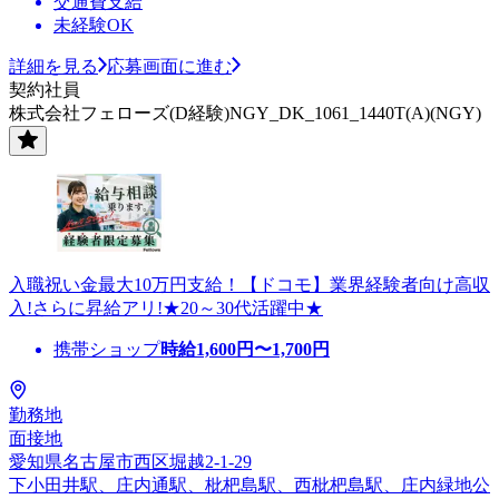
交通費支給
未経験OK
詳細を見る
応募画面に進む
契約社員
株式会社フェローズ(D経験)NGY_DK_1061_1440T(A)(NGY)
入職祝い金最大10万円支給！【ドコモ】業界経験者向け高収
入!さらに昇給アリ!★20～30代活躍中★
携帯ショップ
時給
1,600
円〜
1,700
円
勤務地
面接地
愛知県名古屋市西区堀越2-1-29
下小田井駅、庄内通駅、枇杷島駅、西枇杷島駅、庄内緑地公