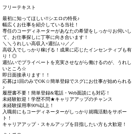
フリーテキスト
最初に知ってほしい!!シエロの特長♪
幅広くお仕事を紹介している当社！
専任のコーディネーターがあなたの希望をしっかりお伺いし
て、お仕事探しに丁寧に向き合います！
＼＼うれしい高収入×週払い♪／／
高収入でしっかり稼げる！成果に応じたインセンティブも有
り！◎
週払いでプライベートを充実させながら働けるのが、うれし
いところ☆
即日面接承ります！！
応募は1回のみでOK☆簡単登録でスグにお仕事が始められる
♪
履歴書不要！簡単登録&電話・Web面談にも対応！
未経験歓迎！学歴不問★キャリアアップのチャンス
未経験採用率90%以上！
入職前にもコーディネーターがしっかり就職活動をサポー
ト！
キャリアアップ・スキルアップを目指したい方も大歓迎！