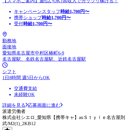
【スマホご案内】週払いOK♪高収入でガッツリ稼げる！
キャンペーンスタッフ
時給
1,700
円〜
携帯ショップ
時給
1,700
円〜
受付
時給
1,700
円〜
勤務地
面接地
愛知県名古屋市中村区椿町6-9
名古屋駅、名鉄名古屋駅、近鉄名古屋駅
シフト
1日8時間 週5日からOK
交通費支給
未経験OK
詳細を見る
応募画面に進む
派遣労働者
株式会社シエロ_愛知県【携帯キャ】auＳｔｙｌｅ名古屋則
武/M2(1)_2KB12