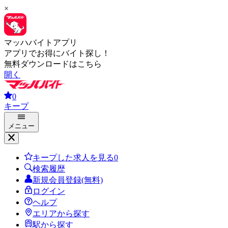
×
マッハバイトアプリ
アプリでお得にバイト探し！
無料ダウンロードはこちら
開く
0
キープ
メニュー
キープした求人を見る
0
検索履歴
新規会員登録(無料)
ログイン
ヘルプ
エリアから探す
駅から探す