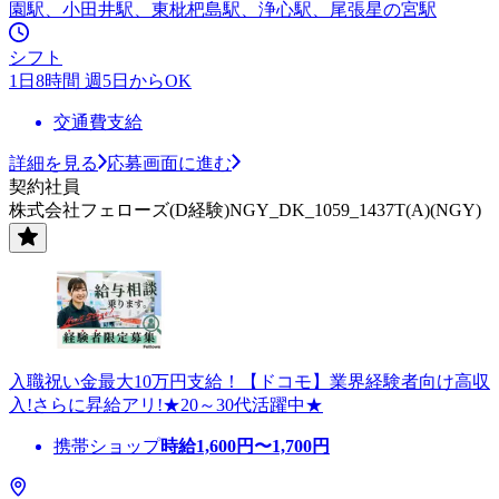
園駅、小田井駅、東枇杷島駅、浄心駅、尾張星の宮駅
シフト
1日8時間 週5日からOK
交通費支給
詳細を見る
応募画面に進む
契約社員
株式会社フェローズ(D経験)NGY_DK_1059_1437T(A)(NGY)
入職祝い金最大10万円支給！【ドコモ】業界経験者向け高収
入!さらに昇給アリ!★20～30代活躍中★
携帯ショップ
時給
1,600
円〜
1,700
円