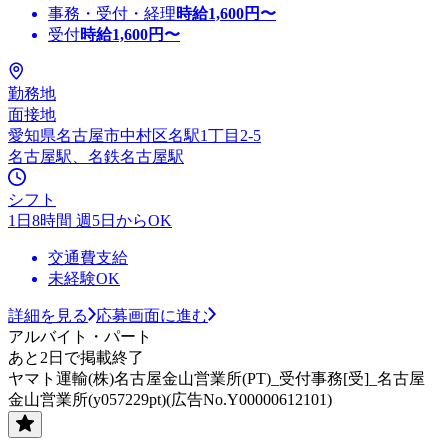
事務・受付・経理
時給
1,600
円〜
受付
時給
1,600
円〜
勤務地
面接地
愛知県名古屋市中村区名駅1丁目2-5
名古屋駅、名鉄名古屋駅
シフト
1日8時間 週5日からOK
交通費支給
未経験OK
詳細を見る
応募画面に進む
アルバイト・パート
あと2日で掲載終了
ヤマト運輸(株)名古屋金山営業所(PT)_受付事務[受]_名古屋
金山営業所(y057229pt)(広告No.Y00000612101)