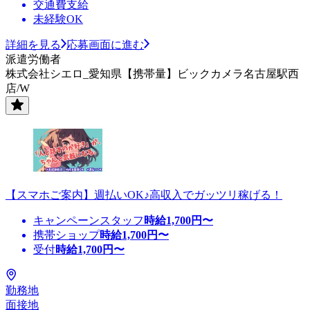
交通費支給
未経験OK
詳細を見る
応募画面に進む
派遣労働者
株式会社シエロ_愛知県【携帯量】ビックカメラ名古屋駅西
店/W
【スマホご案内】週払いOK♪高収入でガッツリ稼げる！
キャンペーンスタッフ
時給
1,700
円〜
携帯ショップ
時給
1,700
円〜
受付
時給
1,700
円〜
勤務地
面接地