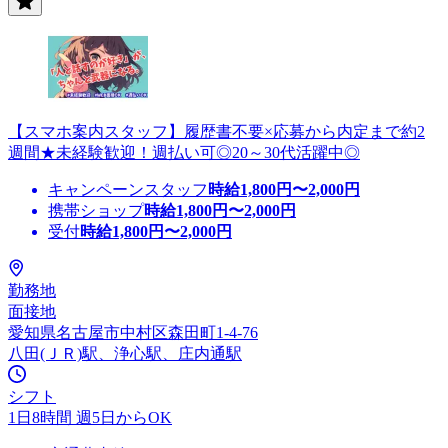
【スマホ案内スタッフ】履歴書不要×応募から内定まで約2
週間★未経験歓迎！週払い可◎20～30代活躍中◎
キャンペーンスタッフ
時給
1,800
円〜
2,000
円
携帯ショップ
時給
1,800
円〜
2,000
円
受付
時給
1,800
円〜
2,000
円
勤務地
面接地
愛知県名古屋市中村区森田町1-4-76
八田(ＪＲ)駅、浄心駅、庄内通駅
シフト
1日8時間 週5日からOK