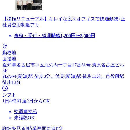
【移転リニューアル】キレイな広々オフィスで快適勤務♪正
社員登用制度アリ
事務・受付・経理
時給
1,200
円〜
2,500
円
勤務地
面接地
愛知県名古屋市中区丸の内一丁目17番31号 清原名古屋ビル
3F
丸の内(愛知)駅 徒歩3分、伏見(愛知)駅 徒歩11分、市役所駅
徒歩13分
シフト
1日4時間 週2日からOK
交通費支給
未経験OK
詳細を見る
応募画面に進む