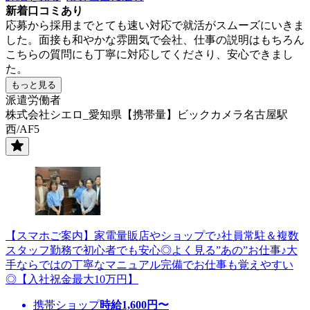
新着口コミあり
応募から採用までとても速い対応で就活がスムーズにいきま
した。面接も和やかな雰囲気で会社、仕事の説明はもちろん
こちらの質問にも丁寧に対応してくださり、安心できまし
た。
もっと見る
派遣労働者
株式会社シエロ_愛知県【携帯量】ビックカメラ名古屋駅
西/AF5
【スマホご案内】家電量販店やショップで♪社員常駐＆複数
スタッフ勤務で初心者でも安心◎よく見る”あの”お仕事♪大
手ならではの丁寧なマニュアル完備でお仕事も覚えやすい
◎【入社祝金最大10万円】
携帯ショップ
時給
1,600
円〜