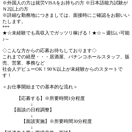
※外国人の方は就労VISAをお持ちの方 ※日本語能力試験が
Ｎ2以上の方
※詳細な勤務地につきましては、面接時にご確認をお願いい
たします。
***
★☆未経験でも高収入でガッツリ稼げる！★☆～週払い可能
♪～
◇こんな方からの応募お待ちしております◇
これまでの経歴・・・居酒屋、パチンコホールスタッフ、販
売、営業、事務など
社会人デビューOK！90％以上が未経験からのスタートで
す！
＜お仕事開始までの基本的な流れ＞
【応募する】※所要時間1分程度
↓
【面談の日程調整】
↓
【面談実施】※所要時間30分程度
↓