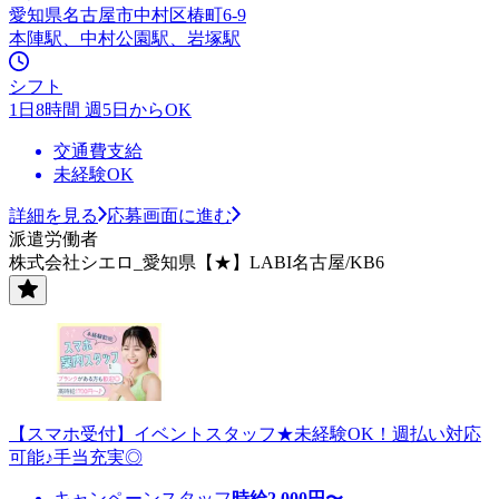
愛知県名古屋市中村区椿町6-9
本陣駅、中村公園駅、岩塚駅
シフト
1日8時間 週5日からOK
交通費支給
未経験OK
詳細を見る
応募画面に進む
派遣労働者
株式会社シエロ_愛知県【★】LABI名古屋/KB6
【スマホ受付】イベントスタッフ★未経験OK！週払い対応
可能♪手当充実◎
キャンペーンスタッフ
時給
2,000
円〜