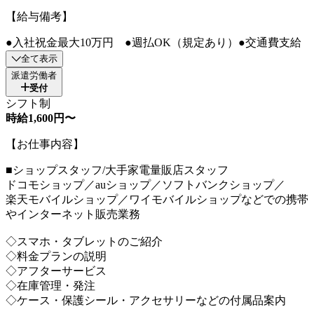
【給与備考】
●入社祝金最大10万円 ●週払OK（規定あり）●交通費支給
全て表示
派遣労働者
受付
シフト制
時給1,600円〜
【お仕事内容】
■ショップスタッフ/大手家電量販店スタッフ
ドコモショップ／auショップ／ソフトバンクショップ／
楽天モバイルショップ／ワイモバイルショップなどでの携帯
やインターネット販売業務
◇スマホ・タブレットのご紹介
◇料金プランの説明
◇アフターサービス
◇在庫管理・発注
◇ケース・保護シール・アクセサリーなどの付属品案内