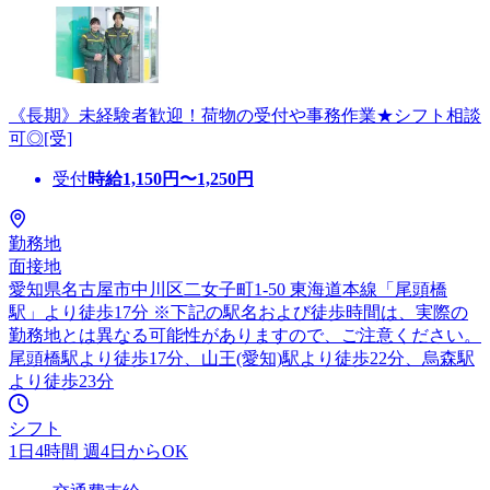
《長期》未経験者歓迎！荷物の受付や事務作業★シフト相談
可◎[受]
受付
時給
1,150
円〜
1,250
円
勤務地
面接地
愛知県名古屋市中川区二女子町1-50 東海道本線「尾頭橋
駅」より徒歩17分 ※下記の駅名および徒歩時間は、実際の
勤務地とは異なる可能性がありますので、ご注意ください。
尾頭橋駅より徒歩17分、山王(愛知)駅より徒歩22分、烏森駅
より徒歩23分
シフト
1日4時間 週4日からOK