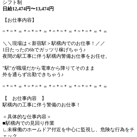
シフト制
日給12,474円〜13,474円
【お仕事内容】
=＊=＊＝＊=＊=＊＝＊=＊=＊＝＊=＊=＊＝＊＝
＼＼現場は＜新宿駅＞駅構内でのお仕事！／／
1日たったの6hでガッツリ稼げちゃう♪
夜間の駅工事に伴う駅構内警備お仕事をお任せ。
"駅"が職場だから電車から降りてそのまま
外を通らず出勤できちゃう♪
=＊=＊＝＊=＊=＊＝＊=＊=＊＝＊=＊=＊＝＊＝
【 お仕事内容 】
駅構内の工事に伴う警備のお仕事！
＜具体的な仕事内容＞
■駅構内での見回り作業
∟未稼働のホームドア付近を中心に監視し、危険な行為をチ
ェック