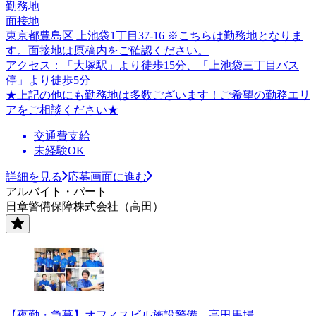
勤務地
面接地
東京都豊島区 上池袋1丁目37-16 ※こちらは勤務地となりま
す。面接地は原稿内をご確認ください。
アクセス：「大塚駅」より徒歩15分、「上池袋三丁目バス
停」より徒歩5分
★上記の他にも勤務地は多数ございます！ご希望の勤務エリ
アをご相談ください★
交通費支給
未経験OK
詳細を見る
応募画面に進む
アルバイト・パート
日章警備保障株式会社（高田）
【夜勤・急募】オフィスビル施設警備 高田馬場