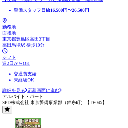
警備スタッフ
日給
16,500
円〜
26,500
円
勤務地
面接地
東京都豊島区高田3丁目
高田馬場駅 徒歩10分
シフト
週2日からOK
交通費支給
未経験OK
詳細を見る
応募画面に進む
アルバイト・パート
SPD株式会社 東京警備事業部（錦糸町）【TE045】