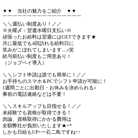
▼▼ 当社の魅力をご紹介 ▼▼
￣￣￣￣￣￣￣￣￣￣￣￣￣￣￣￣
＼＼週払い制度あり！／／
※火曜〆：翌週水曜日支払い※
頑張ったお給料は翌週にはGETできます★
月に最低でも4回訪れる給料日に
笑みがこぼれてしまいます…♪笑
給与前払い制度もご用意あり！
（ジョブペイ導入）
＼＼シフト申請は誰でも簡単に！／／
お手持ちのスマホ＆PCでシフト申請が可能に！
1週間ごとに出勤日・お休みを決められる♪
事前の電話連絡などは不要！
＼＼スキルアップも目指せる！／／
未経験でも資格が取得できる！
勿論、資格取得にかかる費用は
全額弊社が負担いたします★+*
しかも日給もUP↑一石二鳥ですね↑↑