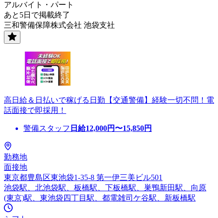
アルバイト・パート
あと5日で掲載終了
三和警備保障株式会社 池袋支社
高日給＆日払いで稼げる日勤【交通警備】経験一切不問！電
話面接で即採用！
警備スタッフ
日給
12,000
円〜
15,850
円
勤務地
面接地
東京都豊島区東池袋1-35-8 第一伊三美ビル501
池袋駅、北池袋駅、板橋駅、下板橋駅、巣鴨新田駅、向原
(東京)駅、東池袋四丁目駅、都電雑司ケ谷駅、新板橋駅