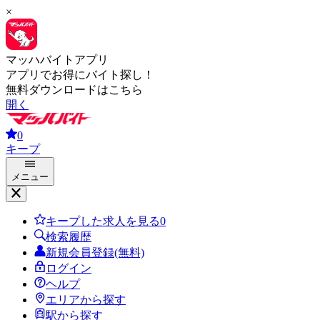
×
マッハバイトアプリ
アプリでお得にバイト探し！
無料ダウンロードはこちら
開く
0
キープ
メニュー
キープした求人を見る
0
検索履歴
新規会員登録(無料)
ログイン
ヘルプ
エリアから探す
駅から探す