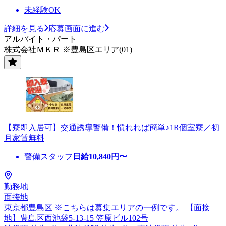
未経験OK
詳細を見る
応募画面に進む
アルバイト・パート
株式会社ＭＫＲ ※豊島区エリア(01)
【寮即入居可】交通誘導警備！慣れれば簡単♪1R個室寮／初
月家賃無料
警備スタッフ
日給
10,840
円〜
勤務地
面接地
東京都豊島区 ※こちらは募集エリアの一例です。 【面接
地】豊島区西池袋5-13-15 笠原ビル102号