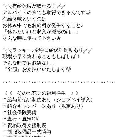
＼＼有給休暇が取れる！／／
アルバイトの方でも取得できるんです◎
有給休暇というのは
お休み中でもお給料が発生すること♪
「休みたいけど収入が減るのは…」
そんな時に使って下さい★
＼＼ラッキー♪全額日給保証制度あり／／
現場が早く終わることもしばしば！
そんな時でも減給なし！
『全額』お支払いいたします◎
…・…・…・…・…・…・…・…・…・…・…・…
《《 その他充実の福利厚生 》》
＊給与前払い制度あり（ジョブペイ導入）
＊紹介キャンペーンあり（規定あり）
＊社会保険完備
＊直行・直帰OK
＊資格取得支援制度
＊制服装備品一式貸与