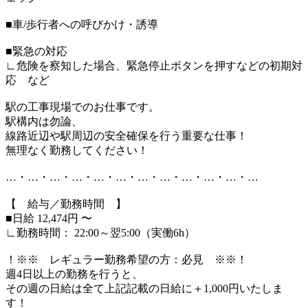
■車/歩行者への呼びかけ・誘導
■緊急の対応
∟危険を察知した場合、緊急停止ボタンを押すなどの初期対
応 など
駅の工事現場でのお仕事です。
駅構内は勿論、
線路近辺や駅周辺の安全確保を行う重要な仕事！
無理なく勤務してください！
…・…・…・…・…・…・…・…・…・…・…・…
【 給与／勤務時間 】
■日給 12,474円 〜
∟勤務時間： 22:00～翌5:00（実働6h）
！※※ レギュラー勤務希望の方：必見 ※※！
週4日以上の勤務を行うと、
その週の日給は全て上記記載の日給に＋1,000円いたしま
す！