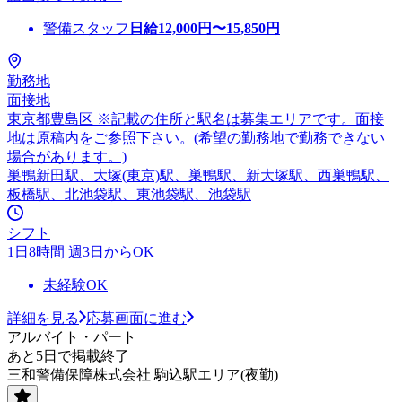
警備スタッフ
日給
12,000
円〜
15,850
円
勤務地
面接地
東京都豊島区 ※記載の住所と駅名は募集エリアです。面接
地は原稿内をご参照下さい。(希望の勤務地で勤務できない
場合があります。)
巣鴨新田駅、大塚(東京)駅、巣鴨駅、新大塚駅、西巣鴨駅、
板橋駅、北池袋駅、東池袋駅、池袋駅
シフト
1日8時間 週3日からOK
未経験OK
詳細を見る
応募画面に進む
アルバイト・パート
あと5日で掲載終了
三和警備保障株式会社 駒込駅エリア(夜勤)