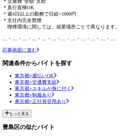
＊交通費”全額”支給
＊直行直帰OK
＊週4日以上の勤務で日給+1000円
＊支社内完全禁煙
喫煙環境に関しては、就業場所ごとで異なります。
…・…・…・…・…・…・…・…・…・…・…・…
応募画面に進む
関連条件からバイトを探す
東京都×週払いOK
東京都×交通費支給
東京都×スキルが身に付く
東京都×制服あり
東京都×正社員登用あり
もっと見る
豊島区の似たバイト