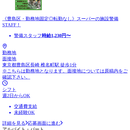
《豊島区・勤務地固定◎転勤なし》スーパーの施設警備
STAFF！
警備スタッフ
時給
1,230
円〜
勤務地
面接地
東京都豊島区長崎 椎名町駅 徒歩1分
※こちらは勤務地となります。面接地については原稿内をご
確認下さい。
シフト
週2日からOK
交通費支給
未経験OK
詳細を見る
応募画面に進む
アルバイト・パート