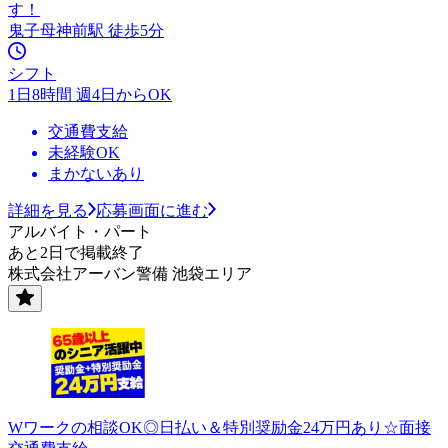
す！
鬼子母神前駅 徒歩5分
シフト
1日8時間 週4日からOK
交通費支給
未経験OK
まかないあり
詳細を見る
応募画面に進む
アルバイト・パート
あと2日で掲載終了
株式会社アーバン警備 池袋エリア
Wワークの相談OK◎日払い＆特別奨励金24万円あり☆面接