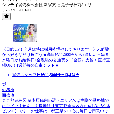
シンテイ警備株式会社 新宿支社 鬼子母神前8エリ
ア/A3203200140
《日給UP！今月は特に採用枠増やしております！》未経験
から好きなだけ稼ごう★高日給11,500円から♪週払い＝毎週
水曜日がお給料日♪全現場の交通費を『全額』支給！直行直
帰OK！1週間毎の自由シフト★
警備スタッフ
日給
11,500
円〜
13,474
円
勤務地
面接地
東京都豊島区 ※本原稿内の駅・エリア名は実際の勤務地で
はございません。面接地は【東京都新宿区西新宿1-3-15栃木
ビル5F】です。お仕事は一都三県を中心に毎日ご用意中で