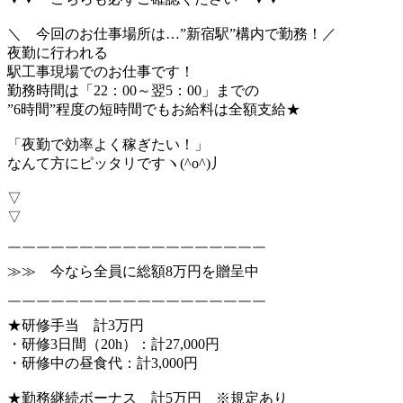
＼ 今回のお仕事場所は…”新宿駅”構内で勤務！／
夜勤に行われる
駅工事現場でのお仕事です！
勤務時間は「22：00～翌5：00」までの
”6時間”程度の短時間でもお給料は全額支給★
「夜勤で効率よく稼ぎたい！」
なんて方にピッタリですヽ(^o^)丿
▽
▽
￣￣￣￣￣￣￣￣￣￣￣￣￣￣￣￣￣￣
≫≫ 今なら全員に総額8万円を贈呈中
￣￣￣￣￣￣￣￣￣￣￣￣￣￣￣￣￣￣
★研修手当 計3万円
・研修3日間（20h）：計27,000円
・研修中の昼食代：計3,000円
★勤務継続ボーナス 計5万円 ※規定あり