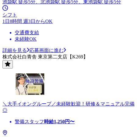
池袋駅 徒歩5分、北池袋駅 徒歩5分、東池袋駅 徒歩5分
シフト
1日8時間 週3日からOK
交通費支給
未経験OK
詳細を見る
応募画面に進む
株式会社白青舎 東京第二支店【K269】
＼大手イオングループ／未経験歓迎！研修＆マニュアル完備
◎
警備スタッフ
時給
1,250
円〜