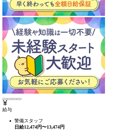
給与
警備スタッフ
日給
12,474
円〜
13,474
円