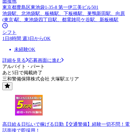
面接地
東京都豊島区東池袋1-35-8 第一伊三美ビル501
池袋駅、北池袋駅、板橋駅、下板橋駅、巣鴨新田駅、向原
(東京)駅、東池袋四丁目駅、都電雑司ケ谷駅、新板橋駅
シフト
1日8時間 週3日からOK
未経験OK
詳細を見る
応募画面に進む
アルバイト・パート
あと5日で掲載終了
三和警備保障株式会社 大塚駅エリア
高日給＆日払いで稼げる日勤【交通警備】経験一切不問！電
話面接で即採用！