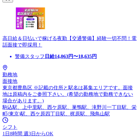
高日給＆日払いで稼げる夜勤【交通警備】経験一切不問！電
話面接で即採用！
警備スタッフ
日給
14,063
円〜
18,635
円
勤務地
面接地
東京都豊島区 ※記載の住所と駅名は募集エリアです。面接
地は原稿内をご参照下さい。(希望の勤務地で勤務できない
場合があります。)
駒込駅、上中里駅、西ケ原駅、巣鴨駅、滝野川一丁目駅、栄
町(東京)駅、西ケ原四丁目駅、梶原駅、飛鳥山駅
シフト
1日8時間 週3日からOK