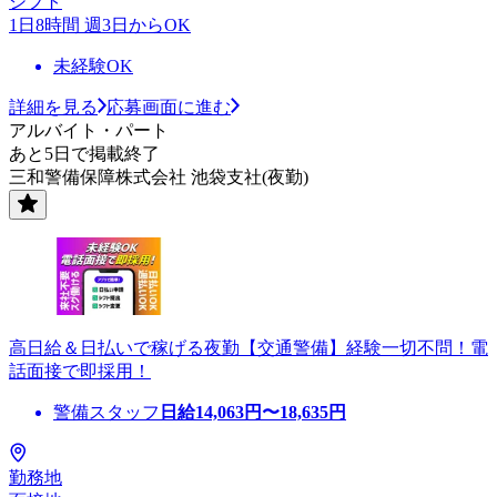
シフト
1日8時間 週3日からOK
未経験OK
詳細を見る
応募画面に進む
アルバイト・パート
あと5日で掲載終了
三和警備保障株式会社 池袋支社(夜勤)
高日給＆日払いで稼げる夜勤【交通警備】経験一切不問！電
話面接で即採用！
警備スタッフ
日給
14,063
円〜
18,635
円
勤務地