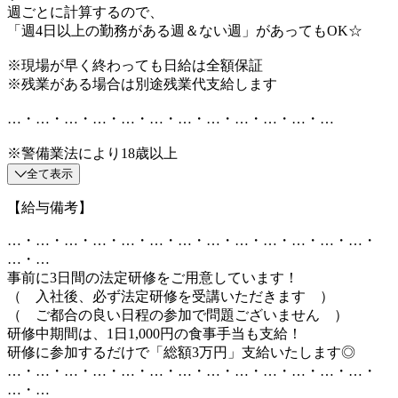
週ごとに計算するので、
「週4日以上の勤務がある週＆ない週」があってもOK☆
※現場が早く終わっても日給は全額保証
※残業がある場合は別途残業代支給します
…・…・…・…・…・…・…・…・…・…・…・…
※警備業法により18歳以上
全て表示
【給与備考】
…・…・…・…・…・…・…・…・…・…・…・…・…・
…・…
事前に3日間の法定研修をご用意しています！
（ 入社後、必ず法定研修を受講いただきます ）
（ ご都合の良い日程の参加で問題ございません ）
研修中期間は、1日1,000円の食事手当も支給！
研修に参加するだけで「総額3万円」支給いたします◎
…・…・…・…・…・…・…・…・…・…・…・…・…・
…・…