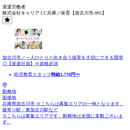
派遣労働者
株式会社キャリア CC兵庫／保育【加古川市-001】
加古川市／一人ひとりと向き合う保育を大切にできる環境
◎【派遣社員】※資格必須
幼児教育スタッフ
時給
1,770
円〜
勤務地
面接地
兵庫県加古川市 ※こちらは募集エリアの一例となります。
最寄り駅：東加古川駅など
※こちらは募集エリアです。勤務地は全国に多数ございま
す。