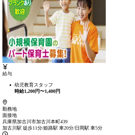
給与
幼児教育スタッフ
時給
1,200
円〜
1,400
円
勤務地
面接地
兵庫県加古川市加古川本町439
加古川駅 徒歩11分/姫路駅 車20分/日岡駅 車5分