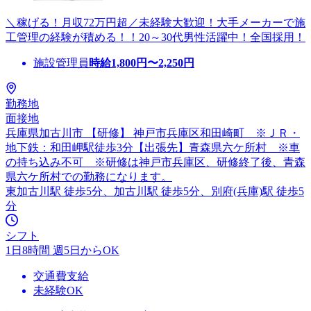
＼稼げる！月収72万円超／未経験大歓迎！大手メーカーで施
工管理の経験が積める！！20～30代男性活躍中！全国採用！
施設管理員
時給
1,800
円〜
2,250
円
勤務地
面接地
兵庫県加古川市 【研修】 神戸市兵庫区和田崎町 ※ＪＲ・
地下鉄：和田岬駅徒歩3分【出張先】青森県六ケ所村 ※車
の持ち込み不可 ※研修は神戸市兵庫区、研修終了後、青森
県六ケ所村での勤務になります。
東加古川駅 徒歩5分、加古川駅 徒歩5分、別府(兵庫)駅 徒歩5
分
シフト
1日8時間 週5日からOK
交通費支給
未経験OK