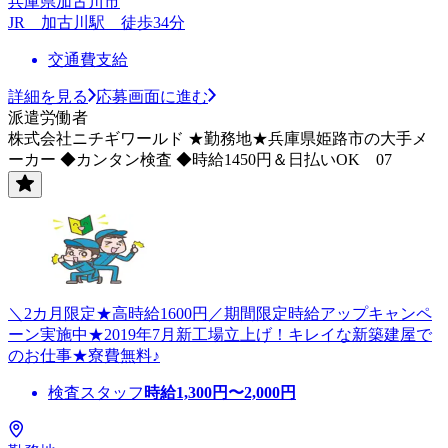
兵庫県加古川市
JR 加古川駅 徒歩34分
交通費支給
詳細を見る
応募画面に進む
派遣労働者
株式会社ニチギワールド ★勤務地★兵庫県姫路市の大手メ
ーカー ◆カンタン検査 ◆時給1450円＆日払いOK 07
＼2カ月限定★高時給1600円／期間限定時給アップキャンペ
ーン実施中★2019年7月新工場立上げ！キレイな新築建屋で
のお仕事★寮費無料♪
検査スタッフ
時給
1,300
円〜
2,000
円