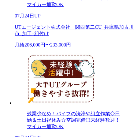
マイカー通勤OK
07月24日UP
UTエージェント株式会社 関西第二CU_兵庫県加古川
市_加工･組付け
月給206,000円〜233,000円
残業少なめ！パイプの洗浄や組立作業◇日
勤＆土日祝休み☆空調完備◎未経験歓迎！
マイカー通勤OK