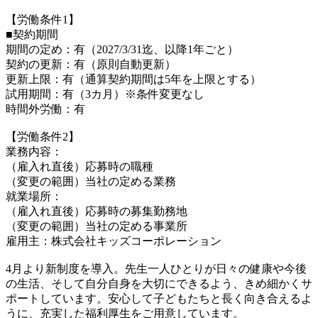
【労働条件1】
■契約期間
期間の定め：有（2027/3/31迄、以降1年ごと）
契約の更新：有（原則自動更新）
更新上限：有（通算契約期間は5年を上限とする）
試用期間：有（3カ月）※条件変更なし
時間外労働：有
【労働条件2】
業務内容：
（雇入れ直後）応募時の職種
（変更の範囲）当社の定める業務
就業場所：
（雇入れ直後）応募時の募集勤務地
（変更の範囲）当社の定める事業所
雇用主：株式会社キッズコーポレーション
4月より新制度を導入。先生一人ひとりが日々の健康や今後
の生活、そして自分自身を大切にできるよう、きめ細かくサ
ポートしています。安心して子どもたちと長く向き合えるよ
うに、充実した福利厚生をご用意しています。