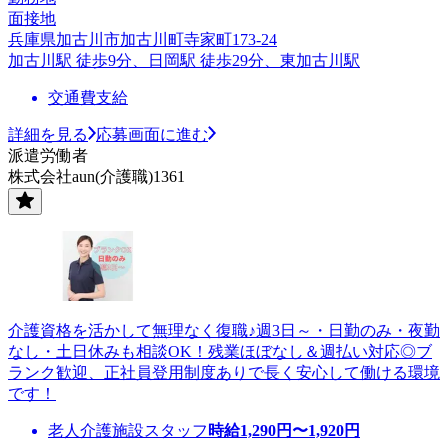
面接地
兵庫県加古川市加古川町寺家町173-24
加古川駅 徒歩9分、日岡駅 徒歩29分、東加古川駅
交通費支給
詳細を見る
応募画面に進む
派遣労働者
株式会社aun(介護職)1361
介護資格を活かして無理なく復職♪週3日～・日勤のみ・夜勤
なし・土日休みも相談OK！残業ほぼなし＆週払い対応◎ブ
ランク歓迎、正社員登用制度ありで長く安心して働ける環境
です！
老人介護施設スタッフ
時給
1,290
円〜
1,920
円