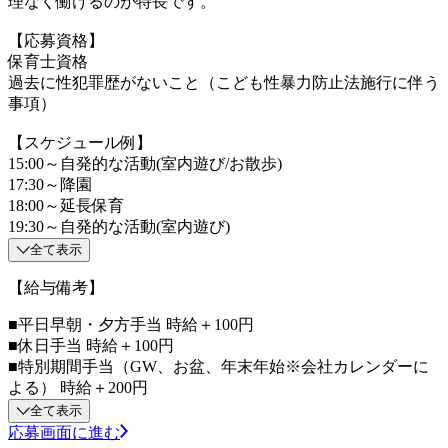
理なく働けるのが特長です。
【応募資格】
保育士資格
過去に性犯罪歴がないこと（こども性暴力防止法施行に伴う
事項）
【スケジュール例】
15:00～自発的な活動(室内遊び/お散歩)
17:30～降園
18:00～延長保育
19:30～自発的な活動(室内遊び)
全て表示
【給与備考】
■平日早朝・夕方手当 時給＋100円
■休日手当 時給＋100円
■特別期間手当（GW、お盆、年末年始※会社カレンダーに
よる） 時給＋200円
全て表示
応募画面に進む