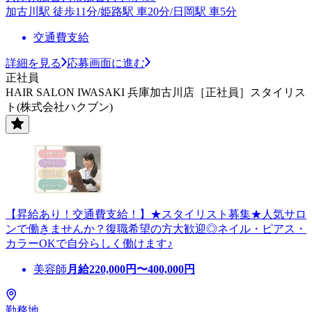
加古川駅 徒歩11分/姫路駅 車20分/日岡駅 車5分
交通費支給
詳細を見る
応募画面に進む
正社員
HAIR SALON IWASAKI 兵庫加古川店［正社員］スタイリス
ト(株式会社ハクブン)
【昇給あり！交通費支給！】★スタイリスト募集★人気サロ
ンで働きませんか？復職希望の方大歓迎◎ネイル・ピアス・
カラーOKで自分らしく働けます♪
美容師
月給
220,000
円〜
400,000
円
勤務地