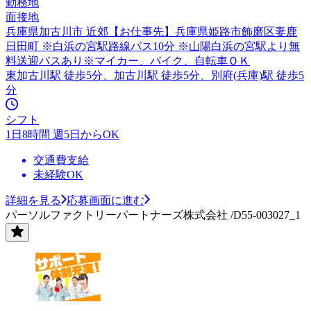
勤務地
面接地
兵庫県加古川市 近郊【お仕事先】兵庫県姫路市飾磨区妻鹿
日田町 ※白浜の宮駅路線バス10分 ※山陽白浜の宮駅より無
料送迎バスあり※マイカー、バイク、自転車ＯＫ
東加古川駅 徒歩5分、加古川駅 徒歩5分、別府(兵庫)駅 徒歩5
分
シフト
1日8時間 週5日からOK
交通費支給
未経験OK
詳細を見る
応募画面に進む
パーソルファクトリーパートナーズ株式会社 /D55-003027_1