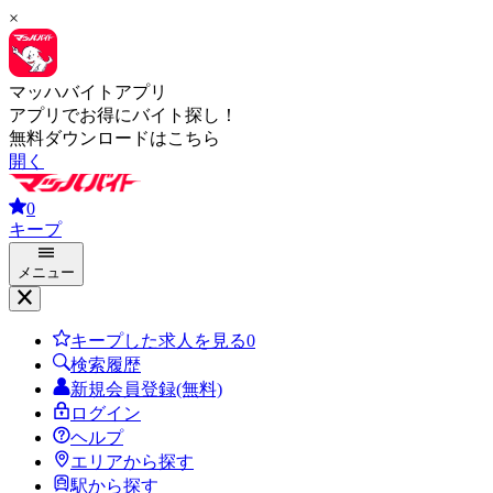
×
マッハバイトアプリ
アプリでお得にバイト探し！
無料ダウンロードはこちら
開く
0
キープ
メニュー
キープした求人を見る
0
検索履歴
新規会員登録(無料)
ログイン
ヘルプ
エリアから探す
駅から探す