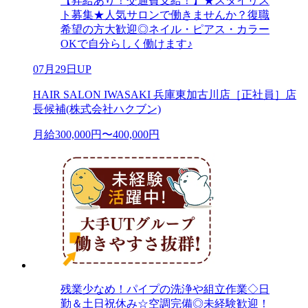
【昇給あり！交通費支給！】★スタイリス
ト募集★人気サロンで働きませんか？復職
希望の方大歓迎◎ネイル・ピアス・カラー
OKで自分らしく働けます♪
07月29日UP
HAIR SALON IWASAKI 兵庫東加古川店［正社員］店
長候補(株式会社ハクブン)
月給300,000円〜400,000円
残業少なめ！パイプの洗浄や組立作業◇日
勤＆土日祝休み☆空調完備◎未経験歓迎！