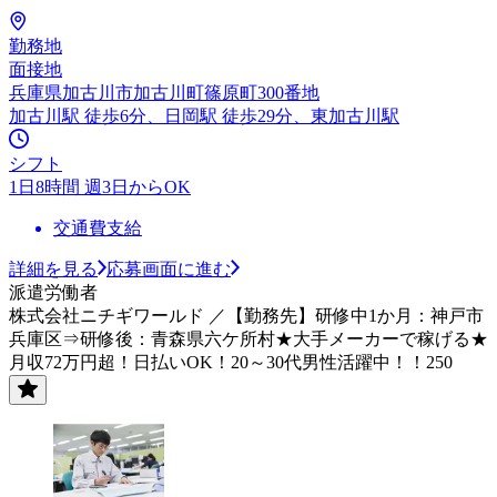
勤務地
面接地
兵庫県加古川市加古川町篠原町300番地
加古川駅 徒歩6分、日岡駅 徒歩29分、東加古川駅
シフト
1日8時間 週3日からOK
交通費支給
詳細を見る
応募画面に進む
派遣労働者
株式会社ニチギワールド ／【勤務先】研修中1か月：神戸市
兵庫区⇒研修後：青森県六ケ所村★大手メーカーで稼げる★
月収72万円超！日払いOK！20～30代男性活躍中！！250