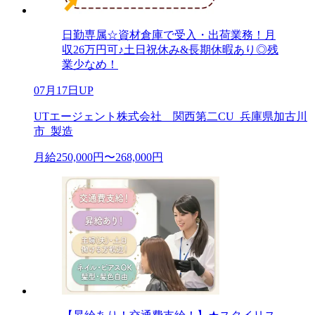
日勤専属☆資材倉庫で受入・出荷業務！月
収26万円可♪土日祝休み&長期休暇あり◎残
業少なめ！
07月17日UP
UTエージェント株式会社 関西第二CU_兵庫県加古川
市_製造
月給250,000円〜268,000円