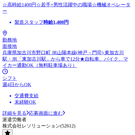
☆高時給1400円☆若手×男性活躍中の職場☆機械オペレータ
ー
製造スタッフ
時給
1,400
円
勤務地
面接地
兵庫県加古川市野口町 JR山陽本線(神戸－門司) 東加古川
駅・JR「東加古川駅」から車で12分★自転車、バイク、マ
イカー通勤OK（無料駐車場あり）
シフト
週4日からOK
交通費支給
未経験OK
詳細を見る
応募画面に進む
派遣労働者
株式会社レソリューション(52612)