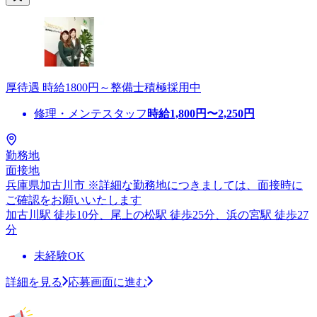
厚待遇 時給1800円～整備士積極採用中
修理・メンテスタッフ
時給
1,800
円〜
2,250
円
勤務地
面接地
兵庫県加古川市 ※詳細な勤務地につきましては、面接時に
ご確認をお願いいたします
加古川駅 徒歩10分、尾上の松駅 徒歩25分、浜の宮駅 徒歩27
分
未経験OK
詳細を見る
応募画面に進む