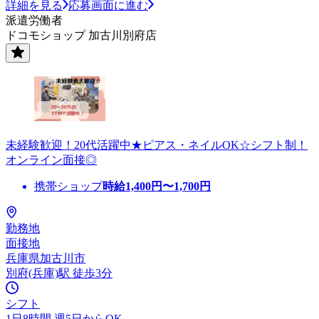
詳細を見る
応募画面に進む
派遣労働者
ドコモショップ 加古川別府店
未経験歓迎！20代活躍中★ピアス・ネイルOK☆シフト制！
オンライン面接◎
携帯ショップ
時給
1,400
円〜
1,700
円
勤務地
面接地
兵庫県加古川市
別府(兵庫)駅 徒歩3分
シフト
1日8時間 週5日からOK