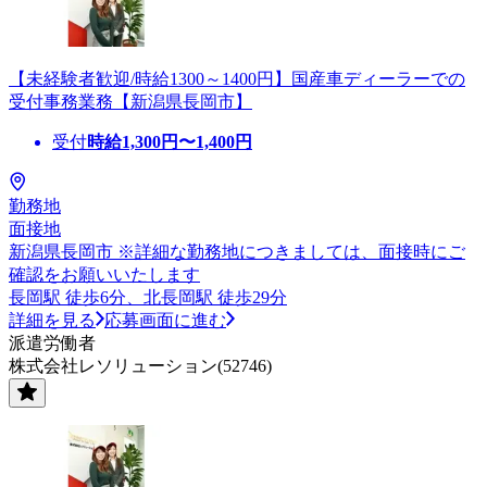
【未経験者歓迎/時給1300～1400円】国産車ディーラーでの
受付事務業務【新潟県長岡市】
受付
時給
1,300
円〜
1,400
円
勤務地
面接地
新潟県長岡市 ※詳細な勤務地につきましては、面接時にご
確認をお願いいたします
長岡駅 徒歩6分、北長岡駅 徒歩29分
詳細を見る
応募画面に進む
派遣労働者
株式会社レソリューション(52746)