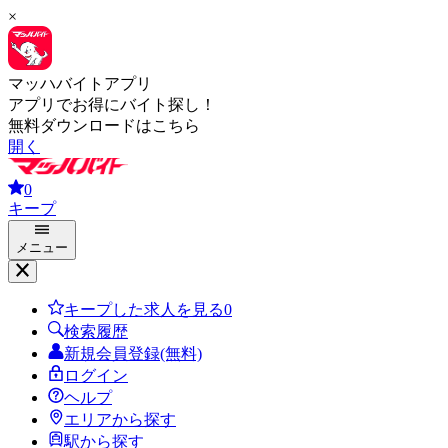
×
マッハバイトアプリ
アプリでお得にバイト探し！
無料ダウンロードはこちら
開く
0
キープ
メニュー
キープした求人を見る
0
検索履歴
新規会員登録(無料)
ログイン
ヘルプ
エリアから探す
駅から探す