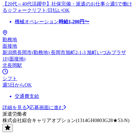
【20代～40代活躍中】社保完備・派遣のお仕事☆週5で働け
る☆フォークリフト/日払いOK
機械オペレーション
時給
1,200
円〜
勤務地
面接地
新潟県長岡市(勤務地) 長岡市旭町2-1-3 旭町いづみプラザ
1F(面接地)
北長岡駅
シフト
週5日からOK
交通費支給
詳細を見る
応募画面に進む
派遣労働者
株式会社綜合キャリアオプション(1314GH0803G28★53-N)