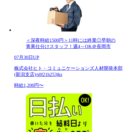
＜深夜時給1500円＞11時には終業◎早朝の
青果仕分けスタッフ！週4～OK＠長岡市
07月30日UP
株式会社ヒト・コミュニケーションズ人材開発本部
(新潟支店)/s0f21h253jks
時給1,200円〜