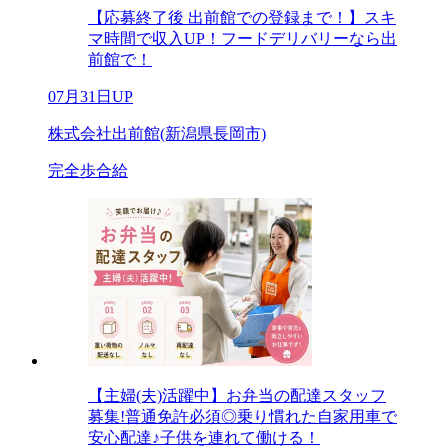
【応募終了後 出前館での登録まで！】スキ
マ時間で収入UP！フードデリバリーなら出
前館で！
07月31日UP
株式会社出前館(新潟県長岡市)
完全歩合給
【主婦(夫)活躍中】お弁当の配達スタッフ
募集!普通免許必須◎乗り慣れた自家用車で
安心配達♪子供を連れて働ける！