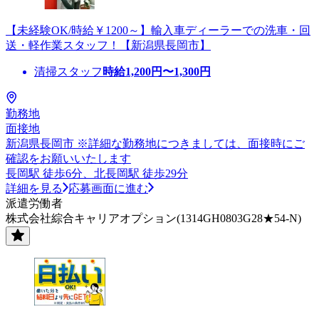
【未経験OK/時給￥1200～】輸入車ディーラーでの洗車・回
送・軽作業スタッフ！【新潟県長岡市】
清掃スタッフ
時給
1,200
円〜
1,300
円
勤務地
面接地
新潟県長岡市 ※詳細な勤務地につきましては、面接時にご
確認をお願いいたします
長岡駅 徒歩6分、北長岡駅 徒歩29分
詳細を見る
応募画面に進む
派遣労働者
株式会社綜合キャリアオプション(1314GH0803G28★54-N)