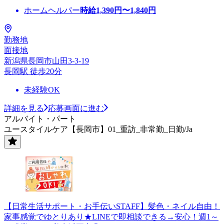
ホームヘルパー
時給
1,390
円〜
1,840
円
勤務地
面接地
新潟県長岡市山田3-3-19
長岡駅 徒歩20分
未経験OK
詳細を見る
応募画面に進む
アルバイト・パート
ユースタイルケア【長岡市】01_重訪_非常勤_日勤/Ja
【日常生活サポート・お手伝いSTAFF】髪色・ネイル自由！
家事感覚でゆとりあり★LINEで即相談できる→安心！週1～