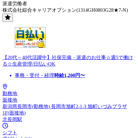
派遣労働者
株式会社綜合キャリアオプション(1314GH0803G28★7-N)
【20代～40代活躍中】社保完備・派遣のお仕事☆週5で働け
る☆生産管理/日払いOK
事務・受付・経理
時給
1,200
円〜
勤務地
面接地
新潟県長岡市(勤務地) 長岡市旭町2-1-3 旭町いづみプラザ
1F(面接地)
北長岡駅
シフト