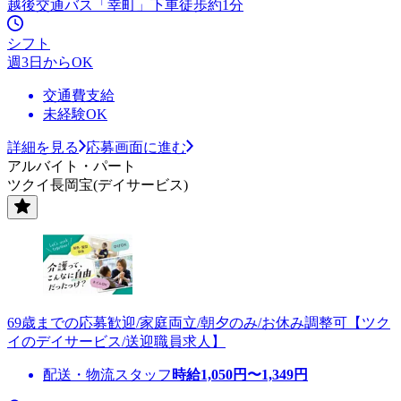
越後交通バス「幸町」下車徒歩約1分
シフト
週3日からOK
交通費支給
未経験OK
詳細を見る
応募画面に進む
アルバイト・パート
ツクイ長岡宝(デイサービス)
69歳までの応募歓迎/家庭両立/朝夕のみ/お休み調整可【ツク
イのデイサービス/送迎職員求人】
配送・物流スタッフ
時給
1,050
円〜
1,349
円