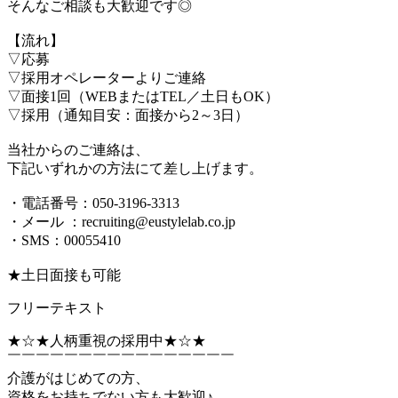
そんなご相談も大歓迎です◎
【流れ】
▽応募
▽採用オペレーターよりご連絡
▽面接1回（WEBまたはTEL／土日もOK）
▽採用（通知目安：面接から2～3日）
当社からのご連絡は、
下記いずれかの方法にて差し上げます。
・電話番号：050-3196-3313
・メール ：recruiting@eustylelab.co.jp
・SMS：00055410
★土日面接も可能
フリーテキスト
★☆★人柄重視の採用中★☆★
￣￣￣￣￣￣￣￣￣￣￣￣￣￣￣￣
介護がはじめての方、
資格をお持ちでない方も大歓迎♪