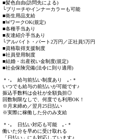
■髪色自由(訪問先による)
└ブリーチやインナーカラーも可能
■衛生用品支給
■WワークOK(規定)
■各種手当あり
■友達紹介手当あり
└アルバイト・パート2万円／正社員5万円
■資格取得支援制度
■社員登用制度
■結婚・出産祝い金制度(規定)
■社会保険完備(法令に則り適用)
＊･｡ 給与前払い制度あり ｡･＊
いつでも給与の前払いが可能です♪
振込手数料は会社が全額負担◎
回数制限なしで、何度でも利用OK！
※月末締め／翌月25日払い
※実際に稼働した分のみ支給
＊･｡ 日払い対応も可能 ｡･＊
働いた分を早めに受け取れる
「日払い」にも対応しています♪