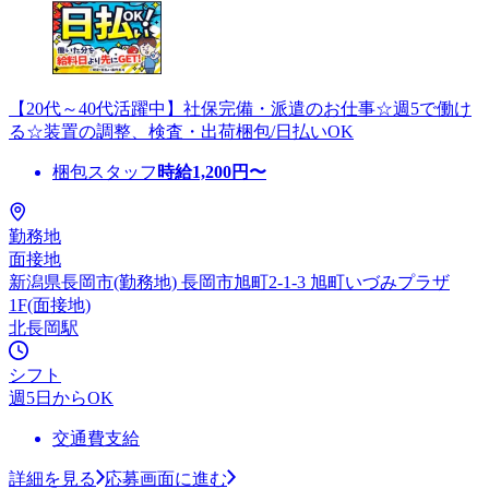
【20代～40代活躍中】社保完備・派遣のお仕事☆週5で働け
る☆装置の調整、検査・出荷梱包/日払いOK
梱包スタッフ
時給
1,200
円〜
勤務地
面接地
新潟県長岡市(勤務地) 長岡市旭町2-1-3 旭町いづみプラザ
1F(面接地)
北長岡駅
シフト
週5日からOK
交通費支給
詳細を見る
応募画面に進む