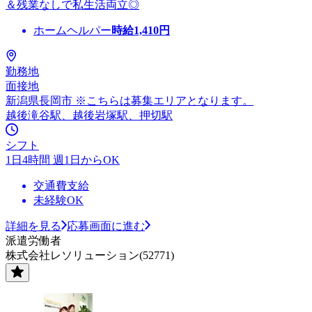
＆残業なしで私生活両立◎
ホームヘルパー
時給
1,410
円
勤務地
面接地
新潟県長岡市 ※こちらは募集エリアとなります。
越後滝谷駅、越後岩塚駅、押切駅
シフト
1日4時間 週1日からOK
交通費支給
未経験OK
詳細を見る
応募画面に進む
派遣労働者
株式会社レソリューション(52771)