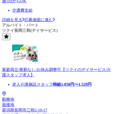
週5日からOK
交通費支給
詳細を見る
応募画面に進む
アルバイト・パート
ツクイ長岡三和(デイサービス)
家庭両立/夜勤なし/お休み調整可【ツクイのデイサービス/介
護スタッフ求人】
老人介護施設スタッフ
時給
1,050
円〜
1,529
円
勤務地
面接地
新潟県長岡市三和2-10-17