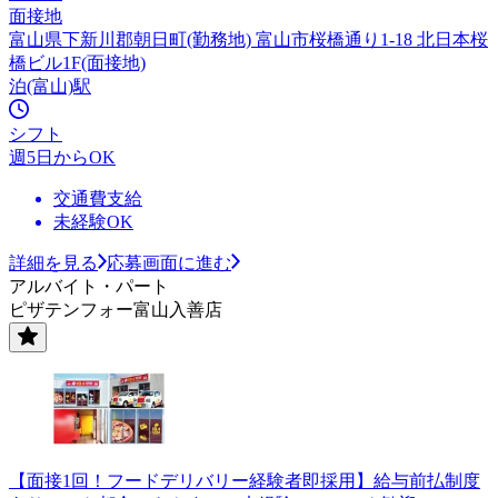
面接地
富山県下新川郡朝日町(勤務地) 富山市桜橋通り1-18 北日本桜
橋ビル1F(面接地)
泊(富山)駅
シフト
週5日からOK
交通費支給
未経験OK
詳細を見る
応募画面に進む
アルバイト・パート
ピザテンフォー富山入善店
【面接1回！フードデリバリー経験者即採用】給与前払制度