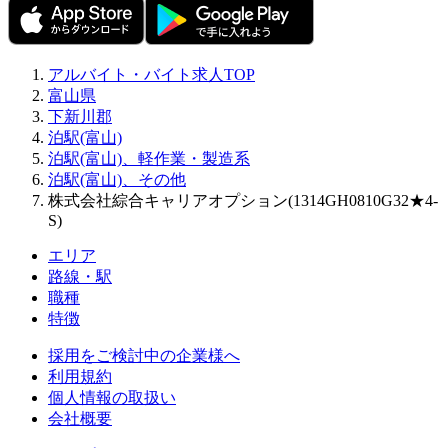
アルバイト・バイト求人TOP
富山県
下新川郡
泊駅(富山)
泊駅(富山)、軽作業・製造系
泊駅(富山)、その他
株式会社綜合キャリアオプション(1314GH0810G32★4-
S)
エリア
路線・駅
職種
特徴
採用をご検討中の企業様へ
利用規約
個人情報の取扱い
会社概要