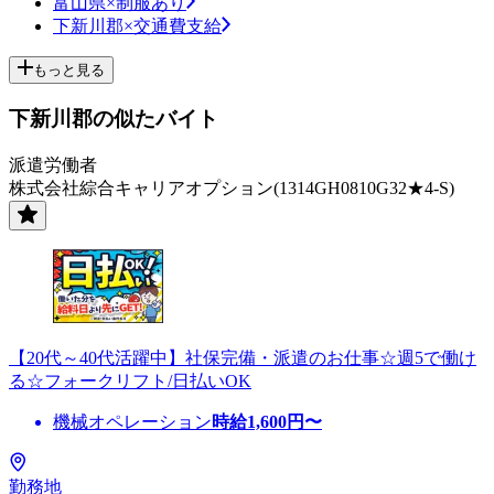
富山県×制服あり
下新川郡×交通費支給
もっと見る
下新川郡の似たバイト
派遣労働者
株式会社綜合キャリアオプション(1314GH0810G32★4-S)
【20代～40代活躍中】社保完備・派遣のお仕事☆週5で働け
る☆フォークリフト/日払いOK
機械オペレーション
時給
1,600
円〜
勤務地