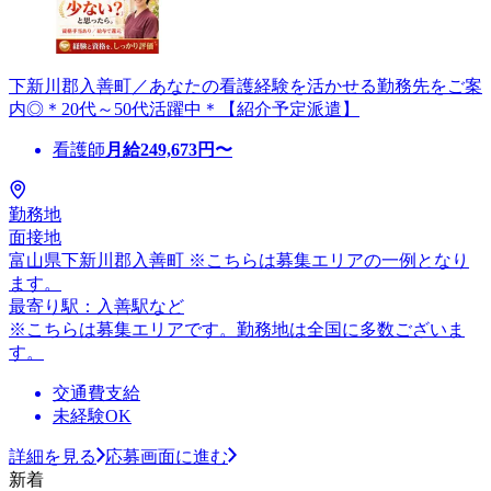
下新川郡入善町／あなたの看護経験を活かせる勤務先をご案
内◎＊20代～50代活躍中＊【紹介予定派遣】
看護師
月給
249,673
円〜
勤務地
面接地
富山県下新川郡入善町 ※こちらは募集エリアの一例となり
ます。
最寄り駅：入善駅など
※こちらは募集エリアです。勤務地は全国に多数ございま
す。
交通費支給
未経験OK
詳細を見る
応募画面に進む
新着