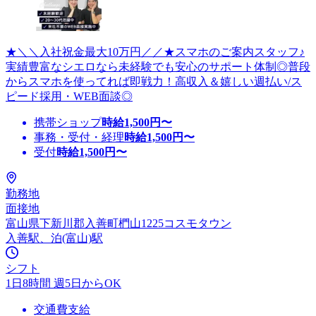
★＼＼入社祝金最大10万円／／★スマホのご案内スタッフ♪
実績豊富なシエロなら未経験でも安心のサポート体制◎普段
からスマホを使ってれば即戦力！高収入＆嬉しい週払い/ス
ピード採用・WEB面談◎
携帯ショップ
時給
1,500
円〜
事務・受付・経理
時給
1,500
円〜
受付
時給
1,500
円〜
勤務地
面接地
富山県下新川郡入善町椚山1225コスモタウン
入善駅、泊(富山)駅
シフト
1日8時間 週5日からOK
交通費支給