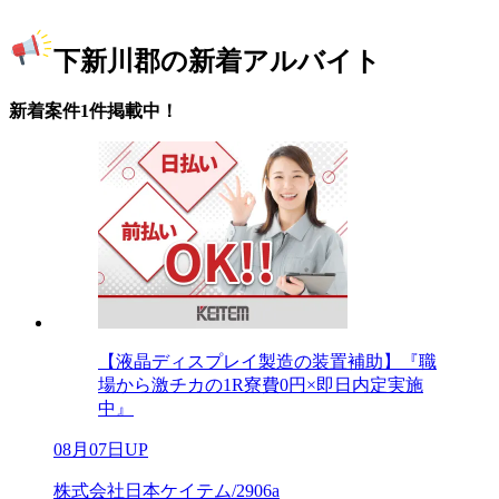
下新川郡の新着アルバイト
新着案件1件掲載中！
【液晶ディスプレイ製造の装置補助】『職
場から激チカの1R寮費0円×即日内定実施
中』
08月07日UP
株式会社日本ケイテム/2906a