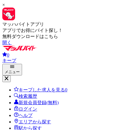
×
マッハバイトアプリ
アプリでお得にバイト探し！
無料ダウンロードはこちら
開く
0
キープ
メニュー
キープした求人を見る
0
検索履歴
新規会員登録(無料)
ログイン
ヘルプ
エリアから探す
駅から探す