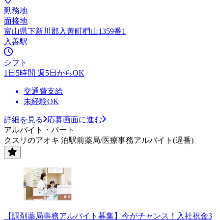
勤務地
面接地
富山県下新川郡入善町椚山1359番1
入善駅
シフト
1日5時間 週5日からOK
交通費支給
未経験OK
詳細を見る
応募画面に進む
アルバイト・パート
クスリのアオキ 泊駅前薬局/医療事務アルバイト(遅番)
【調剤薬局事務アルバイト募集】今がチャンス！入社祝金3