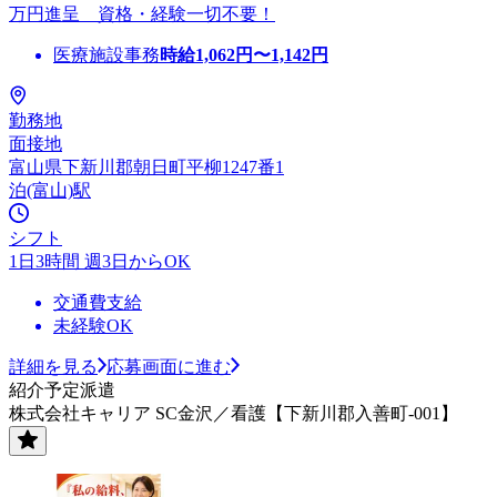
万円進呈 資格・経験一切不要！
医療施設事務
時給
1,062
円〜
1,142
円
勤務地
面接地
富山県下新川郡朝日町平柳1247番1
泊(富山)駅
シフト
1日3時間 週3日からOK
交通費支給
未経験OK
詳細を見る
応募画面に進む
紹介予定派遣
株式会社キャリア SC金沢／看護【下新川郡入善町-001】