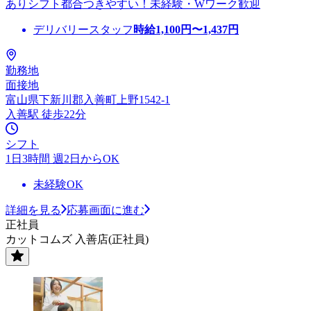
ありシフト都合つきやすい！未経験・Wワーク歓迎
デリバリースタッフ
時給
1,100
円〜
1,437
円
勤務地
面接地
富山県下新川郡入善町上野1542-1
入善駅 徒歩22分
シフト
1日3時間 週2日からOK
未経験OK
詳細を見る
応募画面に進む
正社員
カットコムズ 入善店(正社員)