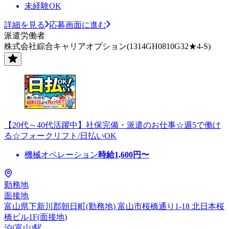
未経験OK
詳細を見る
応募画面に進む
派遣労働者
株式会社綜合キャリアオプション(1314GH0810G32★4-S)
【20代～40代活躍中】社保完備・派遣のお仕事☆週5で働け
る☆フォークリフト/日払いOK
機械オペレーション
時給
1,600
円〜
勤務地
面接地
富山県下新川郡朝日町(勤務地) 富山市桜橋通り1-18 北日本桜
橋ビル1F(面接地)
泊(富山)駅