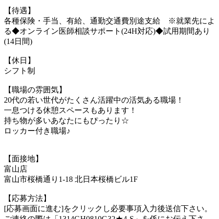
【待遇】
各種保険・手当、有給、通勤交通費別途支給 ※就業先によ
る◆オンライン医師相談サポート(24H対応)◆試用期間あり
(14日間)
【休日】
シフト制
【職場の雰囲気】
20代の若い世代がたくさん活躍中の活気ある職場！
一息つける休憩スペースもあります！
持ち物が多いあなたにもぴったり☆
ロッカー付き職場♪
【面接地】
富山店
富山市桜橋通り1-18 北日本桜橋ビル1F
【応募方法】
[応募画面に進む]をクリックし必要事項入力後送信下さい。
ご連絡の際は「1314GH0810G32★4-S」を係にお伝え下さ