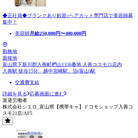
◆正社員◆ブランクあり歓迎♪ヘアカット専門店で美容師募
集中！
美容師
月給
250,000
円〜
400,000
円
勤務地
面接地
富山県下新川郡入善町椚山1336番地 入善コスモ21店内
入善駅 徒歩15分、越中宮崎駅、泊(富山)駅
交通費支給
詳細を見る
応募画面に進む
派遣労働者
株式会社シエロ_富山県【携帯キャ】ドコモショップ入善コ
スモ21店/AF5