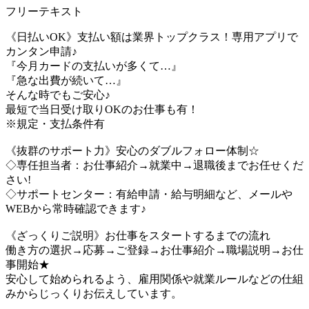
フリーテキスト
《日払いOK》支払い額は業界トップクラス！専用アプリで
カンタン申請♪
『今月カードの支払いが多くて…』
『急な出費が続いて…』
そんな時でもご安心♪
最短で当日受け取りOKのお仕事も有！
※規定・支払条件有
《抜群のサポート力》安心のダブルフォロー体制☆
◇専任担当者：お仕事紹介→就業中→退職後までお任せくだ
さい!
◇サポートセンター：有給申請・給与明細など、メールや
WEBから常時確認できます♪
《ざっくりご説明》お仕事をスタートするまでの流れ
働き方の選択→応募→ご登録→お仕事紹介→職場説明→お仕
事開始★
安心して始められるよう、雇用関係や就業ルールなどの仕組
みからじっくりお伝えしています。