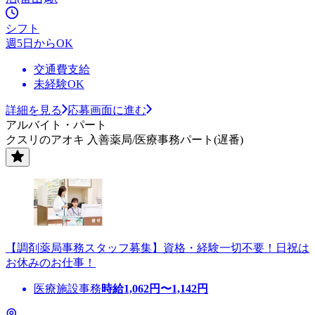
シフト
週5日からOK
交通費支給
未経験OK
詳細を見る
応募画面に進む
アルバイト・パート
クスリのアオキ 入善薬局/医療事務パート(遅番)
【調剤薬局事務スタッフ募集】資格・経験一切不要！日祝は
お休みのお仕事！
医療施設事務
時給
1,062
円〜
1,142
円