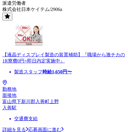
派遣労働者
株式会社日本ケイテム/2906a
【液晶ディスプレイ製造の装置補助】『職場から激チカの
1R寮費0円×即日内定実施中』
製造スタッフ
時給
1,650
円〜
勤務地
面接地
富山県下新川郡入善町上野
入善駅
交通費支給
詳細を見る
応募画面に進む