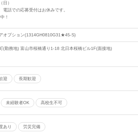
6（日）
、電話での応募受付はお休みです。
付中！
ション(1314GH0810G31★45-S)
勤務地) 富山市桜橋通り1-18 北日本桜橋ビル1F(面接地)
歓迎
長期歓迎
未経験者OK
高校生不可
度あり
労災完備