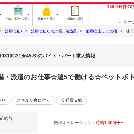
186,046件
の
す
路線・駅から探す
職種から探す
特徴から探す
キー
泊駅(富山)
泊駅(富山)、軽作業・製造系
泊駅(富山)、その他
株式
0810G31★45-S)のバイト・パート求人情報
完備・派遣のお仕事☆週5で働ける☆ペットボ
あり
スキルが身に付く
交通費支給
給与
機械オペレーション：
時給1,400円〜