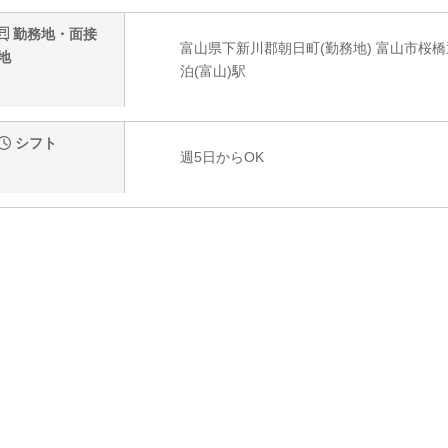
勤務地・面接
富山県下新川郡朝日町(勤務地) 富山市桜橋通
地
泊(富山)駅
シフト
週5日からOK