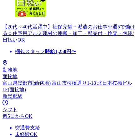
【20代～40代活躍中】社保完備・派遣のお仕事☆週5で働け
る☆住宅用アルミ建材の運搬・加工・部品付・検査・包装/
日払いOK
梱包スタッフ
時給
1,250
円〜
勤務地
面接地
富山県黒部市(勤務地) 富山市桜橋通り1-18 北日本桜橋ビル
1F(面接地)
新黒部駅
シフト
週5日からOK
交通費支給
未経験OK