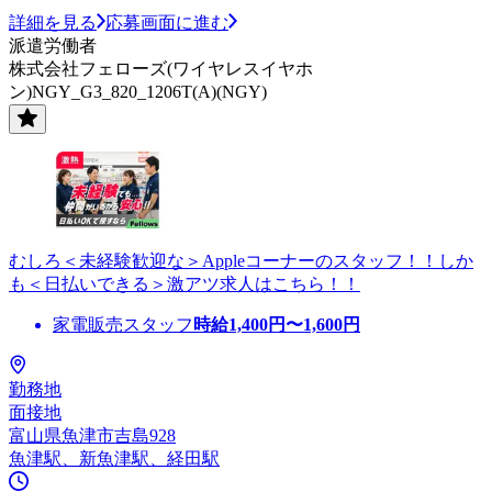
詳細を見る
応募画面に進む
派遣労働者
株式会社フェローズ(ワイヤレスイヤホ
ン)NGY_G3_820_1206T(A)(NGY)
むしろ＜未経験歓迎な＞Appleコーナーのスタッフ！！しか
も＜日払いできる＞激アツ求人はこちら！！
家電販売スタッフ
時給
1,400
円〜
1,600
円
勤務地
面接地
富山県魚津市吉島928
魚津駅、新魚津駅、経田駅