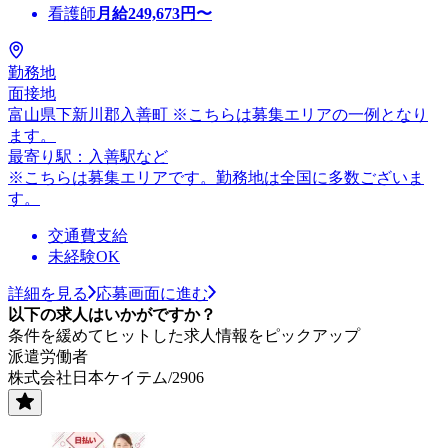
看護師
月給
249,673
円〜
勤務地
面接地
富山県下新川郡入善町 ※こちらは募集エリアの一例となり
ます。
最寄り駅：入善駅など
※こちらは募集エリアです。勤務地は全国に多数ございま
す。
交通費支給
未経験OK
詳細を見る
応募画面に進む
以下の求人はいかがですか？
条件を緩めてヒットした求人情報をピックアップ
派遣労働者
株式会社日本ケイテム/2906