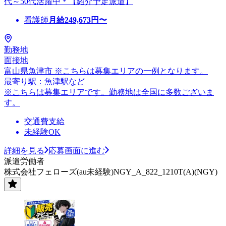
代～50代活躍中＊【紹介予定派遣】
看護師
月給
249,673
円〜
勤務地
面接地
富山県魚津市 ※こちらは募集エリアの一例となります。
最寄り駅：魚津駅など
※こちらは募集エリアです。勤務地は全国に多数ございま
す。
交通費支給
未経験OK
詳細を見る
応募画面に進む
派遣労働者
株式会社フェローズ(au未経験)NGY_A_822_1210T(A)(NGY)