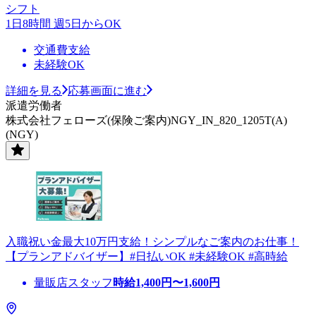
シフト
1日8時間 週5日からOK
交通費支給
未経験OK
詳細を見る
応募画面に進む
派遣労働者
株式会社フェローズ(保険ご案内)NGY_IN_820_1205T(A)
(NGY)
入職祝い金最大10万円支給！シンプルなご案内のお仕事！
【プランアドバイザー】#日払いOK #未経験OK #高時給
量販店スタッフ
時給
1,400
円〜
1,600
円