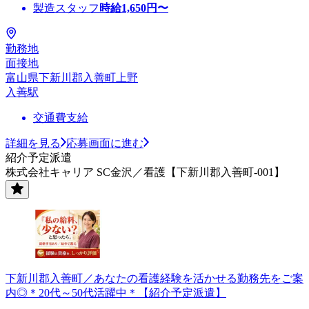
製造スタッフ
時給
1,650
円〜
勤務地
面接地
富山県下新川郡入善町上野
入善駅
交通費支給
詳細を見る
応募画面に進む
紹介予定派遣
株式会社キャリア SC金沢／看護【下新川郡入善町-001】
下新川郡入善町／あなたの看護経験を活かせる勤務先をご案
内◎＊20代～50代活躍中＊【紹介予定派遣】