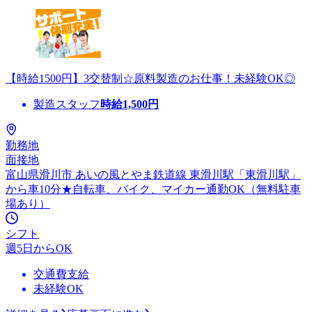
【時給1500円】3交替制☆原料製造のお仕事！未経験OK◎
製造スタッフ
時給
1,500
円
勤務地
面接地
富山県滑川市 あいの風とやま鉄道線 東滑川駅「東滑川駅」
から車10分★自転車、バイク、マイカー通勤OK（無料駐車
場あり）
シフト
週5日からOK
交通費支給
未経験OK