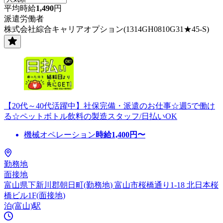
平均時給
1,490
円
派遣労働者
株式会社綜合キャリアオプション(1314GH0810G31★45-S)
【20代～40代活躍中】社保完備・派遣のお仕事☆週5で働け
る☆ペットボトル飲料の製造スタッフ/日払いOK
機械オペレーション
時給
1,400
円〜
勤務地
面接地
富山県下新川郡朝日町(勤務地) 富山市桜橋通り1-18 北日本桜
橋ビル1F(面接地)
泊(富山)駅