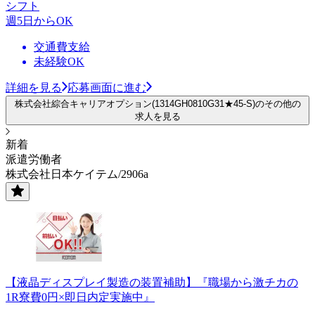
シフト
週5日からOK
交通費支給
未経験OK
詳細を見る
応募画面に進む
株式会社綜合キャリアオプション(1314GH0810G31★45-S)のその他の
求人を見る
新着
派遣労働者
株式会社日本ケイテム/2906a
【液晶ディスプレイ製造の装置補助】『職場から激チカの
1R寮費0円×即日内定実施中』