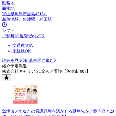
勤務地
面接地
富山県魚津市吉島4216-1
新魚津駅、魚津駅、経田駅
シフト
1日8時間 週5日からOK
交通費支給
未経験OK
詳細を見る
応募画面に進む
紹介予定派遣
株式会社キャリア SC金沢／看護【魚津市-001】
魚津市／あなたの看護経験を活かせる勤務先をご案内◎＊20