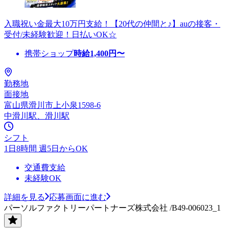
入職祝い金最大10万円支給！【20代の仲間と♪】auの接客・
受付/未経験歓迎！日払いOK☆
携帯ショップ
時給
1,400
円〜
勤務地
面接地
富山県滑川市上小泉1598-6
中滑川駅、滑川駅
シフト
1日8時間 週5日からOK
交通費支給
未経験OK
詳細を見る
応募画面に進む
パーソルファクトリーパートナーズ株式会社 /B49-006023_1