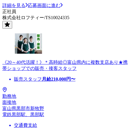
詳細を見る
応募画面に進む
正社員
株式会社ロフティー/TS10024335
《20～40代活躍！》＊高時給◎富山県内に複数支店あり★携
帯ショップでの販売・接客スタッフ
販売スタッフ
月給
210,000
円〜
勤務地
面接地
富山県黒部市新牧野
電鉄黒部駅、黒部駅
交通費支給