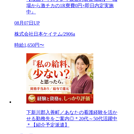
場から激チカの1R寮費0円×即日内定実施
中』
08月07日UP
株式会社日本ケイテム/2906a
時給1,650円〜
下新川郡入善町／あなたの看護経験を活か
せる勤務先をご案内◎＊20代～50代活躍中
＊【紹介予定派遣】