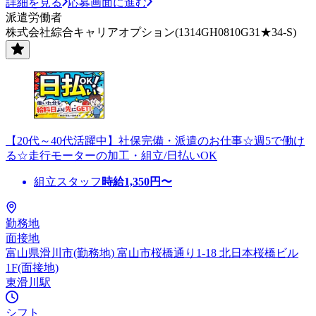
詳細を見る
応募画面に進む
派遣労働者
株式会社綜合キャリアオプション(1314GH0810G31★34-S)
【20代～40代活躍中】社保完備・派遣のお仕事☆週5で働け
る☆走行モーターの加工・組立/日払いOK
組立スタッフ
時給
1,350
円〜
勤務地
面接地
富山県滑川市(勤務地) 富山市桜橋通り1-18 北日本桜橋ビル
1F(面接地)
東滑川駅
シフト