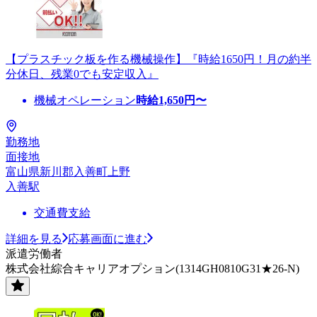
【プラスチック板を作る機械操作】『時給1650円！月の約半
分休日、残業0でも安定収入』
機械オペレーション
時給
1,650
円〜
勤務地
面接地
富山県新川郡入善町上野
入善駅
交通費支給
詳細を見る
応募画面に進む
派遣労働者
株式会社綜合キャリアオプション(1314GH0810G31★26-N)