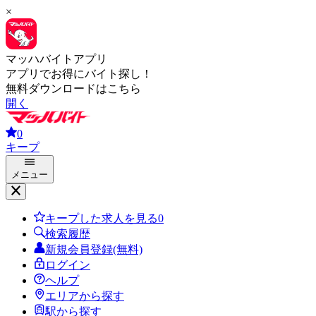
×
マッハバイトアプリ
アプリでお得にバイト探し！
無料ダウンロードはこちら
開く
0
キープ
メニュー
キープした求人を見る
0
検索履歴
新規会員登録(無料)
ログイン
ヘルプ
エリアから探す
駅から探す