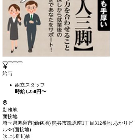
給与
組立スタッフ
時給
1,250
円〜
勤務地
面接地
埼玉県鴻巣市(勤務地) 熊谷市籠原南1丁目312番地 あかりビ
ル3F(面接地)
吹上(埼玉)駅