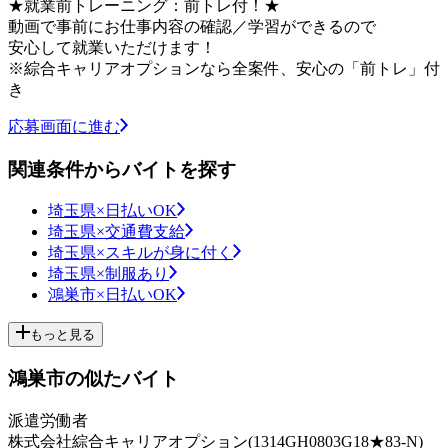
★就業前トレーニング：前トレ付！★
動画で事前にお仕事内容の確認／学習ができるので
安心して就業いただけます！
※綜合キャリアオプションなら全案件、安心の「前トレ」付
き
応募画面に進む
関連条件からバイトを探す
埼玉県×日払いOK
埼玉県×交通費支給
埼玉県×スキルが身に付く
埼玉県×制服あり
鴻巣市×日払いOK
もっと見る
鴻巣市の似たバイト
派遣労働者
株式会社綜合キャリアオプション(1314GH0803G18★83-N)