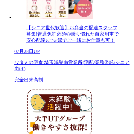
【シニア世代歓迎】お弁当の配達スタッフ
募集!普通免許必須◎乗り慣れた自家用車で
安心配達♪ご夫婦でご一緒にお仕事も可！
07月28日UP
ワタミの宅食 埼玉鴻巣南営業所(宅配/業務委託/シニア
向け)
完全出来高制