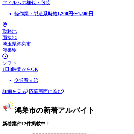
フィルムの梱包・包装
軽作業・製造系
時給
1,200
円〜
1,500
円
勤務地
面接地
埼玉県鴻巣市
鴻巣駅
シフト
1日8時間からOK
交通費支給
詳細を見る
応募画面に進む
鴻巣市の新着アルバイト
新着案件12件掲載中！