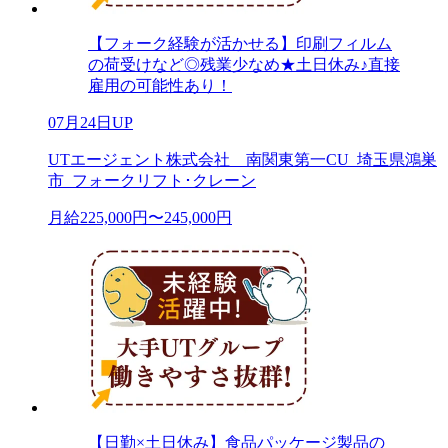
【フォーク経験が活かせる】印刷フィルム
の荷受けなど◎残業少なめ★土日休み♪直接
雇用の可能性あり！
07月24日UP
UTエージェント株式会社 南関東第一CU_埼玉県鴻巣
市_フォークリフト･クレーン
月給225,000円〜245,000円
【日勤×土日休み】食品パッケージ製品の