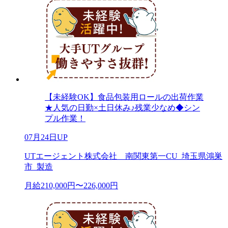
【未経験OK】食品包装用ロールの出荷作業
★人気の日勤×土日休み♪残業少なめ◆シン
プル作業！
07月24日UP
UTエージェント株式会社 南関東第一CU_埼玉県鴻巣
市_製造
月給210,000円〜226,000円