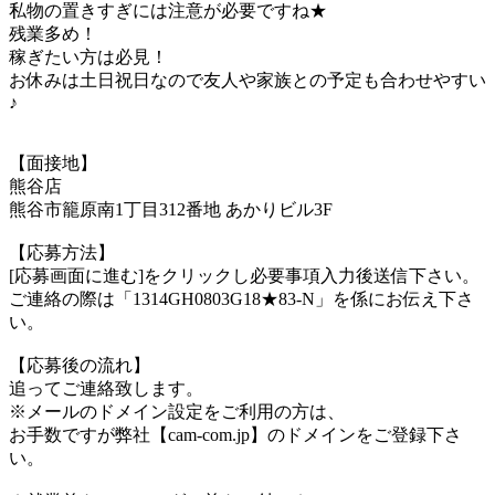
私物の置きすぎには注意が必要ですね★
残業多め！
稼ぎたい方は必見！
お休みは土日祝日なので友人や家族との予定も合わせやすい
♪
【面接地】
熊谷店
熊谷市籠原南1丁目312番地 あかりビル3F
【応募方法】
[応募画面に進む]をクリックし必要事項入力後送信下さい。
ご連絡の際は「1314GH0803G18★83-N」を係にお伝え下さ
い。
【応募後の流れ】
追ってご連絡致します。
※メールのドメイン設定をご利用の方は、
お手数ですが弊社【cam-com.jp】のドメインをご登録下さ
い。