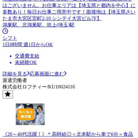
はございません。お仕事エリアは【埼玉県と都内を中心】に
多数あり！毎日お仕事ご用意中です！面接地は【埼玉県さい
たま市大宮区宮町2-10 シンテイ大宮ビル7F】
鴻巣駅、北鴻巣駅、吹上(埼玉)駅
シフト
1日8時間 週1日からOK
交通費支給
未経験OK
詳細を見る
応募画面に進む
派遣労働者
株式会社ロフティー/KU10024116
《20～40代活躍！》＊高時給◎＜北本駅から車で6分＞食品