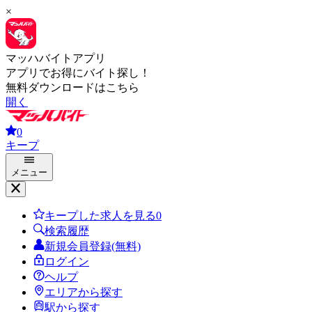
×
マッハバイトアプリ
アプリでお得にバイト探し！
無料ダウンロードはこちら
開く
0
キープ
メニュー
キープした求人を見る
0
検索履歴
新規会員登録(無料)
ログイン
ヘルプ
エリアから探す
駅から探す