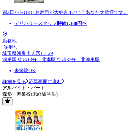
週2日からOK!! お寿司が大好き!!というあなた大歓迎です。
デリバリースタッフ
時給
1,180
円〜
勤務地
面接地
埼玉県鴻巣市人形1-3-29
鴻巣駅 徒歩13分、北本駅 徒歩37分、北鴻巣駅
未経験OK
詳細を見る
応募画面に進む
アルバイト・パート
森塾 鴻巣校(未経験学生)