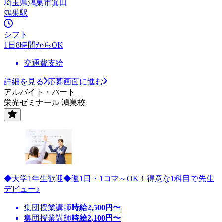
埼玉県鴻巣市箕田
鴻巣駅
シフト
1日8時間からOK
交通費支給
詳細を見る
応募画面に進む
アルバイト・パート
栄光ゼミナール 鴻巣校
◆大学1年生歓迎◆週1日・1コマ～OK！得意な1科目で先生
デビュー♪
集団授業講師
時給
2,500
円〜
集団授業講師
時給
2,100
円〜