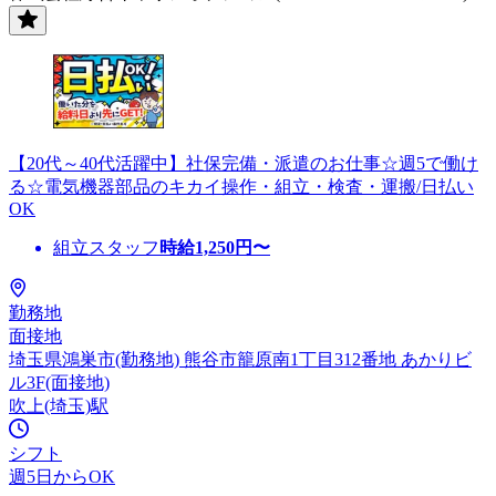
【20代～40代活躍中】社保完備・派遣のお仕事☆週5で働け
る☆電気機器部品のキカイ操作・組立・検査・運搬/日払い
OK
組立スタッフ
時給
1,250
円〜
勤務地
面接地
埼玉県鴻巣市(勤務地) 熊谷市籠原南1丁目312番地 あかりビ
ル3F(面接地)
吹上(埼玉)駅
シフト
週5日からOK