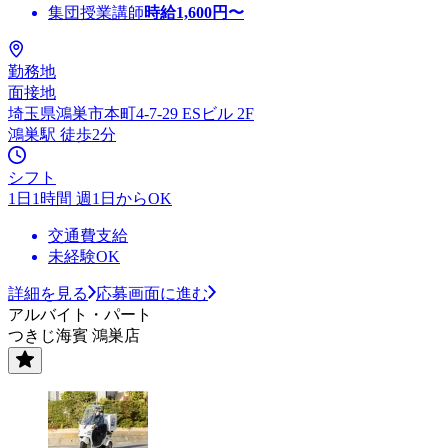
集団授業講師
時給
1,600
円〜
勤務地
面接地
埼玉県鴻巣市本町4-7-29 ESビル 2F
鴻巣駅 徒歩2分
シフト
1日1時間 週1日からOK
交通費支給
未経験OK
詳細を見る
応募画面に進む
アルバイト・パート
つきじ海賓 鴻巣店