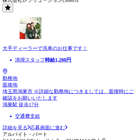
株式会社レソリューション(50883)
大手ディーラーで洗車のお仕事です！
清掃スタッフ
時給
1,200
円
勤務地
面接地
埼玉県鴻巣市 ※詳細な勤務地につきましては、面接時にご
確認をお願いいたします
鴻巣駅 徒歩17分
交通費支給
詳細を見る
応募画面に進む
アルバイト・パート