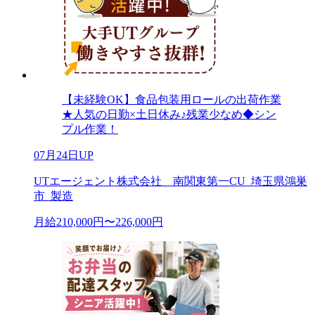
【未経験OK】食品包装用ロールの出荷作業
★人気の日勤×土日休み♪残業少なめ◆シン
プル作業！
07月24日UP
UTエージェント株式会社 南関東第一CU_埼玉県鴻巣
市_製造
月給210,000円〜226,000円