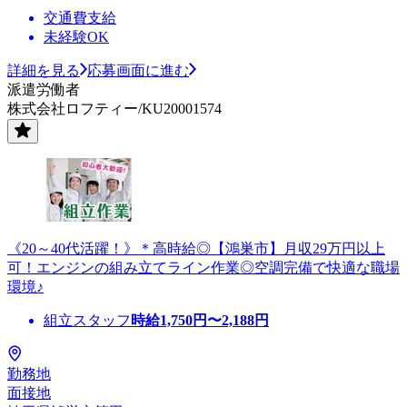
交通費支給
未経験OK
詳細を見る
応募画面に進む
派遣労働者
株式会社ロフティー/KU20001574
《20～40代活躍！》＊高時給◎【鴻巣市】月収29万円以上
可！エンジンの組み立てライン作業◎空調完備で快適な職場
環境♪
組立スタッフ
時給
1,750
円〜
2,188
円
勤務地
面接地