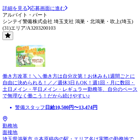
詳細を見る
応募画面に進む
アルバイト・パート
シンテイ警備株式会社 埼玉支社 鴻巣・北鴻巣・吹上(埼玉)
(31)エリア/A3203200103
働き方改革！＼＼働き方は自分次第！お休みも1週間ごとに
自由に決められる！／／週休3日もOK！週1回・月に数回・
土日メイン・平日メイン・レギュラー勤務等、自分のペース
で無理なく働こう！だから続けやすい♪
警備スタッフ
日給
10,500
円〜
13,474
円
勤務地
面接地
埼玉県鴻巣市 ※本原稿内の駅・エリア名は実際の勤務地で