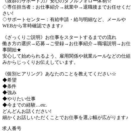
《抜群のサポート力》安心のダブルフォロー体制☆
◇専任担当者：お仕事紹介→就業中→退職後までお任せくだ
さい!
◇サポートセンター：有給申請・給与明細など、メールや
WEBから常時確認できます♪
《ざっくりご説明》お仕事をスタートするまでの流れ
働き方の選択→応募→ご登録→お仕事紹介→職場説明→お仕
事開始★
安心して始められるよう、雇用関係や就業ルールなどの仕組
みからじっくりお伝えしています。
《個別ヒアリング》あなたのことを教えてください☆
◆希望
◆条件
◆強み
◆やりたい仕事
◆今までの経験…etc.
どんどんお話ください!
細かくお話しいただくことでお仕事を選ぶ幅が広がります♪
求人番号