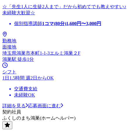
☆「先生1人に生徒2人まで」だから初めてでも教えやすい♪
未経験大歓迎☆
個別指導講師
1コマ(80分)
1,600
円〜
3,000
円
勤務地
面接地
埼玉県鴻巣市本町1-1-3エルミ鴻巣２F
鴻巣駅 徒歩1分
シフト
1日1.5時間 週2日からOK
交通費支給
未経験OK
詳細を見る
応募画面に進む
契約社員
ふくしのまち鴻巣(ホームヘルパー)