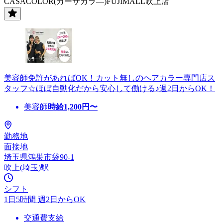
CASACOLOR(カーサカラ―)FUJIMALL吹上店
美容師免許があればOK！カット無しのヘアカラー専門店ス
タッフ☆ほぼ自動化だから安心して働ける♪週2日からOK！
美容師
時給
1,200
円〜
勤務地
面接地
埼玉県鴻巣市袋90-1
吹上(埼玉)駅
シフト
1日5時間 週2日からOK
交通費支給