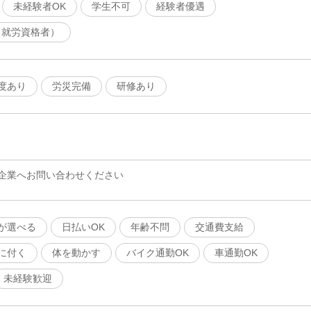
未経験者OK
学生不可
経験者優遇
（就労資格者）
度あり
労災完備
研修あり
企業へお問い合わせください
が選べる
日払いOK
年齢不問
交通費支給
に付く
体を動かす
バイク通勤OK
車通勤OK
未経験歓迎