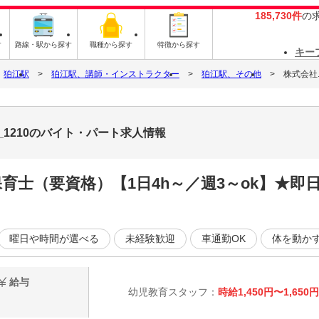
185,730件
の
す
路線・駅から探す
職種から探す
特徴から探す
キー
狛江駅
狛江駅、講師・インストラクター
狛江駅、その他
株式会社ニ
_1210のバイト・パート求人情報
育士（要資格）【1日4h～／週3～ok】★
曜日や時間が選べる
未経験歓迎
車通勤OK
体を動か
給与
幼児教育スタッフ：
時給1,450円〜1,650円