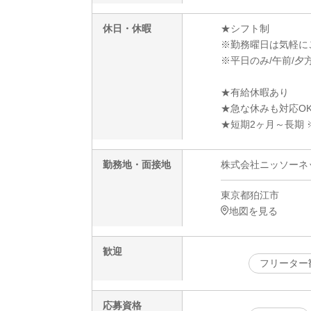
休日・休暇
★シフト制
※勤務曜日は気軽に
※平日のみ/午前/夕方
★有給休暇あり
★急な休みも対応O
★短期2ヶ月～長期 
勤務地・面接地
株式会社ニッソーネット
東京都狛江市
地図を見る
歓迎
フリーター
応募資格