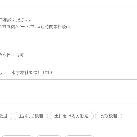
ご相談ください♪
/扶養内/パート/フル/短時間等相談ok
K
※即日～も可
 東京本社/0201_1210
歓迎
主婦(夫)歓迎
土日働ける方歓迎
長期歓迎