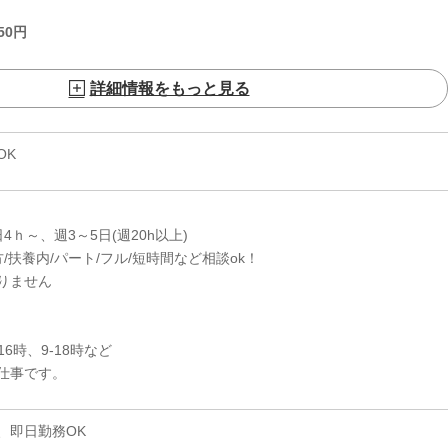
50
円
詳細情報をもっと見る
OK
日4ｈ～、週3～5日(週20h以上)
/扶養内/パート/フル/短時間など相談ok！
りません
-16時、9-18時など
仕事です。
、即日勤務OK