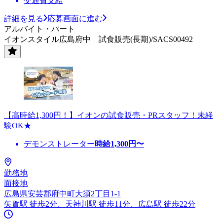
交通費支給
詳細を見る
応募画面に進む
アルバイト・パート
イオンスタイル広島府中 試食販売(長期)/SACS00492
【高時給1,300円！】イオンの試食販売・PRスタッフ！未経
験OK★
デモンストレーター
時給
1,300
円〜
勤務地
面接地
広島県安芸郡府中町大須2丁目1-1
矢賀駅 徒歩2分、天神川駅 徒歩11分、広島駅 徒歩22分