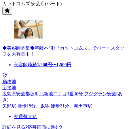
カットコムズ 安芸店(パート)
◆美容師募集◆年齢不問♪『カットコムズ』でパートスタッ
フを大募集中！
美容師
時給
1,200
円〜
1,500
円
勤務地
面接地
広島県安芸郡坂町北新地二丁目3番30号 フジグラン安芸(あ
き)
矢野駅 徒歩18分、坂駅 徒歩21分、海田市駅
交通費支給
詳細を見る
応募画面に進む