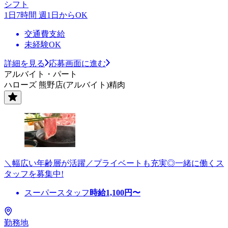
シフト
1日7時間 週1日からOK
交通費支給
未経験OK
詳細を見る
応募画面に進む
アルバイト・パート
ハローズ 熊野店(アルバイト)精肉
＼幅広い年齢層が活躍／プライベートも充実◎一緒に働くス
タッフを募集中!
スーパースタッフ
時給
1,100
円〜
勤務地