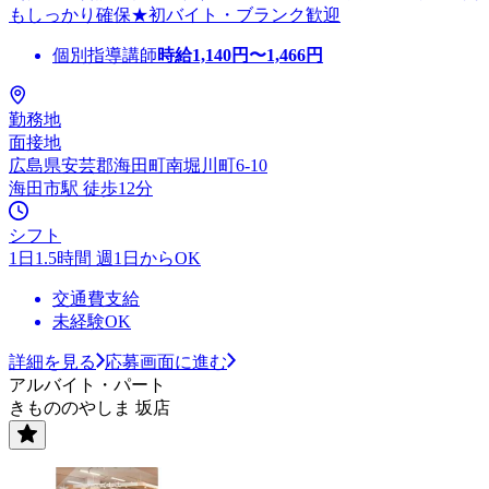
もしっかり確保★初バイト・ブランク歓迎
個別指導講師
時給
1,140
円〜
1,466
円
勤務地
面接地
広島県安芸郡海田町南堀川町6-10
海田市駅 徒歩12分
シフト
1日1.5時間 週1日からOK
交通費支給
未経験OK
詳細を見る
応募画面に進む
アルバイト・パート
きもののやしま 坂店