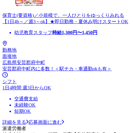
保育士(要資格)／小規模で、一人ひとりをゆっくりみれる
【1日4h～／週3～ok】★即日勤務・夏休み明けスタートOK
幼児教育スタッフ
時給
1,300
円〜
1,450
円
勤務地
面接地
広島県安芸郡府中町
安芸郡府中町内に多数！＜駅チカ・車通勤okも有＞
シフト
1日4時間 週3日からOK
交通費支給
未経験OK
短期OK
詳細を見る
応募画面に進む
派遣労働者