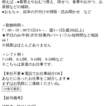
例えば…●着替えやおむつ替え、排せつ、食事やおやつ、お
昼寝などの補助。
●おもちゃ、絵本の片付けや掃除・読み聞かせ など
＜勤務時間＞
7：00～19：00で1日4ｈ～、週3～5日(週20h以上)
★平日のみ/午前/夕方/扶養内/パート/フル/短時間など相談
ok！
※残業はほとんどありません
＜シフト例＞
7-11時、8-12時、9-16時、9-18時など
※こちらは派遣のお仕事です。
【来社不要★電話でお仕事紹介OK】
あなたに合ったお仕事をご紹介します★
まずはお気軽にご連絡くださいね。
全て表示
【給与備考】