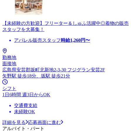
【未経験の方歓迎】フリーター＆しゅふ活躍中◎着物の販売
スタッフを大募集！
アパレル販売スタッフ
時給
1,260
円〜
勤務地
面接地
広島県安芸郡坂町北新地2-3-30 フジグラン安芸2F
矢野駅 徒歩18分、坂駅 徒歩21分
シフト
1日6時間 週3日からOK
交通費支給
未経験OK
詳細を見る
応募画面に進む
アルバイト・パート