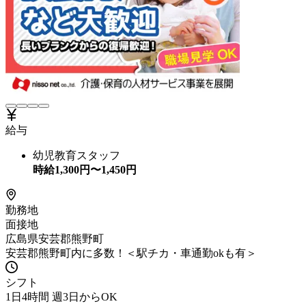
給与
幼児教育スタッフ
時給
1,300
円〜
1,450
円
勤務地
面接地
広島県安芸郡熊野町
安芸郡熊野町内に多数！＜駅チカ・車通勤okも有＞
シフト
1日4時間 週3日からOK