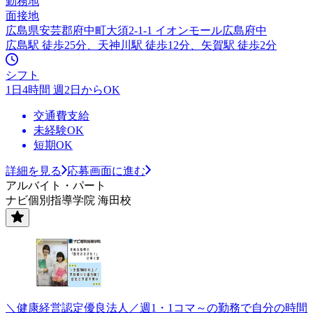
勤務地
面接地
広島県安芸郡府中町大須2-1-1 イオンモール広島府中
広島駅 徒歩25分、天神川駅 徒歩12分、矢賀駅 徒歩2分
シフト
1日4時間 週2日からOK
交通費支給
未経験OK
短期OK
詳細を見る
応募画面に進む
アルバイト・パート
ナビ個別指導学院 海田校
＼健康経営認定優良法人／週1・1コマ～の勤務で自分の時間