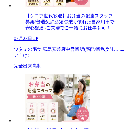
【シニア世代歓迎】お弁当の配達スタッフ
募集!普通免許必須◎乗り慣れた自家用車で
安心配達♪ご夫婦でご一緒にお仕事も可！
07月28日UP
ワタミの宅食 広島安芸府中営業所(宅配/業務委託/シニ
ア向け)
完全出来高制