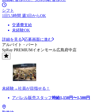
シフト
1日5.5時間 週3日からOK
交通費支給
未経験OK
詳細を見る
応募画面に進む
アルバイト・パート
SpRay PREMIUMイオンモール広島府中店
未経験→社員が目指せる！
アパレル販売スタッフ
時給
1,150
円〜
1,500
円