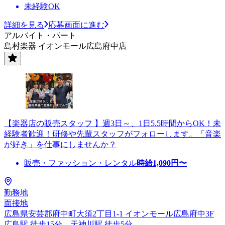
未経験OK
詳細を見る
応募画面に進む
アルバイト・パート
島村楽器 イオンモール広島府中店
【楽器店の販売スタッフ 】週3日～、1日5.5時間からOK！未
経験者歓迎！研修や先輩スタッフがフォローします。「音楽
が好き」を仕事にしませんか？
販売・ファッション・レンタル
時給
1,090
円〜
勤務地
面接地
広島県安芸郡府中町大須2丁目1-1 イオンモール広島府中3F
広島駅 徒歩15分、天神川駅 徒歩5分