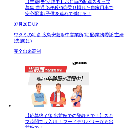
【主婦(夫)活躍中】お弁当の配達スタッフ
募集!普通免許必須◎乗り慣れた自家用車で
安心配達♪子供を連れて働ける！
07月28日UP
ワタミの宅食 広島安芸府中営業所(宅配/業務委託/主婦
(夫)向け)
完全出来高制
【応募終了後 出前館での登録まで！】スキ
マ時間で収入UP！フードデリバリーなら出
前館で！