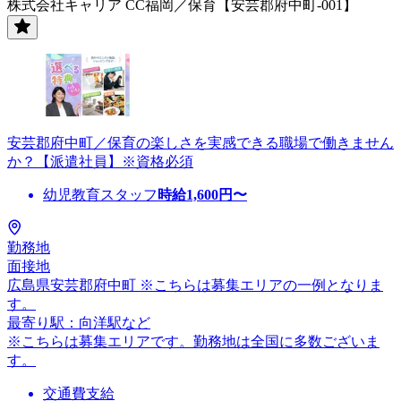
株式会社キャリア CC福岡／保育【安芸郡府中町-001】
安芸郡府中町／保育の楽しさを実感できる職場で働きません
か？【派遣社員】※資格必須
幼児教育スタッフ
時給
1,600
円〜
勤務地
面接地
広島県安芸郡府中町 ※こちらは募集エリアの一例となりま
す。
最寄り駅：向洋駅など
※こちらは募集エリアです。勤務地は全国に多数ございま
す。
交通費支給