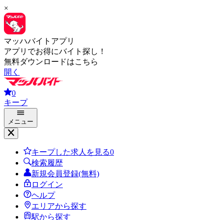
×
マッハバイトアプリ
アプリでお得にバイト探し！
無料ダウンロードはこちら
開く
0
キープ
メニュー
キープした求人を見る
0
検索履歴
新規会員登録(無料)
ログイン
ヘルプ
エリアから探す
駅から探す