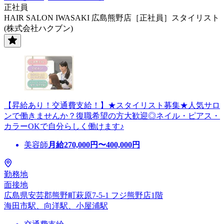
正社員
HAIR SALON IWASAKI 広島熊野店［正社員］スタイリスト
(株式会社ハクブン)
【昇給あり！交通費支給！】★スタイリスト募集★人気サロ
ンで働きませんか？復職希望の方大歓迎◎ネイル・ピアス・
カラーOKで自分らしく働けます♪
美容師
月給
270,000
円〜
400,000
円
勤務地
面接地
広島県安芸郡熊野町萩原7-5-1 フジ熊野店1階
海田市駅、向洋駅、小屋浦駅