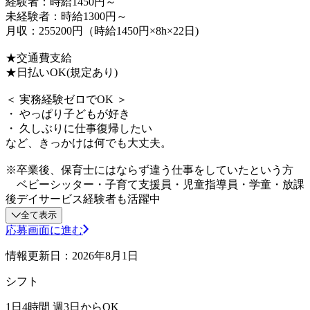
経験者：時給1450円～
未経験者：時給1300円～
月収：255200円（時給1450円×8h×22日)
★交通費支給
★日払いOK(規定あり)
＜ 実務経験ゼロでOK ＞
・ やっぱり子どもが好き
・ 久しぶりに仕事復帰したい
など、きっかけは何でも大丈夫。
※卒業後、保育士にはならず違う仕事をしていたという方
ベビーシッター・子育て支援員・児童指導員・学童・放課
後デイサービス経験者も活躍中
全て表示
応募画面に進む
情報更新日：2026年8月1日
シフト
1日4時間 週3日からOK