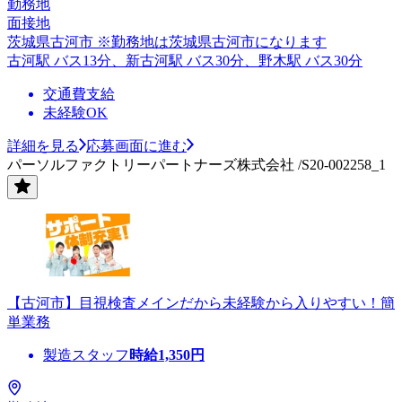
勤務地
面接地
茨城県古河市 ※勤務地は茨城県古河市になります
古河駅 バス13分、新古河駅 バス30分、野木駅 バス30分
交通費支給
未経験OK
詳細を見る
応募画面に進む
パーソルファクトリーパートナーズ株式会社 /S20-002258_1
【古河市】目視検査メインだから未経験から入りやすい！簡
単業務
製造スタッフ
時給
1,350
円