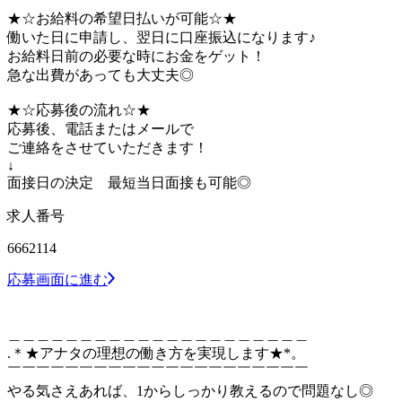
★☆お給料の希望日払いが可能☆★
働いた日に申請し、翌日に口座振込になります♪
お給料日前の必要な時にお金をゲット！
急な出費があっても大丈夫◎
★☆応募後の流れ☆★
応募後、電話またはメールで
ご連絡をさせていただきます！
↓
面接日の決定 最短当日面接も可能◎
求人番号
6662114
応募画面に進む
＿＿＿＿＿＿＿＿＿＿＿＿＿＿＿＿＿＿＿＿＿
.＊★アナタの理想の働き方を実現します★*。
￣￣￣￣￣￣￣￣￣￣￣￣￣￣￣￣￣￣￣￣￣
やる気さえあれば、1からしっかり教えるので問題なし◎