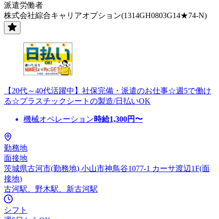
派遣労働者
株式会社綜合キャリアオプション(1314GH0803G14★74-N)
【20代～40代活躍中】社保完備・派遣のお仕事☆週5で働け
る☆プラスチックシートの製造/日払いOK
機械オペレーション
時給
1,300
円〜
勤務地
面接地
茨城県古河市(勤務地) 小山市神鳥谷1077-1 カーサ渡辺1F(面
接地)
古河駅、野木駅、新古河駅
シフト