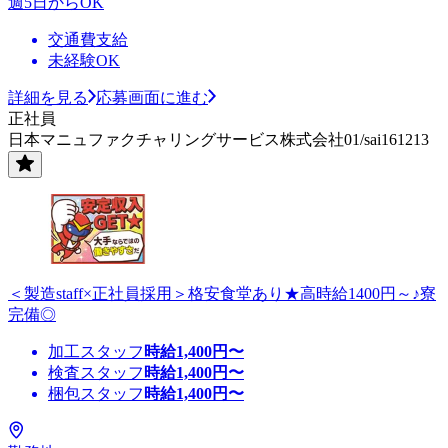
週5日からOK
交通費支給
未経験OK
詳細を見る
応募画面に進む
正社員
日本マニュファクチャリングサービス株式会社01/sai161213
＜製造staff×正社員採用＞格安食堂あり★高時給1400円～♪寮
完備◎
加工スタッフ
時給
1,400
円〜
検査スタッフ
時給
1,400
円〜
梱包スタッフ
時給
1,400
円〜