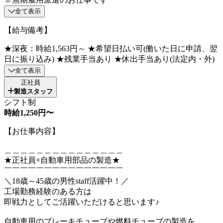
全て表示
【給与備考】
★深夜：時給1,563円～ ★希望日払い可(働いた日に申請、翌
日に振り込み) ★残業手当あり ★休出手当あり(法定内・外)
全て表示
正社員
製造スタッフ
シフト制
時給1,250円〜
【お仕事内容】
＿＿＿＿＿＿＿＿＿＿＿＿＿＿＿
★正社員×自動車用部品の製造★
￣￣￣￣￣￣￣￣￣￣￣￣￣￣￣
＼18歳～45歳の男性staff活躍中！／
工場勤務経験のある方は
即戦力としてご活躍いただけると思います♪
自動車用のブレーキチューブや燃料チューブの製造を