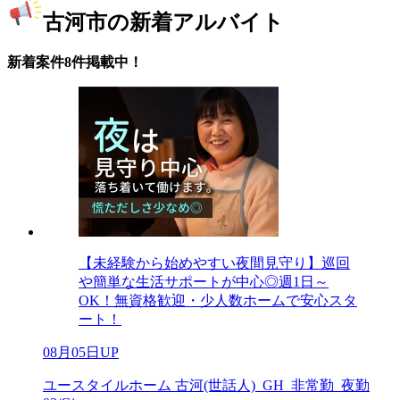
古河市の新着アルバイト
新着案件8件掲載中！
【未経験から始めやすい夜間見守り】巡回
や簡単な生活サポートが中心◎週1日～
OK！無資格歓迎・少人数ホームで安心スタ
ート！
08月05日UP
ユースタイルホーム 古河(世話人)_GH_非常勤_夜勤