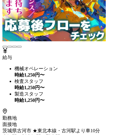
給与
機械オペレーション
時給
1,250
円〜
検査スタッフ
時給
1,250
円〜
製造スタッフ
時給
1,250
円〜
勤務地
面接地
茨城県古河市 ★東北本線・古河駅より車10分