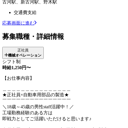
古河駅、新古河駅、野木駅
交通費支給
応募画面に進む
募集職種・詳細情報
正社員
機械オペレーション
シフト制
時給1,250円〜
【お仕事内容】
＿＿＿＿＿＿＿＿＿＿＿＿＿＿＿
★正社員×自動車用部品の製造★
￣￣￣￣￣￣￣￣￣￣￣￣￣￣￣
＼18歳～45歳の男性staff活躍中！／
工場勤務経験のある方は
即戦力としてご活躍いただけると思います♪