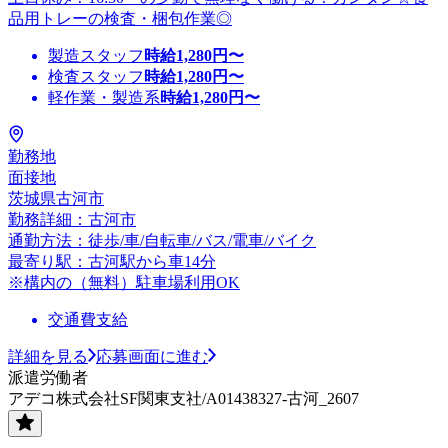
品用トレーの検査・梱包作業◎
製造スタッフ
時給
1,280
円〜
検査スタッフ
時給
1,280
円〜
軽作業・製造系
時給
1,280
円〜
勤務地
面接地
茨城県古河市
勤務詳細：古河市
通勤方法：徒歩/車/自転車/バス/電車/バイク
最寄り駅：古河駅から車14分
※構内の（無料）駐車場利用OK
交通費支給
詳細を見る
応募画面に進む
派遣労働者
アデコ株式会社SF関東支社/A01438327-古河_2607