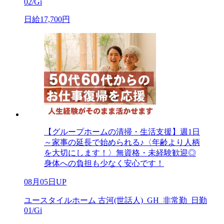
02/Gi
日給17,700円
【グループホームの清掃・生活支援】週1日
～家事の延長で始められる♪〈年齢より人柄
を大切にします！〉無資格・未経験歓迎◎
身体への負担も少なく安心です！
08月05日UP
ユースタイルホーム 古河(世話人)_GH_非常勤_日勤
01/Gi