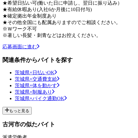
★希望日払い可(働いた日に申請し、翌日に振り込み）
★有給休暇あり(入社6か月後に10日付与)
★確定拠出年金制度あり
★その他全国にも配属ありますのでご相談ください。
※Ｗワーク不可
※著しい長髪・刺青などはお控えください。
応募画面に進む
関連条件からバイトを探す
茨城県×日払いOK
茨城県×交通費支給
茨城県×体を動かす
茨城県×制服あり
茨城県×バイク通勤OK
もっと見る
古河市の似たバイト
派遣労働者