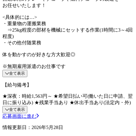
お任せいたします！
<具体的には…>
・重量物の運搬業務
⇒25kg程度の部材を機械にセットする作業(1時間に3～4回
程度)
・その他付随業務
体を動かすのが好きな方大歓迎◎
※無期雇用派遣のお仕事です
全て表示
【給与備考】
★深夜：時給1,563円～ ★希望日払い可(働いた日に申請、翌
日に振り込み) ★残業手当あり ★休出手当あり(法定内・外)
全て表示
応募画面に進む
情報更新日：2026年5月28日