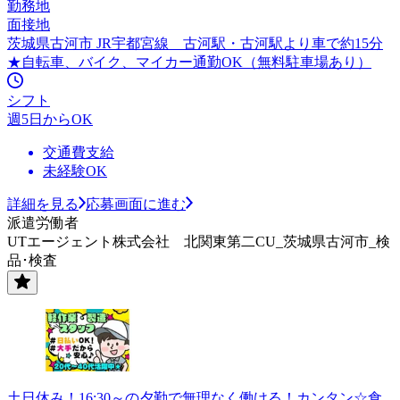
勤務地
面接地
茨城県古河市 JR宇都宮線 古河駅・古河駅より車で約15分
★自転車、バイク、マイカー通勤OK（無料駐車場あり）
シフト
週5日からOK
交通費支給
未経験OK
詳細を見る
応募画面に進む
派遣労働者
UTエージェント株式会社 北関東第二CU_茨城県古河市_検
品･検査
土日休み！16:30～の夕勤で無理なく働ける！カンタン☆食