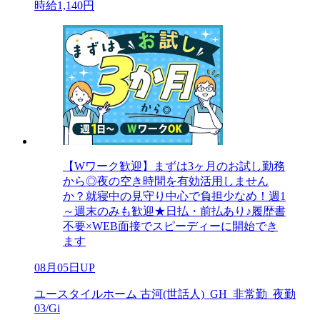
時給1,140円
【Wワーク歓迎】まずは3ヶ月のお試し勤務
から◎夜の空き時間を有効活用しません
か？就寝中の見守り中心で負担少なめ！週1
～週末のみも歓迎★日払・前払あり♪履歴書
不要×WEB面接でスピーディーに開始でき
ます
08月05日UP
ユースタイルホーム 古河(世話人)_GH_非常勤_夜勤
03/Gi