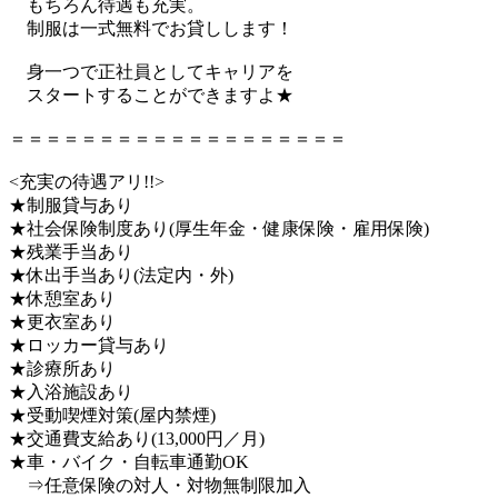
もちろん待遇も充実。
制服は一式無料でお貸しします！
身一つで正社員としてキャリアを
スタートすることができますよ★
＝＝＝＝＝＝＝＝＝＝＝＝＝＝＝＝＝＝＝
<充実の待遇アリ!!>
★制服貸与あり
★社会保険制度あり(厚生年金・健康保険・雇用保険)
★残業手当あり
★休出手当あり(法定内・外)
★休憩室あり
★更衣室あり
★ロッカー貸与あり
★診療所あり
★入浴施設あり
★受動喫煙対策(屋内禁煙)
★交通費支給あり(13,000円／月)
★車・バイク・自転車通勤OK
⇒任意保険の対人・対物無制限加入