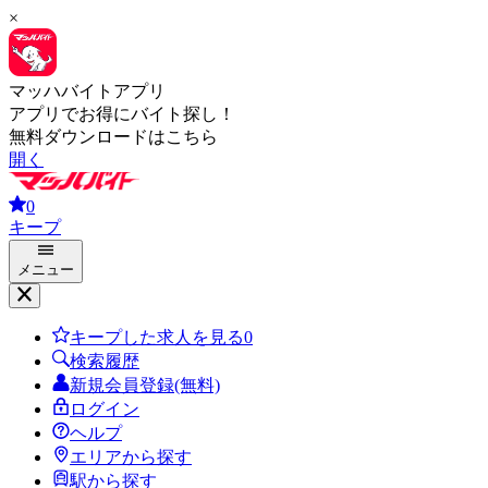
×
マッハバイトアプリ
アプリでお得にバイト探し！
無料ダウンロードはこちら
開く
0
キープ
メニュー
キープした求人を見る
0
検索履歴
新規会員登録(無料)
ログイン
ヘルプ
エリアから探す
駅から探す