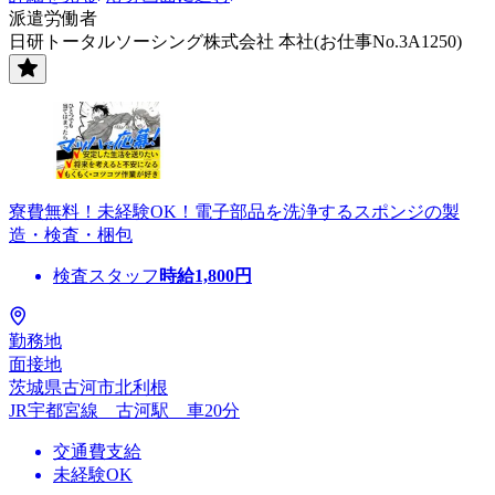
派遣労働者
日研トータルソーシング株式会社 本社(お仕事No.3A1250)
寮費無料！未経験OK！電子部品を洗浄するスポンジの製
造・検査・梱包
検査スタッフ
時給
1,800
円
勤務地
面接地
茨城県古河市北利根
JR宇都宮線 古河駅 車20分
交通費支給
未経験OK