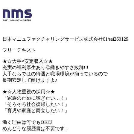
日本マニュファクチャリングサービス株式会社01/sai260129
フリーテキスト
★☆大手×安定収入☆★
充実の福利厚生あり◎働きやすさ抜群!!!
大手ならではの待遇と職場環境が揃っているので
長期安定して働けますよ♪
★☆人物重視の採用☆★
「家族のために稼ぎたい…！」
「そろそろ社会復帰したい！」
「育児や家庭と両立したい！」
働く理由は何でもOK◎
めんどうな履歴書は不要です！