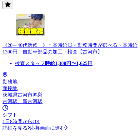
《20～40代活躍！》＊高時給◎＜勤務時間が選べる＞高時給
1300円！自動車部品の加工・検査【古河市】
検査スタッフ
時給
1,300
円〜
1,625
円
勤務地
面接地
茨城県古河市鴻巣
古河駅、新古河駅
シフト
1日8時間からOK
詳細を見る
応募画面に進む