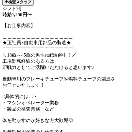
検査スタッフ
シフト制
時給1,250円〜
【お仕事内容】
＿＿＿＿＿＿＿＿＿＿＿＿＿＿＿
★正社員×自動車用部品の製造★
￣￣￣￣￣￣￣￣￣￣￣￣￣￣￣
＼18歳～45歳の男性staff活躍中！／
工場勤務経験のある方は
即戦力としてご活躍いただけると思います♪
自動車用のブレーキチューブや燃料チューブの製造を
お任せいたします！
<具体的には…>
・マシンオペレーター業務
・製品の検査業務 など
体を動かすのが好きな方大歓迎◎
※無期雇用派遣のお仕事です