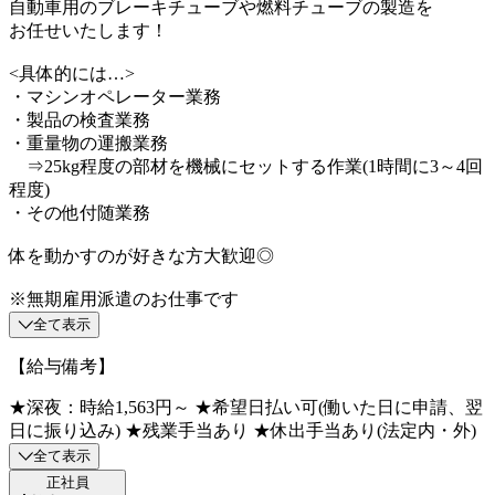
自動車用のブレーキチューブや燃料チューブの製造を
お任せいたします！
<具体的には…>
・マシンオペレーター業務
・製品の検査業務
・重量物の運搬業務
⇒25kg程度の部材を機械にセットする作業(1時間に3～4回
程度)
・その他付随業務
体を動かすのが好きな方大歓迎◎
※無期雇用派遣のお仕事です
全て表示
【給与備考】
★深夜：時給1,563円～ ★希望日払い可(働いた日に申請、翌
日に振り込み) ★残業手当あり ★休出手当あり(法定内・外)
全て表示
正社員