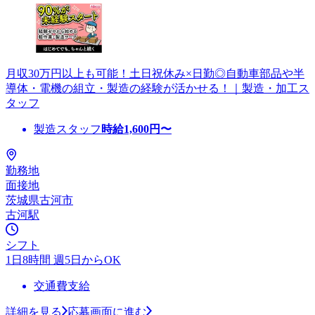
月収30万円以上も可能！土日祝休み×日勤◎自動車部品や半
導体・電機の組立・製造の経験が活かせる！｜製造・加工ス
タッフ
製造スタッフ
時給
1,600
円〜
勤務地
面接地
茨城県古河市
古河駅
シフト
1日8時間 週5日からOK
交通費支給
詳細を見る
応募画面に進む