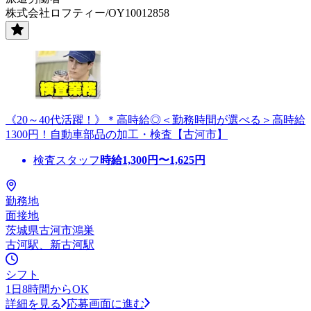
株式会社ロフティー/OY10012858
《20～40代活躍！》＊高時給◎＜勤務時間が選べる＞高時給
1300円！自動車部品の加工・検査【古河市】
検査スタッフ
時給
1,300
円〜
1,625
円
勤務地
面接地
茨城県古河市鴻巣
古河駅、新古河駅
シフト
1日8時間からOK
詳細を見る
応募画面に進む