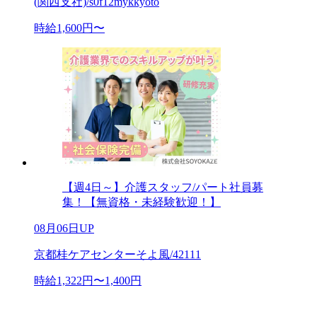
(関西支社)/s0f12mykkyoto
時給1,600円〜
【週4日～】介護スタッフ/パート社員募
集！【無資格・未経験歓迎！】
08月06日UP
京都桂ケアセンターそよ風/42111
時給1,322円〜1,400円