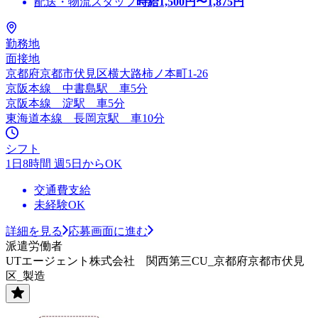
配送・物流スタッフ
時給
1,500
円〜
1,875
円
勤務地
面接地
京都府京都市伏見区横大路柿ノ本町1‐26
京阪本線 中書島駅 車5分
京阪本線 淀駅 車5分
東海道本線 長岡京駅 車10分
シフト
1日8時間 週5日からOK
交通費支給
未経験OK
詳細を見る
応募画面に進む
派遣労働者
UTエージェント株式会社 関西第三CU_京都府京都市伏見
区_製造