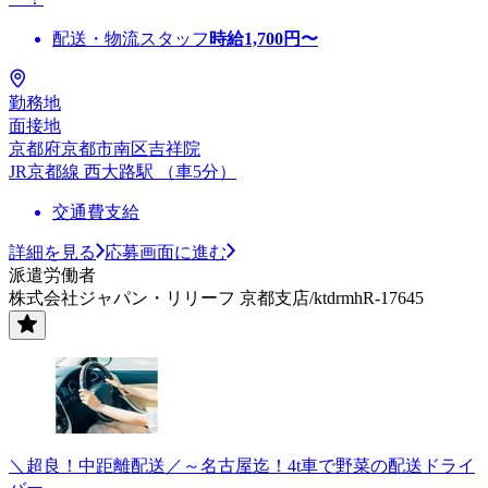
配送・物流スタッフ
時給
1,700
円〜
勤務地
面接地
京都府京都市南区吉祥院
JR京都線 西大路駅 （車5分）
交通費支給
詳細を見る
応募画面に進む
派遣労働者
株式会社ジャパン・リリーフ 京都支店/ktdrmhR-17645
＼超良！中距離配送／～名古屋迄！4t車で野菜の配送ドライ