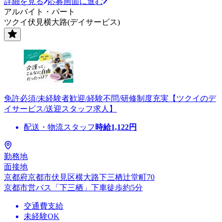
詳細を見る
応募画面に進む
アルバイト・パート
ツクイ伏見横大路(デイサービス)
免許必須/未経験者歓迎/経験不問/研修制度充実【ツクイのデ
イサービス/送迎スタッフ求人】
配送・物流スタッフ
時給
1,122
円
勤務地
面接地
京都府京都市伏見区横大路下三栖辻堂町70
京都市営バス「下三栖」下車徒歩約5分
交通費支給
未経験OK