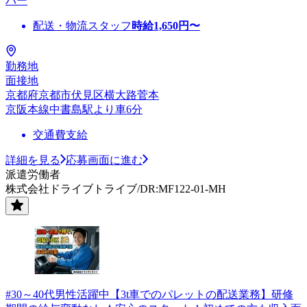
バー
配送・物流スタッフ
時給
1,650
円〜
勤務地
面接地
京都府京都市伏見区横大路菅本
京阪本線中書島駅より車6分
交通費支給
詳細を見る
応募画面に進む
派遣労働者
株式会社ドライブトライブ/DR:MF122-01-MH
#30～40代男性活躍中【3t車でのパレットの配送業務】研修