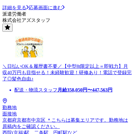
詳細を見る
応募画面に進む
派遣労働者
株式会社アズスタッフ
＼日払いOK＆履歴書不要／【中型8t限定以上＝即戦力】月
収40万円も目指せる！未経験歓迎！研修あり！電話で登録完
了◎髪色自由♪
配送・物流スタッフ
月給
358,050
円〜
447,563
円
勤務地
面接地
京都府京都市中京区 ＊こちらは募集エリアです。勤務地は
原稿内をご確認ください。
西院(京福)駅、二条駅、円町駅など