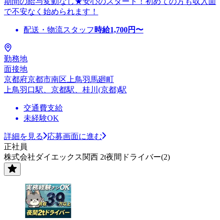
期間の給与変動なし★安心のスタート！初めての方も収入面
で不安なく始められます！
配送・物流スタッフ
時給
1,700
円〜
勤務地
面接地
京都府京都市南区上鳥羽馬廻町
上鳥羽口駅、京都駅、桂川(京都)駅
交通費支給
未経験OK
詳細を見る
応募画面に進む
正社員
株式会社ダイエックス関西 2t夜間ドライバー(2)