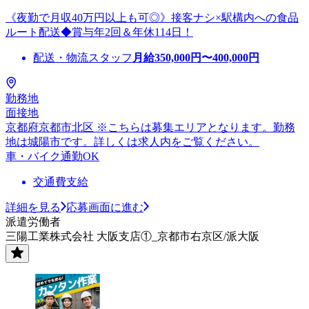
《夜勤で月収40万円以上も可◎》接客ナシ×駅構内への食品
ルート配送◆賞与年2回＆年休114日！
配送・物流スタッフ
月給
350,000
円〜
400,000
円
勤務地
面接地
京都府京都市北区 ※こちらは募集エリアとなります。勤務
地は城陽市です。詳しくは求人内をご覧ください。
車・バイク通勤OK
交通費支給
詳細を見る
応募画面に進む
派遣労働者
三陽工業株式会社 大阪支店①_京都市右京区/派大阪