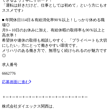
できるよう丁寧にサポート！
「運転は好きだけど、仕事としては初めて」という方にもオ
ススメです♪
■ 年間休日114日＆有給消化率90％以上！しっかり休める職
場◎
月9～10日のお休みに加え、有給休暇の取得率も90％以上と
高水準！
希望休や連休の取得も相談しやすく、「プライベートも大切
にしたい」方にとって働きやすい環境です。
メリハリのある働き方で、無理なく続けられるのが魅力です
◎
求人番号
6662776
応募画面に進む
＋─＋─＋─＋─＋─＋─＋─＋─＋─＋─＋─＋─＋─
株式会社ダイエックス関西は、