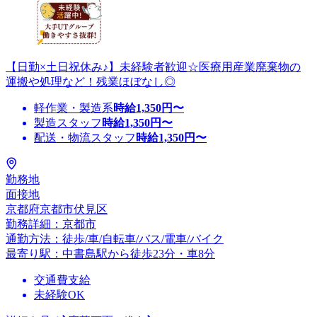
【日勤×土日祝休み♪】未経験者歓迎☆医療用産業廃棄物の
運搬や処理など！残業ほぼなし◎
軽作業・製造系
時給
1,350
円〜
製造スタッフ
時給
1,350
円〜
配送・物流スタッフ
時給
1,350
円〜
勤務地
面接地
京都府京都市伏見区
勤務詳細：京都市
通勤方法：徒歩/車/自転車/バス/電車/バイク
最寄り駅：中書島駅から徒歩23分・車8分
交通費支給
未経験OK