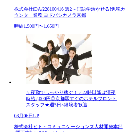
株式会社iDA/228100416 週2～◎語学活かせる!免税カ
ウンター業務 ヨドバシカメラ京都
時給1,500円〜1,650円
＼夜勤でしっかり稼ぐ！／22時以降は深夜
時給2,000円◎京都駅すぐのホテルフロント
スタッフ★週5日×経験者歓迎
08月06日UP
株式会社ヒト・コミュニケーションズ人材開発本部