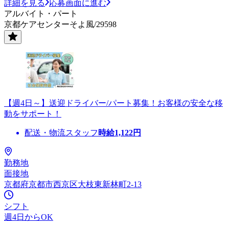
詳細を見る
応募画面に進む
アルバイト・パート
京都ケアセンターそよ風/29598
【週4日～】送迎ドライバー/パート募集！お客様の安全な移
動をサポート！
配送・物流スタッフ
時給
1,122
円
勤務地
面接地
京都府京都市西京区大枝東新林町2-13
シフト
週4日からOK