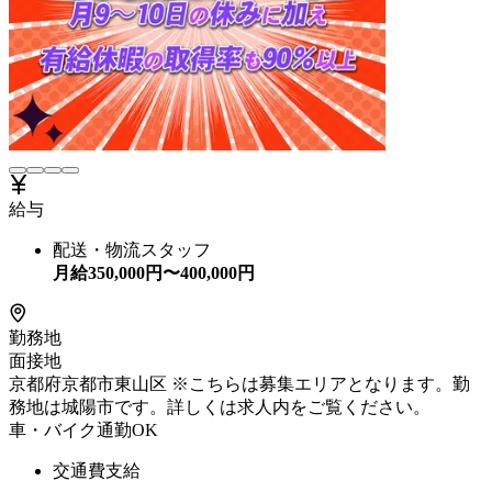
給与
配送・物流スタッフ
月給
350,000
円〜
400,000
円
勤務地
面接地
京都府京都市東山区 ※こちらは募集エリアとなります。勤
務地は城陽市です。詳しくは求人内をご覧ください。
車・バイク通勤OK
交通費支給