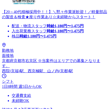
【20～40代積極採用中！！】＼黙々作業派歓迎！／軽量部品
の製造＆検査★座り作業あり☆未経験からスタート！
配送・物流スタッフ
時給
1,180
円〜
1,475
円
入出荷業務スタッフ
時給
1,180
円〜
1,475
円
検品
時給
1,180
円〜
1,475
円
勤務地
面接地
京都府京都市右京区 ※当案件はエリアでの募集となりま
す。
西院(京福)駅、西京極駅、山ノ内(京都)駅
シフト
1日8時間 週5日からOK
交通費支給
未経験OK