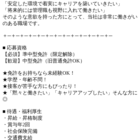
「安定した環境で着実にキャリアを築いていきたい」
「将来的には管理職も視野に入れて働きたい」
そのような意欲を持った方にとって、当社は非常に働きがい
のある職場です。
＋─＋─＋─＋─＋─＋─＋─＋─＋─＋─＋─＋─＋─
■ 応募資格
【必須】準中型免許（限定解除）
【歓迎】中型免許（旧普通免許OK）
★免許をお持ちなら未経験OK！
★学歴・年齢不問！
★接客が苦手な方にもぴったり！
★「黙々と働きたい」「キャリアアップしたい」そんな方に
◎
■ 待遇・福利厚生
・昇給・昇格制度
・賞与年2回
・社会保険完備
・交通費支給