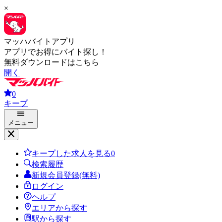
×
マッハバイトアプリ
アプリでお得にバイト探し！
無料ダウンロードはこちら
開く
0
キープ
メニュー
キープした求人を見る
0
検索履歴
新規会員登録(無料)
ログイン
ヘルプ
エリアから探す
駅から探す