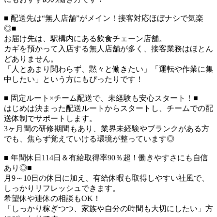
■ 配送先は“無人店舗”がメイン！接客対応ほぼナシで気楽
◎■
お届け先は、駅構内にある飲食チェーン店舗。
カギを預かって入店する無人店舗が多く、接客業務はほとん
どありません。
「人とあまり関わらず、黙々と働きたい」「運転や作業に集
中したい」という方にもぴったりです！
■ 固定ルート×チーム配送で、未経験も安心スタート！■
はじめは決まった配送ルートからスタートし、チームでの配
送体制でサポートします。
3ヶ月間の研修期間もあり、業界未経験やブランクがある方
でも、焦らず覚えていける環境が整っています◎
■ 年間休日114日＆有給取得率90％超！働きやすさにも自信
あり◎■
月9～10日の休日に加え、有給休暇も取得しやすい社風で、
しっかりリフレッシュできます。
希望休や連休の相談もOK！
「しっかり稼ぎつつ、家族や自分の時間も大切にしたい」方