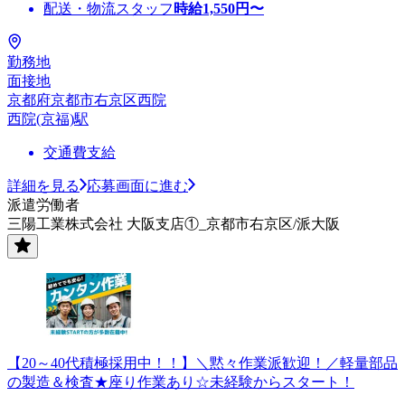
配送・物流スタッフ
時給
1,550
円〜
勤務地
面接地
京都府京都市右京区西院
西院(京福)駅
交通費支給
詳細を見る
応募画面に進む
派遣労働者
三陽工業株式会社 大阪支店①_京都市右京区/派大阪
【20～40代積極採用中！！】＼黙々作業派歓迎！／軽量部品
の製造＆検査★座り作業あり☆未経験からスタート！