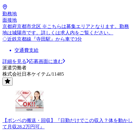
勤務地
面接地
京都府京都市北区 ※こちらは募集エリアとなります。勤務
地は城陽市です。詳しくは求人内をご覧ください。
◇近鉄京都線『寺田駅』から車で3分
交通費支給
詳細を見る
応募画面に進む
派遣労働者
株式会社日本ケイテム/11485
【ボンベの搬送・回収】『日勤だけでこの収入？体を動かし
て月収28.2万円可』