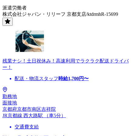
派遣労働者
株式会社ジャパン・リリーフ 京都支店/ktdrmhR-15699
残業ナシ！土日祝休み！高速利用でラクラク配送ドライバ
ー！
配送・物流スタッフ
時給
1,700
円〜
勤務地
面接地
京都府京都市南区吉祥院
JR京都線 西大路駅 （車5分）
交通費支給