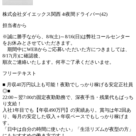
株式会社ダイエックス関西 4t夜間ドライバー(42)
担当者から
※誠に勝手ながら、8/8(土)～8/16(日)は弊社コールセンター
をお休みとさせていただきます。
期間中にWEBからご応募いただいた方につきましては、
8/17(月)に確認後、
順次ご連絡いたします。何卒ご了承くださいませ。
フリーテキスト
■ 月収40万円以上も可能！夜勤でしっかり稼げる安定正社員
◎■
22:00～翌7:00の固定夜勤勤務で、深夜手当・残業代もばっち
り支給！
入社1年目でも【年収490万円】の実績あり。賞与は年2回あ
り、毎月の安定した収入＋年収ベースでもしっかり稼げま
す。
「日中は自分の時間に使いたい」「生活リズムが夜型の方」
にもおすすめの働き方です！