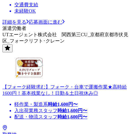
交通費支給
未経験OK
詳細を見る
応募画面に進む
派遣労働者
UTエージェント株式会社 関西第三CU_京都府京都市伏見
区_フォークリフト･クレーン
【フォーク経験求む】フォーク・台車で運搬作業★高時給
1600円！基本残業なし！日勤＆土日祝休み◎
軽作業・製造系
時給
1,600
円〜
入出荷業務スタッフ
時給
1,600
円〜
配送・物流スタッフ
時給
1,600
円〜