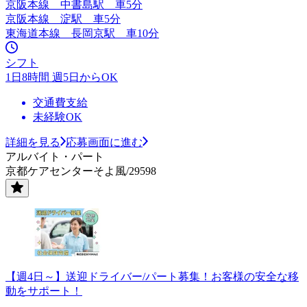
京阪本線 中書島駅 車5分
京阪本線 淀駅 車5分
東海道本線 長岡京駅 車10分
シフト
1日8時間 週5日からOK
交通費支給
未経験OK
詳細を見る
応募画面に進む
アルバイト・パート
京都ケアセンターそよ風/29598
【週4日～】送迎ドライバー/パート募集！お客様の安全な移
動をサポート！