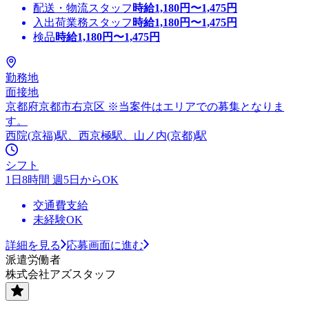
配送・物流スタッフ
時給
1,180
円〜
1,475
円
入出荷業務スタッフ
時給
1,180
円〜
1,475
円
検品
時給
1,180
円〜
1,475
円
勤務地
面接地
京都府京都市右京区 ※当案件はエリアでの募集となりま
す。
西院(京福)駅、西京極駅、山ノ内(京都)駅
シフト
1日8時間 週5日からOK
交通費支給
未経験OK
詳細を見る
応募画面に進む
派遣労働者
株式会社アズスタッフ