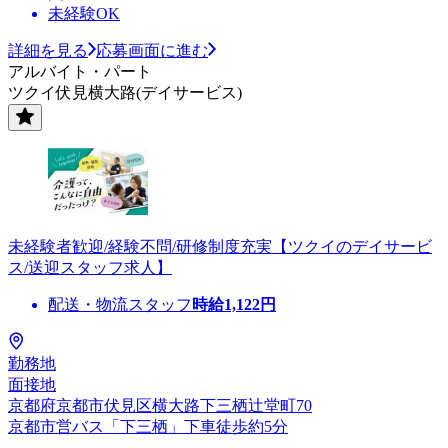
未経験OK
詳細を見る
応募画面に進む
アルバイト・パート
ツクイ伏見横大路(デイサービス)
未経験者歓迎/経験不問/研修制度充実【ツクイのデイサービ
ス/送迎スタッフ求人】
配送・物流スタッフ
時給
1,122
円
勤務地
面接地
京都府京都市伏見区横大路下三栖辻堂町70
京都市営バス「下三栖」下車徒歩約5分