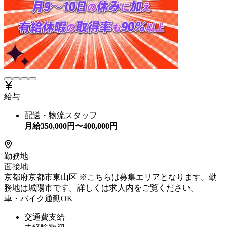
給与
配送・物流スタッフ
月給
350,000
円〜
400,000
円
勤務地
面接地
京都府京都市東山区 ※こちらは募集エリアとなります。勤
務地は城陽市です。詳しくは求人内をご覧ください。
車・バイク通勤OK
交通費支給