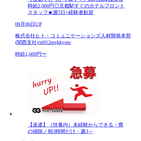
時給2,000円◎京都駅すぐのホテルフロント
スタッフ★週5日×経験者歓迎
08月06日UP
株式会社ヒト・コミュニケーションズ人材開発本部
(関西支社)/s0f12mykkyoto
時給1,600円〜
【派遣】（扶養内）未経験からできる・寮
の掃除／朝3時間だけ・週3～