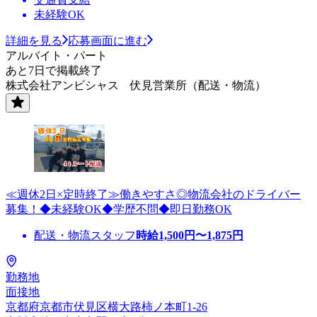
未経験OK
詳細を見る
応募画面に進む
アルバイト・パート
あと7日で掲載終了
株式会社アンビシャス 伏見営業所（配送・物流）
≪週休2日×定時終了≫働きやすさ◎物流会社のドライバー
募集！◆未経験OK◆学歴不問◆即日勤務OK
配送・物流スタッフ
時給
1,500
円〜
1,875
円
勤務地
面接地
京都府京都市伏見区横大路柿ノ本町1‐26