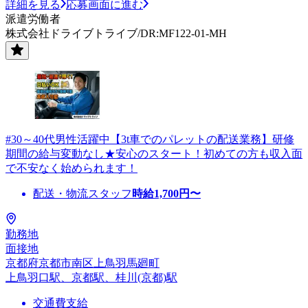
詳細を見る
応募画面に進む
派遣労働者
株式会社ドライブトライブ/DR:MF122-01-MH
#30～40代男性活躍中【3t車でのパレットの配送業務】研修
期間の給与変動なし★安心のスタート！初めての方も収入面
で不安なく始められます！
配送・物流スタッフ
時給
1,700
円〜
勤務地
面接地
京都府京都市南区上鳥羽馬廻町
上鳥羽口駅、京都駅、桂川(京都)駅
交通費支給