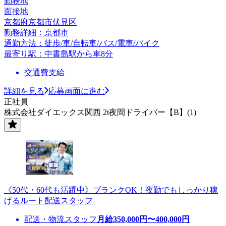
勤務地
面接地
京都府京都市伏見区
勤務詳細：京都市
通勤方法：徒歩/車/自転車/バス/電車/バイク
最寄り駅：中書島駅から車8分
交通費支給
詳細を見る
応募画面に進む
正社員
株式会社ダイエックス関西 2t夜間ドライバー【B】(1)
《50代・60代も活躍中》ブランクOK！夜勤でもしっかり稼
げるルート配送スタッフ
配送・物流スタッフ
月給
350,000
円〜
400,000
円