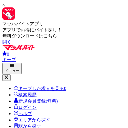
×
マッハバイトアプリ
アプリでお得にバイト探し！
無料ダウンロードはこちら
開く
0
キープ
メニュー
キープした求人を見る
0
検索履歴
新規会員登録(無料)
ログイン
ヘルプ
エリアから探す
駅から探す