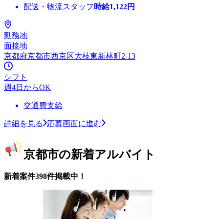
配送・物流スタッフ
時給
1,122
円
勤務地
面接地
京都府京都市西京区大枝東新林町2-13
シフト
週4日からOK
交通費支給
詳細を見る
応募画面に進む
京都市の新着アルバイト
新着案件398件掲載中！