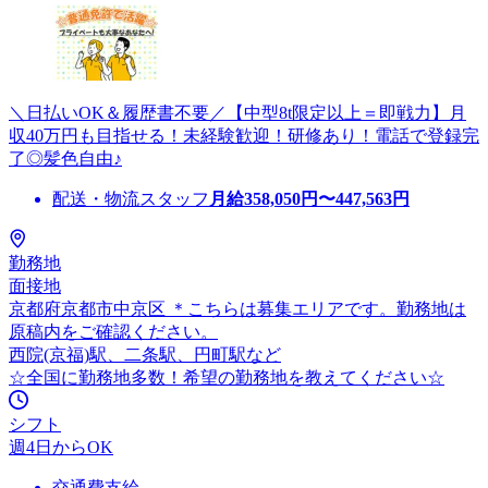
＼日払いOK＆履歴書不要／【中型8t限定以上＝即戦力】月
収40万円も目指せる！未経験歓迎！研修あり！電話で登録完
了◎髪色自由♪
配送・物流スタッフ
月給
358,050
円〜
447,563
円
勤務地
面接地
京都府京都市中京区 ＊こちらは募集エリアです。勤務地は
原稿内をご確認ください。
西院(京福)駅、二条駅、円町駅など
☆全国に勤務地多数！希望の勤務地を教えてください☆
シフト
週4日からOK
交通費支給