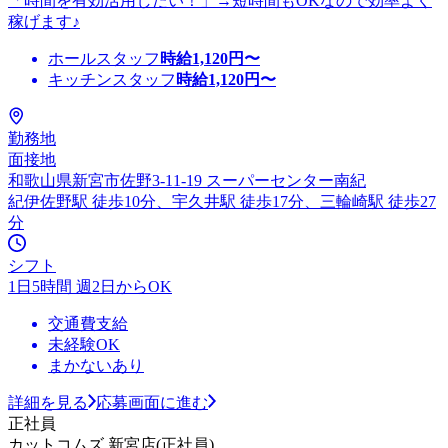
「時間を有効活用したい！」→短時間もOKなので効率よく
稼げます♪
ホールスタッフ
時給
1,120
円〜
キッチンスタッフ
時給
1,120
円〜
勤務地
面接地
和歌山県新宮市佐野3-11-19 スーパーセンター南紀
紀伊佐野駅 徒歩10分、宇久井駅 徒歩17分、三輪崎駅 徒歩27
分
シフト
1日5時間 週2日からOK
交通費支給
未経験OK
まかないあり
詳細を見る
応募画面に進む
正社員
カットコムズ 新宮店(正社員)