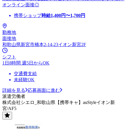
オンライン面接◎
携帯ショップ
時給
1,400
円〜
1,700
円
勤務地
面接地
和歌山県新宮市橋本2-14-23イオン新宮2F
シフト
1日8時間 週5日からOK
交通費支給
未経験OK
詳細を見る
応募画面に進む
派遣労働者
株式会社シエロ_和歌山県【携帯キャ】auStyleイオン新
宮/AF5