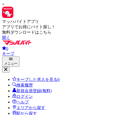
×
マッハバイトアプリ
アプリでお得にバイト探し！
無料ダウンロードはこちら
開く
0
キープ
メニュー
キープした求人を見る
0
検索履歴
新規会員登録(無料)
ログイン
ヘルプ
エリアから探す
駅から探す