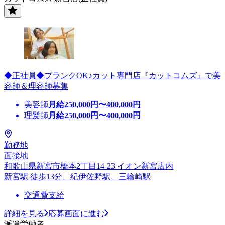
◆正社員◆ブランクOK♪カット専門店『カットコムズ』で美
容師＆理容師募集
美容師
月給
250,000
円〜
400,000
円
理髪師
月給
250,000
円〜
400,000
円
勤務地
面接地
和歌山県新宮市橋本2丁目14-23 イオン新宮店内
新宮駅 徒歩13分、紀伊佐野駅、三輪崎駅
交通費支給
詳細を見る
応募画面に進む
派遣労働者