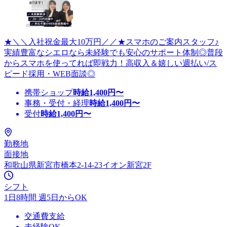
★＼＼入社祝金最大10万円／／★スマホのご案内スタッフ♪
実績豊富なシエロなら未経験でも安心のサポート体制◎普段
からスマホを使ってれば即戦力！高収入＆嬉しい週払い/ス
ピード採用・WEB面談◎
携帯ショップ
時給
1,400
円〜
事務・受付・経理
時給
1,400
円〜
受付
時給
1,400
円〜
勤務地
面接地
和歌山県新宮市橋本2-14-23イオン新宮2F
シフト
1日8時間 週5日からOK
交通費支給
未経験OK