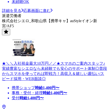
未経験OK
詳細を見る
応募画面に進む
派遣労働者
株式会社シエロ_和歌山県【携帯キャ】auStyleイオン新
宮/AF5
★＼＼入社祝金最大10万円／／★スマホのご案内スタッフ♪
実績豊富なシエロなら未経験でも安心のサポート体制◎普段
からスマホを使ってれば即戦力！高収入＆嬉しい週払い/ス
ピード採用・WEB面談◎
携帯ショップ
時給
1,400
円〜
事務・受付・経理
時給
1,400
円〜
受付
時給
1,400
円〜