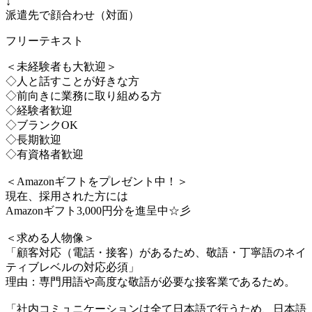
↓
派遣先で顔合わせ（対面）
フリーテキスト
＜未経験者も大歓迎＞
◇人と話すことが好きな方
◇前向きに業務に取り組める方
◇経験者歓迎
◇ブランクOK
◇長期歓迎
◇有資格者歓迎
＜Amazonギフトをプレゼント中！＞
現在、採用された方には
Amazonギフト3,000円分を進呈中☆彡
＜求める人物像＞
「顧客対応（電話・接客）があるため、敬語・丁寧語のネイ
ティブレベルの対応必須」
理由：専門用語や高度な敬語が必要な接客業であるため。
「社内コミュニケーションは全て日本語で行うため、日本語