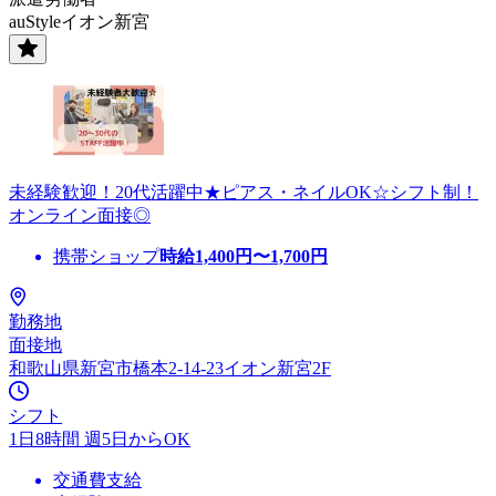
auStyleイオン新宮
未経験歓迎！20代活躍中★ピアス・ネイルOK☆シフト制！
オンライン面接◎
携帯ショップ
時給
1,400
円〜
1,700
円
勤務地
面接地
和歌山県新宮市橋本2-14-23イオン新宮2F
シフト
1日8時間 週5日からOK
交通費支給