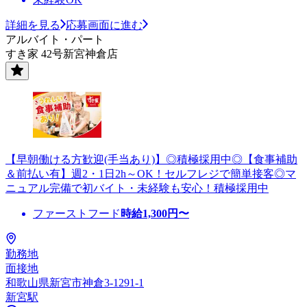
詳細を見る
応募画面に進む
アルバイト・パート
すき家 42号新宮神倉店
【早朝働ける方歓迎(手当あり)】◎積極採用中◎【食事補助
＆前払い有】週2・1日2h～OK！セルフレジで簡単接客◎マ
ニュアル完備で初バイト・未経験も安心！積極採用中
ファーストフード
時給
1,300
円〜
勤務地
面接地
和歌山県新宮市神倉3-1291-1
新宮駅