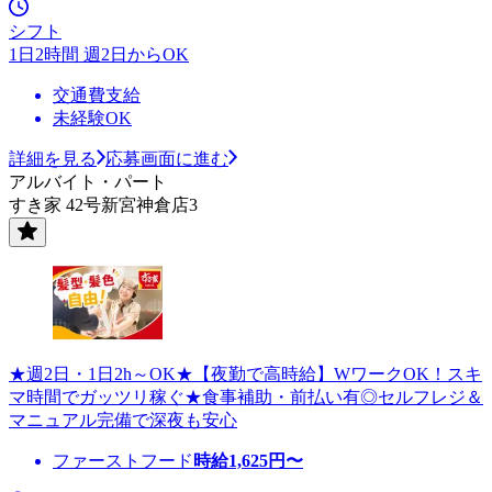
シフト
1日2時間 週2日からOK
交通費支給
未経験OK
詳細を見る
応募画面に進む
アルバイト・パート
すき家 42号新宮神倉店3
★週2日・1日2h～OK★【夜勤で高時給】WワークOK！スキ
マ時間でガッツリ稼ぐ★食事補助・前払い有◎セルフレジ＆
マニュアル完備で深夜も安心
ファーストフード
時給
1,625
円〜