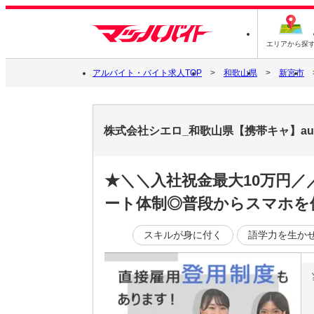
エリアから探
アルバイト・バイト求人TOP
和歌山県
新宮市
株式会社シエロ_和歌山県【携帯キャ】auS
★＼＼入社祝金最大10万円
ート体制◎普段からスマホを
スキルが身に付く
語学力を生か