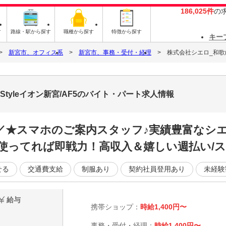
186,025件
の
す
路線・駅から探す
職種から探す
特徴から探す
キー
新宮市、オフィス系
新宮市、事務・受付・経理
株式会社シエロ_和歌山
tyleイオン新宮/AF5のバイト・パート求人情報
／／★スマホのご案内スタッフ♪実績豊富なシ
使ってれば即戦力！高収入＆嬉しい週払い/ス
せる
交通費支給
制服あり
契約社員登用あり
未経験
給与
携帯ショップ：
時給1,400円〜
事務・受付・経理：
時給1,400円〜