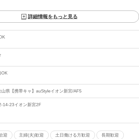
詳細情報をもっと見る
OK
分
OK
県【携帯キャ】auStyleイオン新宮/AF5
14-23イオン新宮2F
歓迎
主婦(夫)歓迎
土日働ける方歓迎
長期歓迎