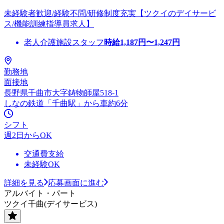
未経験者歓迎/経験不問/研修制度充実【ツクイのデイサービ
ス/機能訓練指導員求人】
老人介護施設スタッフ
時給
1,187
円〜
1,247
円
勤務地
面接地
長野県千曲市大字鋳物師屋518-1
しなの鉄道「千曲駅」から車約6分
シフト
週2日からOK
交通費支給
未経験OK
詳細を見る
応募画面に進む
アルバイト・パート
ツクイ千曲(デイサービス)