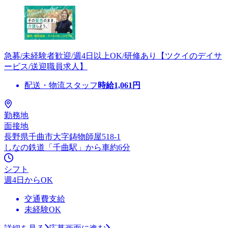
急募/未経験者歓迎/週4日以上OK/研修あり【ツクイのデイサ
ービス/送迎職員求人】
配送・物流スタッフ
時給
1,061
円
勤務地
面接地
長野県千曲市大字鋳物師屋518-1
しなの鉄道「千曲駅」から車約6分
シフト
週4日からOK
交通費支給
未経験OK