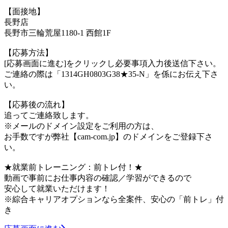
【面接地】
長野店
長野市三輪荒屋1180-1 西館1F
【応募方法】
[応募画面に進む]をクリックし必要事項入力後送信下さい。
ご連絡の際は「1314GH0803G38★35-N」を係にお伝え下さ
い。
【応募後の流れ】
追ってご連絡致します。
※メールのドメイン設定をご利用の方は、
お手数ですが弊社【cam-com.jp】のドメインをご登録下さ
い。
★就業前トレーニング：前トレ付！★
動画で事前にお仕事内容の確認／学習ができるので
安心して就業いただけます！
※綜合キャリアオプションなら全案件、安心の「前トレ」付
き