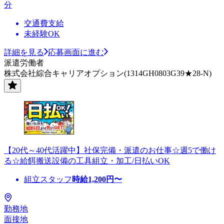
分
交通費支給
未経験OK
詳細を見る
応募画面に進む
派遣労働者
株式会社綜合キャリアオプション(1314GH0803G39★28-N)
【20代～40代活躍中】社保完備・派遣のお仕事☆週5で働け
る☆給餌搬送設備の工具組立・加工/日払いOK
組立スタッフ
時給
1,200
円〜
勤務地
面接地