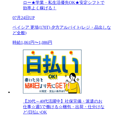
ロー★学業・私生活優先OK★安定シフトで
効率よく稼げる！
07月24日UP
ベイシア 更埴(170T) 夕方アルバイト(レジ・品出しな
ど全般)
時給1,061円〜1,086円
【20代～40代活躍中】社保完備・派遣のお
仕事☆週5で働ける☆梱包・出荷・仕分けな
ど/日払いOK