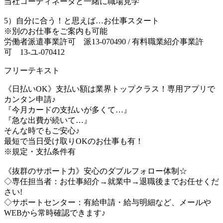
当社コーディネータと一緒に職場見学
5）自分に合う！と思えば…お仕事スタート
※別のお仕事をご案内も可能
労働者派遣事業許可 派13-070490 / 有料職業紹介事業許
可 13-ユ-070412
フリーテキスト
《日払いOK》支払い額は業界トップクラス！専用アプリで
カンタン申請♪
『今月カードの支払いが多くて…』
『急な出費が続いて…』
そんな時でもご安心♪
最短で当日受け取りOKのお仕事も有！
※規定・支払条件有
《抜群のサポート力》安心のダブルフォロー体制☆
◇専任担当者：お仕事紹介→就業中→退職後までお任せくだ
さい!
◇サポートセンター：有給申請・給与明細など、メールや
WEBから常時確認できます♪