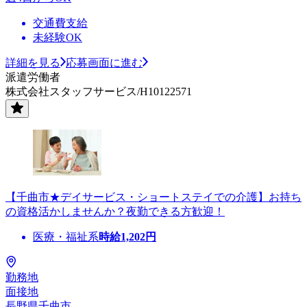
交通費支給
未経験OK
詳細を見る
応募画面に進む
派遣労働者
株式会社スタッフサービス/H10122571
【千曲市★デイサービス・ショートステイでの介護】お持ち
の資格活かしませんか？夜勤できる方歓迎！
医療・福祉系
時給
1,202
円
勤務地
面接地
長野県千曲市