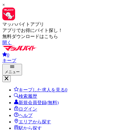
×
マッハバイトアプリ
アプリでお得にバイト探し！
無料ダウンロードはこちら
開く
0
キープ
メニュー
キープした求人を見る
0
検索履歴
新規会員登録(無料)
ログイン
ヘルプ
エリアから探す
駅から探す