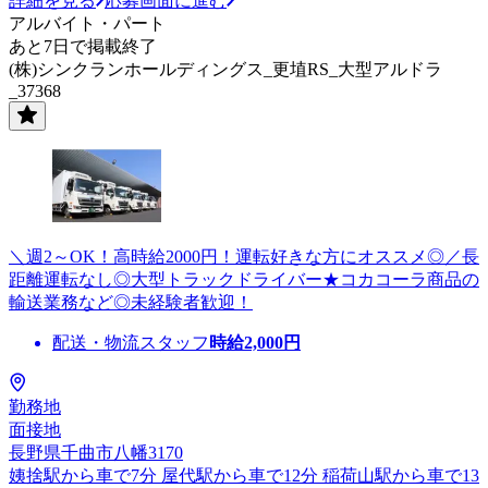
詳細を見る
応募画面に進む
アルバイト・パート
あと7日で掲載終了
(株)シンクランホールディングス_更埴RS_大型アルドラ
_37368
＼週2～OK！高時給2000円！運転好きな方にオススメ◎／長
距離運転なし◎大型トラックドライバー★コカコーラ商品の
輸送業務など◎未経験者歓迎！
配送・物流スタッフ
時給
2,000
円
勤務地
面接地
長野県千曲市八幡3170
姨捨駅から車で7分 屋代駅から車で12分 稲荷山駅から車で13