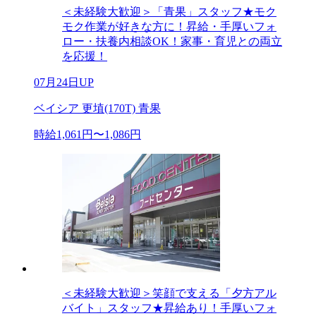
＜未経験大歓迎＞「青果」スタッフ★モク
モク作業が好きな方に！昇給・手厚いフォ
ロー・扶養内相談OK！家事・育児との両立
を応援！
07月24日UP
ベイシア 更埴(170T) 青果
時給1,061円〜1,086円
＜未経験大歓迎＞笑顔で支える「夕方アル
バイト」スタッフ★昇給あり！手厚いフォ