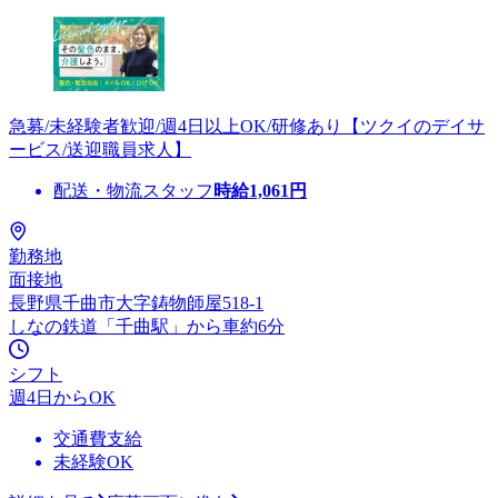
急募/未経験者歓迎/週4日以上OK/研修あり【ツクイのデイサ
ービス/送迎職員求人】
配送・物流スタッフ
時給
1,061
円
勤務地
面接地
長野県千曲市大字鋳物師屋518-1
しなの鉄道「千曲駅」から車約6分
シフト
週4日からOK
交通費支給
未経験OK