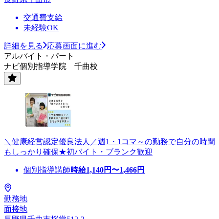
交通費支給
未経験OK
詳細を見る
応募画面に進む
アルバイト・パート
ナビ個別指導学院 千曲校
＼健康経営認定優良法人／週1・1コマ～の勤務で自分の時間
もしっかり確保★初バイト・ブランク歓迎
個別指導講師
時給
1,140
円〜
1,466
円
勤務地
面接地