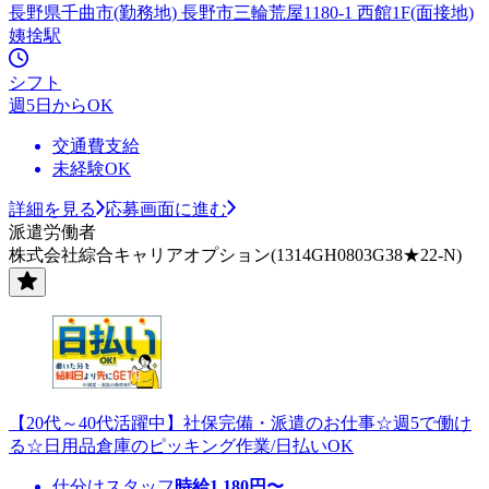
長野県千曲市(勤務地) 長野市三輪荒屋1180-1 西館1F(面接地)
姨捨駅
シフト
週5日からOK
交通費支給
未経験OK
詳細を見る
応募画面に進む
派遣労働者
株式会社綜合キャリアオプション(1314GH0803G38★22-N)
【20代～40代活躍中】社保完備・派遣のお仕事☆週5で働け
る☆日用品倉庫のピッキング作業/日払いOK
仕分けスタッフ
時給
1,180
円〜