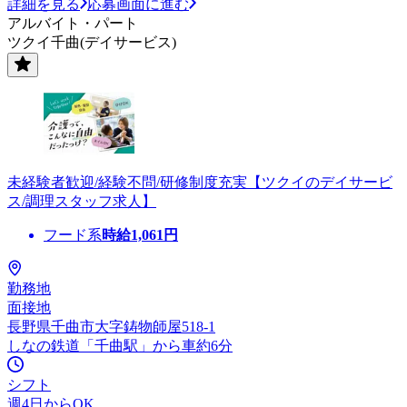
詳細を見る
応募画面に進む
アルバイト・パート
ツクイ千曲(デイサービス)
未経験者歓迎/経験不問/研修制度充実【ツクイのデイサービ
ス/調理スタッフ求人】
フード系
時給
1,061
円
勤務地
面接地
長野県千曲市大字鋳物師屋518-1
しなの鉄道「千曲駅」から車約6分
シフト
週4日からOK