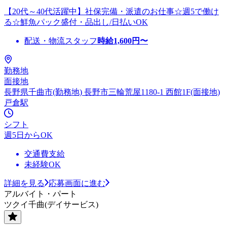
【20代～40代活躍中】社保完備・派遣のお仕事☆週5で働け
る☆鮮魚パック盛付・品出し/日払いOK
配送・物流スタッフ
時給
1,600
円〜
勤務地
面接地
長野県千曲市(勤務地) 長野市三輪荒屋1180-1 西館1F(面接地)
戸倉駅
シフト
週5日からOK
交通費支給
未経験OK
詳細を見る
応募画面に進む
アルバイト・パート
ツクイ千曲(デイサービス)