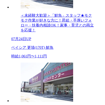
＜未経験大歓迎＞「鮮魚」スタッフ★モク
モク作業が好きな方に！昇給・手厚いフォ
ロー・扶養内相談OK！家事・育児との両立
を応援！
07月24日UP
ベイシア 更埴(170T) 鮮魚
時給1,061円〜1,111円