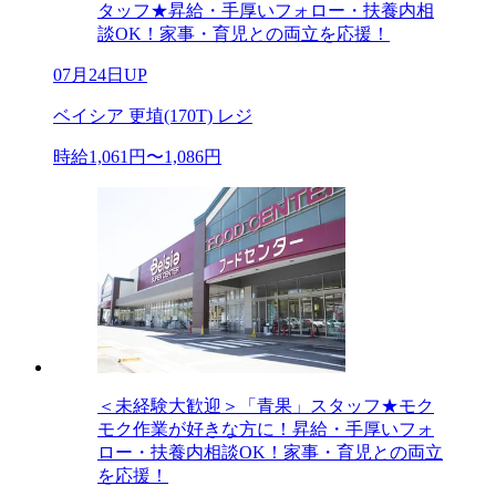
タッフ★昇給・手厚いフォロー・扶養内相
談OK！家事・育児との両立を応援！
07月24日UP
ベイシア 更埴(170T) レジ
時給1,061円〜1,086円
＜未経験大歓迎＞「青果」スタッフ★モク
モク作業が好きな方に！昇給・手厚いフォ
ロー・扶養内相談OK！家事・育児との両立
を応援！