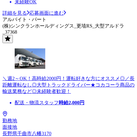
未経験OK
詳細を見る
応募画面に進む
アルバイト・パート
(株)シンクランホールディングス_更埴RS_大型アルドラ
_37368
＼週2～OK！高時給2000円！運転好きな方にオススメ◎／長
距離運転なし◎大型トラックドライバー★コカコーラ商品の
輸送業務など◎未経験者歓迎！
配送・物流スタッフ
時給
2,000
円
勤務地
面接地
長野県千曲市八幡3170