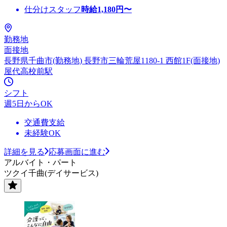
仕分けスタッフ
時給
1,180
円〜
勤務地
面接地
長野県千曲市(勤務地) 長野市三輪荒屋1180-1 西館1F(面接地)
屋代高校前駅
シフト
週5日からOK
交通費支給
未経験OK
詳細を見る
応募画面に進む
アルバイト・パート
ツクイ千曲(デイサービス)