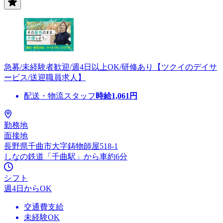
急募/未経験者歓迎/週4日以上OK/研修あり【ツクイのデイサ
ービス/送迎職員求人】
配送・物流スタッフ
時給
1,061
円
勤務地
面接地
長野県千曲市大字鋳物師屋518-1
しなの鉄道「千曲駅」から車約6分
シフト
週4日からOK
交通費支給
未経験OK