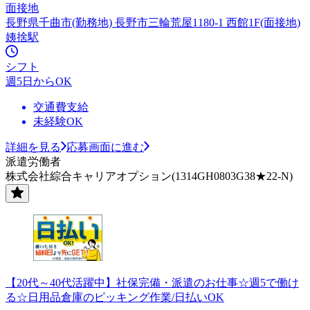
面接地
長野県千曲市(勤務地) 長野市三輪荒屋1180-1 西館1F(面接地)
姨捨駅
シフト
週5日からOK
交通費支給
未経験OK
詳細を見る
応募画面に進む
派遣労働者
株式会社綜合キャリアオプション(1314GH0803G38★22-N)
【20代～40代活躍中】社保完備・派遣のお仕事☆週5で働け
る☆日用品倉庫のピッキング作業/日払いOK