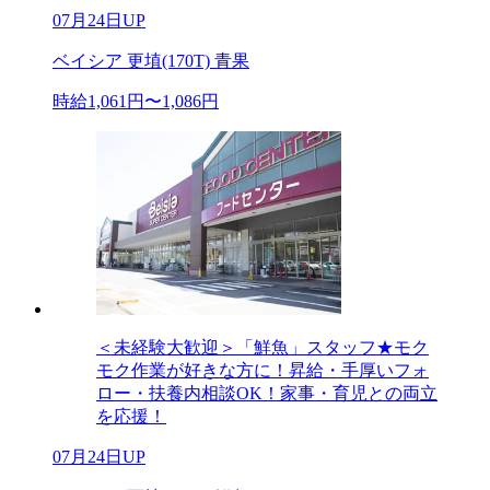
07月24日UP
ベイシア 更埴(170T) 青果
時給1,061円〜1,086円
＜未経験大歓迎＞「鮮魚」スタッフ★モク
モク作業が好きな方に！昇給・手厚いフォ
ロー・扶養内相談OK！家事・育児との両立
を応援！
07月24日UP