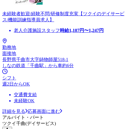
未経験者歓迎/経験不問/研修制度充実【ツクイのデイサービ
ス/機能訓練指導員求人】
老人介護施設スタッフ
時給
1,187
円〜
1,247
円
勤務地
面接地
長野県千曲市大字鋳物師屋518-1
しなの鉄道「千曲駅」から車約6分
シフト
週2日からOK
交通費支給
未経験OK
詳細を見る
応募画面に進む
アルバイト・パート
ツクイ千曲(デイサービス)