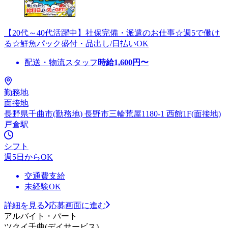
【20代～40代活躍中】社保完備・派遣のお仕事☆週5で働け
る☆鮮魚パック盛付・品出し/日払いOK
配送・物流スタッフ
時給
1,600
円〜
勤務地
面接地
長野県千曲市(勤務地) 長野市三輪荒屋1180-1 西館1F(面接地)
戸倉駅
シフト
週5日からOK
交通費支給
未経験OK
詳細を見る
応募画面に進む
アルバイト・パート
ツクイ千曲(デイサービス)