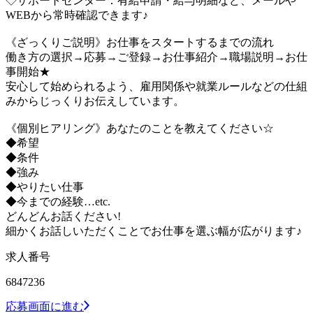
◇サポートセンター：有給申請・給与明細など、メールや
WEBから常時確認できます♪
《ざっくりご説明》お仕事をスタートするまでの流れ
働き方の選択→応募→ご登録→お仕事紹介→職場説明→お仕
事開始★
安心して始められるよう、雇用関係や就業ルールなどの仕組
みからじっくりお伝えしています。
《個別ヒアリング》あなたのことを教えてください☆
◆希望
◆条件
◆強み
◆やりたい仕事
◆今までの経験…etc.
どんどんお話ください!
細かくお話しいただくことでお仕事を選ぶ幅が広がります♪
求人番号
6847236
応募画面に進む