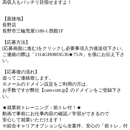
高収入もバッチリ目指せますよ！
【面接地】
長野店
長野市三輪荒屋1180-1 西館1F
【応募方法】
[応募画面に進む]をクリックし必要事項入力後送信下さい。
ご連絡の際は「1314GH0803G36★75-N」を係にお伝え下さ
い。
【応募後の流れ】
追ってご連絡致します。
※メールのドメイン設定をご利用の方は、
お手数ですが弊社【cam-com.jp】のドメインをご登録下さ
い。
★就業前トレーニング：前トレ付！★
動画で事前にお仕事内容の確認／学習ができるので
安心して就業いただけます！
※綜合キャリアオプションなら全案件、安心の「前トレ」付