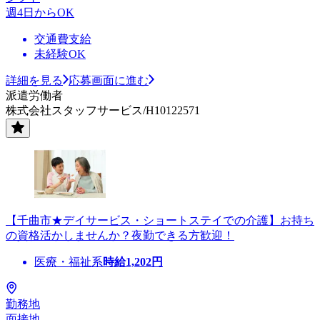
週4日からOK
交通費支給
未経験OK
詳細を見る
応募画面に進む
派遣労働者
株式会社スタッフサービス/H10122571
【千曲市★デイサービス・ショートステイでの介護】お持ち
の資格活かしませんか？夜勤できる方歓迎！
医療・福祉系
時給
1,202
円
勤務地
面接地