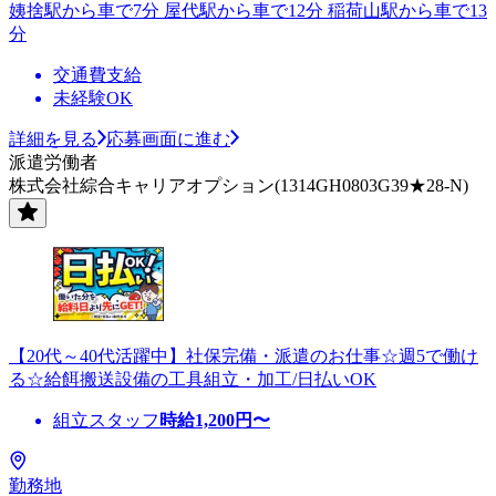
姨捨駅から車で7分 屋代駅から車で12分 稲荷山駅から車で13
分
交通費支給
未経験OK
詳細を見る
応募画面に進む
派遣労働者
株式会社綜合キャリアオプション(1314GH0803G39★28-N)
【20代～40代活躍中】社保完備・派遣のお仕事☆週5で働け
る☆給餌搬送設備の工具組立・加工/日払いOK
組立スタッフ
時給
1,200
円〜
勤務地