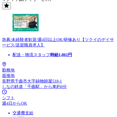
急募/未経験者歓迎/週4日以上OK/研修あり【ツクイのデイサ
ービス/送迎職員求人】
配送・物流スタッフ
時給
1,061
円
勤務地
面接地
長野県千曲市大字鋳物師屋518-1
しなの鉄道「千曲駅」から車約6分
シフト
週4日からOK
交通費支給