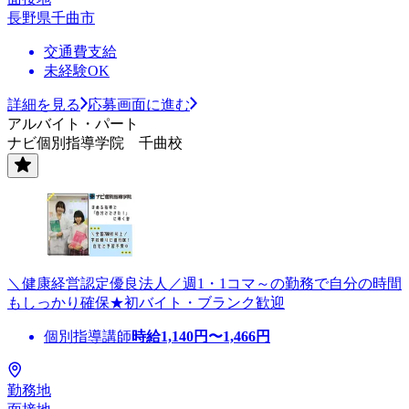
長野県千曲市
交通費支給
未経験OK
詳細を見る
応募画面に進む
アルバイト・パート
ナビ個別指導学院 千曲校
＼健康経営認定優良法人／週1・1コマ～の勤務で自分の時間
もしっかり確保★初バイト・ブランク歓迎
個別指導講師
時給
1,140
円〜
1,466
円
勤務地