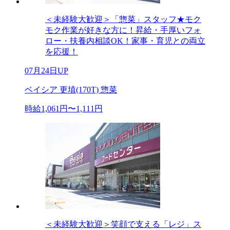
＜未経験大歓迎＞「惣菜」スタッフ★モク
モク作業が好きな方に！昇給・手厚いフォ
ロー・扶養内相談OK！家事・育児との両立
を応援！
07月24日UP
ベイシア 更埴(170T) 惣菜
時給1,061円〜1,111円
＜未経験大歓迎＞笑顔で支える「レジ」ス