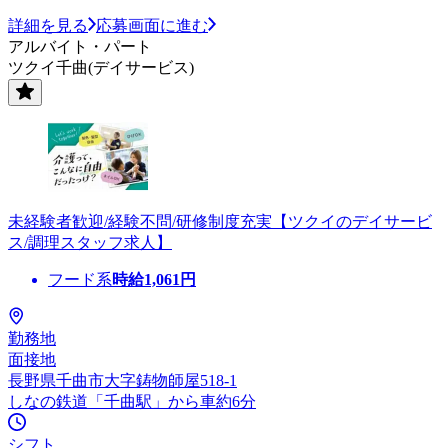
詳細を見る
応募画面に進む
アルバイト・パート
ツクイ千曲(デイサービス)
未経験者歓迎/経験不問/研修制度充実【ツクイのデイサービ
ス/調理スタッフ求人】
フード系
時給
1,061
円
勤務地
面接地
長野県千曲市大字鋳物師屋518-1
しなの鉄道「千曲駅」から車約6分
シフト