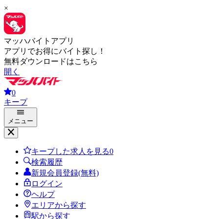
×
マッハバイトアプリ
アプリでお得にバイト探し！
無料ダウンロードはこちら
開く
0
キープ
メニュー
キープした求人を見る
0
検索履歴
新規会員登録(無料)
ログイン
ヘルプ
エリアから探す
駅から探す