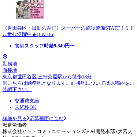
《世田谷区・日勤のみ◎》スーパーの施設警備STAFF！ミド
ル世代活躍中★[TW116]
警備スタッフ
時給
9,840
円〜
勤務地
面接地
東京都世田谷区 三軒茶屋駅から徒歩18分
※こちらは勤務地となります。面接地については原稿内をご
確認下さい。
交通費支給
未経験OK
詳細を見る
応募画面に進む
派遣労働者
株式会社ヒト・コミュニケーションズ人材開発本部 (大宮支