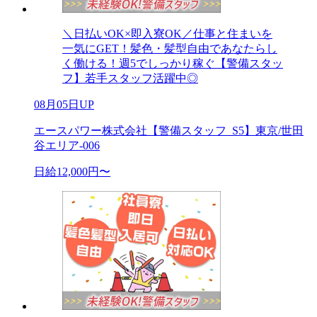
＼日払いOK×即入寮OK／仕事と住まいを
一気にGET！髪色・髪型自由であなたらし
く働ける！週5でしっかり稼ぐ【警備スタッ
フ】若手スタッフ活躍中◎
08月05日UP
エースパワー株式会社【警備スタッフ_S5】東京/世田
谷エリア-006
日給12,000円〜