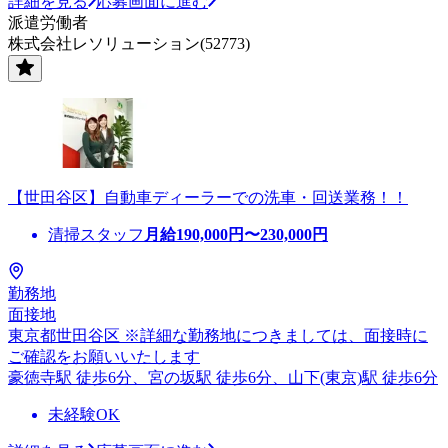
詳細を見る
応募画面に進む
派遣労働者
株式会社レソリューション(52773)
【世田谷区】自動車ディーラーでの洗車・回送業務！！
清掃スタッフ
月給
190,000
円〜
230,000
円
勤務地
面接地
東京都世田谷区 ※詳細な勤務地につきましては、面接時に
ご確認をお願いいたします
豪徳寺駅 徒歩6分、宮の坂駅 徒歩6分、山下(東京)駅 徒歩6分
未経験OK