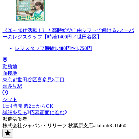
《20～40代活躍！》＊高時給◎自由シフトで働ける♪スーパ
ーのレジスタッフ【時給1400円／世田谷区】
レジスタッフ
時給
1,400
円〜
1,750
円
勤務地
面接地
東京都世田谷区喜多見8丁目
喜多見駅
シフト
1日4時間 週2日からOK
詳細を見る
応募画面に進む
派遣労働者
株式会社ジャパン・リリーフ 秋葉原支店/akdrmhR-11460