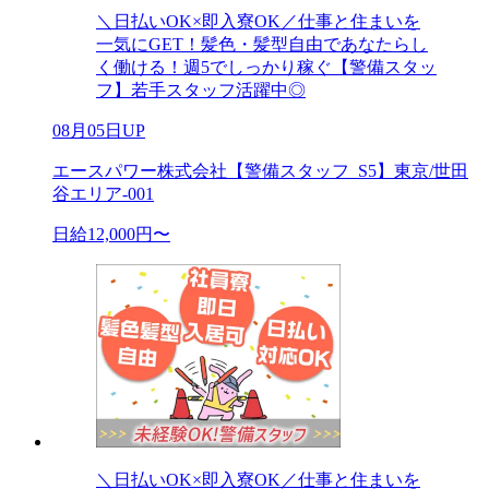
＼日払いOK×即入寮OK／仕事と住まいを
一気にGET！髪色・髪型自由であなたらし
く働ける！週5でしっかり稼ぐ【警備スタッ
フ】若手スタッフ活躍中◎
08月05日UP
エースパワー株式会社【警備スタッフ_S5】東京/世田
谷エリア-001
日給12,000円〜
＼日払いOK×即入寮OK／仕事と住まいを