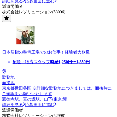
詳細を見る
応募画面に進む
派遣労働者
株式会社レソリューション(53096)
日本屈指の整備工場でのお仕事！経験者大歓迎！！
配送・物流スタッフ
時給
1,250
円〜
1,350
円
勤務地
面接地
東京都世田谷区 ※詳細な勤務地につきましては、面接時に
ご確認をお願いいたします
豪徳寺駅、宮の坂駅、山下(東京)駅
詳細を見る
応募画面に進む
派遣労働者
株式会社レソリューション(52998)