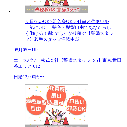
＼日払いOK×即入寮OK／仕事と住まいを
一気にGET！髪色・髪型自由であなたらし
く働ける！週5でしっかり稼ぐ【警備スタッ
フ】若手スタッフ活躍中◎
08月05日UP
エースパワー株式会社【警備スタッフ_S5】東京/世田
谷エリア-012
日給12,000円〜