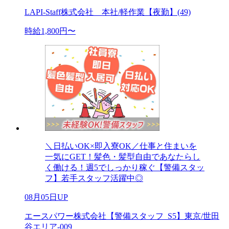
LAPI-Staff株式会社 本社/軽作業【夜勤】(49)
時給1,800円〜
＼日払いOK×即入寮OK／仕事と住まいを
一気にGET！髪色・髪型自由であなたらし
く働ける！週5でしっかり稼ぐ【警備スタッ
フ】若手スタッフ活躍中◎
08月05日UP
エースパワー株式会社【警備スタッフ_S5】東京/世田
谷エリア-009