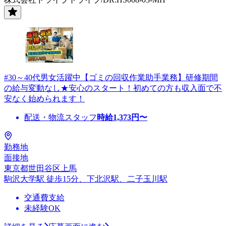
#30～40代男女活躍中【ゴミの回収作業助手業務】研修期間
の給与変動なし★安心のスタート！初めての方も収入面で不
安なく始められます！
配送・物流スタッフ
時給
1,373
円〜
勤務地
面接地
東京都世田谷区上馬
駒沢大学駅 徒歩15分、下北沢駅、二子玉川駅
交通費支給
未経験OK