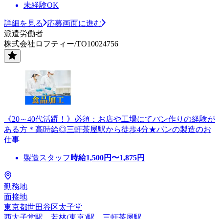
未経験OK
詳細を見る
応募画面に進む
派遣労働者
株式会社ロフティー/TO10024756
《20～40代活躍！》必須：お店や工場にてパン作りの経験が
ある方＊高時給◎三軒茶屋駅から徒歩4分★パンの製造のお
仕事
製造スタッフ
時給
1,500
円〜
1,875
円
勤務地
面接地
東京都世田谷区太子堂
西太子堂駅、若林(東京)駅、三軒茶屋駅