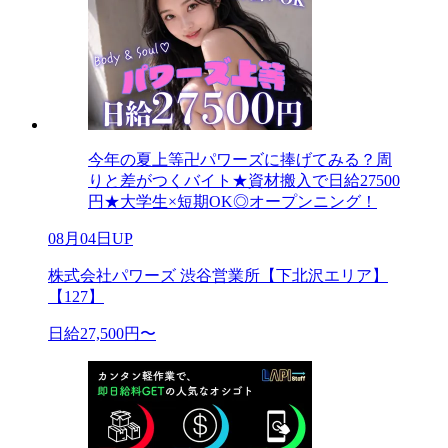
今年の夏上等卍パワーズに捧げてみる？周
りと差がつくバイト★資材搬入で日給27500
円★大学生×短期OK◎オープンニング！
08月04日UP
株式会社パワーズ 渋谷営業所【下北沢エリア】
【127】
日給27,500円〜