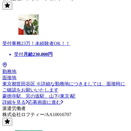
受付事務23万！未経験者OK！！
受付
月給
230,000
円
勤務地
面接地
東京都世田谷区 ※詳細な勤務地につきましては、面接時に
ご確認をお願いいたします
豪徳寺駅、宮の坂駅、山下(東京)駅
詳細を見る
応募画面に進む
派遣労働者
株式会社ロフティー/AA10016707