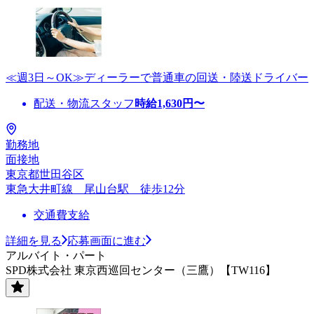
≪週3日～OK≫ディーラーで普通車の回送・陸送ドライバー
配送・物流スタッフ
時給
1,630
円〜
勤務地
面接地
東京都世田谷区
東急大井町線 尾山台駅 徒歩12分
交通費支給
詳細を見る
応募画面に進む
アルバイト・パート
SPD株式会社 東京西巡回センター（三鷹）【TW116】