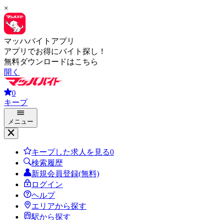
×
マッハバイトアプリ
アプリでお得にバイト探し！
無料ダウンロードはこちら
開く
0
キープ
メニュー
キープした求人を見る
0
検索履歴
新規会員登録(無料)
ログイン
ヘルプ
エリアから探す
駅から探す