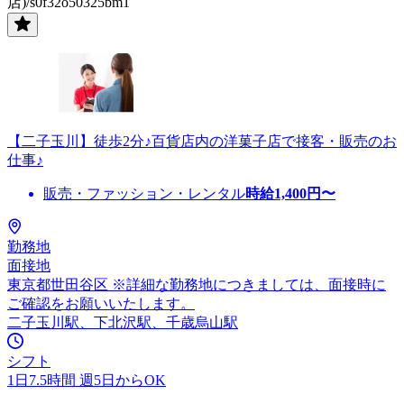
店)/s0f32o50325bm1
【二子玉川】徒歩2分♪百貨店内の洋菓子店で接客・販売のお
仕事♪
販売・ファッション・レンタル
時給
1,400
円〜
勤務地
面接地
東京都世田谷区 ※詳細な勤務地につきましては、面接時に
ご確認をお願いいたします。
二子玉川駅、下北沢駅、千歳烏山駅
シフト
1日7.5時間 週5日からOK