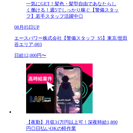
一気にGET！髪色・髪型自由であなたらし
く働ける！週5でしっかり稼ぐ【警備スタッ
フ】若手スタッフ活躍中◎
08月05日UP
エースパワー株式会社【警備スタッフ_S5】東京/世田
谷エリア-003
日給12,000円〜
【夜勤】月収31万円以上可！深夜時給1,800
円◎日払いOKの軽作業