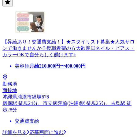
【昇給あり！交通費支給！】★スタイリスト募集★人気サロ
ンで働きませんか？復職希望の方大歓迎◎ネイル・ピアス・
カラーOKで自分らしく働けます♪
美容師
月給
210,000
円〜
400,000
円
勤務地
面接地
沖縄県浦添市経塚676
儀保駅 徒歩24分、市立病院前(沖縄)駅 徒歩25分、古島駅 徒
歩28分
交通費支給
詳細を見る
応募画面に進む