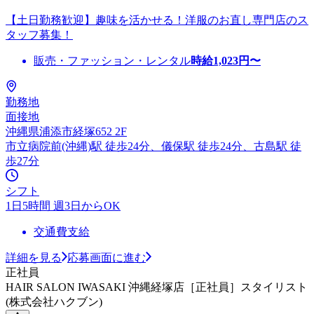
【土日勤務歓迎】趣味を活かせる！洋服のお直し専門店のス
タッフ募集！
販売・ファッション・レンタル
時給
1,023
円〜
勤務地
面接地
沖縄県浦添市経塚652 2F
市立病院前(沖縄)駅 徒歩24分、儀保駅 徒歩24分、古島駅 徒
歩27分
シフト
1日5時間 週3日からOK
交通費支給
詳細を見る
応募画面に進む
正社員
HAIR SALON IWASAKI 沖縄経塚店［正社員］スタイリスト
(株式会社ハクブン)