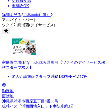
交通費支給
未経験OK
詳細を見る
応募画面に進む
アルバイト・パート
ツクイ沖縄浦西(デイサービス)
家庭両立/夜勤なし/お休み調整可【ツクイのデイサービス/介
護スタッフ求人】
老人介護施設スタッフ
時給
1,087
円〜
1,117
円
勤務地
面接地
沖縄県浦添市西原五丁目4番33号
琉球バス「浦西団地入口」下車徒歩約3分