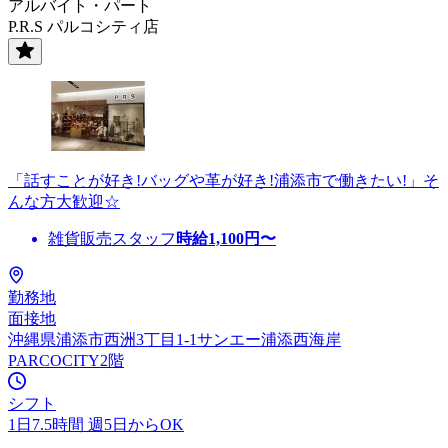
アルバイト・パート
P.R.S パルコシティ店
「話すことが好き!バッグや革が好き!浦添市で働きたい!」そ
んな方大歓迎☆
雑貨販売スタッフ
時給
1,100
円〜
勤務地
面接地
沖縄県浦添市西洲3丁目1-1サンエー浦添西海岸
PARCOCITY2階
シフト
1日7.5時間 週5日からOK