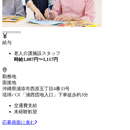
給与
老人介護施設スタッフ
時給
1,087
円〜
1,117
円
勤務地
面接地
沖縄県浦添市西原五丁目4番33号
琉球バス「浦西団地入口」下車徒歩約3分
交通費支給
未経験歓迎
応募画面に進む