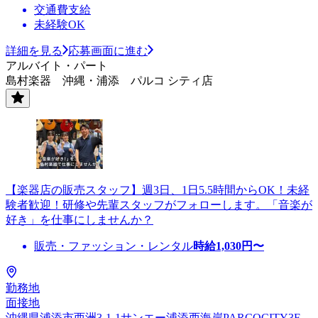
交通費支給
未経験OK
詳細を見る
応募画面に進む
アルバイト・パート
島村楽器 沖縄・浦添 パルコ シティ店
【楽器店の販売スタッフ】週3日、1日5.5時間からOK！未経
験者歓迎！研修や先輩スタッフがフォローします。「音楽が
好き」を仕事にしませんか？
販売・ファッション・レンタル
時給
1,030
円〜
勤務地
面接地
沖縄県浦添市西洲3-1-1サンエー浦添西海岸PARCOCITY3F