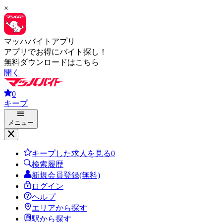
×
マッハバイトアプリ
アプリでお得にバイト探し！
無料ダウンロードはこちら
開く
0
キープ
メニュー
キープした求人を見る
0
検索履歴
新規会員登録(無料)
ログイン
ヘルプ
エリアから探す
駅から探す