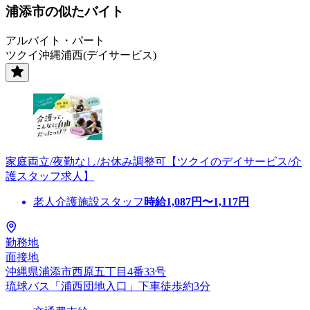
浦添市の似たバイト
アルバイト・パート
ツクイ沖縄浦西(デイサービス)
家庭両立/夜勤なし/お休み調整可【ツクイのデイサービス/介
護スタッフ求人】
老人介護施設スタッフ
時給
1,087
円〜
1,117
円
勤務地
面接地
沖縄県浦添市西原五丁目4番33号
琉球バス「浦西団地入口」下車徒歩約3分