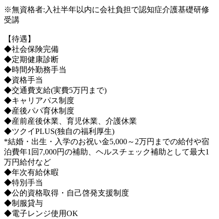
※無資格者:入社半年以内に会社負担で認知症介護基礎研修
受講
【待遇】
◆社会保険完備
◆定期健康診断
◆時間外勤務手当
◆資格手当
◆交通費支給(実費5万円まで)
◆キャリアパス制度
◆産後パパ育休制度
◆産前産後休業、育児休業、介護休業
◆ツクイPLUS(独自の福利厚生)
*結婚・出生・入学のお祝い金5,000～2万円までの給付や宿
泊費年1回7,000円の補助、ヘルスチェック補助として最大1
万円給付など
◆年次有給休暇
◆特別手当
◆公的資格取得・自己啓発支援制度
◆制服貸与
◆電子レンジ使用OK