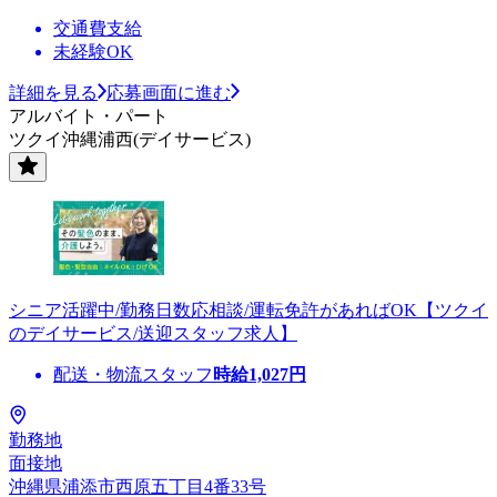
交通費支給
未経験OK
詳細を見る
応募画面に進む
アルバイト・パート
ツクイ沖縄浦西(デイサービス)
シニア活躍中/勤務日数応相談/運転免許があればOK【ツクイ
のデイサービス/送迎スタッフ求人】
配送・物流スタッフ
時給
1,027
円
勤務地
面接地
沖縄県浦添市西原五丁目4番33号