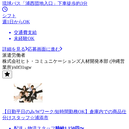
琉球バス「浦西団地入口」下車徒歩約3分
シフト
週1日からOK
交通費支給
未経験OK
詳細を見る
応募画面に進む
派遣労働者
株式会社ヒト・コミュニケーションズ人材開発本部 (沖縄営
業所)/s0f31sgw
【日勤平日のみ/Wワーク/短時間勤務OK】倉庫内での商品仕
分けスタッフ☆浦添市
配送・物流スタッフ
時給
1,150
円〜