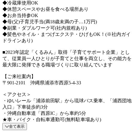
◆冷蔵庫使用OK
◆休憩スペースやお昼を食べる場所あり
◆お弁当持参OK
◆母(父)子育児手当(満18歳未満の子…1万円)
◆副業・ダブルワーク可(社内規程あり)
◆髪色やネイル・まつげエクステ・ひげもOK！(※社内ガイ
ドラインあり)
■2023年認定「くるみん」取得「子育てサポート企業」とし
て、従業員一人ひとりが子育てと仕事を両立し、その能力を
最大限に発揮できる職場づくりに取り組んでいます
【ご来社案内】
〒901-2101 沖縄県浦添市西原5-4-33
＜アクセス＞
・ゆいレール「浦添前田駅」から琉球バス乗車、「浦西団地
入口」下車徒歩約3分
・沖縄自動車道「西原IC」から車約5分
★車・バイク・自転車通勤可(無料駐車場あり)
全て表示