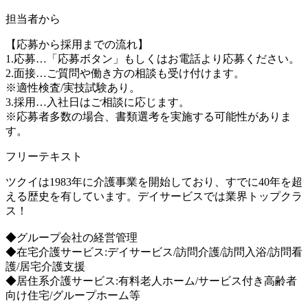
担当者から
【応募から採用までの流れ】
1.応募…「応募ボタン」もしくはお電話より応募ください。
2.面接…ご質問や働き方の相談も受け付けます。
※適性検査/実技試験あり。
3.採用…入社日はご相談に応じます。
※応募者多数の場合、書類選考を実施する可能性がありま
す。
フリーテキスト
ツクイは1983年に介護事業を開始しており、すでに40年を超
える歴史を有しています。デイサービスでは業界トップクラ
ス！
◆グループ会社の経営管理
◆在宅介護サービス:デイサービス/訪問介護/訪問入浴/訪問看
護/居宅介護支援
◆居住系介護サービス:有料老人ホーム/サービス付き高齢者
向け住宅/グループホーム等