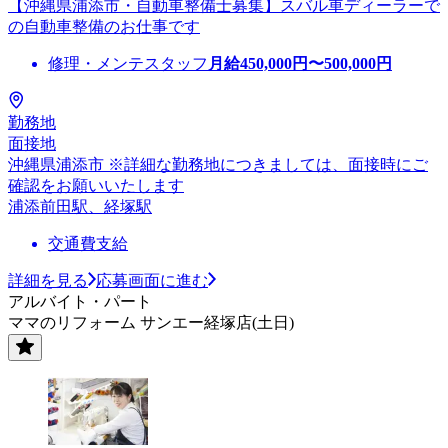
【沖縄県浦添市・自動車整備士募集】スバル車ディーラーで
の自動車整備のお仕事です
修理・メンテスタッフ
月給
450,000
円〜
500,000
円
勤務地
面接地
沖縄県浦添市 ※詳細な勤務地につきましては、面接時にご
確認をお願いいたします
浦添前田駅、経塚駅
交通費支給
詳細を見る
応募画面に進む
アルバイト・パート
ママのリフォーム サンエー経塚店(土日)