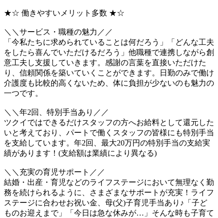
★☆ 働きやすいメリット多数 ★☆
＼＼サービス・職種の魅力／／
「今私たちに求められていることは何だろう」「どんな工夫
をしたら喜んでいただけるだろう」他職種で連携しながら創
意工夫し支援していきます。感謝の言葉を直接いただけた
り、信頼関係を築いていくことができます。日勤のみで働け
介護度も比較的高くないため、体に負担が少ないのも魅力の
一つです。
＼＼年2回、特別手当あり／／
ツクイではできるだけスタッフの方へお給料として還元した
いと考えており、パートで働くスタッフの皆様にも特別手当
を支給しています。年2回、最大20万円の特別手当の支給実
績があります！(支給額は業績により異なる)
＼＼充実の育児サポート／／
結婚・出産・育児などのライフステージにおいて無理なく勤
務を続けられるように、さまざまなサポートが充実！ライフ
ステージに合わせお祝い金、母(父)子育児手当あり♪「子ど
ものお迎えまで」「今日は急な休みが…」そんな時も子育て