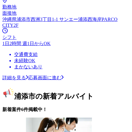
勤務地
面接地
沖縄県浦添市西洲3丁目1-1 サンエー浦添西海岸PARCO
CITY2F
シフト
1日2時間 週1日からOK
交通費支給
未経験OK
まかないあり
詳細を見る
応募画面に進む
浦添市の新着アルバイト
新着案件6件掲載中！