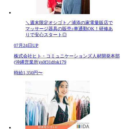
＼週末限定オシゴト／浦添の家電量販店で
マッサージ器具の販売♪車通勤OK！研修あ
りで安心スタート◎
07月24日UP
株式会社ヒト・コミュニケーションズ人材開発本部
(沖縄営業所)/s0f31dfok179
時給1,350円〜