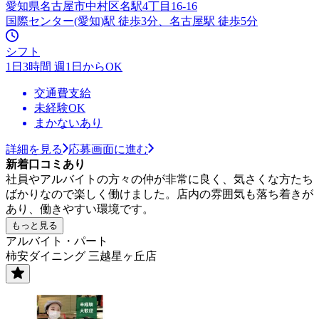
愛知県名古屋市中村区名駅4丁目16-16
国際センター(愛知)駅 徒歩3分、名古屋駅 徒歩5分
シフト
1日3時間 週1日からOK
交通費支給
未経験OK
まかないあり
詳細を見る
応募画面に進む
新着口コミあり
社員やアルバイトの方々の仲が非常に良く、気さくな方たち
ばかりなので楽しく働けました。店内の雰囲気も落ち着きが
あり、働きやすい環境です。
もっと見る
アルバイト・パート
柿安ダイニング 三越星ヶ丘店