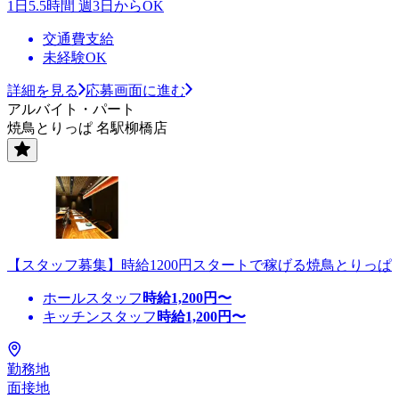
1日5.5時間 週3日からOK
交通費支給
未経験OK
詳細を見る
応募画面に進む
アルバイト・パート
焼鳥とりっぱ 名駅柳橋店
【スタッフ募集】時給1200円スタートで稼げる焼鳥とりっぱ
ホールスタッフ
時給
1,200
円〜
キッチンスタッフ
時給
1,200
円〜
勤務地
面接地