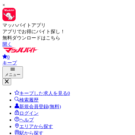
×
マッハバイトアプリ
アプリでお得にバイト探し！
無料ダウンロードはこちら
開く
0
キープ
メニュー
キープした求人を見る
0
検索履歴
新規会員登録(無料)
ログイン
ヘルプ
エリアから探す
駅から探す