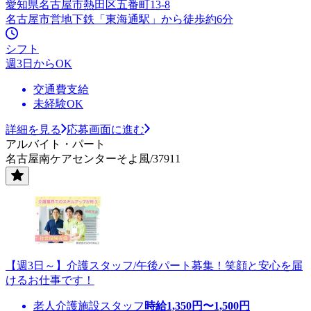
愛知県名古屋市熱田区五番町13-8
名古屋市営地下鉄「東海通駅」から徒歩約6分
シフト
週3日からOK
交通費支給
未経験OK
詳細を見る
応募画面に進む
アルバイト・パート
名古屋南ケアセンターそよ風/37911
【週3日～】介護スタッフ/午後パート募集！笑顔と安心を届
けるお仕事です！
老人介護施設スタッフ
時給
1,350
円〜
1,500
円