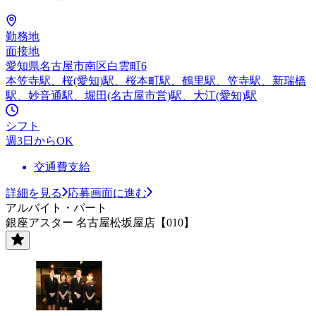
勤務地
面接地
愛知県名古屋市南区白雲町6
本笠寺駅、桜(愛知)駅、桜本町駅、鶴里駅、笠寺駅、新瑞橋
駅、妙音通駅、堀田(名古屋市営)駅、大江(愛知)駅
シフト
週3日からOK
交通費支給
詳細を見る
応募画面に進む
アルバイト・パート
銀座アスター 名古屋松坂屋店【010】