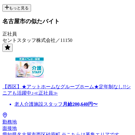
もっと見る
名古屋市の似たバイト
正社員
セントスタッフ株式会社／11150
【西区】★アットホームなグループホーム★定年制なし!!シ
ニアも活躍中♪≪正社員≫
老人介護施設スタッフ
月給
200,640
円〜
勤務地
面接地
愛知県名古屋市西区砂原町 ※こちらは募集エリアです