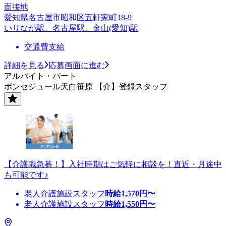
面接地
愛知県名古屋市昭和区五軒家町18-9
いりなか駅、名古屋駅、金山(愛知)駅
交通費支給
詳細を見る
応募画面に進む
アルバイト・パート
ボンセジュール天白笹原 【介】登録スタッフ
【介護職急募！】入社時期はご気軽に相談を！直近・月途中
も可能です♪
老人介護施設スタッフ
時給
1,570
円〜
老人介護施設スタッフ
時給
1,550
円〜