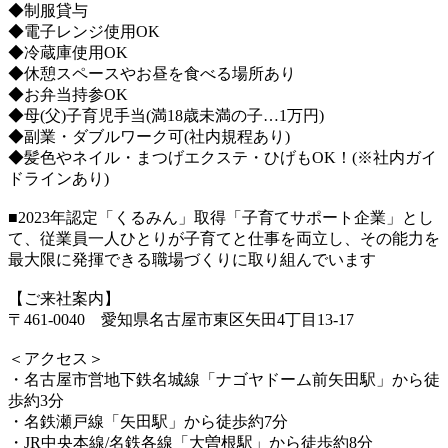
◆制服貸与
◆電子レンジ使用OK
◆冷蔵庫使用OK
◆休憩スペースやお昼を食べる場所あり
◆お弁当持参OK
◆母(父)子育児手当(満18歳未満の子…1万円)
◆副業・ダブルワーク可(社内規程あり)
◆髪色やネイル・まつげエクステ・ひげもOK！(※社内ガイ
ドラインあり)
■2023年認定「くるみん」取得「子育てサポート企業」とし
て、従業員一人ひとりが子育てと仕事を両立し、その能力を
最大限に発揮できる職場づくりに取り組んでいます
【ご来社案内】
〒461-0040 愛知県名古屋市東区矢田4丁目13‐17
＜アクセス＞
・名古屋市営地下鉄名城線「ナゴヤドーム前矢田駅」から徒
歩約3分
・名鉄瀬戸線「矢田駅」から徒歩約7分
・JR中央本線/名鉄各線「大曽根駅」から徒歩約8分