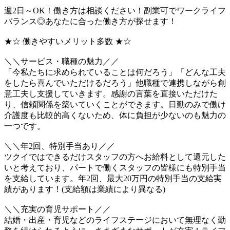
週2日～OK！働き方は相談ください！副業可でワークライフ
バランス◎あなたに合った働き方が探せます！
★☆ 働きやすいメリット多数 ★☆
＼＼サービス・職種の魅力／／
「今私たちに求められていることは何だろう」「どんな工夫
をしたら喜んでいただけるだろう」他職種で連携しながら創
意工夫し支援していきます。感謝の言葉を直接いただけた
り、信頼関係を築いていくことができます。日勤のみで働け
介護度も比較的高くないため、体に負担が少ないのも魅力の
一つです。
＼＼年2回、特別手当あり／／
ツクイではできるだけスタッフの方へお給料として還元した
いと考えており、パートで働くスタッフの皆様にも特別手当
を支給しています。年2回、最大20万円の特別手当の支給実
績があります！(支給額は業績により異なる)
＼＼充実の育児サポート／／
結婚・出産・育児などのライフステージにおいて無理なく勤