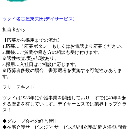
ツクイ名古屋東矢田(デイサービス)
担当者から
【応募から採用までの流れ】
1.応募…「応募ボタン」もしくはお電話より応募ください。
2.面接…ご質問や働き方の相談も受け付けます。
※適性検査/実技試験あり。
3.採用…入社日はご相談に応じます。
※応募者多数の場合、書類選考を実施する可能性がありま
す。
フリーテキスト
ツクイは1983年に介護事業を開始しており、すでに40年を超
える歴史を有しています。デイサービスでは業界トップクラ
ス！
◆グループ会社の経営管理
◆在宅介護サービス:デイサービス/訪問介護/訪問入浴/訪問看