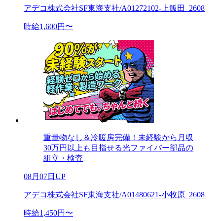
アデコ株式会社SF東海支社/A01272102-上飯田_2608
時給1,600円〜
重量物なし＆冷暖房完備！未経験から月収
30万円以上も目指せる光ファイバー部品の
組立・検査
08月07日UP
アデコ株式会社SF東海支社/A01480621-小牧原_2608
時給1,450円〜