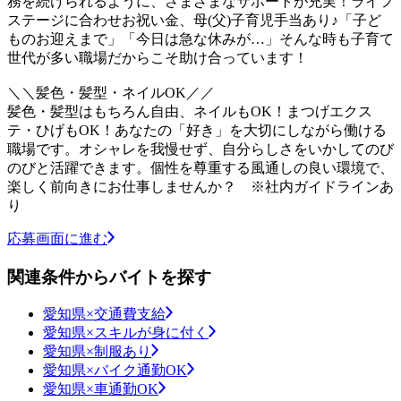
務を続けられるように、さまざまなサポートが充実！ライフ
ステージに合わせお祝い金、母(父)子育児手当あり♪「子ど
ものお迎えまで」「今日は急な休みが…」そんな時も子育て
世代が多い職場だからこそ助け合っています！
＼＼髪色・髪型・ネイルOK／／
髪色・髪型はもちろん自由、ネイルもOK！まつげエクス
テ・ひげもOK！あなたの「好き」を大切にしながら働ける
職場です。オシャレを我慢せず、自分らしさをいかしてのび
のびと活躍できます。個性を尊重する風通しの良い環境で、
楽しく前向きにお仕事しませんか？ ※社内ガイドラインあ
り
応募画面に進む
関連条件からバイトを探す
愛知県×交通費支給
愛知県×スキルが身に付く
愛知県×制服あり
愛知県×バイク通勤OK
愛知県×車通勤OK