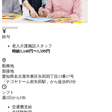
給与
老人介護施設スタッフ
時給
1,140
円〜
1,599
円
勤務地
面接地
愛知県名古屋市東区矢田四丁目13番17号
「ナゴヤドーム前矢田駅」から徒歩約3分
シフト
週2日からOK
交通費支給