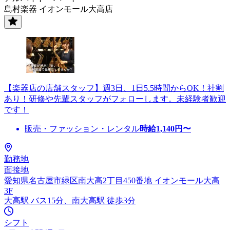
島村楽器 イオンモール大高店
【楽器店の店舗スタッフ】週3日、1日5.5時間からOK！社割
あり！研修や先輩スタッフがフォローします。未経験者歓迎
です！
販売・ファッション・レンタル
時給
1,140
円〜
勤務地
面接地
愛知県名古屋市緑区南大高2丁目450番地 イオンモール大高
3F
大高駅 バス15分、南大高駅 徒歩3分
シフト