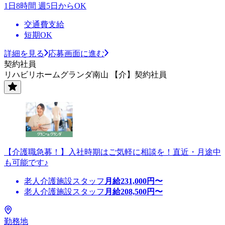
1日8時間 週5日からOK
交通費支給
短期OK
詳細を見る
応募画面に進む
契約社員
リハビリホームグランダ南山 【介】契約社員
【介護職急募！】入社時期はご気軽に相談を！直近・月途中
も可能です♪
老人介護施設スタッフ
月給
231,000
円〜
老人介護施設スタッフ
月給
208,500
円〜
勤務地