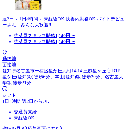
週2日～ 1日4時間～ 未経験OK 扶養内勤務OK バイトデビュ
ーさん…みんな大歓迎!!
惣菜屋スタッフ
時給
1,140
円〜
惣菜屋スタッフ
時給
1,140
円〜
勤務地
面接地
愛知県名古屋市千種区星が丘元町14-14 三越星ヶ丘店 B1F
星ケ丘(愛知)駅 徒歩6分、本山(愛知)駅 徒歩20分、名古屋大
学駅 徒歩21分
シフト
1日4時間 週2日からOK
交通費支給
未経験OK
詳細を見る
応募画面に進む