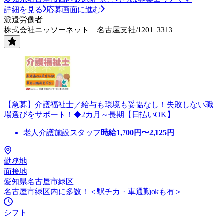
詳細を見る
応募画面に進む
派遣労働者
株式会社ニッソーネット 名古屋支社/1201_3313
【急募】介護福祉士／給与も環境も妥協なし！失敗しない職
場選びをサポート！◆2カ月～長期【日払いOK】
老人介護施設スタッフ
時給
1,700
円〜
2,125
円
勤務地
面接地
愛知県名古屋市緑区
名古屋市緑区内に多数！＜駅チカ・車通勤okも有＞
シフト