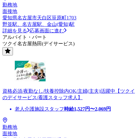
勤務地
面接地
愛知県名古屋市天白区笹原町1703
野並駅、名古屋駅、金山(愛知)駅
詳細を見る
応募画面に進む
アルバイト・パート
ツクイ名古屋熱田(デイサービス)
資格必須/夜勤なし/扶養控除内OK/主婦(主夫)活躍中【ツクイ
のデイサービス/看護スタッフ求人】
老人介護施設スタッフ
時給
1,527
円〜
2,069
円
勤務地
面接地