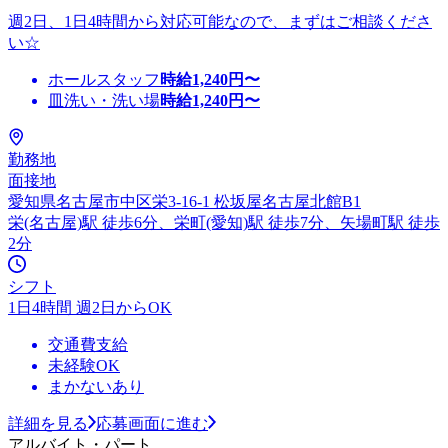
週2日、1日4時間から対応可能なので、まずはご相談くださ
い☆
ホールスタッフ
時給
1,240
円〜
皿洗い・洗い場
時給
1,240
円〜
勤務地
面接地
愛知県名古屋市中区栄3-16-1 松坂屋名古屋北館B1
栄(名古屋)駅 徒歩6分、栄町(愛知)駅 徒歩7分、矢場町駅 徒歩
2分
シフト
1日4時間 週2日からOK
交通費支給
未経験OK
まかないあり
詳細を見る
応募画面に進む
アルバイト・パート