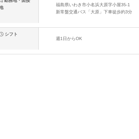
勤務地・面接
福島県いわき市小名浜大原字小屋35-1
地
新常盤交通バス「大原」下車徒歩約3分
シフト
週1日からOK