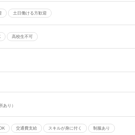
迎
土日働ける方歓迎
K
高校生不可
所あり）
OK
交通費支給
スキルが身に付く
制服あり