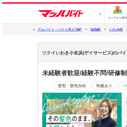
エリアから探
アルバイト・バイト求人TOP
福島県
いわき市
ツクイいわき小名浜(デイサービス)のバ
未経験者歓迎/経験不問/研修
髪型・髪色自由
制服あり
バ