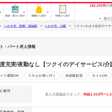
186,295件
の
す
路線・駅から探す
職種から探す
特徴から探す
キー
いわき市、医療・福祉系
いわき市、介護
ツクイいわき小名浜(デイサ
イト・パート求人情報
制度充実/夜勤なし【ツクイのデイサービス/
イク通勤OK
スキルが身に付く
未経験歓迎
ネイルOK
給与
老人介護施設スタッフ：
時給1,033円〜1,5