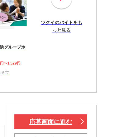
ツクイのバイトをも
っと見る
浜グループホ
3円〜1,529円
わき市
応募画面に進む