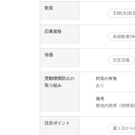
歓迎
主婦(夫)歓
応募資格
未経験者O
待遇
労災完備
受動喫煙防止の
対策の有無
取り組み
あり
備考
敷地内禁煙（喫煙場
注目ポイント
週１日から