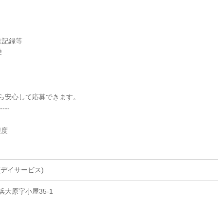
は記録等
乗
ら安心して応募できます。
----
程度
デイサービス)
大原字小屋35-1