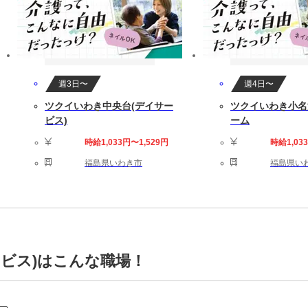
週3日〜
週4日〜
ツクイいわき中央台(デイサー
ツクイいわき小名
ビス)
ーム
時給1,033円〜1,529円
時給1,03
福島県いわき市
福島県い
ビス)はこんな職場！