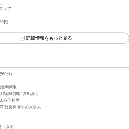
ト
タッフ
29
円
詳細情報をもっと見る
休憩60分)
労働時間制
り勤務時間に変動あり
10時間程度
満/社会保険非加入求人
----
迎・添乗